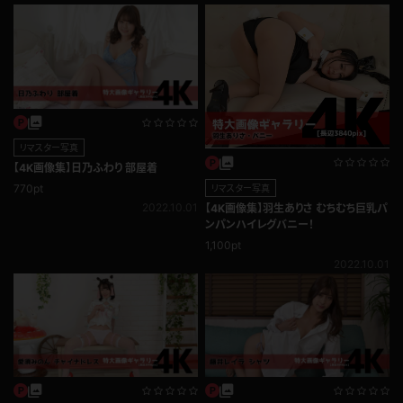
リマスター写真
【4K画像集】日乃ふわり 部屋着
770pt
リマスター写真
2022.10.01
【4K画像集】羽生ありさ むちむち巨乳パ
ンパンハイレグバニー！
1,100pt
2022.10.01