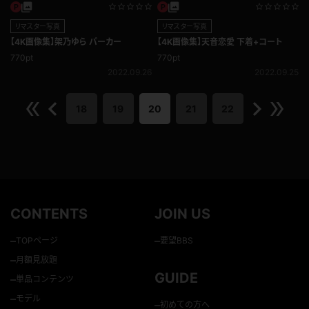
リマスター写真
リマスター写真
【4K画像集】架乃ゆら パーカー
【4K画像集】天音恋愛 下着+コート
770pt
770pt
2022.09.26
2022.09.25
18
19
20
21
22
CONTENTS
JOIN US
–
–
TOPページ
要望BBS
–
月額見放題
GUIDE
–
単品コンテンツ
–
モデル
–
初めての方へ