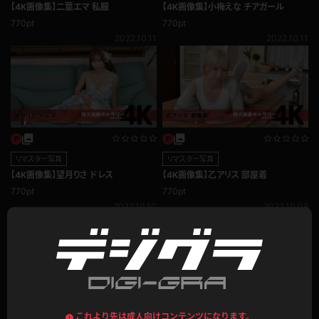
【4K画像集】二葉エマ 私服
【4K画像集】小梅えな チアガール
770pt
770pt
2022.10.11
2022.10.11
リマスター写真
リマスター写真
【4K画像集】望月りさ ドレス
【4K画像集】乙アリス 部屋着
770pt
770pt
2022.10.10
2022.10.09
これより先は成人向けコンテンツになります。