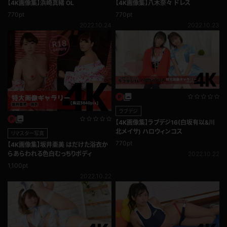
【4K画像集】浜崎真緒 OL
【4K画像集】八木奈々 ドレス
770pt
770pt
2022.10.24
2022.10.23
ラブデジ
【4K画像集】ラブデジ16(白坂有以&川
北メイサ) ハロウィンコス
リマスター写真
770pt
【4K画像集】坂井亜美 はだけた浴衣か
2022.10.22
らあらわれる色白むっちりボディ
1,100pt
2022.10.22