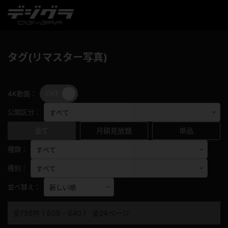
タグ(リマスター写真)
OFF
ON
4K動画：
公開区分：
全て
月額見放題
単品
種類：
種別：
並べ替え：
全756件 ( 609 - 640 ) 全24ページ