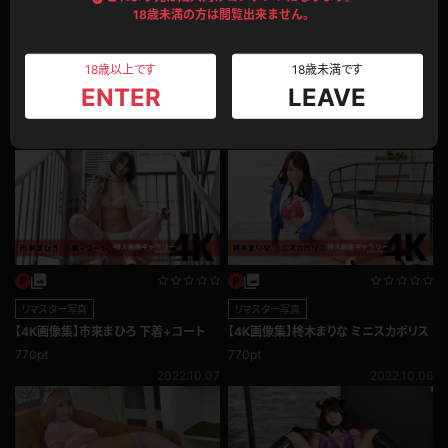
リマスター写真
18歳未満の方は閲覧出来ません。
【4K画像集】加美杏奈 エプロン
770pt
リマスター写真
18歳以上です
18歳未満です
2022.10.08
【4K画像集】佳苗るか スケスケランジェ
ENTER
LEAVE
リー、ベッドの上でM字開脚！
1,100pt
2022.10.08
リマスター写真
リマスター写真
【4K画像集】市来まひろ 下着+コート
【4K画像集】柊木まりな ミニスカポリス
770pt
770pt
2022.10.07
2022.10.06