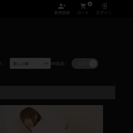
0
新規登録
カート
ログイン
OFF
ON
え：
4K動画：