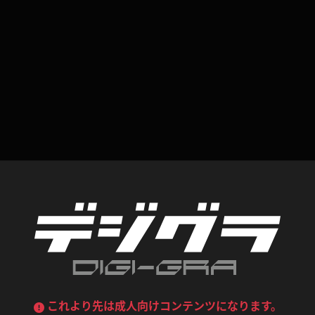
デニムスカート
ワンピース
ルーズソックス
ニーハイソックス
ジーンズ
エプロン
ハイソックス
パンスト
黒
オレンジ
バーテンダー
アルバイト
ベージュパンスト
網タイツ
マフラー
グローブ
紺
紫
ン
レースクイーン
ミニスカポリス
ガーターストッキング
サスペンダーストッキング
ストレッチポール
ボール
黄色
青
ーツ
女教師
CA
O
うわばき
ストラップシューズ
リコーダー
マジックハンド
ピンク
いちご
T
ドレス
巫女
着物
ブーツ
サンダル
水鉄砲
三輪車
バックレース
全身パンツ
ガーリー
ふりふり衣装
ハイヒール
裸足
鉄棒
足漕ぎマシーン
これより先は成人向けコンテンツになります。