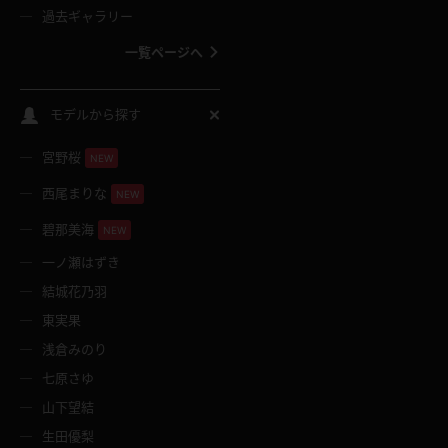
過去ギャラリー
一覧ページへ
スクールコス
モデルから探す
宮野桜
バスタオル
NEW
西尾まりな
NEW
全裸
碧那美海
NEW
一ノ瀬はずき
レースリミテーション
結城花乃羽
東実果
クリスマス
浅倉みのり
七原さゆ
ボディタイツ
山下望結
生田優梨
ウェディングドレス