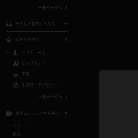
一覧ページへ
インコート
カーディガン
コート
私服
ソックス
モデルの特徴から探す
スローブ
キャミソール
ズボン
地雷風コーデ
熟女
中間ソックス
衣装から探す
ギャル
白
け
ハイレグ
ミニスカ
主婦
コスチューム
黒パンスト
巨乳
メガネ
パイパン
レッグウェア
ベージュ
イドル風
バニーガール
ハロウィ
エステ
ガーターリング
軟体
下着
バランスボール
スレンダー
グレー
小道具・アクセサリー
バゲー
コスプレ
ボディス
女医
ローファー
ムチムチ
フラフープ
一覧ページへ
ミニマム
水色
スチェ
SM衣装
チャイナ
袴
レースアップパンプス
長身
自転車
企画コンテンツから探す
色白
紐
服
ボディコン
ドレス
和服
下駄
ストーリー
一覧ページへ
棒
舐め