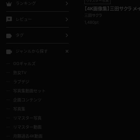
リマスター写真
ランキング
【4K画像集】三田サクラ メ
三田サクラ
レビュー
1,480pt
タグ
ジャンルから探す
GGギャルズ
熟女TV
ラブデジ
写真集動画セット
企画コンテンツ
写真集
リマスター写真
リマスター動画
月額過去4K動画