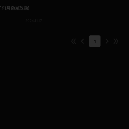
イド(月額見放題)
2024.11.17
1