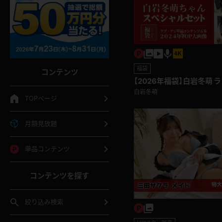
福袋
コンテンツ
【2026年福袋】白岩冬萌 
品コンテンツ5点 + 2024
白岩冬萌
TOPページ
月額見放題
単品コンテンツ
コンテンツを探す
絞り込み検索