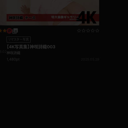
リマスター写真
【4K写真集】神咲詩織003
8.02
神咲詩織
1,480pt
2025.05.29