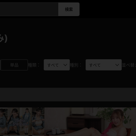
検索
み)
単品
種類：
種別：
並べ替