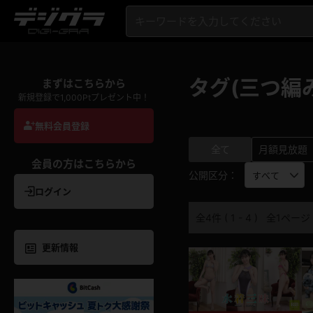
タグ(三つ編
まずはこちらから
新規登録で1,000Ptプレゼント中！
無料会員登録
全て
月額見放題
会員の方はこちらから
公開区分：
ログイン
全4件 ( 1 - 4 ) 全1ページ
更新情報