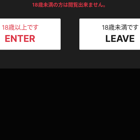
ンツ
下着
セーター
ス
18歳未満の方は閲覧出来ません。
Tシャツ
スリップ
ト
18歳以上です
18歳未満です
ENTER
LEAVE
ねえさん
マイクロビキニ
ビキニ
ベルト
スポーツウェア
ゴルフ
ー
レオタード
陸上
体操服
ーン