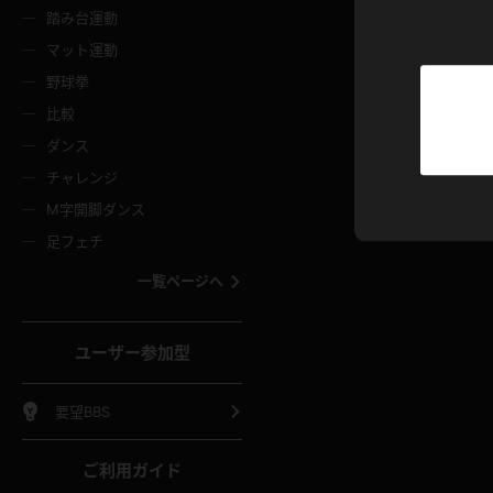
ニムスカート
ワンピース
ホットパ
メイド
ーズソックス
ニーハイソックス
短ソック
踏み台運動
マット運動
ーンズ
エプロン
普段着
彼シャツ
イソックス
パンスト
白パンス
野球拳
オレンジ
茶色
比較
ーテンダー
アルバイト
お天気お
水着
ージュパンスト
網タイツ
ガーター
ダンス
フラー
グローブ
ニプレス
紫
赤
チャレンジ
ースクイーン
ミニスカポリス
ナース
スクミズ
ーターストッキング
サスペンダーストッキング
スニーカ
M字開脚ダンス
トレッチポール
ボール
縄跳び
色
青
緑
足フェチ
教師
CA
OL
スパッツ
わばき
ストラップシューズ
パンプス
コーダー
マジックハンド
オイル
一覧ページへ
ンク
いちご
Tバック
女
着物
浴衣
チアリーダー
ーツ
サンダル
足袋
鉄砲
三輪車
鏡
ユーザー参加型
ックレース
全身パンツ
アンスコ
ーリー
ふりふり衣装
アンミラ
イヒール
裸足
棒
足漕ぎマシーン
開脚マシ
要望BBS
着
セーター
パーカー
ご利用ガイド