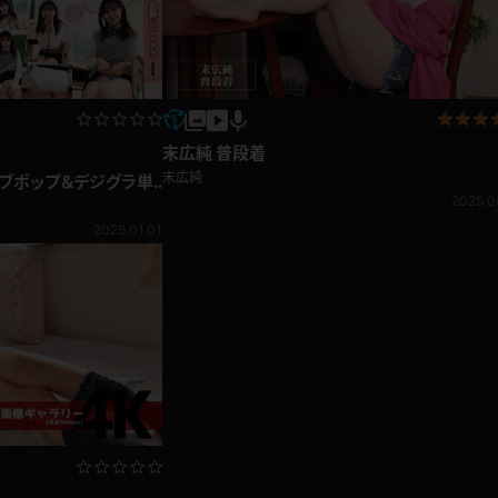
末広純 普段着
末広純
ラブポップ＆デジグラ単
年TOP大画像
2025.0
2026.01.01