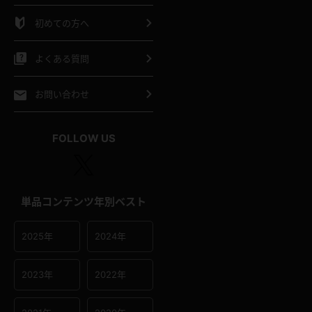
シャツ
スリップ
部屋着
初めての方へ
イクロビキニ
ビキニ
競泳水着
よくある質問
ポーツウェア
ゴルフ
ジャージ
お問い合わせ
オタード
陸上
テニス
FOLLOW US
操服
単品コンテンツ年別ベスト
2025年
2024年
2023年
2022年