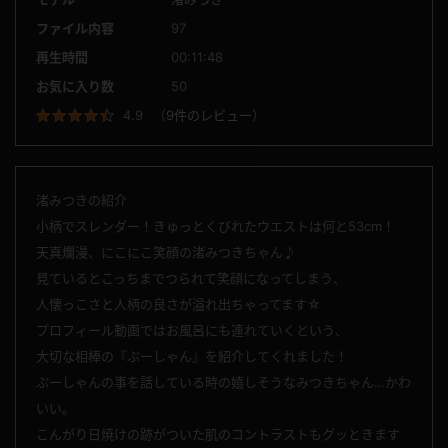
ファイル内容
97
再生時間
00:11:48
お気に入り数
50
4.9
（
9件のレビュー
）
渚みつきの紹介
小柄でスレンダー！きゅっとくびれたウエストは何と53cm！
天真爛漫、にこにこ笑顔の渚みつきちゃん♪
見ているとこっちまでつられて笑顔になってしまう、
人懐っこさと人柄の良さが溢れ出ちゃってます☆
プロフィール動画ではお風呂にも連れていくという、
大切な相棒の『ぷーしゃん』を紹介してくれました！
ぷーしゃんの事を話している時の嬉しそうなみつきちゃん…かわ
いい。
こんがり日焼けの跡がついた肌のコントラストもグッときます