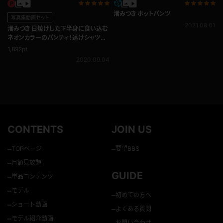
渚みつき ホットパンツ
写真集動画セット
2021.08.01
渚みつき 日焼けした下半身に食い込む
ネオンカラーのパンティ！透けシャツ＆
ミニスカ ギャル系スクールコス★
1,892pt
2020.09.04
CONTENTS
JOIN US
–
–
TOPページ
要望BBS
–
月額見放題
GUIDE
–
単品コンテンツ
–
モデル
–
初めての方へ
–
ショート動画
–
よくある質問
–
モデル紹介動画
–
お問い合わせ