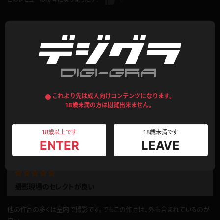
純白のドレス
ウエディングドレスがよく似合うそしてアイドル顔負けのほど圧倒的に可愛さ
がある。あと胸が小さくても、身体が本当に綺麗でこんな人と結婚出来たら
これより先は成人向けコンテンツになります。
とすら考える！
18歳未満の方は閲覧出来ません。
公開日：2024.01.24
投稿者：
シンイズモ
18歳以上です
18歳未満です
このレビューは参考になりましたか？
0
ENTER
LEAVE
撮影現場のセレクトが良い
他の作品の多くは室内で撮影です。でもこの作品は、外も含まれているのが