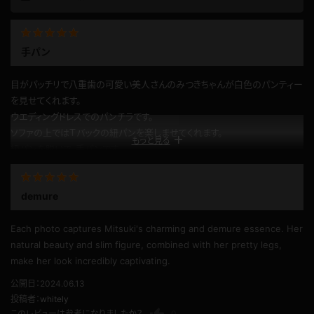
手パン
目がパッチリで八重歯の可愛い美人さんのみつきちゃんが白色のパンティー
を見せてくれます。
ウエディングドレスでのパンチラです。
ソファの上ではＴバックの紐パンを楽しませてくれます。
もっと見る
紐パンを脱いで、手パンです。
Ｍ字に開いて、手パンです。
堪りません、堪りません。
demure
後ろを向くと、魅力的な双丘です。
堪りません、堪りません。
Each photo captures Mitsuki's charming and demure essence. Her
公開日：2024.10.18
natural beauty and slim figure, combined with her pretty legs,
投稿者：
コロくん
make her look incredibly captivating.
このレビューは参考になりましたか？
0
公開日：2024.06.13
投稿者：
whitely
このレビューは参考になりましたか？
0