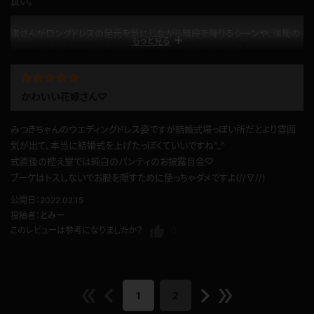
良い。
渚さんがロングドレスの足元を気にしながら階段を降りるシーンや、洋風の
もっと見る
建物から遠くを眺めているシーンも魅力的です。ロングドレスの後ろを引きな
がら歩くシーンはウェディングドレス好きの身として良いシチュエーションで
す。光の加減からか、ロングドレスと白ロンググローブが薄っすら青白く映っ
かわいい花嫁さん♡
ているのも他の作品とは違った趣です。
公開日：2023.10.28
みつきちゃんのウエディングドレス姿ですが結婚式場っぽい所だとより雰囲
投稿者：
大阪市交通局
気が出て、本当に結婚式を上げたっぽくていいですね^_^
このレビューは参考になりましたか？
0
式直後の控え室では純白のパンティのお披露目会♡
ブーケはトスしないでお股を隠すために使っちゃダメですよ(//∇//)
公開日：2022.02.15
投稿者：
とみー
このレビューは参考になりましたか？
0
1
2