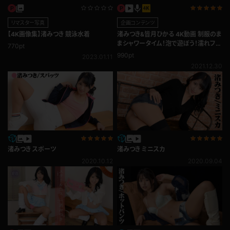
リマスター写真
企画コンテンツ
【4K画像集】渚みつき 競泳水着
渚みつき&皆月ひかる 4K動画 制服のま
まシャワータイム！泡で遊ぼう！濡れフェ
770pt
チ編
990pt
2023.01.11
2021.12.30
渚みつき スポーツ
渚みつき ミニスカ
2020.10.12
2020.09.04