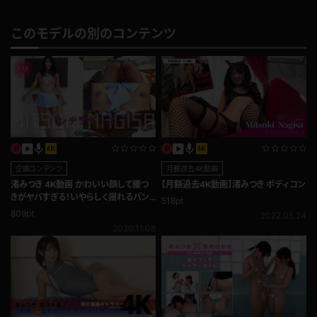
このモデルの別のコンテンツ
企画コンテンツ
月額過去4K動画
渚みつき 4K動画 かわいい顔して腰つ
【月額過去4K動画】渚みつき ボディコン
きがヤバすぎる！いやらしく揺れるパン
518pt
ティをじっくり堪能できるパンチラダン
809pt
2022.05.24
ス!!
2020.11.08