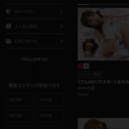
シャツ
スリップ
部屋着
初めての方へ
イクロビキニ
ビキニ
競泳水着
よくある質問
ポーツウェア
ゴルフ
ジャージ
お問い合わせ
オタード
陸上
テニス
FOLLOW US
操服
リマスター動画
【フルHDリマスター】あや
単品コンテンツ年別ベスト
額見放題)
あやみ旬果
558pt
2025年
2024年
2023年
2022年