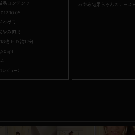
単品コンテンツ
あやみ旬果ちゃんのナースＲ
2012.10.05
デジグラ
あやみ旬果
118枚 ＨＤ約12分
1,205pt
44
のレビュー
）