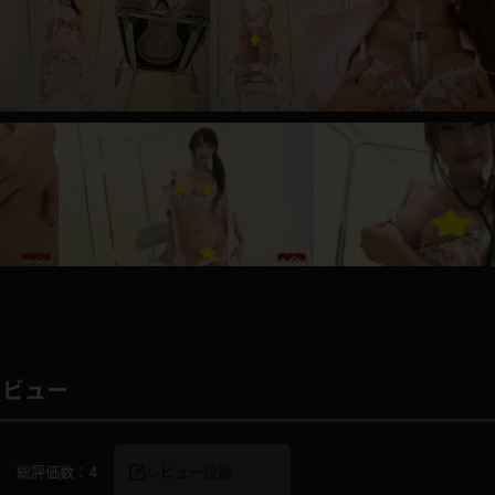
レインコート
カーディガン
バスローブ
キャミソール
透け
ハイレグ
アイドル風
バニーガール
サバゲー
コスプレ
レビュー
ビスチェ
SM衣装
総評価数：
4
レビュー投稿