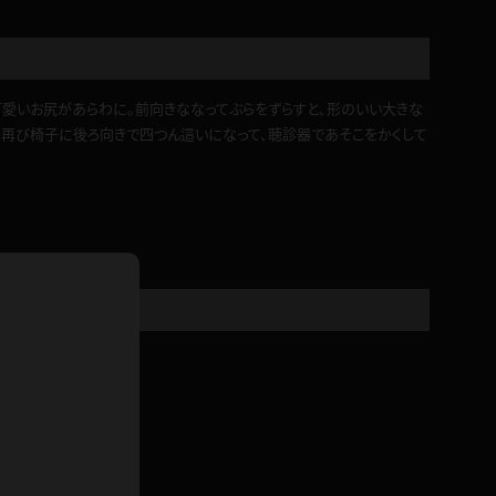
ドレス
ホットパンツ
短ソックス
可愛いお尻があらわに。前向きななってぶらをずらすと、形のいい大きな
普段着
は再び椅子に後ろ向きで四つん這いになって、聴診器であそこをかくして
白パンスト
茶色
お天気おねえさん
ガーターベルト
ニプレス
赤
ナース
スニーカー
縄跳び
緑
L
パンプス
オイル
バック
浴衣
足袋
鏡
アンスコ
アンミラ
開脚マシーン