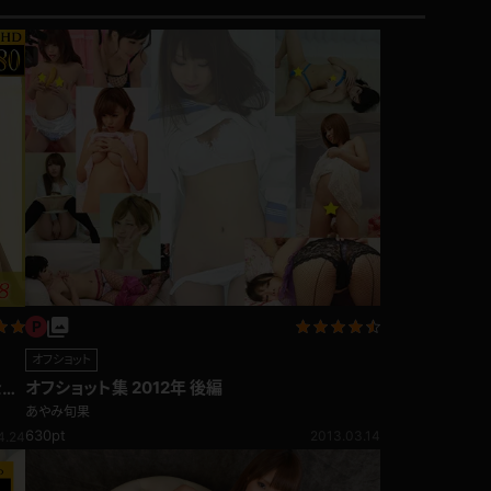
オフショット
オフショット集 2012年 後編
なた
あやみ旬果
630pt
2013.03.14
4.24