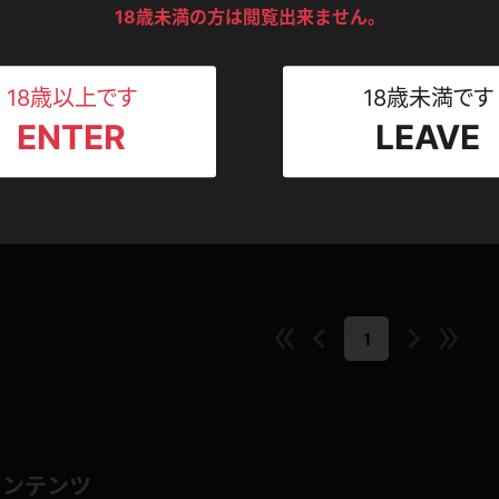
ンツ
下着
セーター
18歳未満の方は閲覧出来ません。
ス
まさかの…
Tシャツ
スリップ
ト
し言うことなしです。
18歳以上です
18歳未満です
ENTER
LEAVE
ねえさん
マイクロビキニ
ビキニ
オススメの一本
ベルト
0
hもち
このレビューは参考になりましたか？
スポーツウェア
ゴルフ
ー
レオタード
陸上
体操服
1
ーン
コンテンツ