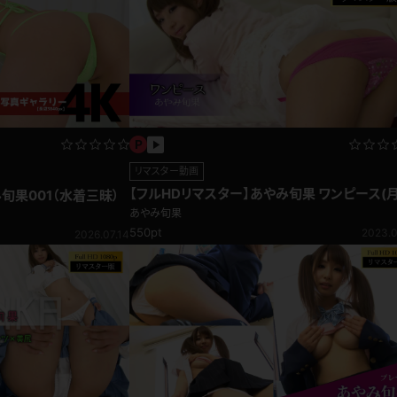
リマスター動画
【フルHDリマスター】あやみ旬果 ワンピース(
旬果001（水着三昧）
見放題)
あやみ旬果
550pt
2023.0
2026.07.14