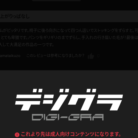
喪服
ボディコン
上がりっぱなし
デニムスカート
ワンピース
ルーズソックス
ニーハイソックス
ムがピッタリです。椅子に後ろ向きになって四つん這いでストッキングをずらすと、
ジーンズ
エプロン
、とても卑猥です。パンツをギリギリのまでずらし、手入れの行き届いた毛が！最後
ハイソックス
パンスト
入して大満足の作品の一つです。
黒
オレンジ
バーテンダー
アルバイト
ベージュパンスト
網タイツ
0
ramataikuzo
このレビューは参考になりましたか？
マフラー
グローブ
紺
紫
ン
レースクイーン
ミニスカポリス
ガーターストッキング
サスペンダーストッキング
ストレッチポール
ボール
黄色
青
ゅっぼん！
ーツ
女教師
CA
O
うわばき
ストラップシューズ
リコーダー
マジックハンド
ピンク
いちご
T
ドレス
巫女
着物
ブーツ
サンダル
水鉄砲
三輪車
0
宝新吉
このレビューは参考になりましたか？
バックレース
全身パンツ
ガーリー
ふりふり衣装
ハイヒール
裸足
鉄棒
足漕ぎマシーン
これより先は成人向けコンテンツになります。