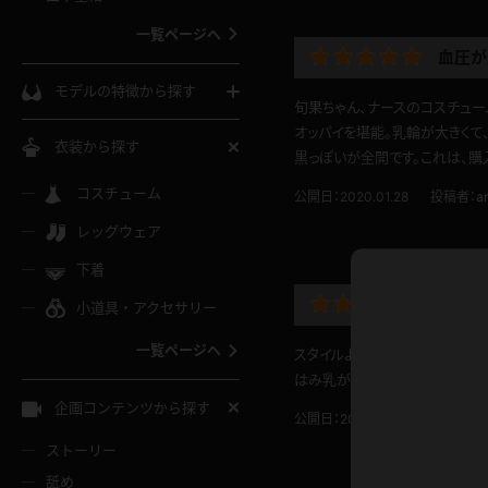
ウェディングドレス
一覧ページへ
血圧が
インコート
カーディガン
コート
私服
ソックス
モデルの特徴から探す
旬果ちゃん、ナースのコスチュー
スローブ
キャミソール
ズボン
地雷風コーデ
オッパイを堪能。乳輪が大きくて
熟女
中間ソックス
衣装から探す
黒っぽいが全開です。これは、購
ギャル
白
け
ハイレグ
ミニスカ
主婦
コスチューム
黒パンスト
巨乳
公開日：2020.01.28
投稿者：
a
メガネ
パイパン
レッグウェア
ベージュ
イドル風
バニーガール
ハロウィ
エステ
ガーターリング
軟体
下着
バランスボール
スレンダー
グレー
ぼんき
小道具・アクセサリー
バゲー
コスプレ
ボディス
女医
ローファー
ムチムチ
フラフープ
一覧ページへ
スタイルよすぎです。
ミニマム
水色
スチェ
SM衣装
チャイナ
袴
はみ乳がたまりません！
レースアップパンプス
長身
自転車
企画コンテンツから探す
色白
公開日：2012.12.07
投稿者：
東
紐
服
ボディコン
ドレス
和服
下駄
ストーリー
一覧ページへ
棒
舐め