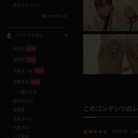
過去ギャラリー
一覧ページへ
スクールコス
モデルから探す
命永遠
NEW
バスタオル
宮野桜
NEW
全裸
西尾まりな
NEW
碧那美海
NEW
レースリミテーション
一ノ瀬はずき
結城花乃羽
クリスマス
このコンテンツの
東実果
浅倉みのり
ボディタイツ
七原さゆ
平均評価：
5.0
山下望結