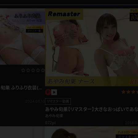
み旬果 ふりふり衣装(月
2024.06.10
リマスター動画
あやみ旬果【リマスター】大きなおっぱいであ
を治療しちゃうぞ♪ナース
あやみ旬果
972pt
2018.0