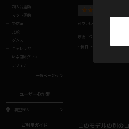
ニムスカート
ワンピース
ホットパ
メイド
ーズソックス
ニーハイソックス
短ソック
踏み台運動
最後に
マット運動
ーンズ
エプロン
普段着
彼シャツ
イソックス
パンスト
白パンス
野球拳
可愛いし美巨乳だしスタイル良い
オレンジ
茶色
比較
ーテンダー
アルバイト
お天気お
水着
最後に○ルが見えたのも含めて
ージュパンスト
網タイツ
ガーター
ダンス
フラー
グローブ
ニプレス
紫
赤
公開日：2012.10.22
投稿者：
O
チャレンジ
ースクイーン
ミニスカポリス
ナース
スクミズ
ーターストッキング
サスペンダーストッキング
スニーカ
M字開脚ダンス
トレッチポール
ボール
縄跳び
色
青
緑
足フェチ
教師
CA
OL
スパッツ
わばき
ストラップシューズ
パンプス
コーダー
マジックハンド
オイル
一覧ページへ
ンク
いちご
Tバック
女
着物
浴衣
チアリーダー
ーツ
サンダル
足袋
鉄砲
三輪車
鏡
ユーザー参加型
ックレース
全身パンツ
アンスコ
ーリー
ふりふり衣装
アンミラ
イヒール
裸足
棒
足漕ぎマシーン
開脚マシ
要望BBS
着
セーター
パーカー
ご利用ガイド
このモデルの別の