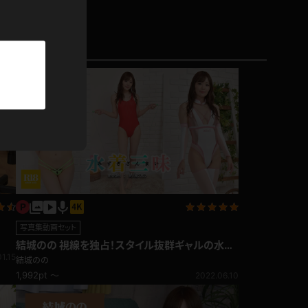
パーカー
部屋着
競泳水着
ジャージ
テニス
写真集動画セット
結城のの 視線を独占！スタイル抜群ギャルの水着
1.15
三昧
結城のの
1,992pt ～
2022.06.10