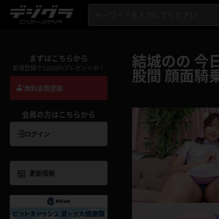
結城のの 今
まずはこちらから
新規登録で1,000Ptプレゼント中！
股間 顔面騎
無料会員登録
会員の方はこちらから
ログイン
更新情報