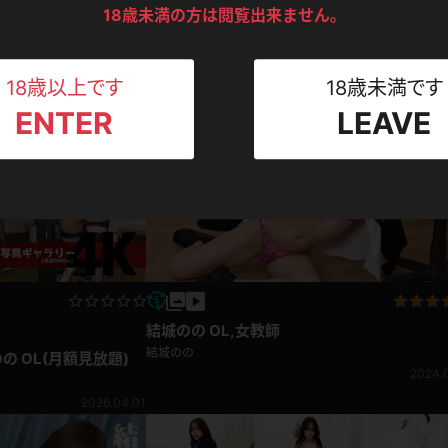
ンツ
下着
セーター
18歳未満の方は閲覧出来ません。
ス
コンテンツ
Tシャツ
スリップ
ト
18歳以上です
18歳未満です
ENTER
LEAVE
ねえさん
マイクロビキニ
ビキニ
ベルト
スポーツウェア
ゴルフ
ー
レオタード
陸上
体操服
結城のの OL,女教師
結城のの
の OL(月額見放題)
ーン
2024.0
2026.04.01