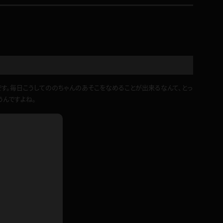
ドレス
ホットパンツ
短ソックス
普段着
白パンスト
茶色
お天気おねえさん
す。毎日こうしてののちゃんのあそこをなめることが出来るなんて、とっ
ガーターベルト
ニプレス
うんですよね。
赤
ナース
スニーカー
縄跳び
緑
L
パンプス
オイル
バック
浴衣
足袋
鏡
アンスコ
アンミラ
開脚マシーン