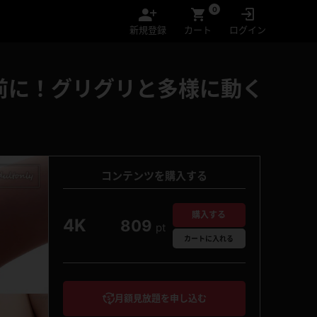
0
新規登録
カート
ログイン
前に！グリグリと多様に動く
コンテンツを購入する
購入する
4K
809
pt
カート
に入れる
月額見放題を申し込む