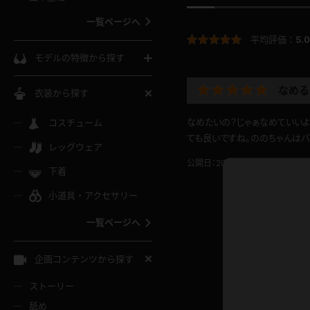
ウェディングドレス
一覧ページへ
インコート
カーディガン
平均評価：
コート
5.0
私服
ソックス
モデルの特徴から探す
スローブ
キャミソール
ズボン
地雷風コーデ
熟女
中間ソックス
なめる
衣装から探す
ギャル
白
け
ハイレグ
ミニスカ
主婦
なめたいの？じゃぁなめていいよ
コスチューム
黒パンスト
巨乳
メガネ
ても良いですね。ののちゃんはパ
パイパン
レッグウェア
ベージュ
イドル風
バニーガール
ハロウィ
エステ
公開日：2024.04.28
投稿者：
ガーターリング
軟体
下着
バランスボール
スレンダー
グレー
小道具・アクセサリー
バゲー
コスプレ
ボディス
女医
ローファー
ムチムチ
フラフープ
一覧ページへ
ミニマム
水色
スチェ
SM衣装
チャイナ
袴
レースアップパンプス
長身
自転車
企画コンテンツから探す
色白
紐
服
ボディコン
ドレス
和服
下駄
ストーリー
一覧ページへ
棒
舐め