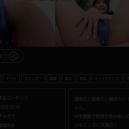
ギャル
スレンダー
美脚
美尻
美乳
チャイナドレス
単品コンテンツ
舐めたい舐めたい舐めたい
2023.12.12
ゃん。
デジグラ
M字開脚で股間が目の前に
いるところに大接近！
結城のの