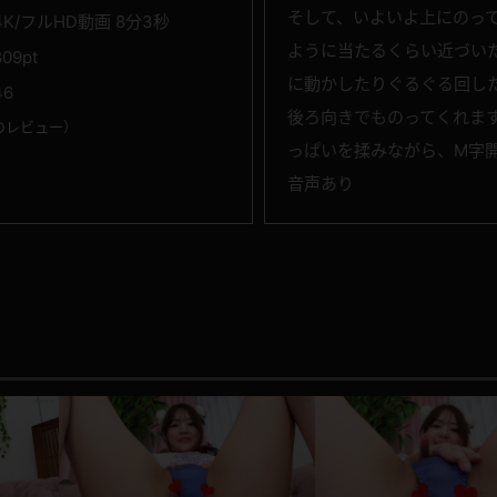
そして、いよいよ上にのっ
4K/フルHD動画 8分3秒
ように当たるくらい近づい
809pt
に動かしたりぐるぐる回し
46
後ろ向きでものってくれま
のレビュー
）
っぱいを揉みながら、M字
音声あり