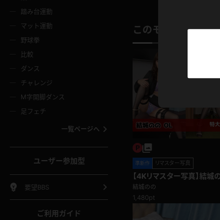
ニムスカート
ワンピース
ホットパ
メイド
ーズソックス
ニーハイソックス
短ソック
踏み台運動
マット運動
このモデルの別の
ーンズ
エプロン
普段着
彼シャツ
イソックス
パンスト
白パンス
野球拳
オレンジ
茶色
比較
ーテンダー
アルバイト
お天気お
水着
ージュパンスト
網タイツ
ガーター
ダンス
フラー
グローブ
ニプレス
紫
赤
チャレンジ
ースクイーン
ミニスカポリス
ナース
スクミズ
ーターストッキング
サスペンダーストッキング
スニーカ
M字開脚ダンス
トレッチポール
ボール
縄跳び
色
青
緑
足フェチ
教師
CA
OL
スパッツ
わばき
ストラップシューズ
パンプス
コーダー
マジックハンド
オイル
一覧ページへ
ンク
いちご
Tバック
女
着物
浴衣
チアリーダー
ーツ
サンダル
足袋
鉄砲
三輪車
鏡
ユーザー参加型
リマスター写真
準新作
ックレース
全身パンツ
アンスコ
ーリー
ふりふり衣装
アンミラ
イヒール
裸足
【4Kリマスター写真】結城の
棒
足漕ぎマシーン
開脚マシ
要望BBS
結城のの
1,480pt
着
セーター
パーカー
ご利用ガイド