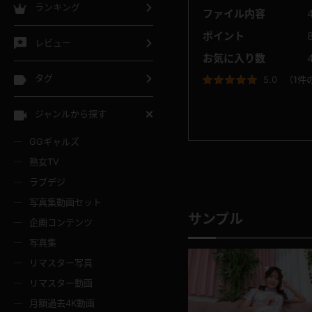
ランキング
ファイル内容
ポイント
レビュー
お気に入り数
タグ
5.0
（
1件
ジャンルから探す
GGギャルズ
熟女TV
ラブデジ
写真集動画セット
サンプル
企画コンテンツ
写真集
リマスター写真
リマスター動画
月額過去4K動画