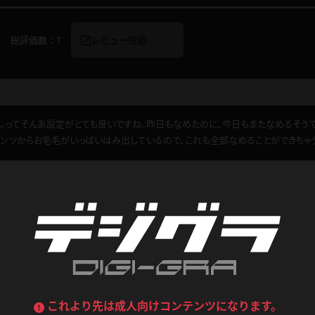
喪服
ボディコン
総評価数：
1
レビュー投稿
デニムスカート
ワンピース
ルーズソックス
ニーハイソックス
ジーンズ
エプロン
ハイソックス
パンスト
黒
オレンジ
バーテンダー
アルバイト
。ってそんあ設定がとても良いですね。昨日もなめたのに、今日もまたなめるそうで
ベージュパンスト
網タイツ
マフラー
グローブ
ンツからお毛毛がいっぱいはみ出しているので、これも全部なめることができちゃ
紺
紫
ン
レースクイーン
ミニスカポリス
0
ぐううぐ
このレビューは参考になりましたか？
ガーターストッキング
サスペンダーストッキング
ストレッチポール
ボール
黄色
青
ーツ
女教師
CA
O
うわばき
ストラップシューズ
リコーダー
マジックハンド
ピンク
いちご
T
ドレス
巫女
着物
ブーツ
サンダル
水鉄砲
三輪車
1
バックレース
全身パンツ
ガーリー
ふりふり衣装
ハイヒール
裸足
鉄棒
足漕ぎマシーン
これより先は成人向けコンテンツになります。