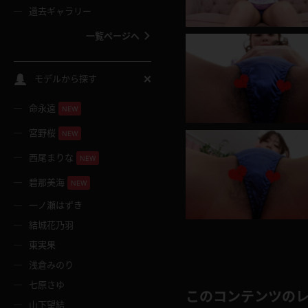
過去ギャラリー
一覧ページへ
スクールコス
モデルから探す
命永遠
NEW
バスタオル
宮野桜
NEW
全裸
西尾まりな
NEW
碧那美海
NEW
レースリミテーション
一ノ瀬はずき
結城花乃羽
クリスマス
東実果
浅倉みのり
ボディタイツ
七原さゆ
このコンテンツの
山下望結