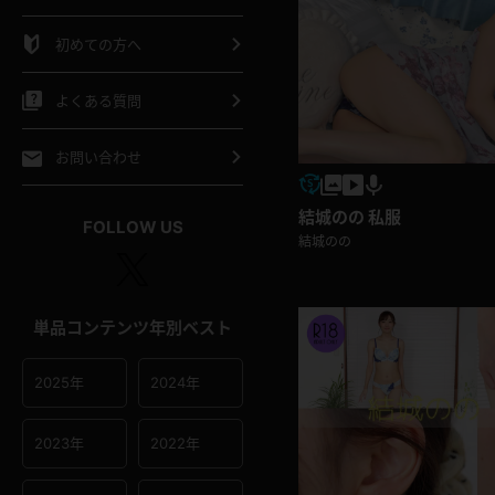
シャツ
スリップ
部屋着
初めての方へ
イクロビキニ
ビキニ
競泳水着
よくある質問
ポーツウェア
ゴルフ
ジャージ
お問い合わせ
オタード
陸上
テニス
結城のの 私服
FOLLOW US
結城のの
操服
単品コンテンツ年別ベスト
2025年
2024年
2023年
2022年