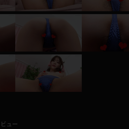
レインコート
カーディガン
バスローブ
キャミソール
透け
ハイレグ
アイドル風
バニーガール
サバゲー
コスプレ
ビスチェ
SM衣装
レビュー