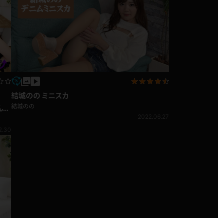
結城のの ミニスカ
結城のの
んな
願い
2022.06.27
2.30