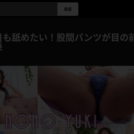
検索
日も舐めたい！股間パンツが目の
乗