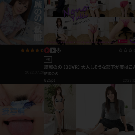
VR
結城のの 【3DVR】 大人しそうな部下が実はこ
2022.07.26
にムッツリだった？見られてハァハァするOL お
結城のの
パンチラ
825pt
2023.1