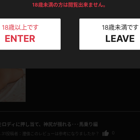
ンツ
下着
セーター
18歳未満の方は閲覧出来ません。
ス
ろ♪マイクロビキニで恥ずかしいポーズ!!
Tシャツ
スリップ
ト
18歳以上です
18歳未満です
0
.31
投稿者：
澄佳
このレビューは参考になりましたか？
ENTER
LEAVE
ねえさん
マイクロビキニ
ビキニ
ベルト
雅子ちゃんがマイクロビキニの両はしを引っ張りあげて
深く食い込ませても大丈夫なの？と心配するぐらいに力
スポーツウェア
ゴルフ
ー
レオタード
陸上
体操服
ーン
をロディに押し当て、神尻が揺れる･･･馬乗り編
0
.31
投稿者：
澄佳
このレビューは参考になりましたか？