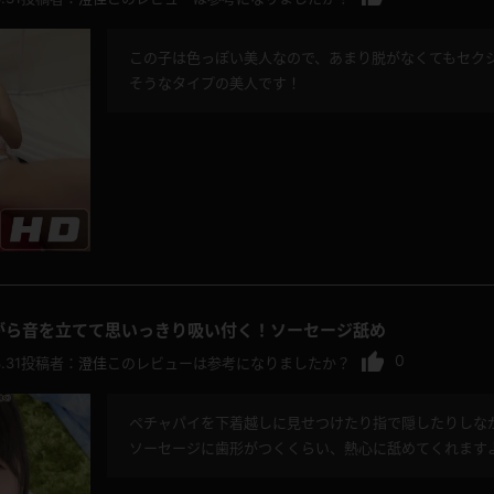
この子は色っぽい美人なので、あまり脱がなくてもセクシ
そうなタイプの美人です！
レインコート
カーディガン
バスローブ
キャミソール
透け
ハイレグ
アイドル風
バニーガール
がら音を立てて思いっきり吸い付く！ソーセージ舐め
0
.31
投稿者：
澄佳
このレビューは参考になりましたか？
サバゲー
コスプレ
ペチャパイを下着越しに見せつけたり指で隠したりしな
ビスチェ
SM衣装
ソーセージに歯形がつくくらい、熱心に舐めてくれます