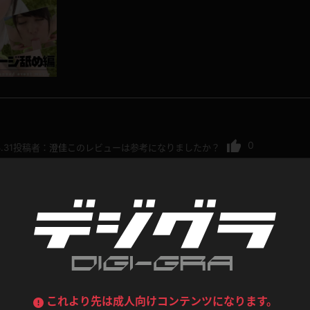
喪服
ボディコン
デニムスカート
ワンピース
ルーズソックス
ニーハイソックス
ジーンズ
エプロン
ハイソックス
パンスト
黒
オレンジ
バーテンダー
アルバイト
ベージュパンスト
網タイツ
マフラー
グローブ
0
.31
投稿者：
澄佳
このレビューは参考になりましたか？
紺
紫
ン
レースクイーン
ミニスカポリス
ガーターストッキング
サスペンダーストッキング
ストレッチポール
ボール
ななせちゃんのビキニが大事なところにしっかりと食い
黄色
青
ーツ
女教師
CA
O
されますよ！体のいろんなところの色のちがいも見どこ
うわばき
ストラップシューズ
リコーダー
マジックハンド
ピンク
いちご
T
ドレス
巫女
着物
ブーツ
サンダル
水鉄砲
三輪車
バックレース
全身パンツ
ガーリー
ふりふり衣装
ハイヒール
裸足
鉄棒
足漕ぎマシーン
これより先は成人向けコンテンツになります。