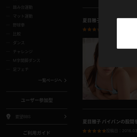
ニムスカート
ワンピース
ホットパ
メイド
ーズソックス
ニーハイソックス
短ソック
踏み台運動
マット運動
夏目雅子 ベッドでごろご
ーンズ
エプロン
普段着
彼シャツ
イソックス
パンスト
白パンス
野球拳
投稿日：
2016.03
オレンジ
茶色
比較
ーテンダー
アルバイト
お天気お
水着
ージュパンスト
網タイツ
ガーター
ダンス
フラー
グローブ
ニプレス
紫
赤
チャレンジ
ースクイーン
ミニスカポリス
ナース
スクミズ
ーターストッキング
サスペンダーストッキング
スニーカ
M字開脚ダンス
トレッチポール
ボール
縄跳び
色
青
緑
足フェチ
教師
CA
OL
スパッツ
わばき
ストラップシューズ
パンプス
コーダー
マジックハンド
オイル
一覧ページへ
ンク
いちご
Tバック
女
着物
浴衣
チアリーダー
ーツ
サンダル
足袋
鉄砲
三輪車
鏡
ユーザー参加型
ックレース
全身パンツ
アンスコ
ーリー
ふりふり衣装
アンミラ
イヒール
裸足
棒
足漕ぎマシーン
開脚マシ
要望BBS
夏目雅子 パイパンの股間
着
セーター
パーカー
投稿日：
2016.03
ご利用ガイド