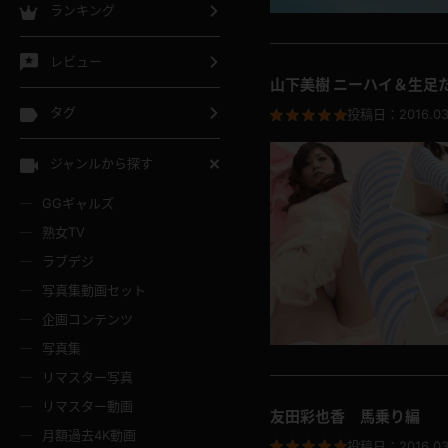
ランキング
レビュー
山下美樹 ニーハイ＆生足
タグ
投稿日：
2016.03
ジャンルから探す
GGギャルズ
熟女TV
ラブデジ
写真集動画セット
企画コンテンツ
写真集
リマスター写真
リマスター動画
友田彩也香 馬乗り編
月額過去4K動画
投稿日：
2016.03