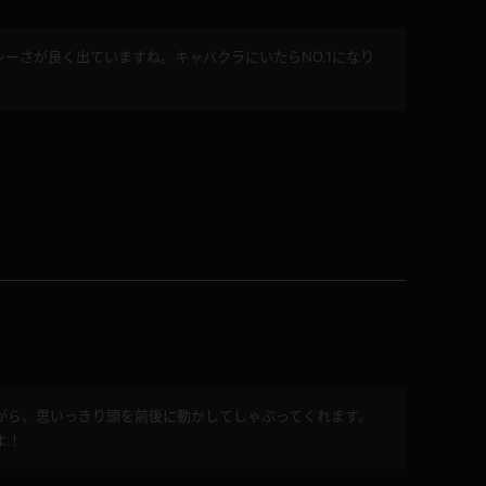
ーさが良く出ていますね。キャバクラにいたらNO.1になり
コート
ズボン
ミニスカ
ハロウィン
ボディスーツ
がら、思いっきり頭を前後に動かしてしゃぶってくれます。
チャイナドレス
よ！