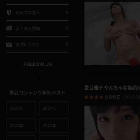
シャツ
スリップ
部屋着
初めての方へ
イクロビキニ
ビキニ
競泳水着
よくある質問
ポーツウェア
ゴルフ
ジャージ
お問い合わせ
オタード
陸上
テニス
FOLLOW US
操服
夏目雅子 やんちゃな笑顔
単品コンテンツ年別ベスト
投稿日：
2016.03
2025年
2024年
2023年
2022年