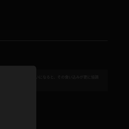
ドレス
ホットパンツ
短ソックス
普段着
白パンスト
茶色
お天気おねえさん
ガーターベルト
ニプレス
赤
ナース
スニーカー
縄跳び
込んでます。四つん這いになると、その食い込みが更に協調
緑
L
ろです。
パンプス
オイル
バック
浴衣
足袋
鏡
アンスコ
アンミラ
開脚マシーン