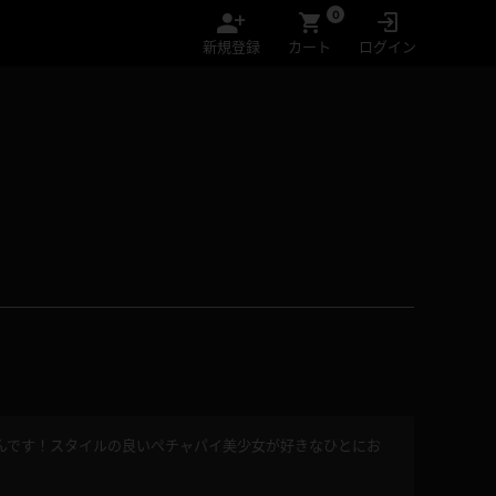
0
新規登録
カート
ログイン
んです！スタイルの良いぺチャパイ美少女が好きなひとにお