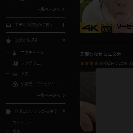
ウェディングドレス
一覧ページへ
インコート
カーディガン
コート
私服
ソックス
モデルの特徴から探す
スローブ
キャミソール
ズボン
地雷風コーデ
熟女
中間ソックス
衣装から探す
ギャル
白
け
ハイレグ
ミニスカ
主婦
コスチューム
黒パンスト
巨乳
乙葉ななせ ミニスカ
メガネ
パイパン
レッグウェア
投稿日：
2016.03
ベージュ
イドル風
バニーガール
ハロウィ
エステ
ガーターリング
軟体
下着
バランスボール
スレンダー
グレー
小道具・アクセサリー
バゲー
コスプレ
ボディス
女医
ローファー
ムチムチ
フラフープ
一覧ページへ
ミニマム
水色
スチェ
SM衣装
チャイナ
袴
レースアップパンプス
長身
自転車
企画コンテンツから探す
色白
紐
服
ボディコン
ドレス
和服
下駄
ストーリー
一覧ページへ
棒
舐め