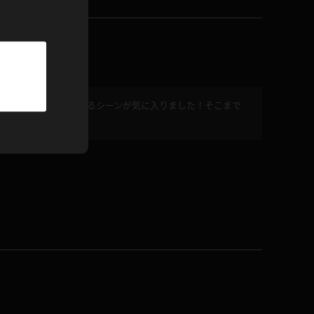
パーカー
部屋着
競泳水着
股間に食い込ませているシーンが気に入りました！そこまで
が入ってますよ！
ジャージ
テニス