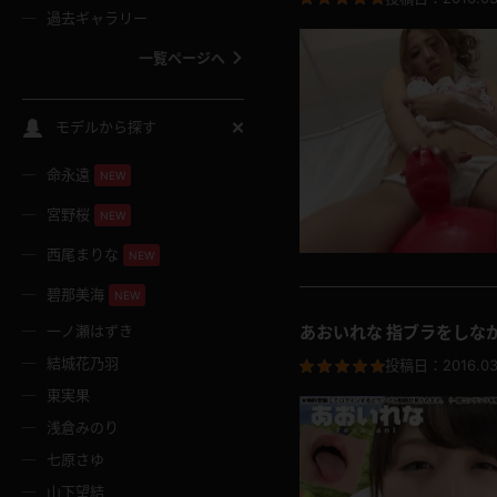
過去ギャラリー
一覧ページへ
スクールコス
モデルから探す
命永遠
NEW
バスタオル
宮野桜
NEW
全裸
西尾まりな
NEW
碧那美海
NEW
レースリミテーション
一ノ瀬はずき
あおいれな 指ブラをしな
結城花乃羽
投稿日：
2016.03
クリスマス
東実果
浅倉みのり
ボディタイツ
七原さゆ
山下望結