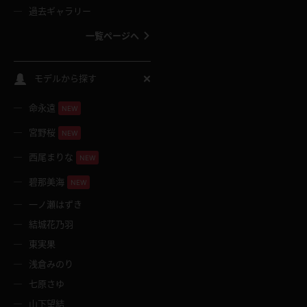
過去ギャラリー
一覧ページへ
スクールコス
モデルから探す
命永遠
NEW
バスタオル
宮野桜
NEW
全裸
西尾まりな
NEW
碧那美海
NEW
レースリミテーション
一ノ瀬はずき
結城花乃羽
クリスマス
東実果
浅倉みのり
ボディタイツ
七原さゆ
山下望結