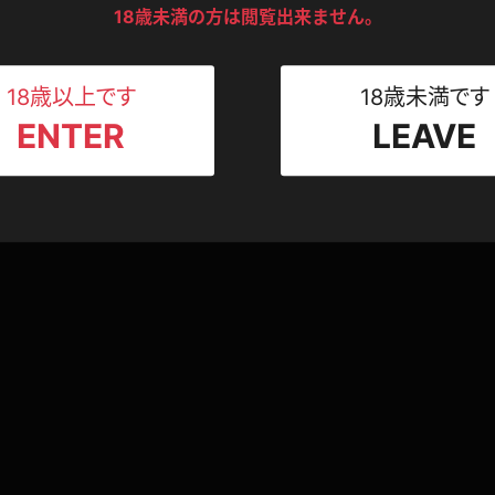
ンツ
下着
セーター
18歳未満の方は閲覧出来ません。
ス
Tシャツ
スリップ
ト
18歳以上です
18歳未満です
ENTER
LEAVE
ねえさん
マイクロビキニ
ビキニ
ベルト
スポーツウェア
ゴルフ
ー
レオタード
陸上
体操服
ーン