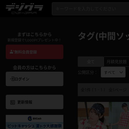
タグ(中間ソ
まずはこちらから
新規登録で1,000Ptプレゼント中！
無料会員登録
全て
月額見放題
会員の方はこちらから
公開区分：
ログイン
全1件 ( 1 - 1 ) 全1ページ
更新情報