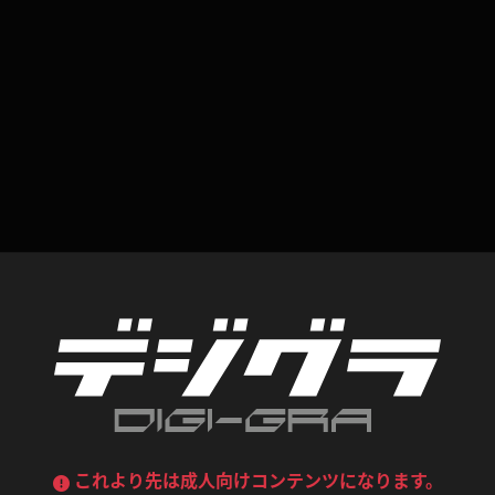
喪服
ボディコン
デニムスカート
ワンピース
ルーズソックス
ニーハイソックス
ジーンズ
エプロン
ハイソックス
パンスト
黒
オレンジ
バーテンダー
アルバイト
ベージュパンスト
網タイツ
マフラー
グローブ
紺
紫
ン
レースクイーン
ミニスカポリス
ガーターストッキング
サスペンダーストッキング
ストレッチポール
ボール
黄色
青
ーツ
女教師
CA
O
うわばき
ストラップシューズ
リコーダー
マジックハンド
ピンク
いちご
T
ドレス
巫女
着物
ブーツ
サンダル
水鉄砲
三輪車
バックレース
全身パンツ
ガーリー
ふりふり衣装
ハイヒール
裸足
鉄棒
足漕ぎマシーン
これより先は成人向けコンテンツになります。