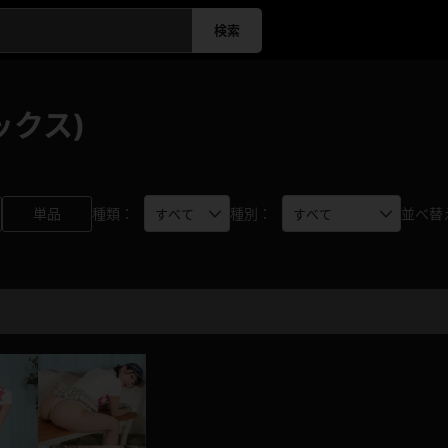
検索
ックス)
単品
種類：
種別：
並べ替