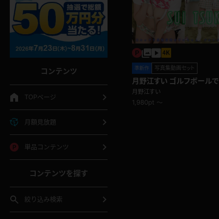
写真集動画セット
準新作
コンテンツ
月野江すい ゴルフボールで股間は隠れるの
か・・・！？ゴルフ
月野江すい
TOPページ
1,980pt ～
月額見放題
単品コンテンツ
コンテンツを探す
絞り込み検索