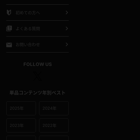
シャツ
スリップ
部屋着
初めての方へ
イクロビキニ
ビキニ
競泳水着
よくある質問
ポーツウェア
ゴルフ
ジャージ
お問い合わせ
オタード
陸上
テニス
FOLLOW US
操服
単品コンテンツ年別ベスト
2025年
2024年
2023年
2022年