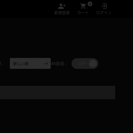
0
新規登録
カート
ログイン
OFF
ON
え：
4K動画：