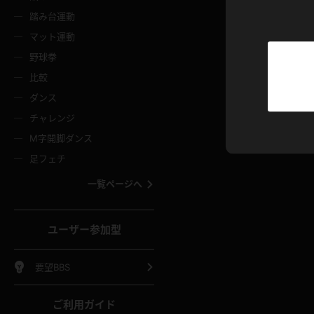
ニムスカート
ワンピース
ホットパ
メイド
ーズソックス
ニーハイソックス
短ソック
踏み台運動
マット運動
ーンズ
エプロン
普段着
彼シャツ
イソックス
パンスト
白パンス
野球拳
オレンジ
茶色
比較
ーテンダー
アルバイト
お天気お
水着
ージュパンスト
網タイツ
ガーター
ダンス
フラー
グローブ
ニプレス
紫
赤
チャレンジ
ースクイーン
ミニスカポリス
ナース
スクミズ
ーターストッキング
サスペンダーストッキング
スニーカ
M字開脚ダンス
トレッチポール
ボール
縄跳び
色
青
緑
足フェチ
教師
CA
OL
スパッツ
わばき
ストラップシューズ
パンプス
コーダー
マジックハンド
オイル
一覧ページへ
ンク
いちご
Tバック
女
着物
浴衣
チアリーダー
ーツ
サンダル
足袋
鉄砲
三輪車
鏡
ユーザー参加型
ックレース
全身パンツ
アンスコ
ーリー
ふりふり衣装
アンミラ
イヒール
裸足
棒
足漕ぎマシーン
開脚マシ
要望BBS
着
セーター
パーカー
ご利用ガイド