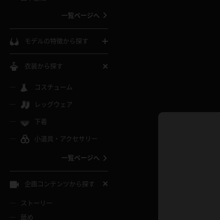
ウェディングドレス
一覧ページへ
インコート
カーディガン
コート
私服
ソックス
モデルの特徴から探す
スローブ
キャミソール
ズボン
地雷風コーデ
熟女
中間ソックス
衣装から探す
ギャル
白
け
ハイレグ
ミニスカ
主婦
コスチューム
黒パンスト
巨乳
メガネ
パイパン
レッグウェア
ベージュ
イドル風
バニーガール
ハロウィ
エステ
ガーターリング
軟体
下着
バランスボール
スレンダー
グレー
小道具・アクセサリー
バゲー
コスプレ
ボディス
女医
ローファー
ムチムチ
フラフープ
一覧ページへ
ミニマム
水色
スチェ
SM衣装
チャイナ
袴
レースアップパンプス
長身
自転車
企画コンテンツから探す
色白
紐
服
ボディコン
ドレス
和服
下駄
ストーリー
一覧ページへ
棒
舐め