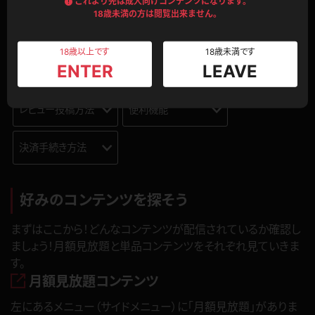
これより先は成人向けコンテンツになります。
18歳未満の方は閲覧出来ません。
月額見放題購入
ポイント購入
18歳以上です
18歳未満です
ENTER
LEAVE
コンテンツの購入
コンテンツの視聴
レビュー投稿方法
便利機能
決済手続き方法
好みのコンテンツを探そう
まずはここから！どんなコンテンツが配信されているか確認し
ましょう！月額見放題と単品コンテンツをそれぞれ見ていきま
す。
月額見放題コンテンツ
左にあるメニュー（サイドメニュー）に「月額見放題」がありま