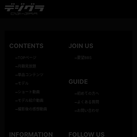
CONTENTS
JOIN US
–
–
TOPページ
要望BBS
–
月額見放題
–
単品コンテンツ
GUIDE
–
モデル
–
ショート動画
–
初めての方へ
–
モデル紹介動画
–
よくある質問
–
撮影後の感想動画
–
お問い合わせ
INFORMATION
FOLLOW US