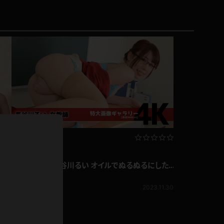
ドレス
ホットパンツ
短ソックス
普段着
白パンスト
茶色
お天気おねえさん
ガーターベルト
ニプレス
赤
ナース
スニーカー
縄跳び
緑
L
パンプス
リマスター写真
オイル
バック
【4K画像集】長谷川るい オイルでぬるぬるにした
浴衣
胸やお尻を透明な板に押しあてちゃう女教師！
足袋
長谷川るい
鏡
1,100pt
2023.11.30
アンスコ
！
アンミラ
開脚マシーン
0.02