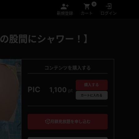
0
新規登録
カート
ログイン
んの股間にシャワー！】
コンテンツを購入する
購入する
PIC
1,100
pt
カート
に入れる
月額見放題を申し込む