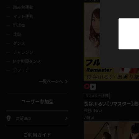
ニムスカート
ワンピース
ホットパ
メイド
ーズソックス
ニーハイソックス
短ソック
踏み台運動
マット運動
ーンズ
エプロン
普段着
彼シャツ
イソックス
パンスト
白パンス
野球拳
オレンジ
茶色
比較
ーテンダー
アルバイト
お天気お
水着
ージュパンスト
網タイツ
ガーター
ダンス
フラー
グローブ
ニプレス
紫
赤
チャレンジ
ースクイーン
ミニスカポリス
ナース
スクミズ
ーターストッキング
サスペンダーストッキング
スニーカ
M字開脚ダンス
トレッチポール
ボール
縄跳び
色
青
緑
足フェチ
教師
CA
OL
スパッツ
わばき
ストラップシューズ
パンプス
コーダー
マジックハンド
オイル
一覧ページへ
ンク
いちご
Tバック
女
着物
浴衣
チアリーダー
ーツ
サンダル
足袋
リマスター動画
鉄砲
三輪車
鏡
ユーザー参加型
長谷川るい【リマスター】激
ックレース
全身パンツ
アンスコ
ーリー
ふりふり衣装
アンミラ
きにもう我慢できないサン
イヒール
裸足
長谷川るい
棒
足漕ぎマシーン
開脚マシ
748pt
要望BBS
着
セーター
パーカー
ご利用ガイド