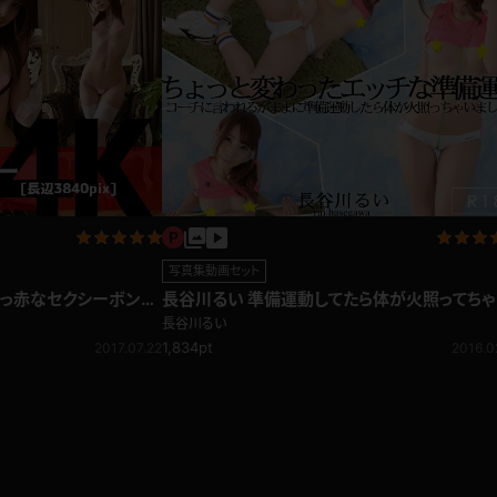
写真集動画セット
真っ赤なセクシーボンテ
長谷川るい 準備運動してたら体が火照ってちゃ
美女アスリート☆
長谷川るい
1,834pt
2017.07.22
2016.0