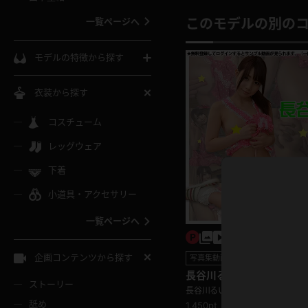
ウェディングドレス
一覧ページへ
このモデルの別の
インコート
カーディガン
コート
私服
ソックス
モデルの特徴から探す
スローブ
キャミソール
ズボン
地雷風コーデ
熟女
中間ソックス
衣装から探す
ギャル
白
け
ハイレグ
ミニスカ
主婦
コスチューム
黒パンスト
巨乳
メガネ
パイパン
レッグウェア
ベージュ
イドル風
バニーガール
ハロウィ
エステ
ガーターリング
軟体
下着
バランスボール
スレンダー
グレー
小道具・アクセサリー
バゲー
コスプレ
ボディス
女医
ローファー
ムチムチ
フラフープ
一覧ページへ
ミニマム
水色
スチェ
SM衣装
チャイナ
袴
レースアップパンプス
長身
自転車
企画コンテンツから探す
写真集動画セット
色白
紐
服
ボディコン
ドレス
長谷川るい えっちな新妻フ
和服
下駄
ストーリー
ロン♪
一覧ページへ
棒
長谷川るい
舐め
1,450pt