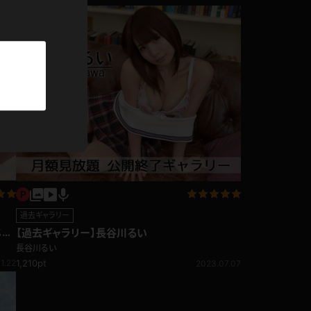
パーカー
部屋着
競泳水着
ジャージ
テニス
過去ギャラリー
じゃ
【過去ギャラリー】長谷川るい
長谷川るい
1,210pt
1.22
2023.07.07