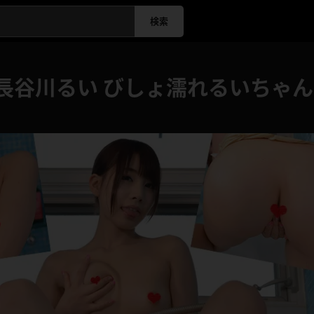
検索
 長谷川るい びしょ濡れるいちゃ