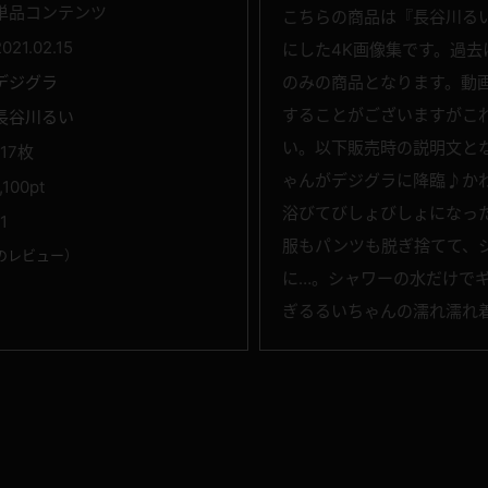
単品コンテンツ
こちらの商品は『長谷川る
2021.02.15
にした4K画像集です。過去
デジグラ
のみの商品となります。動
することがございますがこ
長谷川るい
い。以下販売時の説明文と
117枚
ゃんがデジグラに降臨♪か
,100pt
浴びてびしょびしょになっ
1
服もパンツも脱ぎ捨てて、
のレビュー
）
に…。シャワーの水だけで
ぎるるいちゃんの濡れ濡れ着