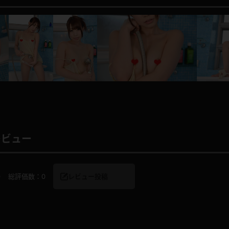
レインコート
カーディガン
バスローブ
キャミソール
透け
ハイレグ
レビュー
アイドル風
バニーガール
サバゲー
コスプレ
0
総評価数：
0
レビュー投稿
ビスチェ
SM衣装