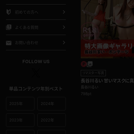
シャツ
スリップ
部屋着
初めての方へ
イクロビキニ
ビキニ
競泳水着
よくある質問
ポーツウェア
ゴルフ
ジャージ
お問い合わせ
オタード
陸上
テニス
FOLLOW US
操服
リマスター写真
長谷川るい 甘いマスクに
ージ！ 4K画像集
長谷川るい
単品コンテンツ年別ベスト
798pt
2025年
2024年
2023年
2022年