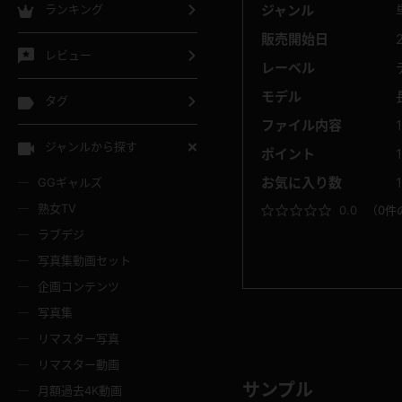
ランキング
ジャンル
販売開始日
レビュー
レーベル
モデル
タグ
ファイル内容
ジャンルから探す
ポイント
1
お気に入り数
1
GGギャルズ
熟女TV
0.0
（
0件
ラブデジ
写真集動画セット
企画コンテンツ
写真集
リマスター写真
リマスター動画
サンプル
月額過去4K動画