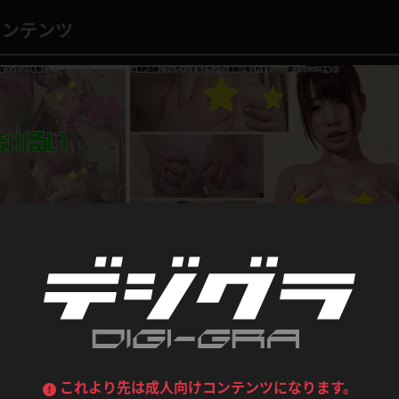
喪服
ボディコン
コンテンツ
デニムスカート
ワンピース
ルーズソックス
ニーハイソックス
ジーンズ
エプロン
ハイソックス
パンスト
黒
オレンジ
バーテンダー
アルバイト
ベージュパンスト
網タイツ
マフラー
グローブ
紺
紫
ン
レースクイーン
ミニスカポリス
ガーターストッキング
サスペンダーストッキング
ストレッチポール
ボール
黄色
青
ーツ
女教師
CA
O
うわばき
ストラップシューズ
リコーダー
マジックハンド
ピンク
いちご
T
ドレス
巫女
着物
ブーツ
サンダル
水鉄砲
三輪車
企画コンテンツ
バックレース
全身パンツ
リフリピンクの裸エプ
長谷川るい 真っ白美肌を揉みまくるバレリーナ
ガーリー
ふりふり衣装
ハイヒール
裸足
乳・尻もみ編
鉄棒
足漕ぎマシーン
長谷川るい
これより先は成人向けコンテンツになります。
540pt
2015.10.16
2015.1