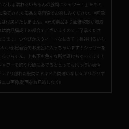
い びしょ濡れるいちゃんの股間にシャワー！』をもと
に発売された商品を高画質でお楽しみください。※画像
画は付属いたしません。※元の商品より画像枚数が増減
れは商品構成上の都合でございますのでご了承くださ
なります。つやぴかスウィートな女の子！長谷川るいち
わいい部屋着姿でお風呂に入っちゃいます！シャワーを
たるいちゃん。上も下も色んな所が透けちゃってます！
シャワーを胸や股間にあてるととっても色っぽい表情
ギリギリ隠れた股間にドキドキ間違いなし☆ギリギリす
エロ画像,動画をお見逃しなく!!