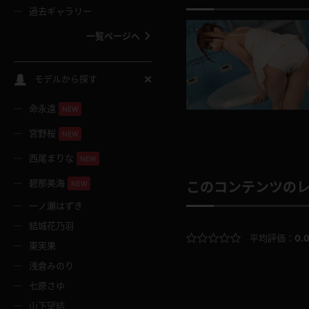
過去ギャラリー
一覧ページへ
スクールコス
モデルから探す
命永遠
NEW
バスタオル
宮野桜
NEW
全裸
西尾まりな
NEW
碧那美海
NEW
このコンテンツの
レースリミテーション
一ノ瀬はずき
結城花乃羽
クリスマス
平均評価：
0.
東実果
浅倉みのり
ボディタイツ
七原さゆ
山下望結