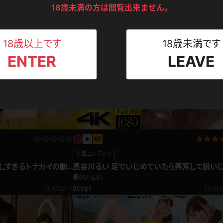
ンツ
下着
セーター
18歳未満の方は閲覧出来ません。
ス
Tシャツ
スリップ
ト
18歳以上です
18歳未満です
ENTER
LEAVE
ねえさん
マイクロビキニ
ビキニ
ベルト
スポーツウェア
ゴルフ
ー
レオタード
陸上
体操服
企画コンテンツ
しすぎるトナカイの動
長谷川るい 足でいじめていたら興奮して脱い
タさん！馬乗り編
う！足フェチ編
長谷川るい
ーン
800pt
2017.12.17
2016.0