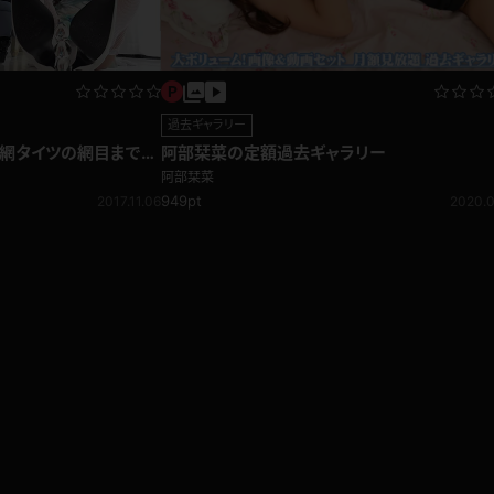
過去ギャラリー
】網タイツの網目までく
阿部栞菜の定額過去ギャラリー
ェチ編
阿部栞菜
949pt
2017.11.06
2020.0