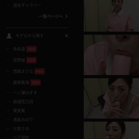
過去ギャラリー
一覧ページへ
スクールコス
モデルから探す
命永遠
NEW
バスタオル
宮野桜
NEW
全裸
西尾まりな
NEW
碧那美海
NEW
レースリミテーション
一ノ瀬はずき
結城花乃羽
クリスマス
東実果
浅倉みのり
ボディタイツ
七原さゆ
山下望結