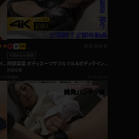
月額過去4K動画
イ
阿部栞菜 ボディスーツでツルツル＆ボディライン
を高画質で！ 過去定額4K動画
阿部栞菜
518pt
11.01
2018.06.23