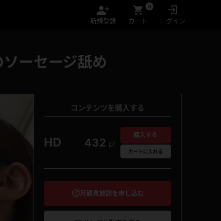
0
新規登録
カート
ログイン
のソーセージ舐め
コンテンツを購入する
購入する
HD
432
pt
カート
に入れる
月額見放題を申し込む