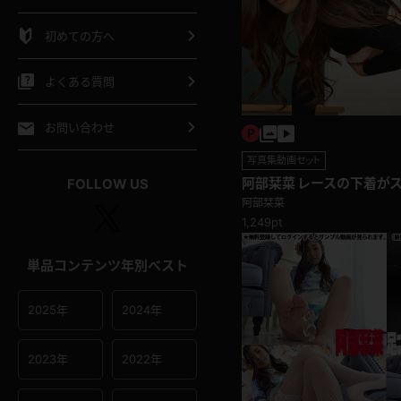
シャツ
スリップ
部屋着
初めての方へ
イクロビキニ
ビキニ
競泳水着
よくある質問
ポーツウェア
ゴルフ
ジャージ
お問い合わせ
写真集動画セット
オタード
陸上
テニス
阿部栞菜 レースの下着が
FOLLOW US
阿部栞菜
操服
1,249pt
単品コンテンツ年別ベスト
2025年
2024年
2023年
2022年