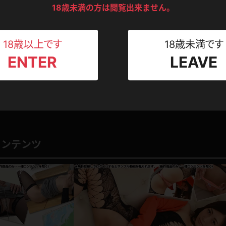
ンツ
下着
セーター
0
18歳未満の方は閲覧出来ません。
こてつ
このレビューは参考になりましたか？
ス
Tシャツ
スリップ
ト
18歳以上です
18歳未満です
ENTER
LEAVE
ねえさん
マイクロビキニ
ビキニ
ベルト
1
スポーツウェア
ゴルフ
ー
レオタード
陸上
コンテンツ
体操服
ーン