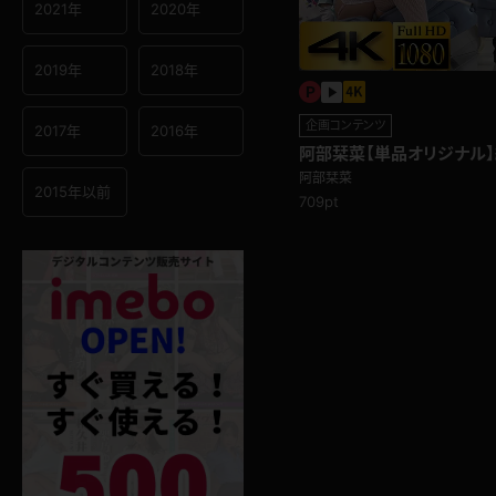
2021年
2020年
2019年
2018年
企画コンテンツ
2017年
2016年
阿部栞菜【単品オリジナル
っきり！チャイナドレス足フ
阿部栞菜
2015年以前
709pt