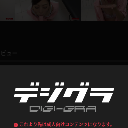
喪服
ボディコン
デニムスカート
ワンピース
ルーズソックス
ニーハイソックス
ジーンズ
エプロン
ハイソックス
パンスト
黒
オレンジ
バーテンダー
アルバイト
ベージュパンスト
網タイツ
レビュー
マフラー
グローブ
紺
紫
ン
レースクイーン
ミニスカポリス
ガーターストッキング
サスペンダーストッキング
ストレッチポール
ボール
総評価数：
1
レビュー投稿
黄色
青
ーツ
女教師
CA
O
うわばき
ストラップシューズ
リコーダー
マジックハンド
ピンク
いちご
T
唇が好き
ドレス
巫女
着物
ブーツ
サンダル
水鉄砲
三輪車
さめな唇が好みなので、栞菜さんはど真ん中の直球にジャストミートって感じです。
バックレース
全身パンツ
ガーリー
ふりふり衣装
そうに咥えてくれている表情がタマリマセン！
ハイヒール
裸足
鉄棒
足漕ぎマシーン
っていう設定なので、丁寧な口調でしているところもタマリマセン！！なので、ワタ
これより先は成人向けコンテンツになります。