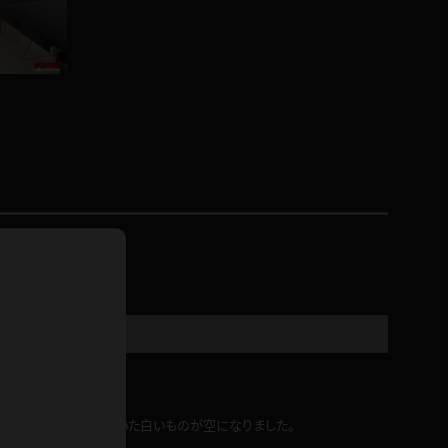
ドレス
ホットパンツ
短ソックス
普段着
白パンスト
茶色
お天気おねえさん
ガーターベルト
ニプレス
赤
ナース
スニーカー
縄跳び
緑
L
パンプス
オイル
バック
浴衣
足袋
鏡
アンスコ
アンミラ
開脚マシーン
クシのナニに溜まっていた白いものが空になりました。