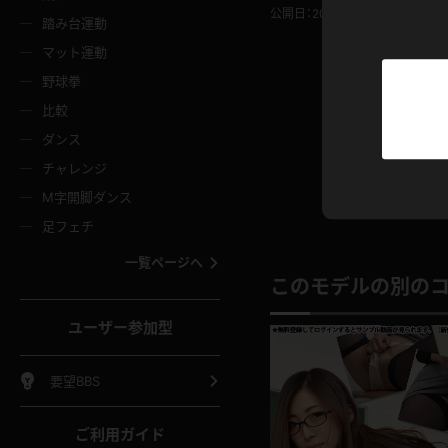
ニムスカート
ワンピース
ホットパ
メイド
公開日：2018.08.30
投稿者：
ーズソックス
ニーハイソックス
短ソック
踏み台運動
マット運動
ーンズ
エプロン
普段着
彼シャツ
イソックス
パンスト
白パンス
野球拳
オレンジ
茶色
比較
ーテンダー
アルバイト
お天気お
水着
ージュパンスト
網タイツ
ガーター
ダンス
フラー
グローブ
ニプレス
紫
赤
チャレンジ
ースクイーン
ミニスカポリス
ナース
スクミズ
ーターストッキング
サスペンダーストッキング
スニーカ
M字開脚ダンス
トレッチポール
ボール
縄跳び
色
青
緑
足フェチ
教師
CA
OL
スパッツ
わばき
ストラップシューズ
パンプス
コーダー
マジックハンド
オイル
一覧ページへ
ンク
いちご
Tバック
このモデルの別の
女
着物
浴衣
チアリーダー
ーツ
サンダル
足袋
鉄砲
三輪車
鏡
ユーザー参加型
ックレース
全身パンツ
アンスコ
ーリー
ふりふり衣装
アンミラ
イヒール
裸足
棒
足漕ぎマシーン
開脚マシ
要望BBS
着
セーター
パーカー
ご利用ガイド