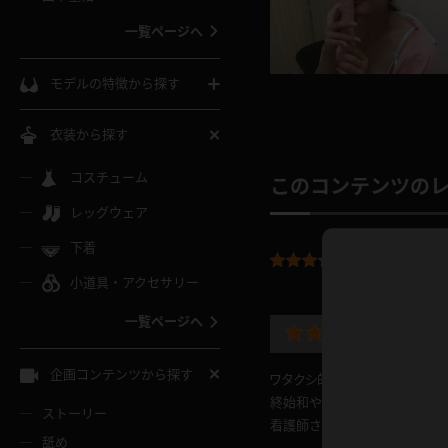
ウェディングドレス
一覧ページへ
インコート
カーディガン
コート
私服
ソックス
モデルの特徴から探す
スローブ
キャミソール
ズボン
地雷風コーデ
熟女
中間ソックス
衣装から探す
ギャル
白
け
ハイレグ
ミニスカ
主婦
コスチューム
黒パンスト
巨乳
このコンテンツの
メガネ
パイパン
レッグウェア
ベージュ
イドル風
バニーガール
ハロウィ
エステ
ガーターリング
軟体
下着
バランスボール
平均評価：
5.0
スレンダー
グレー
小道具・アクセサリー
バゲー
コスプレ
ボディス
女医
ローファー
ムチムチ
フラフープ
一覧ページへ
ミニマム
水色
薄めの
スチェ
SM衣装
チャイナ
袴
レースアップパンプス
長身
自転車
企画コンテンツから探す
ワタクシ的には上唇が薄くて小
色白
紐
服
ボディコン
ドレス
和服
終始和やかで、楽しそうに、嬉し
下駄
ストーリー
一覧ページへ
棒
看護師さんが先生相手にやってる
舐め