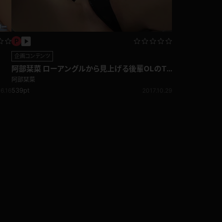
企画コンテンツ
阿部栞菜 ローアングルから見上げる後輩OLのT
フロント！挑発パンチラ編
阿部栞菜
539pt
2017.10.29
6.16