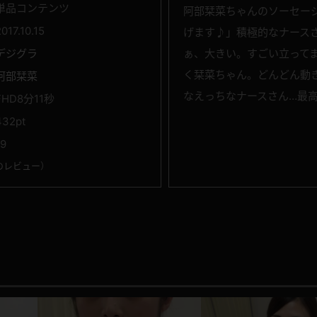
単品コンテンツ
阿部栞菜ちゃんのソーセー
017.10.15
げます♪」積極的なナース
デジグラ
ぁ、大きい。すごい立って
く栞菜ちゃん。どんどん動
阿部栞菜
なえっちなナースさん…最
FHD8分11秒
432pt
19
のレビュー
）