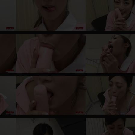
レインコート
カーディガン
バスローブ
キャミソール
透け
ハイレグ
アイドル風
バニーガール
サバゲー
コスプレ
ビスチェ
SM衣装