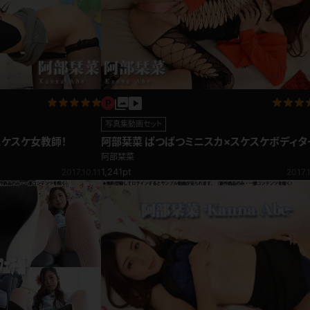
写真集動画セット
スケスケ女教師！
阿部栞菜 ぱつぱつミニスカ×スケスケボディタ
ツ
阿部栞菜
1,241pt
2017.10.11
2017.