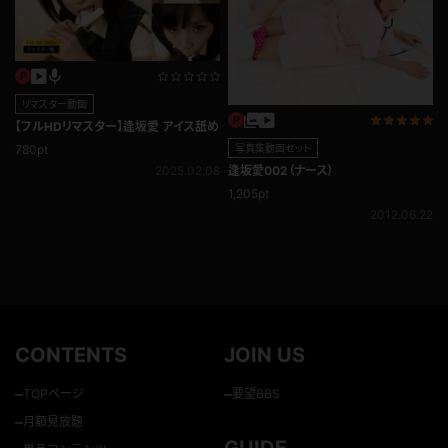
リマスター動画
【フルHDリマスター】逢坂愛 アイス舐め
写真集動画セット
780pt
逢坂愛002（ナース）
2025.02.08
1,205pt
2012.06.22
CONTENTS
JOIN US
–
–
TOPページ
要望BBS
–
月額見放題