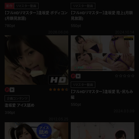
新作
リマスター動画
リマスター動画
【フルHDリマスター】逢坂愛 ボディコン
【フルHDリマスター】逢坂愛 陸上(月額
(月額見放題)
見放題)
780pt
550pt
2026.06.06
2024.10.14
リマスター動画
【フルHDリマスター】逢坂愛 乳・尻もみ
編
企画コンテンツ
550pt
逢坂愛 アイス舐め
2024.03.09
396pt
2012.05.25