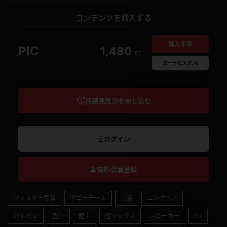
コンテンツを購入する
購入する
PIC
1,480
pt
カート
に入れる
月額見放題を申し込む
ログイン
無料会員登録
リマスター写真
ポニーテール
黒髪
ロングヘア
パイパン
色白
陸上
短ソックス
スニーカー
4K