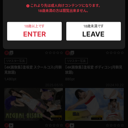
これより先は成人向けコンテンツになります。
このモデルの別のコンテンツ
18歳未満の方は閲覧出来ません。
18歳以上です
18歳未満です
ENTER
LEAVE
リマスター写真
リマスター写真
【4K画像集】逢坂愛 スクールコス(月額
【4K画像集】逢坂愛 ボディコン(月額見
見放題)
放題)
1,480pt
880pt
2025.05.15
2024.10.22