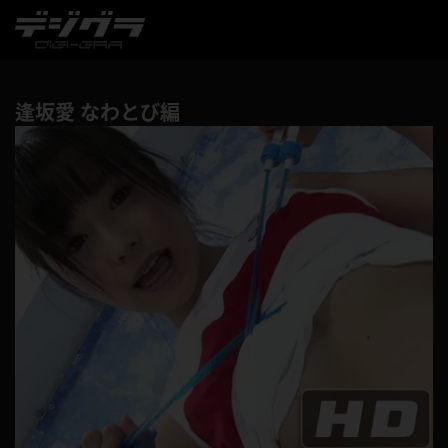
逢坂愛 なわとび編