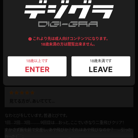
こんなにかわいいのに・・・！
こちら側の要望に応える動きをしてくれますね！
これより先は成人向けコンテンツになります。
18歳未満の方は閲覧出来ません。
もっと見たいです！
公開日：2012.12.07
18歳以上です
18歳未満です
投稿者：
東宝新吉
ENTER
LEAVE
このレビューは参考になりましたか？
0
見てる方が、あいててて…
なわとびをしています。普通とびです。
1回…2回…3回………9回目は…おっと、ここでいきなり二重飛びクリア！
すかさず腕を前で交差し、あや飛びか？それはあや飛びなのか？ …引っか
かった（＾＾；