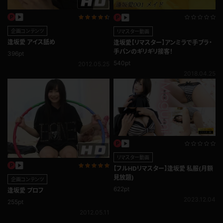
企画コンテンツ
リマスター動画
逢坂愛 アイス舐め
逢坂愛【リマスター】アンミラで手ブラ・
手パンのギリギリ接客！
396pt
540pt
2012.05.25
2018.04.25
リマスター動画
【フルHDリマスター】逢坂愛 私服(月額
見放題)
企画コンテンツ
622pt
逢坂愛 プロフ
2023.12.04
255pt
2012.05.11