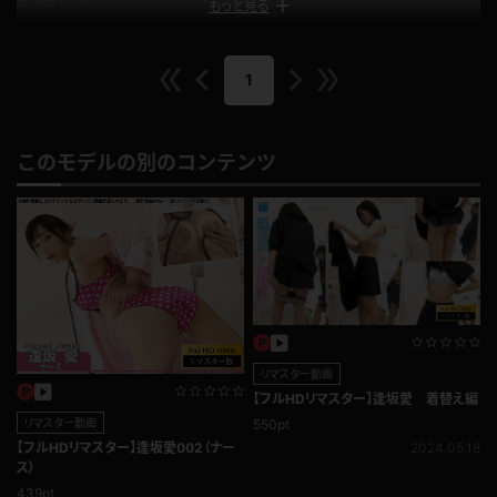
もっと見る
気を取り直しての再度挑戦は…
いきなりあや飛びへもっていこうとしたせいか、3回で…
1
「えーー？おかしいな？？」と、カメラに向かって、はにかんでますが…
三度目はマジです。
このモデルの別のコンテンツ
普通とびです。27回クリアです！
「もう！こんなことで汗かくとは思わなかった」と言わんばかりの表情で呼吸
を整える…
そんな、準備運動が終わった後ですから…締め付ける力が違います（＾＾；
あいててて…
公開日：2012.09.13
投稿者：
ぼく青猫
リマスター動画
このレビューは参考になりましたか？
0
【フルHDリマスター】逢坂愛 着替え編
550pt
リマスター動画
2024.05.18
【フルHDリマスター】逢坂愛002（ナー
ス）
439pt