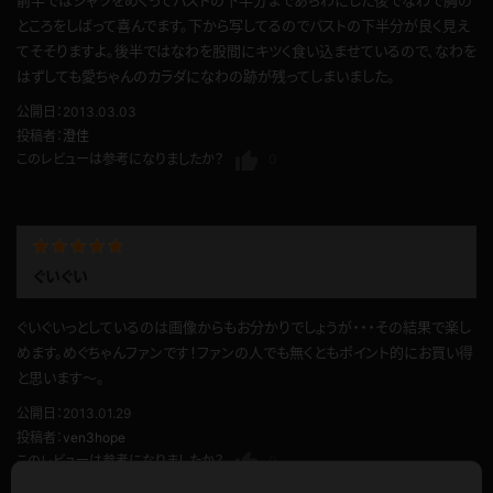
ところをしばって喜んでます。下から写してるのでバストの下半分が良く見え
てそそりますよ。後半ではなわを股間にキツく食い込ませているので、なわを
はずしても愛ちゃんのカラダになわの跡が残ってしまいました。
公開日：2013.03.03
投稿者：
澄佳
このレビューは参考になりましたか？
0
ぐいぐい
ぐいぐいっとしているのは画像からもお分かりでしょうが・・・その結果で楽し
めます。めぐちゃんファンです！ファンの人でも無くともポイント的にお買い得
と思います～。
公開日：2013.01.29
投稿者：
ven3hope
このレビューは参考になりましたか？
0