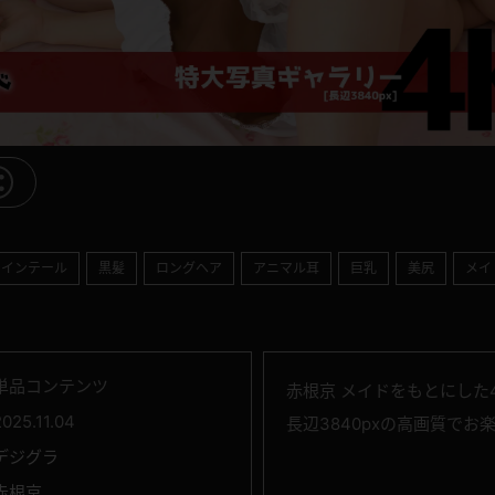
ツインテール
黒髪
ロングヘア
アニマル耳
巨乳
美尻
メイ
単品コンテンツ
赤根京 メイドをもとにした
2025.11.04
長辺3840pxの高画質でお
デジグラ
赤根京