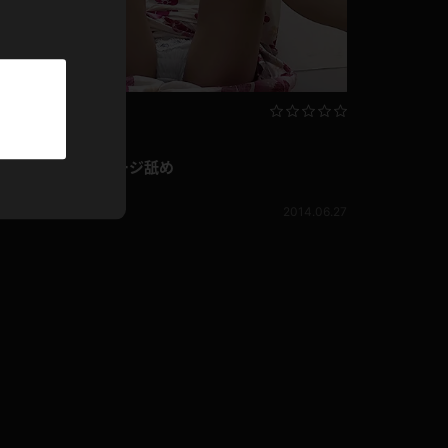
パーカー
部屋着
競泳水着
企画コンテンツ
赤根京 ソーセージ舐め
ジャージ
赤根京
420pt
6.20
2014.06.27
テニス