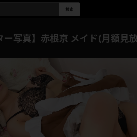
検索
ター写真】赤根京 メイド(月額見放