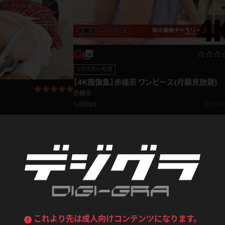
喪服
ボディコン
デニムスカート
ワンピース
ルーズソックス
ニーハイソックス
ジーンズ
エプロン
ハイソックス
パンスト
リマスター写真
黒
オレンジ
【4K画像集】赤根京 ワンピース(月額見放題)
バーテンダー
アルバイト
ベージュパンスト
網タイツ
赤根京
マフラー
グローブ
1,480pt
2025.0
紺
紫
ン
レースクイーン
ミニスカポリス
ガーターストッキング
サスペンダーストッキング
ストレッチポール
ボール
黄色
青
2014.06.06
ーツ
女教師
CA
O
うわばき
ストラップシューズ
リコーダー
マジックハンド
ピンク
いちご
T
ドレス
巫女
着物
ブーツ
サンダル
水鉄砲
三輪車
バックレース
全身パンツ
ガーリー
ふりふり衣装
ハイヒール
裸足
鉄棒
足漕ぎマシーン
これより先は成人向けコンテンツになります。