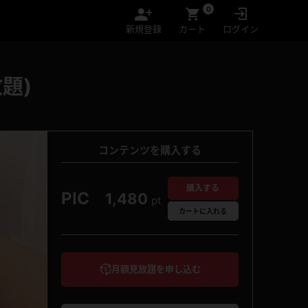
0
新規登録
カート
ログイン
題)
コンテンツを購入する
購入する
PIC
1,480
pt
カート
に入れる
月額見放題を申し込む