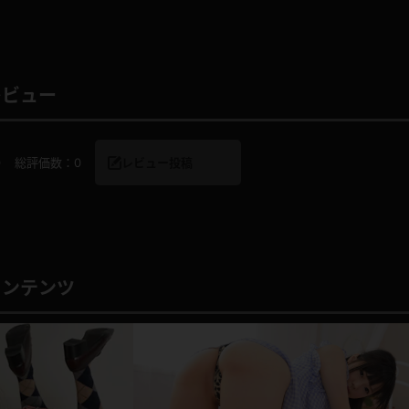
レビュー
レインコート
カーディガン
バスローブ
キャミソール
0
総評価数：
0
レビュー投稿
透け
ハイレグ
アイドル風
バニーガール
コンテンツ
サバゲー
コスプレ
ビスチェ
SM衣装