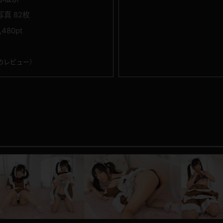
写真 82枚
1,480pt
のレビュー
）