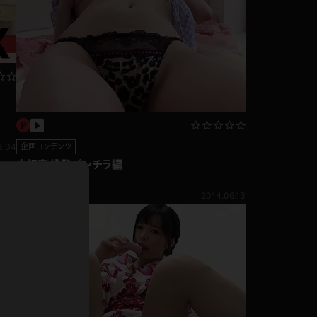
ドレス
ホットパンツ
短ソックス
普段着
白パンスト
茶色
お天気おねえさん
ガーターベルト
ニプレス
3.04
企画コンテンツ
赤
ナース
赤根京 挑発パンチラ編
スニーカー
縄跳び
赤根京
緑
420pt
2014.06.13
L
パンプス
オイル
バック
浴衣
足袋
鏡
アンスコ
アンミラ
開脚マシーン