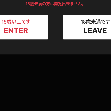
ンツ
下着
セーター
18歳未満の方は閲覧出来ません。
ス
Tシャツ
スリップ
ト
18歳以上です
18歳未満です
ENTER
LEAVE
ねえさん
マイクロビキニ
ビキニ
ベルト
企画コンテンツ
赤根京 乳・尻もみ編
スポーツウェア
ゴルフ
ー
赤根京
420pt
2014.07.18
2014.0
レオタード
陸上
体操服
ーン