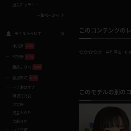
過去ギャラリー
一覧ページへ
このコンテンツの
スクールコス
モデルから探す
命永遠
NEW
バスタオル
平均評価：
0.
宮野桜
NEW
全裸
西尾まりな
NEW
碧那美海
NEW
レースリミテーション
一ノ瀬はずき
このモデルの別の
結城花乃羽
クリスマス
東実果
浅倉みのり
ボディタイツ
七原さゆ
山下望結