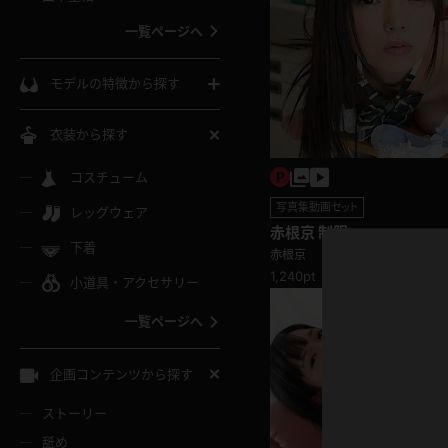
ウェディングドレス
一覧ページへ
インコート
カーディガン
コート
私服
ソックス
モデルの特徴から探す
スローブ
キャミソール
ズボン
地雷風コーデ
熟女
中間ソックス
衣装から探す
ギャル
白
け
ハイレグ
ミニスカ
主婦
コスチューム
黒パンスト
巨乳
メガネ
写真集動画セット
パイパン
レッグウェア
ベージュ
イドル風
バニーガール
ハロウィ
エステ
赤根京 制服
ガーターリング
軟体
下着
バランスボール
赤根京
スレンダー
グレー
1,240pt
小道具・アクセサリー
バゲー
コスプレ
ボディス
女医
ローファー
ムチムチ
フラフープ
一覧ページへ
ミニマム
水色
スチェ
SM衣装
チャイナ
袴
レースアップパンプス
長身
自転車
企画コンテンツから探す
色白
紐
服
ボディコン
ドレス
和服
下駄
ストーリー
一覧ページへ
棒
舐め