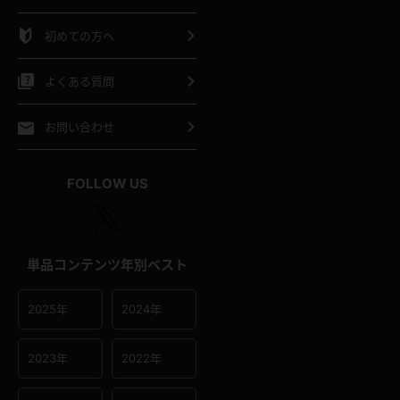
シャツ
スリップ
部屋着
初めての方へ
イクロビキニ
ビキニ
競泳水着
よくある質問
ポーツウェア
ゴルフ
ジャージ
お問い合わせ
オタード
陸上
テニス
FOLLOW US
操服
単品コンテンツ年別ベスト
2025年
2024年
2023年
2022年