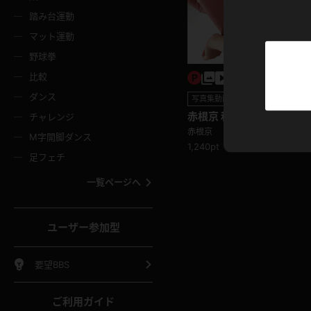
ニムスカート
ワンピース
ホットパ
メイド
ーズソックス
ニーハイソックス
短ソック
踏み台運動
マット運動
ーンズ
エプロン
普段着
彼シャツ
イソックス
パンスト
白パンス
野球拳
オレンジ
茶色
比較
ーテンダー
アルバイト
お天気お
水着
ージュパンスト
網タイツ
ガーター
ダンス
フラー
グローブ
ニプレス
写真集動画セット
紫
赤
赤根京 私服
チャレンジ
ースクイーン
ミニスカポリス
ナース
スクミズ
ーターストッキング
サスペンダーストッキング
スニーカ
赤根京
M字開脚ダンス
トレッチポール
ボール
縄跳び
1,240pt
色
青
緑
足フェチ
教師
CA
OL
スパッツ
わばき
ストラップシューズ
パンプス
コーダー
マジックハンド
オイル
一覧ページへ
ンク
いちご
Tバック
女
着物
浴衣
チアリーダー
ーツ
サンダル
足袋
鉄砲
三輪車
鏡
ユーザー参加型
ックレース
全身パンツ
アンスコ
ーリー
ふりふり衣装
アンミラ
イヒール
裸足
棒
足漕ぎマシーン
開脚マシ
要望BBS
着
セーター
パーカー
ご利用ガイド