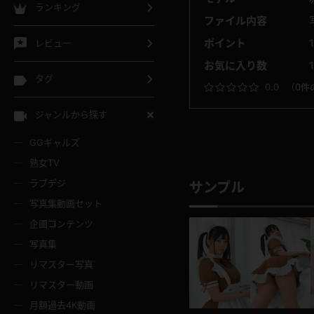
ランキング
ファイル内容
ポイント
レビュー
お気に入り数
1
タグ
0.0
（
0件
ジャンルから探す
GGギャルズ
熟女TV
ラブデジ
サンプル
写真集動画セット
企画コンテンツ
写真集
リマスター写真
リマスター動画
月額過去4K動画