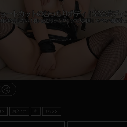
コン
網タイツ
赤
Tバック