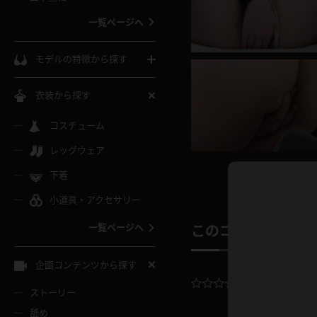
ウェディングドレス
一覧ページへ
インコート
カーディガン
コート
私服
ソックス
モデルの特徴から探す
スローブ
キャミソール
ズボン
地雷風コーデ
熟女
中間ソックス
衣装から探す
ギャル
白
け
ハイレグ
ミニスカ
主婦
コスチューム
黒パンスト
巨乳
メガネ
パイパン
レッグウェア
ベージュ
イドル風
バニーガール
ハロウィ
エステ
ガーターリング
軟体
下着
バランスボール
スレンダー
グレー
小道具・アクセサリー
バゲー
コスプレ
ボディス
女医
ローファー
ムチムチ
フラフープ
一覧ページへ
このコンテンツの
ミニマム
水色
スチェ
SM衣装
チャイナ
袴
レースアップパンプス
長身
自転車
企画コンテンツから探す
色白
紐
服
ボディコン
ドレス
平均評価：
0.
和服
下駄
ストーリー
一覧ページへ
棒
舐め