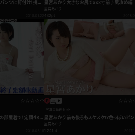
のパンツに釘付け！挑発
星宮あかり 大きなお尻でxxx寸前♪尻攻め編
星宮あかり
432pt
2018.01.22
2018.0
写真集動画セット
の部屋着で！定額４K過
星宮あかり 前も後ろもスケスケ!?色っぽいピン
のレース下着♪
星宮あかり
1,241pt
2018.08.18
2017.1