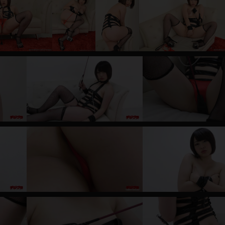
レインコート
カーディガン
バスローブ
キャミソール
透け
ハイレグ
アイドル風
バニーガール
サバゲー
コスプレ
ビスチェ
SM衣装