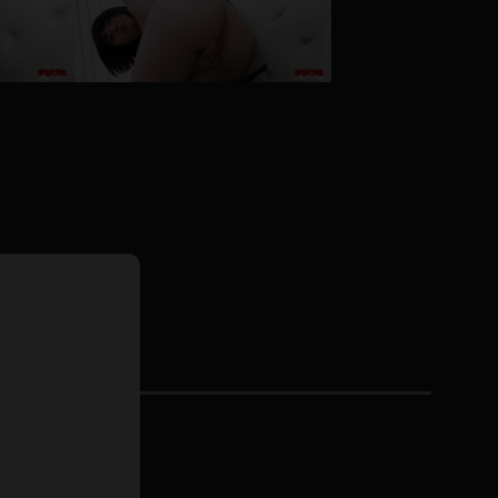
ドレス
ホットパンツ
短ソックス
普段着
白パンスト
茶色
お天気おねえさん
ガーターベルト
ニプレス
赤
ナース
スニーカー
縄跳び
緑
L
パンプス
オイル
バック
浴衣
足袋
鏡
アンスコ
アンミラ
開脚マシーン