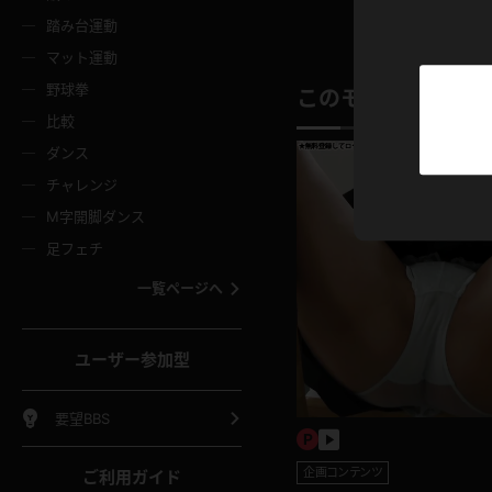
ニムスカート
ワンピース
ホットパ
メイド
ーズソックス
ニーハイソックス
短ソック
踏み台運動
マット運動
ーンズ
エプロン
普段着
彼シャツ
イソックス
パンスト
白パンス
野球拳
このモデルの別の
オレンジ
茶色
比較
ーテンダー
アルバイト
お天気お
水着
ージュパンスト
網タイツ
ガーター
ダンス
フラー
グローブ
ニプレス
紫
赤
チャレンジ
ースクイーン
ミニスカポリス
ナース
スクミズ
ーターストッキング
サスペンダーストッキング
スニーカ
M字開脚ダンス
トレッチポール
ボール
縄跳び
色
青
緑
足フェチ
教師
CA
OL
スパッツ
わばき
ストラップシューズ
パンプス
コーダー
マジックハンド
オイル
一覧ページへ
ンク
いちご
Tバック
女
着物
浴衣
チアリーダー
ーツ
サンダル
足袋
鉄砲
三輪車
鏡
ユーザー参加型
ックレース
全身パンツ
アンスコ
ーリー
ふりふり衣装
アンミラ
イヒール
裸足
棒
足漕ぎマシーン
開脚マシ
要望BBS
着
セーター
パーカー
企画コンテンツ
ご利用ガイド