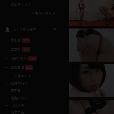
過去ギャラリー
一覧ページへ
スクールコス
モデルから探す
命永遠
NEW
バスタオル
宮野桜
NEW
全裸
西尾まりな
NEW
碧那美海
NEW
レースリミテーション
一ノ瀬はずき
結城花乃羽
クリスマス
東実果
浅倉みのり
ボディタイツ
七原さゆ
山下望結