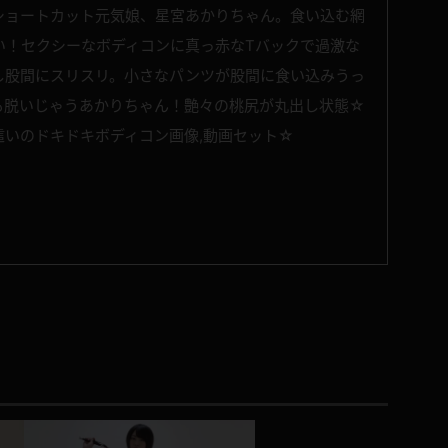
ショートカット元気娘、星宮あかりちゃん。食い込む網
い！セクシーなボディコンに真っ赤なTバックで過激な
し股間にスリスリ。小さなパンツが股間に食い込みうっ
も脱いじゃうあかりちゃん！艶々の桃尻が丸出し状態☆
這いのドキドキボディコン画像,動画セット☆