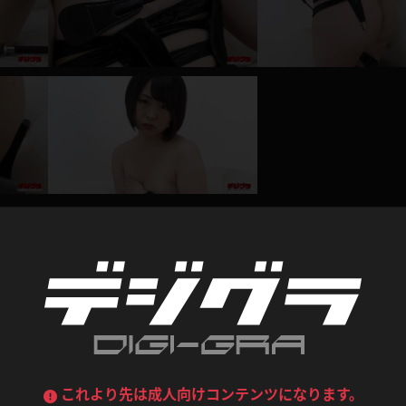
喪服
ボディコン
デニムスカート
ワンピース
ルーズソックス
ニーハイソックス
ジーンズ
エプロン
ハイソックス
パンスト
黒
オレンジ
バーテンダー
アルバイト
ベージュパンスト
網タイツ
マフラー
グローブ
紺
紫
ン
レースクイーン
ミニスカポリス
ガーターストッキング
サスペンダーストッキング
ストレッチポール
ボール
黄色
青
ーツ
女教師
CA
O
うわばき
ストラップシューズ
リコーダー
マジックハンド
レビュー
ピンク
いちご
T
ドレス
巫女
着物
ブーツ
サンダル
水鉄砲
三輪車
バックレース
全身パンツ
0
総評価数：
0
レビュー投稿
ガーリー
ふりふり衣装
ハイヒール
裸足
鉄棒
足漕ぎマシーン
これより先は成人向けコンテンツになります。