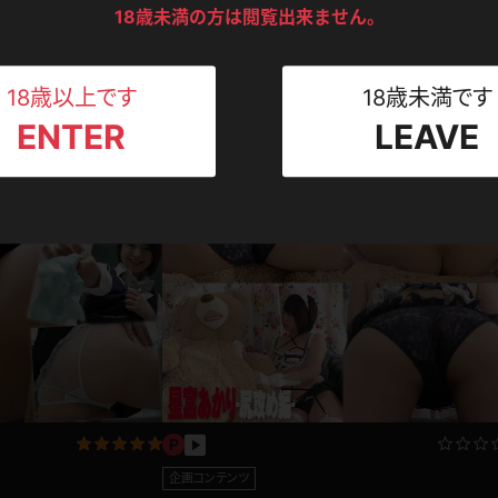
ンツ
下着
セーター
18歳未満の方は閲覧出来ません。
ス
Tシャツ
スリップ
ト
18歳以上です
18歳未満です
コンテンツ
ENTER
LEAVE
ねえさん
マイクロビキニ
ビキニ
ベルト
スポーツウェア
ゴルフ
ー
レオタード
陸上
体操服
ーン
企画コンテンツ