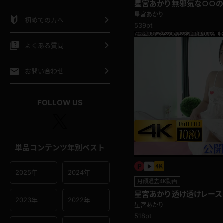
星宮あかり 無邪気な○○
シャツ
スリップ
部屋着
パンチラ編
星宮あかり
初めての方へ
539pt
イクロビキニ
ビキニ
競泳水着
よくある質問
ポーツウェア
ゴルフ
ジャージ
お問い合わせ
オタード
陸上
テニス
FOLLOW US
操服
単品コンテンツ年別ベスト
2025年
2024年
月額過去4K動画
星宮あかり 透け透けレース
2023年
2022年
去ギャラリー
星宮あかり
518pt