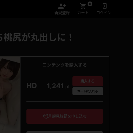
0
新規登録
カート
ログイン
ち桃尻が丸出しに！
コンテンツを購入する
購入する
HD
1,241
pt
カート
に入れる
月額見放題を申し込む