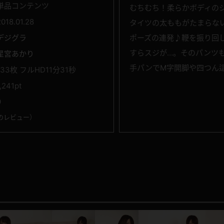
単品コンテンツ
むちむち！柔らかボディの
2018.01.28
タイツの太ももがたまらな
デジグラ
ポーズの連発♪鞭を振り回
すらスジが…。そのパンツ
星宮あかり
手パンでM字開脚や四つん
133枚 フルHD11分31秒
1,241pt
9
のレビュー
）