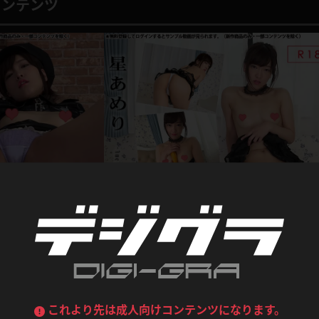
喪服
ボディコン
コンテンツ
デニムスカート
ワンピース
ルーズソックス
ニーハイソックス
ジーンズ
エプロン
ハイソックス
パンスト
黒
オレンジ
バーテンダー
アルバイト
ベージュパンスト
網タイツ
マフラー
グローブ
紺
紫
ン
レースクイーン
ミニスカポリス
ガーターストッキング
サスペンダーストッキング
ストレッチポール
ボール
黄色
青
ーツ
女教師
CA
O
うわばき
ストラップシューズ
リコーダー
マジックハンド
ピンク
いちご
T
ドレス
巫女
着物
写真集動画セット
ブーツ
サンダル
水鉄砲
三輪車
！股間いっぱい淫乱ポリ
星あめり 果物をエロ～く活用！リンゴでギリギ
バックレース
全身パンツ
股間隠し！透け透け部屋着
星あめり
ガーリー
ふりふり衣装
ハイヒール
裸足
1,892pt
2019.01.15
2019.0
鉄棒
足漕ぎマシーン
これより先は成人向けコンテンツになります。