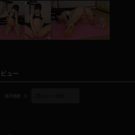
レインコート
カーディガン
バスローブ
キャミソール
透け
ハイレグ
レビュー
アイドル風
バニーガール
0
総評価数：
0
レビュー投稿
サバゲー
コスプレ
ビスチェ
SM衣装