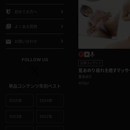
シャツ
スリップ
部屋着
初めての方へ
イクロビキニ
ビキニ
競泳水着
よくある質問
ポーツウェア
ゴルフ
ジャージ
お問い合わせ
オタード
陸上
テニス
FOLLOW US
企画コンテンツ
星あめり 疲れを癒すマッ
操服
ジに！声を漏らしながら乱
星あめり
400pt
単品コンテンツ年別ベスト
2025年
2024年
2023年
2022年