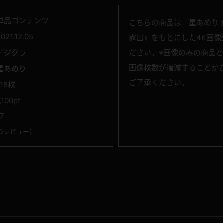
単品コンテンツ
こちらの商品は『星あめり
2021.12.05
露出』をもとにした4K画
デジグラ
ださい。※画像のみの商品
画像枚数が増減することが
星あめり
ご了承ください。
118枚
,100pt
17
のレビュー
）