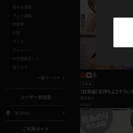
ニムスカート
ワンピース
ホットパ
メイド
ーズソックス
ニーハイソックス
短ソック
踏み台運動
マット運動
ーンズ
エプロン
普段着
彼シャツ
イソックス
パンスト
白パンス
野球拳
オレンジ
茶色
比較
ーテンダー
アルバイト
お天気お
水着
ージュパンスト
網タイツ
ガーター
ダンス
フラー
グローブ
ニプレス
紫
赤
チャレンジ
ースクイーン
ミニスカポリス
ナース
スクミズ
ーターストッキング
サスペンダーストッキング
スニーカ
M字開脚ダンス
トレッチポール
ボール
縄跳び
色
青
緑
足フェチ
教師
CA
OL
スパッツ
わばき
ストラップシューズ
パンプス
コーダー
マジックハンド
オイル
一覧ページへ
ンク
いちご
Tバック
総集編
女
着物
浴衣
チアリーダー
ーツ
サンダル
足袋
【総集編】気持ちよさそうに
鉄砲
三輪車
鏡
総集編 vol.5
ユーザー参加型
星あめり
ックレース
全身パンツ
アンスコ
ーリー
ふりふり衣装
アンミラ
699pt
イヒール
裸足
棒
足漕ぎマシーン
開脚マシ
要望BBS
着
セーター
パーカー
ご利用ガイド