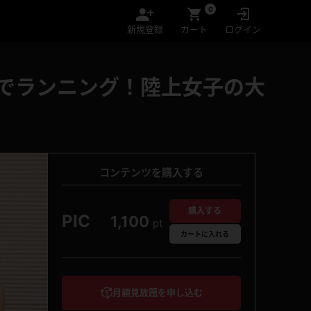
0
新規登録
カート
ログイン
裸でランニング！陸上女子の大
コンテンツを購入する
購入する
PIC
1,100
pt
カート
に入れる
月額見放題を申し込む