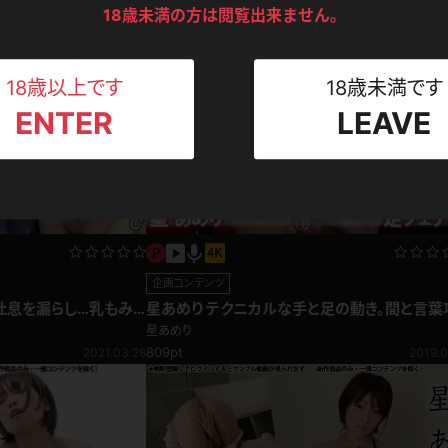
ンツ
下着
セーター
18歳未満の方は閲覧出来ません。
ス
Tシャツ
スリップ
ト
18歳以上です
18歳未満です
ENTER
LEAVE
ねえさん
マイクロビキニ
ビキニ
ベルト
スポーツウェア
ゴルフ
ー
レオタード
陸上
企画コンテンツ
体操服
吐息を漏らし…乳もみ
星あめり テクニカルな手と足の動き。間と言葉
めで究極の足フェチ編
星あめり
809pt
2021.03.28
2019.0
ーン