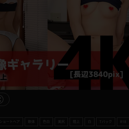
ショートヘア
軟体
色白
美尻
陸上
白
Tバック
R18