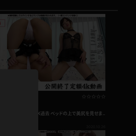
ドレス
ホットパンツ
短ソックス
普段着
白パンスト
茶色
お天気おねえさん
ガーターベルト
ニプレス
赤
ナース
スニーカー
縄跳び
緑
L
パンプス
オイル
バック
浴衣
月額過去4K動画
足袋
鏡
リの
星あめり 定額4K過去 ベッドの上で美尻を見せま
アンスコ
くり☆妖しく腰をくねらせる尻フェチ編
星あめり
アンミラ
509pt
1.23
2020.10.26
開脚マシーン