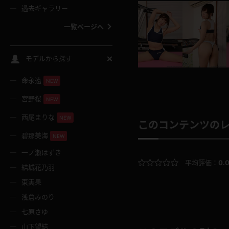
過去ギャラリー
一覧ページへ
スクールコス
モデルから探す
命永遠
NEW
バスタオル
宮野桜
NEW
全裸
西尾まりな
NEW
このコンテンツの
碧那美海
NEW
レースリミテーション
一ノ瀬はずき
平均評価：
0.
結城花乃羽
クリスマス
東実果
浅倉みのり
ボディタイツ
七原さゆ
山下望結