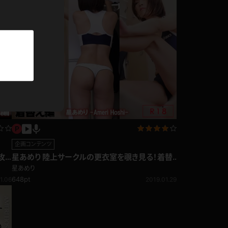
パーカー
部屋着
競泳水着
ジャージ
テニス
企画コンテンツ
攻
星あめり 陸上サークルの更衣室を覗き見る！着替
え編
星あめり
648pt
1.06
2019.01.29