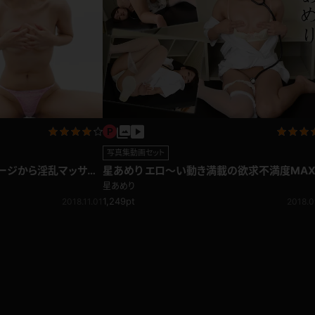
写真集動画セット
星あめり エロ～い動き満載の欲求不満度MA
サージから淫乱マッサー
ナース
れていく乳揉み編
星あめり
1,249pt
2018.0
2018.11.01