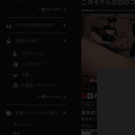
ウェディングドレス
このモデルの別の
一覧ページへ
インコート
カーディガン
コート
私服
ソックス
モデルの特徴から探す
スローブ
キャミソール
ズボン
地雷風コーデ
熟女
中間ソックス
衣装から探す
ギャル
白
け
ハイレグ
ミニスカ
主婦
コスチューム
黒パンスト
巨乳
メガネ
パイパン
レッグウェア
ベージュ
イドル風
バニーガール
ハロウィ
エステ
ガーターリング
軟体
下着
バランスボール
スレンダー
グレー
小道具・アクセサリー
バゲー
コスプレ
ボディス
女医
ローファー
ムチムチ
フラフープ
一覧ページへ
ミニマム
水色
スチェ
SM衣装
チャイナ
袴
企画コンテンツ
レースアップパンプス
長身
自転車
星あめり 腰がグイグイ動く
企画コンテンツから探す
色白
紐
スのM字開脚ダンス編
星あめり
服
ボディコン
ドレス
和服
下駄
ストーリー
607pt
一覧ページへ
棒
舐め