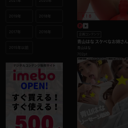
2021年
2020年
2019年
2018年
2017年
2016年
企画コンテンツ
青山はな スケベなお姉さ
がら…馬乗り編
2015年以前
青山はな
702pt