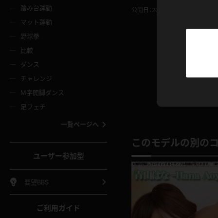
ニムスカート
ワンピース
ホットパ
メイド
ーズソックス
ニーハイソックス
短ソック
踏み台運動
公開日：2017.09.07
投稿者：
a
マット運動
ーンズ
エプロン
普段着
彼シャツ
イソックス
パンスト
白パンス
野球拳
オレンジ
茶色
比較
ーテンダー
アルバイト
お天気お
水着
ージュパンスト
網タイツ
ガーター
ダンス
フラー
グローブ
ニプレス
紫
赤
チャレンジ
ースクイーン
ミニスカポリス
ナース
スクミズ
ーターストッキング
サスペンダーストッキング
スニーカ
M字開脚ダンス
トレッチポール
ボール
縄跳び
色
青
緑
足フェチ
教師
CA
OL
スパッツ
わばき
ストラップシューズ
パンプス
コーダー
マジックハンド
オイル
一覧ページへ
ンク
いちご
Tバック
女
着物
浴衣
チアリーダー
このモデルの別の
ーツ
サンダル
足袋
鉄砲
三輪車
鏡
ユーザー参加型
ックレース
全身パンツ
アンスコ
ーリー
ふりふり衣装
アンミラ
イヒール
裸足
棒
足漕ぎマシーン
開脚マシ
要望BBS
着
セーター
パーカー
ご利用ガイド