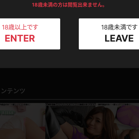
ンツ
下着
セーター
ス
18歳未満の方は閲覧出来ません。
0
kitake
このレビューは参考になりましたか？
Tシャツ
スリップ
ト
18歳以上です
18歳未満です
ENTER
LEAVE
ねえさん
マイクロビキニ
ビキニ
ベルト
1
スポーツウェア
ゴルフ
ー
レオタード
陸上
体操服
コンテンツ
ーン