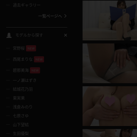
過去ギャラリー
一覧ページへ
スクールコス
モデルから探す
宮野桜
バスタオル
NEW
西尾まりな
NEW
全裸
碧那美海
NEW
一ノ瀬はずき
レースリミテーション
結城花乃羽
東実果
クリスマス
浅倉みのり
七原さゆ
ボディタイツ
山下望結
生田優梨
ウェディングドレス