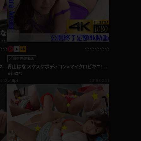
月額過去4K動画
クシ
青山はな スケスケボディコン×マイクロビキニ！定
額過去4K動画
青山はな
518pt
9.12
2018.02.01