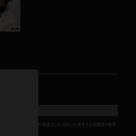
ホットパンツ
短ソックス
普段着
白パンスト
茶色
お天気おねえさん
ガーターベルト
ニプレス
赤
ナース
スニーカー
縄跳び
緑
L
パンプス
オイル
バック
浴衣
足袋
鏡
アンスコ
アンミラ
がら乳首を見せるシーンが最高でした。伝わって来そうな高画質の臨場
開脚マシーン