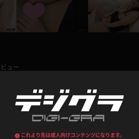
デニムスカート
ワンピース
ルーズソックス
ニーハイソックス
ジーンズ
エプロン
ハイソックス
パンスト
黒
オレンジ
バーテンダー
アルバイト
ベージュパンスト
網タイツ
マフラー
グローブ
紺
紫
レビュー
ン
レースクイーン
ミニスカポリス
ガーターストッキング
サスペンダーストッキング
ストレッチポール
ボール
黄色
青
ーツ
女教師
CA
O
うわばき
ストラップシューズ
総評価数：
1
レビュー投稿
リコーダー
マジックハンド
ピンク
いちご
T
ドレス
巫女
着物
ブーツ
サンダル
水鉄砲
三輪車
愛い！
バックレース
全身パンツ
ガーリー
ふりふり衣装
ハイヒール
裸足
してくるのが堪りません。美脚パンチラからじりじりと攻め込んで来ます。じらしな
鉄棒
足漕ぎマシーン
これより先は成人向けコンテンツになります。