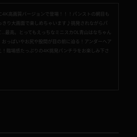
に4K高画質バージョンで登場！！！パンストの網目も
っきり大画面で楽しめちゃいます♪挑発されながらパ
…最高。とってもえっちなミニスカOL青山はなちゃん
。おっぱいやお尻や股間が目の前に迫る！アンダーヘア
え！臨場感たっぷりの4K挑発パンチラをお楽しみ下さ