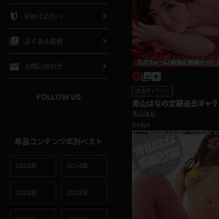
シャツ
スリップ
部屋着
初めての方へ
イクロビキニ
ビキニ
競泳水着
よくある質問
ポーツウェア
ゴルフ
ジャージ
お問い合わせ
オタード
陸上
テニス
過去ギャラリー
FOLLOW US
青山はなの定額過去ギャラ
青山はな
操服
849pt
単品コンテンツ年別ベスト
2025年
2024年
2023年
2022年