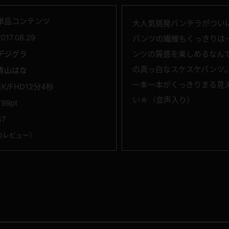
単品コンテンツ
大人気挑発パンチラがつい
2017.08.29
パンツの繊維もくっきりは
デジグラ
ンツの質感を楽しめるなんて
の真っ白なスケスケパンツ
青山はな
一本一本がくっきりまる見
4K/FHD12分4秒
い☆（音声入り）
799pt
37
のレビュー
）