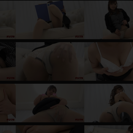
レインコート
カーディガン
バスローブ
キャミソール
透け
ハイレグ
アイドル風
バニーガール
サバゲー
コスプレ
ビスチェ
SM衣装
喪服
ボディコン