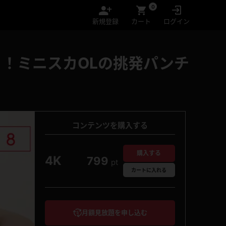
0
新規登録
カート
ログイン
！ミニスカOLの挑発パンチ
コンテンツを購入する
購入する
4K
799
pt
カート
に入れる
月額見放題を申し込む