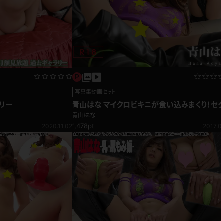
写真集動画セット
青山はな マイクロビキニが食い込みまくり！セ
リー
ーボディコン
青山はな
1,478pt
2017.0
2020.11.02