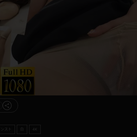
パンスト
白
4K