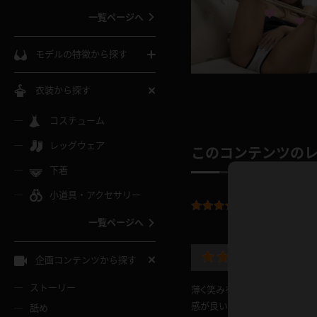
一覧ページへ
インコート
カーディガン
コート
私服
ソックス
モデルの特徴から探す
スローブ
キャミソール
ズボン
地雷風コーデ
熟女
中間ソックス
衣装から探す
ギャル
白
け
ハイレグ
ミニスカ
主婦
コスチューム
黒パンスト
巨乳
メガネ
パイパン
レッグウェア
ベージュ
このコンテンツの
イドル風
バニーガール
ハロウィ
エステ
ガーターリング
軟体
下着
バランスボール
スレンダー
グレー
小道具・アクセサリー
バゲー
コスプレ
ボディス
女医
ローファー
平均評価：
5.0
ムチムチ
フラフープ
一覧ページへ
ミニマム
水色
スチェ
SM衣装
チャイナ
袴
レースアップパンプス
長身
自転車
エロ可
企画コンテンツから探す
色白
紐
服
ボディコン
ドレス
和服
下駄
ストーリー
薄く笑みを浮かべた表情で挑発
一覧ページへ
棒
感が良いですね。
舐め