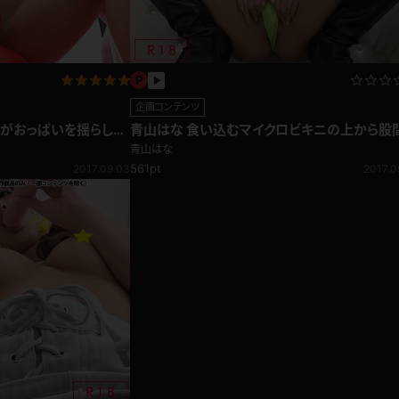
企画コンテンツ
んがおっぱいを揺らしな
青山はな 食い込むマイクロビキニの上から股
揉みっ！乳・尻もみ編
青山はな
561pt
2017.09.03
2017.0