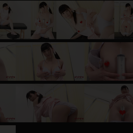
レインコート
カーディガン
バスローブ
キャミソール
透け
ハイレグ
アイドル風
バニーガール
サバゲー
コスプレ
ビスチェ
SM衣装