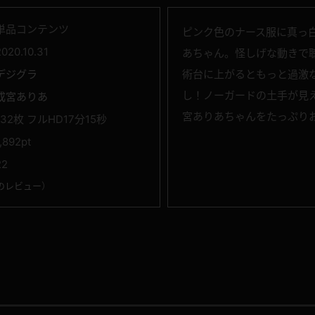
単品コンテンツ
ピンク色のナース服に真っ
2020.10.31
あちゃん。怪しげな動きで
デジグラ
術台に上がるともっと過激
し！ノーガードの土手が見
成宮ありあ
宮ありあちゃんをたっぷり
132枚 フルHD17分15秒
1,892pt
22
のレビュー
）