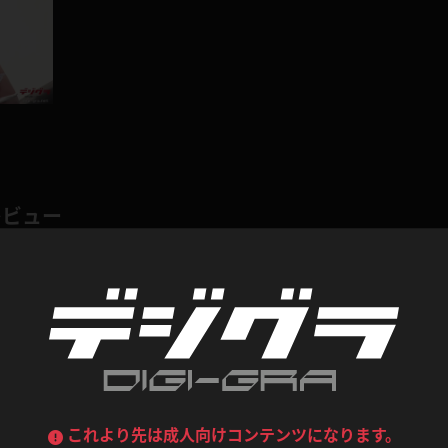
喪服
ボディコン
デニムスカート
ワンピース
ルーズソックス
ニーハイソックス
ジーンズ
エプロン
ハイソックス
パンスト
黒
オレンジ
バーテンダー
アルバイト
ベージュパンスト
網タイツ
マフラー
グローブ
レビュー
紺
紫
ン
レースクイーン
ミニスカポリス
ガーターストッキング
サスペンダーストッキング
ストレッチポール
ボール
黄色
青
ーツ
女教師
CA
O
0
総評価数：
0
レビュー投稿
うわばき
ストラップシューズ
リコーダー
マジックハンド
ピンク
いちご
T
ドレス
巫女
着物
ブーツ
サンダル
水鉄砲
三輪車
バックレース
全身パンツ
ガーリー
ふりふり衣装
ハイヒール
裸足
鉄棒
足漕ぎマシーン
コンテンツ
これより先は成人向けコンテンツになります。