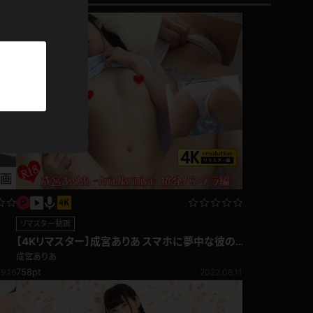
パーカー
部屋着
競泳水着
ジャージ
テニス
リマスター動画
【4Kリマスター】成宮ありあ スマホに夢中な彼の
気を引きたくて…ベッドの上で誘惑しまくる！挑発
成宮ありあ
パンチラ編
758pt
9.16
2022.06.11