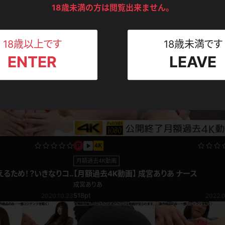
ンツ
下着
セーター
18歳未満の方は閲覧出来ません。
ス
Tシャツ
スリップ
ト
18歳以上です
18歳未満です
ENTER
LEAVE
ねえさん
マイクロビキニ
ビキニ
ベルト
スポーツウェア
ゴルフ
ー
レオタード
陸上
体操服
月額過去4K動画
えるため！？いきなりコ
【月額過去4K動画】 成宮ありあ ナース
ーセージ舐め
成宮ありあ
ーン
518pt
2020.10.23
2022.0