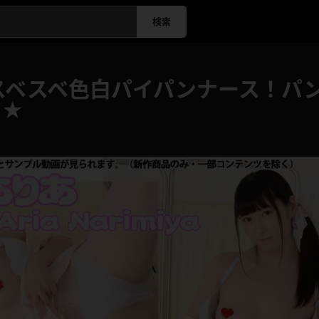
検索
スベスベ色白パイパンナース！パ
し★