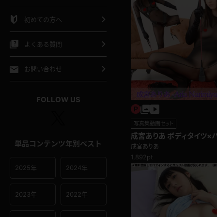
シャツ
スリップ
部屋着
初めての方へ
イクロビキニ
ビキニ
競泳水着
よくある質問
ポーツウェア
ゴルフ
ジャージ
お問い合わせ
オタード
陸上
テニス
FOLLOW US
操服
写真集動画セット
成宮ありあ ボディタイツ×
単品コンテンツ年別ベスト
ールなパイパン女王様☆
成宮ありあ
1,892pt
2025年
2024年
2023年
2022年