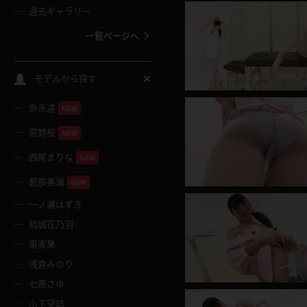
過去ギャラリー
一覧ページへ
スクールコス
モデルから探す
命永遠
NEW
バスタオル
宮野桜
NEW
全裸
西尾まりな
NEW
碧那美海
NEW
レースリミテーション
一ノ瀬はずき
結城花乃羽
クリスマス
東実果
浅倉みのり
ボディタイツ
七原さゆ
山下望結