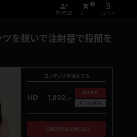
0
新規登録
カート
ログイン
ンツを脱いで注射器で股間を
コンテンツを購入する
購入する
HD
1,892
pt
カート
に入れる
月額見放題を申し込む