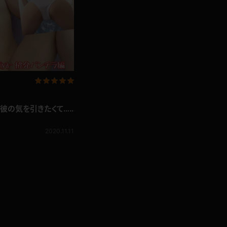
な彼の気を引きたくて…
！挑発パンチラ編
2020.11.11