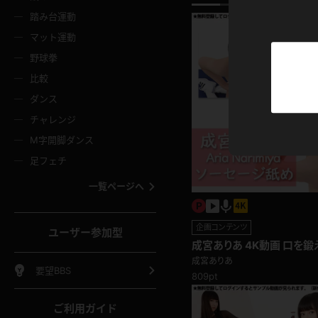
ニムスカート
ワンピース
ホットパ
メイド
ーズソックス
ニーハイソックス
短ソック
踏み台運動
マット運動
ーンズ
エプロン
普段着
彼シャツ
イソックス
パンスト
白パンス
野球拳
オレンジ
茶色
比較
ーテンダー
アルバイト
お天気お
水着
ージュパンスト
網タイツ
ガーター
ダンス
フラー
グローブ
ニプレス
紫
赤
チャレンジ
ースクイーン
ミニスカポリス
ナース
スクミズ
ーターストッキング
サスペンダーストッキング
スニーカ
M字開脚ダンス
トレッチポール
ボール
縄跳び
色
青
緑
足フェチ
教師
CA
OL
スパッツ
わばき
ストラップシューズ
パンプス
コーダー
マジックハンド
オイル
一覧ページへ
ンク
いちご
Tバック
女
着物
浴衣
チアリーダー
ーツ
サンダル
足袋
鉄砲
三輪車
鏡
企画コンテンツ
ユーザー参加型
ックレース
全身パンツ
アンスコ
成宮ありあ 4K動画 口を鍛
ーリー
ふりふり衣装
アンミラ
イヒール
裸足
ーチにアレを出されて…ソ
成宮ありあ
棒
足漕ぎマシーン
開脚マシ
要望BBS
809pt
着
セーター
パーカー
ご利用ガイド