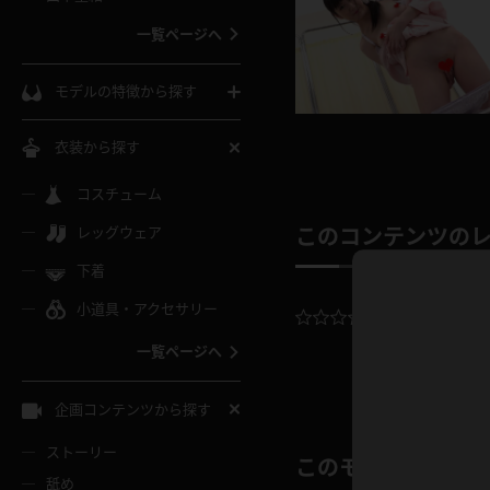
ウェディングドレス
一覧ページへ
インコート
カーディガン
コート
私服
ソックス
モデルの特徴から探す
スローブ
キャミソール
ズボン
地雷風コーデ
熟女
中間ソックス
衣装から探す
ギャル
白
け
ハイレグ
ミニスカ
主婦
コスチューム
黒パンスト
巨乳
メガネ
パイパン
レッグウェア
このコンテンツの
ベージュ
イドル風
バニーガール
ハロウィ
エステ
ガーターリング
軟体
下着
バランスボール
スレンダー
グレー
小道具・アクセサリー
バゲー
コスプレ
ボディス
女医
平均評価：
0.
ローファー
ムチムチ
フラフープ
一覧ページへ
ミニマム
水色
スチェ
SM衣装
チャイナ
袴
レースアップパンプス
長身
自転車
企画コンテンツから探す
色白
紐
服
ボディコン
ドレス
和服
下駄
ストーリー
一覧ページへ
棒
このモデルの別の
舐め