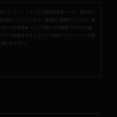
白なパンスト！くりくりお目目の黒髪ナース、成宮あり
聴診器をスリスリしたり、身長計に股間をスリスリ。施
なポーズの連発★パンツを脱いで注射器でギリギリ隠
えそうで危険すぎる♪スベスベ色白パイパンナースな成
お楽しみ下さい。