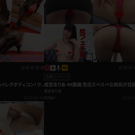
企画コンテンツ
ハイレグボディコン！ク
成宮ありあ 4K動画 色白スベスベな桃尻が目
っぱいに迫りくる！尻フェチ編
成宮ありあ
809pt
2020.09.30
2020.1