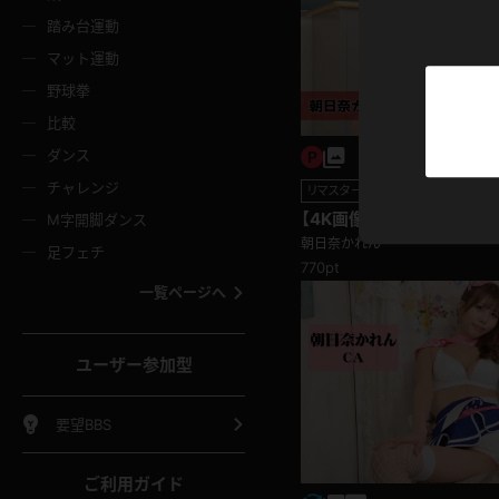
ニムスカート
ワンピース
ホットパ
メイド
ーズソックス
ニーハイソックス
短ソック
踏み台運動
マット運動
ーンズ
エプロン
普段着
彼シャツ
イソックス
パンスト
白パンス
野球拳
オレンジ
茶色
比較
ーテンダー
アルバイト
お天気お
水着
ージュパンスト
網タイツ
ガーター
ダンス
フラー
グローブ
ニプレス
紫
赤
チャレンジ
リマスター写真
ースクイーン
ミニスカポリス
ナース
スクミズ
ーターストッキング
サスペンダーストッキング
スニーカ
【4K画像集】朝日奈かれん
M字開脚ダンス
トレッチポール
ボール
縄跳び
朝日奈かれん
色
青
緑
足フェチ
教師
CA
OL
スパッツ
770pt
わばき
ストラップシューズ
パンプス
コーダー
マジックハンド
オイル
一覧ページへ
ンク
いちご
Tバック
女
着物
浴衣
チアリーダー
ーツ
サンダル
足袋
鉄砲
三輪車
鏡
ユーザー参加型
ックレース
全身パンツ
アンスコ
ーリー
ふりふり衣装
アンミラ
イヒール
裸足
棒
足漕ぎマシーン
開脚マシ
要望BBS
着
セーター
パーカー
ご利用ガイド