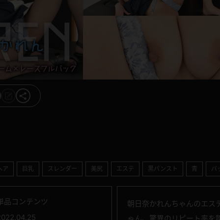
ヘア
巨乳
スレンダー
美尻
エステ
黒パンスト
青
バ
単品コンテンツ
朝日奈かれんちゃんのエス
2022.04.25
ゃん、驚異のリピート率を