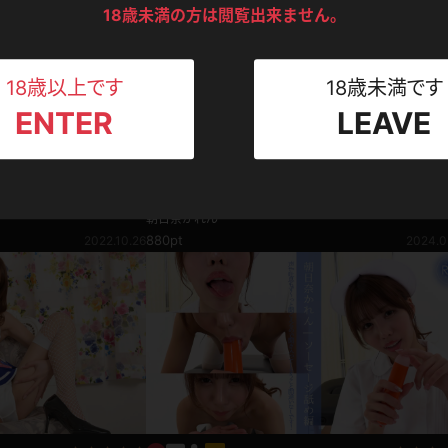
ンツ
下着
セーター
18歳未満の方は閲覧出来ません。
ス
Tシャツ
スリップ
ト
18歳以上です
18歳未満です
ENTER
LEAVE
ねえさん
マイクロビキニ
ビキニ
ベルト
リマスター写真
スポーツウェア
ゴルフ
ー
 女教師
【4K画像集】朝日奈かれん ドレス(月額見放題)
朝日奈かれん
レオタード
陸上
880pt
2022.10.26
2024.0
体操服
ーン