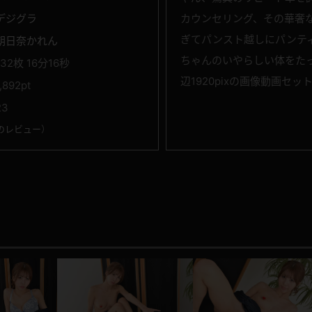
デジグラ
カウンセリング、その華奢
ぎてパンスト越しにパンテ
朝日奈かれん
ちゃんのいやらしい体をた
132枚 16分16秒
辺1920pixの画像動画セ
1,892pt
23
のレビュー
）