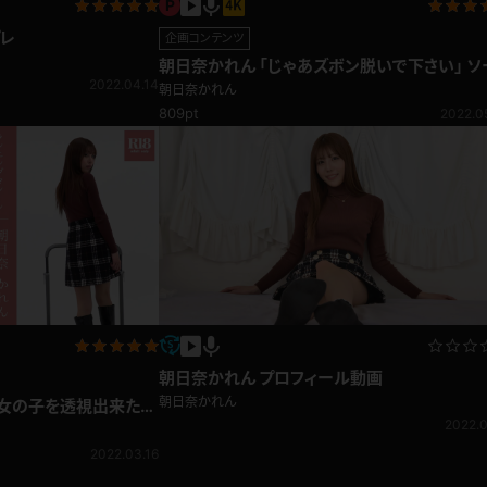
プレ
企画コンテンツ
朝日奈かれん 「じゃあズボン脱いで下さい」 ソ
2022.04.14
セージ舐め編
朝日奈かれん
809pt
2022.0
朝日奈かれん プロフィール動画
朝日奈かれん
く女の子を透視出来たら
2022.0
2022.03.16