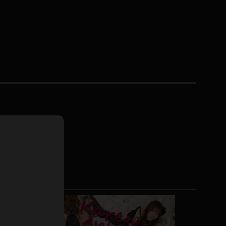
ドレス
ホットパンツ
短ソックス
普段着
白パンスト
茶色
お天気おねえさん
ガーターベルト
ニプレス
赤
ナース
スニーカー
縄跳び
緑
L
パンプス
オイル
バック
浴衣
足袋
鏡
アンスコ
アンミラ
開脚マシーン