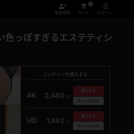
0
新規登録
カート
ログイン
ない色っぽすぎるエステティシ
コンテンツを購入する
購入する
4K
2,480
pt
カート
に入れる
購入する
HD
1,892
pt
カート
に入れる