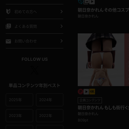
シャツ
スリップ
部屋着
朝日奈かれん その他コス
初めての方へ
朝日奈かれん
イクロビキニ
ビキニ
競泳水着
よくある質問
ポーツウェア
ゴルフ
ジャージ
お問い合わせ
オタード
陸上
テニス
FOLLOW US
操服
単品コンテンツ年別ベスト
2025年
2024年
企画コンテンツ
朝日奈かれん もしも街行
ランニングマシーン編
朝日奈かれん
2023年
2022年
809pt