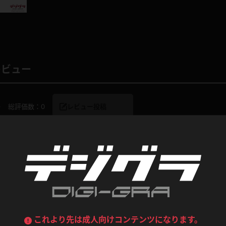
喪服
ボディコン
デニムスカート
ワンピース
ルーズソックス
ニーハイソックス
ジーンズ
エプロン
ハイソックス
パンスト
レビュー
黒
オレンジ
バーテンダー
アルバイト
ベージュパンスト
網タイツ
マフラー
グローブ
0
総評価数：
0
レビュー投稿
紺
紫
ン
レースクイーン
ミニスカポリス
ガーターストッキング
サスペンダーストッキング
ストレッチポール
ボール
黄色
青
ーツ
女教師
CA
O
うわばき
ストラップシューズ
リコーダー
マジックハンド
ピンク
いちご
T
ドレス
巫女
着物
コンテンツ
ブーツ
サンダル
水鉄砲
三輪車
バックレース
全身パンツ
ガーリー
ふりふり衣装
ハイヒール
裸足
鉄棒
足漕ぎマシーン
これより先は成人向けコンテンツになります。