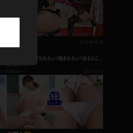
パーカー
部屋着
競泳水着
写真集動画セット
ジャージ
朝日奈かれん 打たれたい！踏まれたい！出るとこ出
てるイイ女！ビスチェ
朝日奈かれん
テニス
1,892pt ～
5.26
2022.02.18