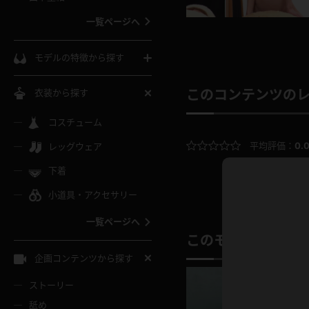
ウェディングドレス
一覧ページへ
インコート
カーディガン
コート
私服
ソックス
モデルの特徴から探す
スローブ
キャミソール
ズボン
地雷風コーデ
熟女
中間ソックス
衣装から探す
このコンテンツの
ギャル
白
け
ハイレグ
ミニスカ
主婦
コスチューム
黒パンスト
巨乳
メガネ
パイパン
平均評価：
0.
レッグウェア
ベージュ
イドル風
バニーガール
ハロウィ
エステ
ガーターリング
軟体
下着
バランスボール
スレンダー
グレー
小道具・アクセサリー
バゲー
コスプレ
ボディス
女医
ローファー
ムチムチ
フラフープ
一覧ページへ
ミニマム
水色
スチェ
SM衣装
チャイナ
袴
このモデルの別の
レースアップパンプス
長身
自転車
企画コンテンツから探す
色白
紐
服
ボディコン
ドレス
和服
下駄
ストーリー
一覧ページへ
棒
舐め