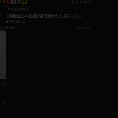
月額過去4K動画
ー
【月額過去4K動画】朝日奈かれん 紐スリスリ
朝日奈かれん
518pt
5.03
2023.12.27
2.18