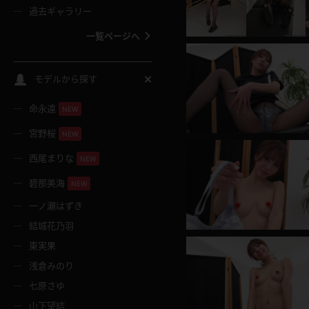
過去ギャラリー
一覧ページへ
スクールコス
モデルから探す
命永遠
NEW
バスタオル
宮野桜
NEW
全裸
西尾まりな
NEW
碧那美海
NEW
レースリミテーション
一ノ瀬はずき
結城花乃羽
クリスマス
東実果
浅倉みのり
ボディタイツ
七原さゆ
山下望結