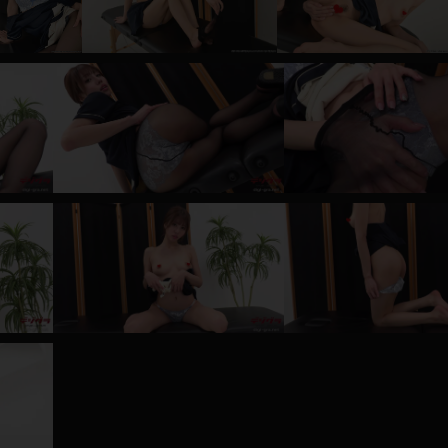
レインコート
カーディガン
バスローブ
キャミソール
透け
ハイレグ
アイドル風
バニーガール
サバゲー
コスプレ
ビスチェ
SM衣装