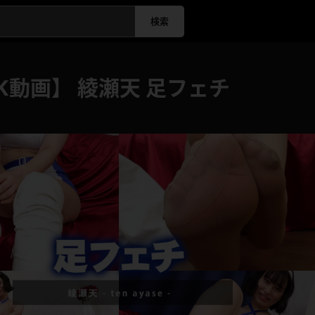
検索
K動画】 綾瀬天 足フェチ