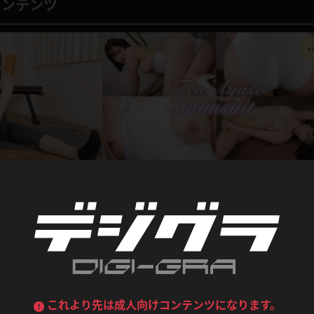
喪服
ボディコン
コンテンツ
デニムスカート
ワンピース
ルーズソックス
ニーハイソックス
ジーンズ
エプロン
ハイソックス
パンスト
黒
オレンジ
バーテンダー
アルバイト
ベージュパンスト
網タイツ
マフラー
グローブ
紺
紫
ン
レースクイーン
ミニスカポリス
ガーターストッキング
サスペンダーストッキング
ストレッチポール
ボール
黄色
青
写真集動画セット
ーツ
女教師
CA
O
うわばき
ストラップシューズ
綾瀬天 透けて、はみ出て、フルヌード！競泳水着
リコーダー
マジックハンド
2024.05.30
綾瀬天
ピンク
いちご
T
ドレス
巫女
着物
1,892pt ～
2024.0
ブーツ
サンダル
水鉄砲
三輪車
バックレース
全身パンツ
ガーリー
ふりふり衣装
ハイヒール
裸足
鉄棒
足漕ぎマシーン
綾瀬天 チャイナ
これより先は成人向けコンテンツになります。