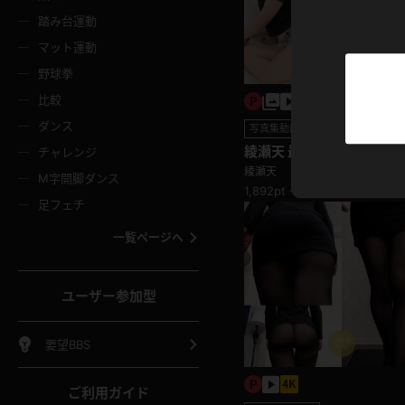
ニムスカート
ワンピース
ホットパ
メイド
ーズソックス
ニーハイソックス
短ソック
踏み台運動
マット運動
ーンズ
エプロン
普段着
彼シャツ
イソックス
パンスト
白パンス
野球拳
オレンジ
茶色
比較
ーテンダー
アルバイト
お天気お
水着
ージュパンスト
網タイツ
ガーター
ダンス
フラー
グローブ
ニプレス
写真集動画セット
紫
赤
綾瀬天 最後は完全ヌードは
チャレンジ
ースクイーン
ミニスカポリス
ナース
スクミズ
ーターストッキング
サスペンダーストッキング
つやボディをご覧あれ！ホ
スニーカ
綾瀬天
M字開脚ダンス
トレッチポール
ボール
縄跳び
1,892pt ～
色
青
緑
足フェチ
教師
CA
OL
スパッツ
わばき
ストラップシューズ
パンプス
コーダー
マジックハンド
オイル
一覧ページへ
ンク
いちご
Tバック
女
着物
浴衣
チアリーダー
ーツ
サンダル
足袋
鉄砲
三輪車
鏡
ユーザー参加型
ックレース
全身パンツ
アンスコ
ーリー
ふりふり衣装
アンミラ
イヒール
裸足
棒
足漕ぎマシーン
開脚マシ
要望BBS
着
セーター
パーカー
ご利用ガイド