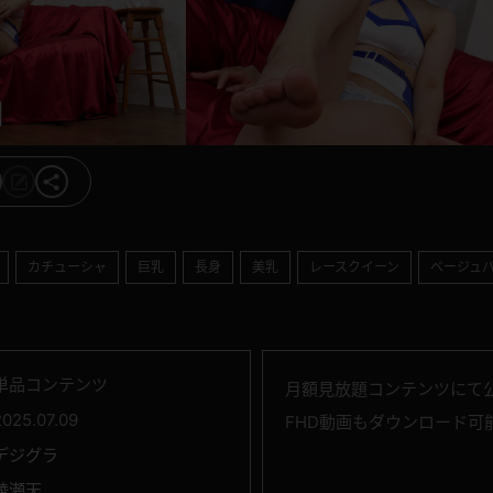
カチューシャ
巨乳
長身
美乳
レースクイーン
ベージュ
単品コンテンツ
月額見放題コンテンツにて
2025.07.09
FHD動画もダウンロード可
デジグラ
綾瀬天