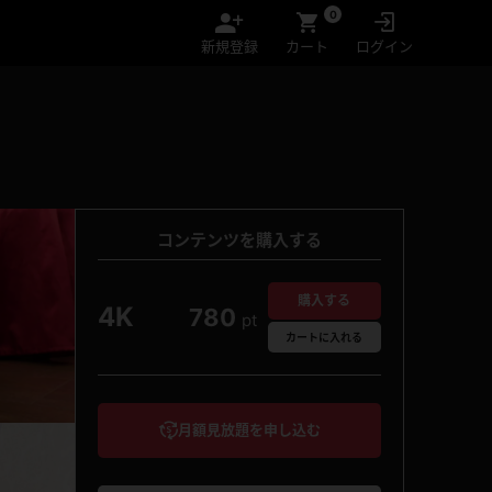
0
新規登録
カート
ログイン
コンテンツを購入する
購入する
4K
780
pt
カート
に入れる
月額見放題を申し込む