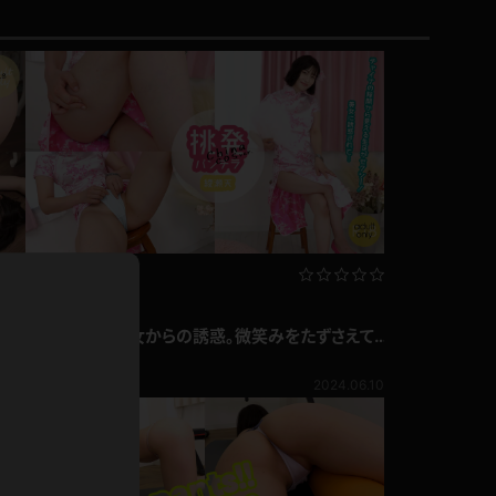
ドレス
ホットパンツ
短ソックス
普段着
白パンスト
茶色
お天気おねえさん
ガーターベルト
ニプレス
赤
ナース
スニーカー
縄跳び
緑
企画コンテンツ
L
パンプス
綾瀬天 美脚美女からの誘惑。微笑みをたずさえて
オイル
挑発パンチラ
綾瀬天
バック
浴衣
809pt
7.14
2024.06.10
足袋
鏡
アンスコ
アンミラ
開脚マシーン