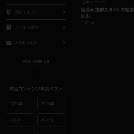
企画コンテンツ
シャツ
スリップ
部屋着
綾瀬天 抜群スタイルで颯爽
初めての方へ
ダント♪ ウォーキング
綾瀬天
イクロビキニ
ビキニ
競泳水着
1,002pt
よくある質問
ポーツウェア
ゴルフ
ジャージ
お問い合わせ
オタード
陸上
テニス
FOLLOW US
操服
単品コンテンツ年別ベスト
2025年
2024年
2023年
2022年