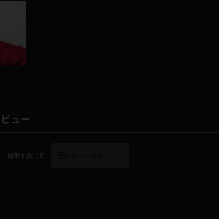
レインコート
カーディガン
バスローブ
キャミソール
透け
ハイレグ
レビュー
アイドル風
バニーガール
0
総評価数：
0
レビュー投稿
サバゲー
コスプレ
ビスチェ
SM衣装