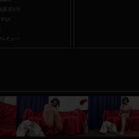
動画 約5分
780pt
6
のレビュー
）