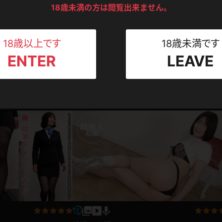
綾瀬天
ンツ
下着
セーター
18歳未満の方は閲覧出来ません。
ス
2024.0
Tシャツ
スリップ
ト
18歳以上です
18歳未満です
ENTER
LEAVE
ねえさん
マイクロビキニ
ビキニ
ベルト
レア！？美しい肌とハリ
スポーツウェア
ゴルフ
ットパンツ
ー
2024.05.24
レオタード
陸上
体操服
ーン