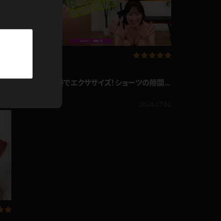
パーカー
5.24
部屋着
競泳水着
企画コンテンツ
綾瀬天 パンツ姿でエクササイズ！ショーツの隙間
ジャージ
に現れたサンクチュアリ
綾瀬天
862pt
2024.07.02
テニス