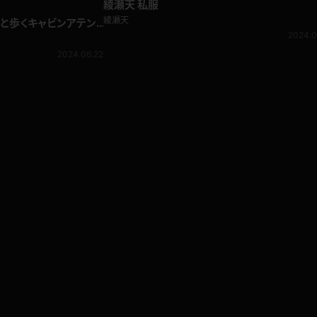
綾瀬天 私服
綾瀬天
と歩くキャビンアテン
2024.0
2024.06.22