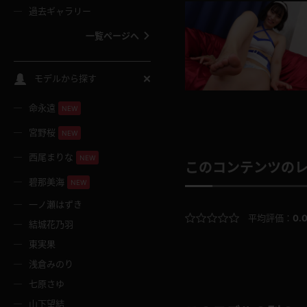
過去ギャラリー
一覧ページへ
スクールコス
モデルから探す
命永遠
NEW
バスタオル
宮野桜
NEW
全裸
西尾まりな
NEW
このコンテンツの
碧那美海
NEW
レースリミテーション
一ノ瀬はずき
平均評価：
0.
結城花乃羽
クリスマス
東実果
浅倉みのり
ボディタイツ
七原さゆ
山下望結