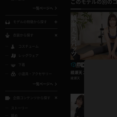
ウェディングドレス
このモデルの別の
一覧ページへ
インコート
カーディガン
コート
私服
ソックス
モデルの特徴から探す
スローブ
キャミソール
ズボン
地雷風コーデ
熟女
中間ソックス
衣装から探す
ギャル
白
け
ハイレグ
ミニスカ
主婦
コスチューム
黒パンスト
巨乳
メガネ
パイパン
レッグウェア
ベージュ
イドル風
バニーガール
ハロウィ
エステ
ガーターリング
軟体
下着
バランスボール
スレンダー
グレー
綾瀬天 スポーツ
小道具・アクセサリー
バゲー
コスプレ
ボディス
女医
ローファー
ムチムチ
綾瀬天
フラフープ
一覧ページへ
ミニマム
水色
スチェ
SM衣装
チャイナ
袴
レースアップパンプス
長身
自転車
企画コンテンツから探す
色白
紐
服
ボディコン
ドレス
和服
下駄
ストーリー
一覧ページへ
棒
舐め