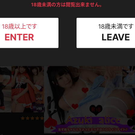
ンツ
下着
セーター
18歳未満の方は閲覧出来ません。
ス
Tシャツ
スリップ
ト
18歳以上です
18歳未満です
写真集動画セット
ENTER
LEAVE
ねえさん
マイクロビキニ
ビキニ
ベルト
いになっちゃう！ソーセ
あず希 ミニマムパイパン美女のスケスケワン
ス×マイクロビキニ
あず希
1,241pt
2017.12.09
2018.0
スポーツウェア
ゴルフ
ー
レオタード
陸上
体操服
ーン
ン