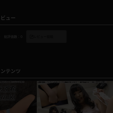
レビュー
レインコート
カーディガン
0
総評価数：
0
レビュー投稿
バスローブ
キャミソール
透け
ハイレグ
アイドル風
バニーガール
コンテンツ
サバゲー
コスプレ
ビスチェ
SM衣装