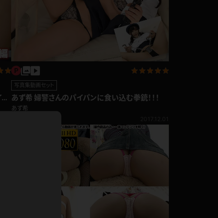
ドレス
ホットパンツ
短ソックス
普段着
白パンスト
茶色
お天気おねえさん
写真集動画セット
ガーターベルト
ニプレス
イパ
あず希 婦警さんのパイパンに食い込む拳銃！！！
赤
あず希
ナース
スニーカー
1,241pt
2.20
2017.12.01
縄跳び
緑
L
パンプス
オイル
バック
浴衣
足袋
鏡
アンスコ
アンミラ
開脚マシーン