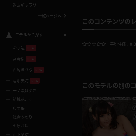
過去ギャラリー
一覧ページへ
このコンテンツの
スクールコス
モデルから探す
平均評価：
0.
命永遠
NEW
バスタオル
宮野桜
NEW
全裸
西尾まりな
NEW
碧那美海
NEW
レースリミテーション
このモデルの別の
一ノ瀬はずき
結城花乃羽
クリスマス
東実果
浅倉みのり
ボディタイツ
七原さゆ
山下望結