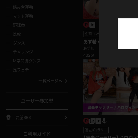
ニムスカート
ワンピース
ホットパ
メイド
ーズソックス
ニーハイソックス
短ソック
踏み台運動
マット運動
ーンズ
エプロン
普段着
彼シャツ
イソックス
パンスト
白パンス
野球拳
オレンジ
茶色
比較
企画コンテンツ
ーテンダー
アルバイト
お天気お
水着
ージュパンスト
網タイツ
ガーター
あず希 小さなお口がいっぱ
ダンス
フラー
グローブ
ニプレス
ージ舐め
あず希
紫
赤
チャレンジ
432pt
ースクイーン
ミニスカポリス
ナース
スクミズ
ーターストッキング
サスペンダーストッキング
スニーカ
M字開脚ダンス
トレッチポール
ボール
縄跳び
色
青
緑
足フェチ
教師
CA
OL
スパッツ
わばき
ストラップシューズ
パンプス
コーダー
マジックハンド
オイル
一覧ページへ
ンク
いちご
Tバック
女
着物
浴衣
チアリーダー
ーツ
サンダル
足袋
鉄砲
三輪車
鏡
ユーザー参加型
ックレース
全身パンツ
アンスコ
ーリー
ふりふり衣装
アンミラ
イヒール
裸足
棒
足漕ぎマシーン
開脚マシ
要望BBS
着
セーター
パーカー
過去ギャラリー
ご利用ガイド
【過去ギャラリー】 ハロウィ