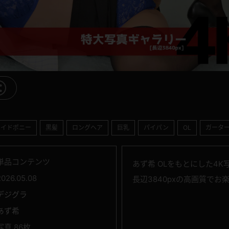
サイドポニー
黒髪
ロングヘア
巨乳
パイパン
OL
ガータ
単品コンテンツ
あず希 OLをもとにした4K
2026.05.08
長辺3840pxの高画質でお
デジグラ
あず希
写真 86枚