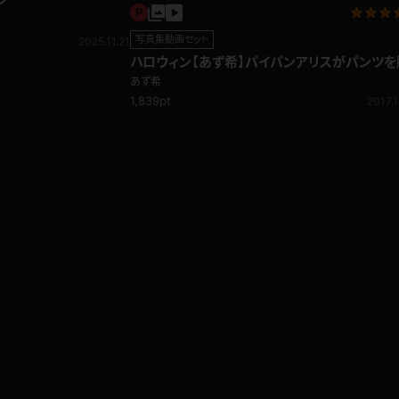
写真集動画セット
2025.11.21
ハロウィン【あず希】パイパンアリスがパンツを
いだら♪
あず希
1,839pt
2017.1