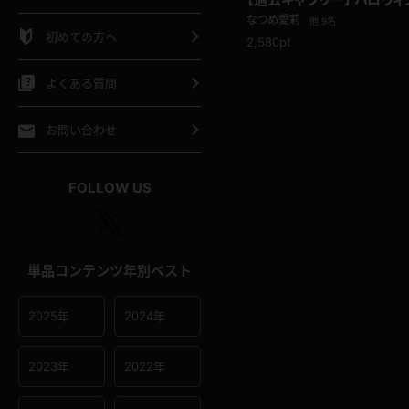
シャツ
スリップ
部屋着
なつめ愛莉
他 9名
初めての方へ
2,580pt
イクロビキニ
ビキニ
競泳水着
よくある質問
ポーツウェア
ゴルフ
ジャージ
お問い合わせ
オタード
陸上
テニス
FOLLOW US
操服
単品コンテンツ年別ベスト
2025年
2024年
2023年
2022年