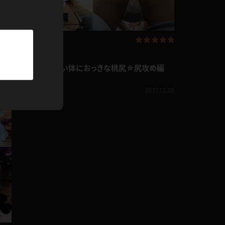
パーカー
部屋着
企画コンテンツ
競泳水着
ピー
あず希 ちっちゃい体におっきな桃尻☆尻攻め編
あず希
709pt
1.06
2017.12.29
ジャージ
テニス