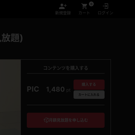
0
新規登録
カート
ログイン
放題)
コンテンツを購入する
購入する
PIC
1,480
pt
カート
に入れる
月額見放題を申し込む