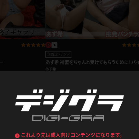
喪服
ボディコン
デニムスカート
ワンピース
ルーズソックス
ニーハイソックス
ジーンズ
エプロン
ハイソックス
パンスト
黒
オレンジ
バーテンダー
アルバイト
企画コンテンツ
ベージュパンスト
網タイツ
マフラー
グローブ
あず希 補習をちゃんと受けてもらうために！パ
ー
紺
紫
ン先生の挑発パンチラ編
あず希
ン
レースクイーン
ミニスカポリス
ガーターストッキング
サスペンダーストッキング
539pt
2017.1
2021.06.02
ストレッチポール
ボール
黄色
青
ーツ
女教師
CA
O
うわばき
ストラップシューズ
リコーダー
マジックハンド
ピンク
いちご
T
ドレス
巫女
着物
ブーツ
サンダル
水鉄砲
三輪車
バックレース
全身パンツ
ガーリー
ふりふり衣装
ハイヒール
裸足
鉄棒
足漕ぎマシーン
これより先は成人向けコンテンツになります。