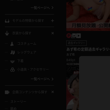
ウェディングドレス
一覧ページへ
インコート
カーディガン
コート
私服
ソックス
モデルの特徴から探す
スローブ
キャミソール
ズボン
地雷風コーデ
熟女
中間ソックス
衣装から探す
ギャル
白
け
ハイレグ
ミニスカ
主婦
過去ギャラリー
コスチューム
黒パンスト
巨乳
メガネ
あず希の定額過去ギャラリ
パイパン
レッグウェア
ベージュ
あず希
イドル風
バニーガール
ハロウィ
エステ
ガーターリング
軟体
849pt
下着
バランスボール
スレンダー
グレー
小道具・アクセサリー
バゲー
コスプレ
ボディス
女医
ローファー
ムチムチ
フラフープ
一覧ページへ
ミニマム
水色
スチェ
SM衣装
チャイナ
袴
レースアップパンプス
長身
自転車
企画コンテンツから探す
色白
紐
服
ボディコン
ドレス
和服
下駄
ストーリー
一覧ページへ
棒
舐め