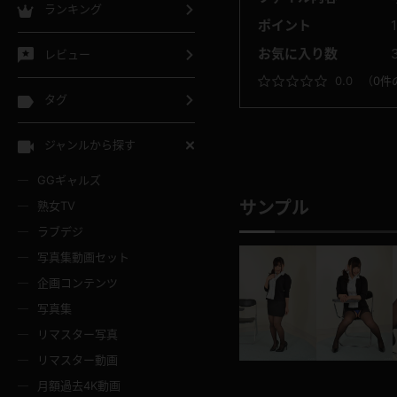
ランキング
ポイント
お気に入り数
レビュー
0.0
（
0件
タグ
ジャンルから探す
GGギャルズ
サンプル
熟女TV
ラブデジ
写真集動画セット
企画コンテンツ
写真集
リマスター写真
リマスター動画
月額過去4K動画