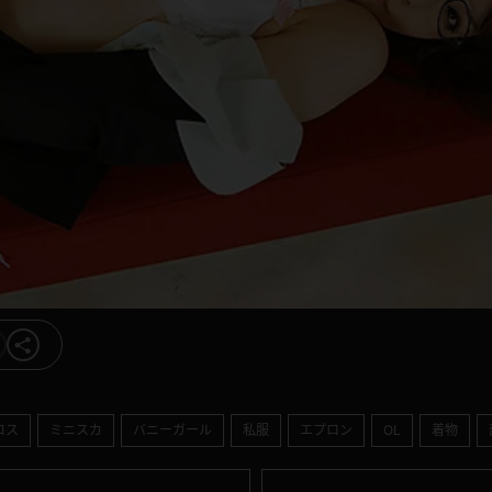
コス
ミニスカ
バニーガール
私服
エプロン
OL
着物