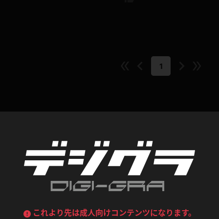
デニムスカート
ワンピース
ルーズソックス
ニーハイソックス
ジーンズ
エプロン
ハイソックス
パンスト
1
黒
オレンジ
バーテンダー
アルバイト
ベージュパンスト
網タイツ
マフラー
グローブ
紺
紫
ン
レースクイーン
ミニスカポリス
ガーターストッキング
サスペンダーストッキング
ストレッチポール
ボール
コンテンツ
黄色
青
ーツ
女教師
CA
O
うわばき
ストラップシューズ
リコーダー
マジックハンド
ピンク
いちご
T
ドレス
巫女
着物
ブーツ
サンダル
水鉄砲
三輪車
バックレース
全身パンツ
ガーリー
ふりふり衣装
ハイヒール
裸足
鉄棒
足漕ぎマシーン
これより先は成人向けコンテンツになります。