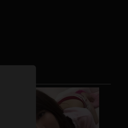
ホットパンツ
短ソックス
普段着
白パンスト
茶色
お天気おねえさん
ガーターベルト
ニプレス
赤
ナース
スニーカー
縄跳び
緑
L
パンプス
オイル
バック
浴衣
足袋
鏡
アンスコ
アンミラ
開脚マシーン