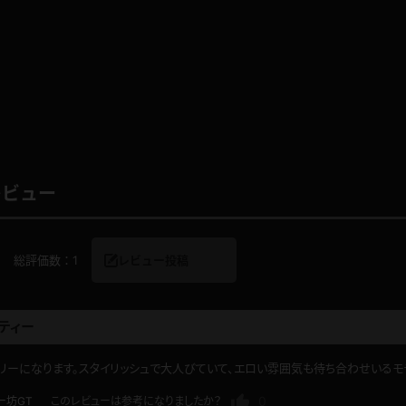
レインコート
カーディガン
バスローブ
キャミソール
レビュー
透け
ハイレグ
アイドル風
バニーガール
総評価数：
1
レビュー投稿
サバゲー
コスプレ
ティー
ビスチェ
SM衣装
ーになります。スタイリッシュで大人びていて、エロい雰囲気も待ち合わせいるモデ
0
ー坊GT
このレビューは参考になりましたか？
喪服
ボディコン