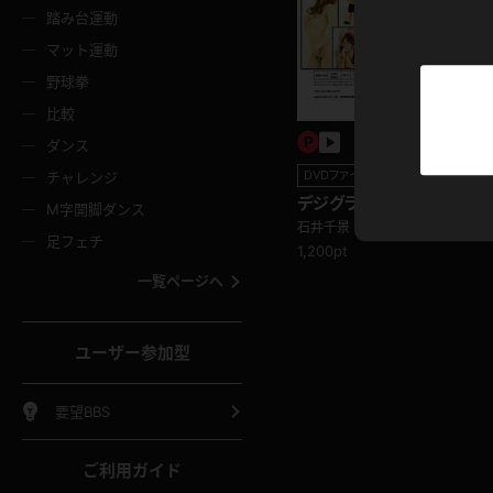
ニムスカート
ワンピース
ホットパ
メイド
ーズソックス
ニーハイソックス
短ソック
踏み台運動
マット運動
ーンズ
エプロン
普段着
彼シャツ
イソックス
パンスト
白パンス
野球拳
オレンジ
茶色
比較
ーテンダー
アルバイト
お天気お
水着
ージュパンスト
網タイツ
ガーター
ダンス
フラー
グローブ
ニプレス
紫
赤
DVDファイル販売
チャレンジ
ースクイーン
ミニスカポリス
ナース
スクミズ
ーターストッキング
サスペンダーストッキング
スニーカ
デジグラDVD013 石井
M字開脚ダンス
トレッチポール
ボール
縄跳び
石井千景
色
青
緑
足フェチ
1,200pt
教師
CA
OL
スパッツ
わばき
ストラップシューズ
パンプス
コーダー
マジックハンド
オイル
一覧ページへ
ンク
いちご
Tバック
女
着物
浴衣
チアリーダー
ーツ
サンダル
足袋
鉄砲
三輪車
鏡
ユーザー参加型
ックレース
全身パンツ
アンスコ
ーリー
ふりふり衣装
アンミラ
イヒール
裸足
棒
足漕ぎマシーン
開脚マシ
要望BBS
着
セーター
パーカー
ご利用ガイド