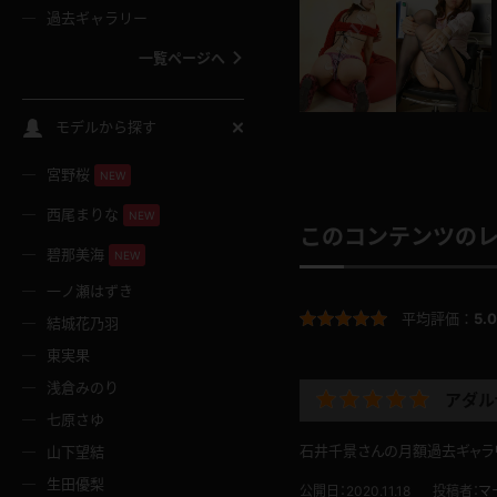
過去ギャラリー
一覧ページへ
スクールコス
モデルから探す
宮野桜
バスタオル
NEW
西尾まりな
NEW
このコンテンツの
全裸
碧那美海
NEW
一ノ瀬はずき
レースリミテーション
平均評価：
5.0
結城花乃羽
東実果
クリスマス
浅倉みのり
アダル
七原さゆ
ボディタイツ
石井千景さんの月額過去ギャラリ
山下望結
生田優梨
公開日：2020.11.18
投稿者：
マ
ウェディングドレス