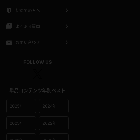
シャツ
スリップ
部屋着
初めての方へ
イクロビキニ
ビキニ
競泳水着
よくある質問
ポーツウェア
ゴルフ
ジャージ
お問い合わせ
オタード
陸上
テニス
FOLLOW US
操服
単品コンテンツ年別ベスト
2025年
2024年
2023年
2022年