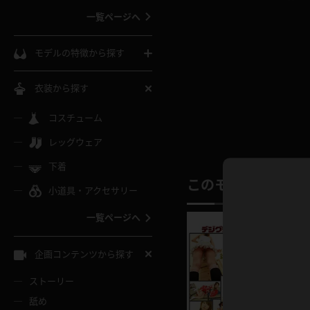
一覧ページへ
インコート
カーディガン
コート
私服
ソックス
モデルの特徴から探す
スローブ
キャミソール
ズボン
地雷風コーデ
熟女
中間ソックス
衣装から探す
ギャル
白
け
ハイレグ
ミニスカ
主婦
コスチューム
黒パンスト
巨乳
メガネ
パイパン
レッグウェア
ベージュ
イドル風
バニーガール
ハロウィ
エステ
ガーターリング
軟体
下着
バランスボール
スレンダー
このモデルの別の
グレー
小道具・アクセサリー
バゲー
コスプレ
ボディス
女医
ローファー
ムチムチ
フラフープ
一覧ページへ
ミニマム
水色
スチェ
SM衣装
チャイナ
袴
レースアップパンプス
長身
自転車
企画コンテンツから探す
色白
紐
服
ボディコン
ドレス
和服
下駄
ストーリー
一覧ページへ
棒
舐め