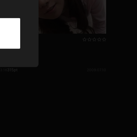
パーカー
部屋着
競泳水着
懐かしの動画
ジャージ
石井千景008
石井千景
315pt
3.16
2009.07.10
テニス