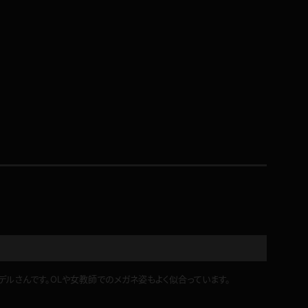
コート
ズボン
ミニスカ
ハロウィン
ボディスーツ
チャイナドレス
ルさんです。OLや女教師でのメガネ姿もよく似合っています。
ドレス