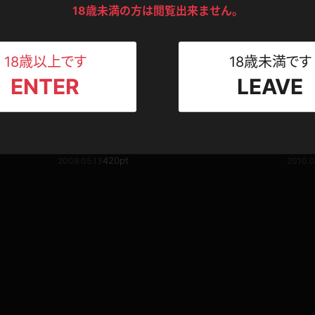
ンツ
下着
セーター
ス
18歳未満の方は閲覧出来ません。
Tシャツ
スリップ
ト
18歳以上です
18歳未満です
ENTER
LEAVE
ねえさん
マイクロビキニ
ビキニ
ベルト
懐かしの動画
スポーツウェア
ゴルフ
ー
千景
石井千景009
石井千景
420pt
2009.05.13
2010.0
レオタード
陸上
体操服
ーン