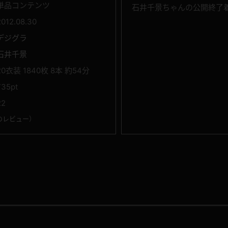
単品コンテンツ
石井千景ちゃんの公開終了
2012.08.30
デジグラ
石井千景
20衣装 1840枚 8本 約54分
735pt
22
のレビュー
）