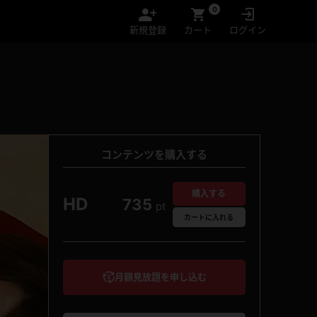
0
新規登録
カート
ログイン
コンテンツを購入する
購入する
HD
735
pt
カート
に入れる
月額見放題を申し込む