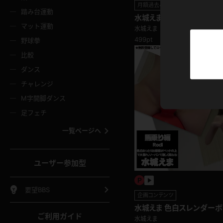
ニムスカート
ワンピース
ホットパ
メイド
月額過去4K動画
ーズソックス
ニーハイソックス
短ソック
踏み台運動
水城えま 色白美女がTバッ
マット運動
去4K動画
水城えま
ーンズ
エプロン
普段着
彼シャツ
イソックス
パンスト
白パンス
499pt
野球拳
オレンジ
茶色
比較
ーテンダー
アルバイト
お天気お
水着
ージュパンスト
網タイツ
ガーター
ダンス
フラー
グローブ
ニプレス
紫
赤
チャレンジ
ースクイーン
ミニスカポリス
ナース
スクミズ
ーターストッキング
サスペンダーストッキング
スニーカ
M字開脚ダンス
トレッチポール
ボール
縄跳び
色
青
緑
足フェチ
教師
CA
OL
スパッツ
わばき
ストラップシューズ
パンプス
コーダー
マジックハンド
オイル
一覧ページへ
ンク
いちご
Tバック
女
着物
浴衣
チアリーダー
ーツ
サンダル
足袋
鉄砲
三輪車
鏡
ユーザー参加型
ックレース
全身パンツ
アンスコ
ーリー
ふりふり衣装
アンミラ
イヒール
裸足
棒
足漕ぎマシーン
開脚マシ
要望BBS
企画コンテンツ
着
セーター
パーカー
水城えま 色白スレンダー
ご利用ガイド
る！馬乗り編
水城えま