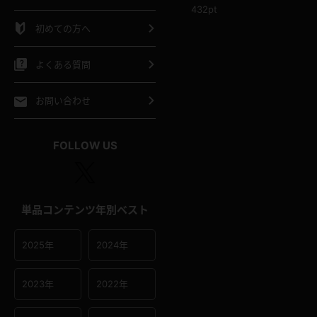
432pt
シャツ
スリップ
部屋着
初めての方へ
イクロビキニ
ビキニ
競泳水着
よくある質問
ポーツウェア
ゴルフ
ジャージ
お問い合わせ
オタード
陸上
テニス
FOLLOW US
操服
単品コンテンツ年別ベスト
2025年
2024年
2023年
2022年