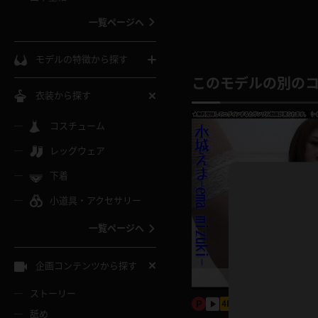
ウェディングドレス
一覧ページへ
インコート
カーディガン
コート
私服
ソックス
モデルの特徴から探す
スローブ
キャミソール
ズボン
このモデルの別の
地雷風コーデ
熟女
中間ソックス
衣装から探す
ギャル
白
け
ハイレグ
ミニスカ
主婦
コスチューム
黒パンスト
巨乳
メガネ
パイパン
レッグウェア
ベージュ
イドル風
バニーガール
ハロウィ
エステ
ガーターリング
軟体
下着
バランスボール
スレンダー
グレー
小道具・アクセサリー
バゲー
コスプレ
ボディス
女医
ローファー
ムチムチ
フラフープ
一覧ページへ
ミニマム
水色
スチェ
SM衣装
チャイナ
袴
レースアップパンプス
長身
自転車
企画コンテンツから探す
色白
紐
服
ボディコン
ドレス
和服
下駄
ストーリー
一覧ページへ
棒
舐め