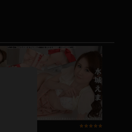
ドレス
ホットパンツ
短ソックス
普段着
白パンスト
茶色
お天気おねえさん
ガーターベルト
ニプレス
赤
ナース
スニーカー
縄跳び
緑
L
パンプス
オイル
バック
浴衣
足袋
鏡
アンスコ
アンミラ
開脚マシーン