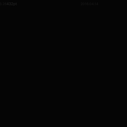
432pt
3.26
2016.04.14