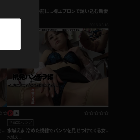
パーカー
写真集動画セット
水城えま 夕飯の前に…裸エプロンで誘い込む新妻
水城えま
部屋着
1,240pt
4.27
2016.03.18
競泳水着
ジャージ
テニス
企画コンテンツ
でく
水城えま 冷めた視線でパンツを見せつけてくる女
上司！挑発パンチラ編
水城えま