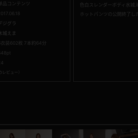
単品コンテンツ
色白スレンダーボディ水城えま
2017.06.18
ホットパンツの公開終了し
デジグラ
水城えま
6衣装602枚 7本約64分
648pt
24
のレビュー
）