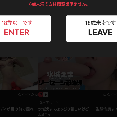
ンツ
下着
セーター
写真集動画セット
18歳未満の方は閲覧出来ません。
ス
クでM字開脚！定額過
水城えま 色白浴衣美女が乱れる布団の上…
水城えま
Tシャツ
スリップ
ト
1,240pt
2016.10.11
2016.0
18歳以上です
18歳未満です
ENTER
LEAVE
ねえさん
マイクロビキニ
ビキニ
ベルト
スポーツウェア
ゴルフ
ー
レオタード
陸上
体操服
ーン
企画コンテンツ
ボディが目の前で揺れ
水城えま ちょっぴり苦しいけど…一生懸命奥ま
わこむ！ソーセージ舐め
水城えま