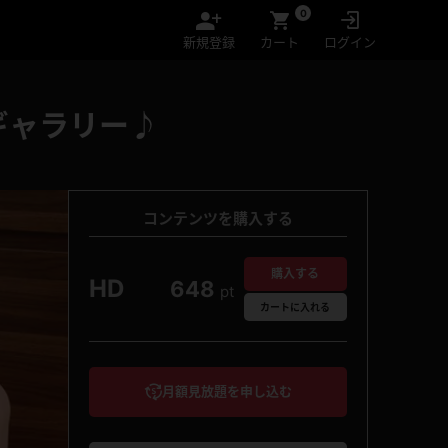
0
新規登録
カート
ログイン
ギャラリー♪
コンテンツを購入する
購入する
HD
648
pt
カート
に入れる
月額見放題を申し込む