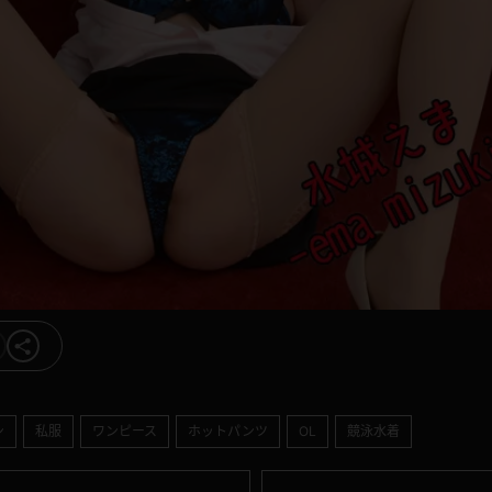
ン
私服
ワンピース
ホットパンツ
OL
競泳水着