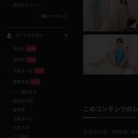
過去ギャラリー
一覧ページへ
スクールコス
モデルから探す
命永遠
NEW
バスタオル
宮野桜
NEW
全裸
西尾まりな
NEW
碧那美海
NEW
レースリミテーション
一ノ瀬はずき
結城花乃羽
クリスマス
このコンテンツの
東実果
浅倉みのり
ボディタイツ
七原さゆ
平均評価：
0.
山下望結