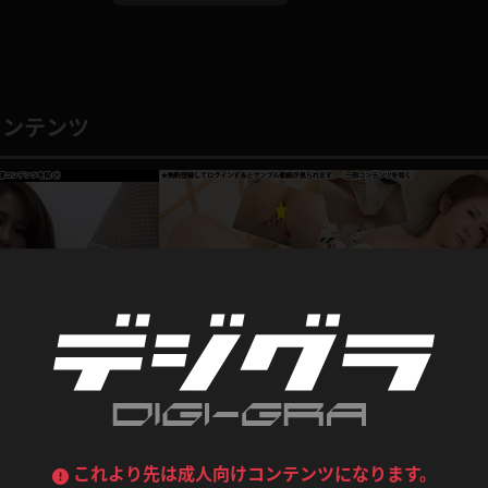
喪服
ボディコン
デニムスカート
ワンピース
ルーズソックス
ニーハイソックス
コンテンツ
ジーンズ
エプロン
ハイソックス
パンスト
黒
オレンジ
バーテンダー
アルバイト
ベージュパンスト
網タイツ
マフラー
グローブ
紺
紫
ン
レースクイーン
ミニスカポリス
ガーターストッキング
サスペンダーストッキング
ストレッチポール
ボール
黄色
青
ーツ
女教師
CA
O
うわばき
ストラップシューズ
リコーダー
マジックハンド
ピンク
いちご
T
ドレス
巫女
着物
ブーツ
サンダル
水鉄砲
三輪車
バックレース
全身パンツ
ガーリー
ふりふり衣装
ハイヒール
裸足
鉄棒
足漕ぎマシーン
これより先は成人向けコンテンツになります。