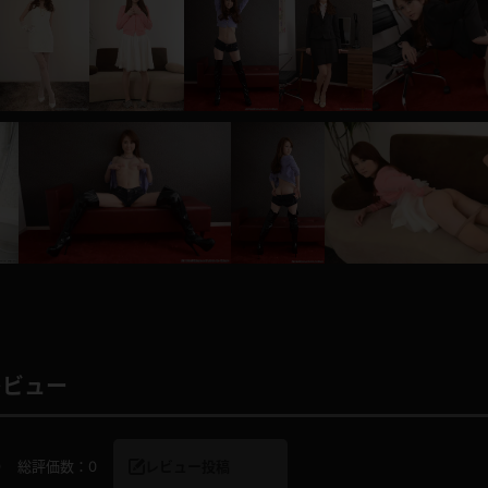
レインコート
カーディガン
バスローブ
キャミソール
透け
ハイレグ
アイドル風
バニーガール
サバゲー
コスプレ
レビュー
ビスチェ
SM衣装
0
総評価数：
0
レビュー投稿