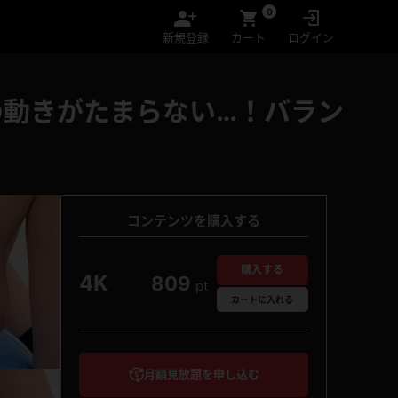
0
新規登録
カート
ログイン
動きがたまらない…！バラン
コンテンツを購入する
購入する
4K
809
pt
カート
に入れる
月額見放題を申し込む