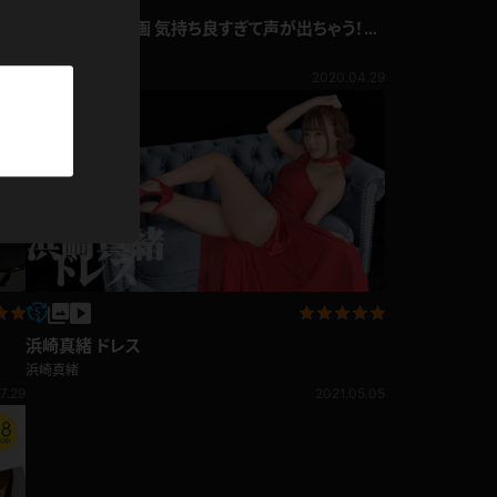
パーカー
し付
浜崎真緒 4K動画 気持ち良すぎて声が出ちゃう！乳
うア
首を紐でうっとり♪紐スリスリ編
浜崎真緒
部屋着
809pt
5.15
2020.04.29
競泳水着
ジャージ
テニス
浜崎真緒 ドレス
浜崎真緒
7.29
2021.05.05