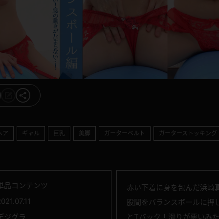
ヘア
ギャル
巨乳
美脚
ガーターベルト
ガーターストッキング
単品コンテンツ
赤い下着に身を包んだ浜崎
021.07.11
股間をバランスボールに押
デジグラ
とTバック！滑りが悪いみ