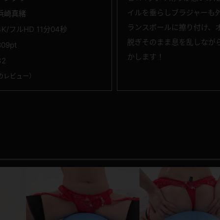
イルを垂らしブラジャーも
浜崎真緒
ランスボールに擦り付け、
4K/フルHD 11分04秒
脱ぎそのまま息を乱しなが
809pt
かします！
32
のレビュー
）