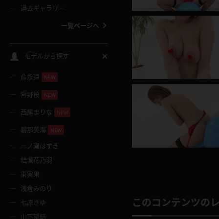
過去ギャラリー
一覧ページへ
スクールコス
モデルから探す
命永遠
NEW
バスタオル
宮野桜
NEW
全裸
西尾まりな
NEW
碧那美海
NEW
レースリミテーション
一ノ瀬はずき
結城花乃羽
クリスマス
東実果
浅倉みのり
ボディタイツ
このコンテンツの
七原さゆ
山下望結