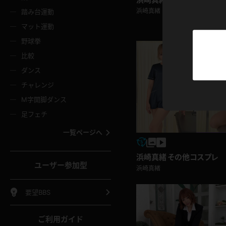
ニムスカート
ワンピース
ホットパ
メイド
ーズソックス
ニーハイソックス
短ソック
浜崎真緒
踏み台運動
マット運動
ーンズ
エプロン
普段着
彼シャツ
イソックス
パンスト
白パンス
野球拳
オレンジ
茶色
比較
ーテンダー
アルバイト
お天気お
水着
ージュパンスト
網タイツ
ガーター
ダンス
フラー
グローブ
ニプレス
紫
赤
チャレンジ
ースクイーン
ミニスカポリス
ナース
スクミズ
ーターストッキング
サスペンダーストッキング
スニーカ
M字開脚ダンス
トレッチポール
ボール
縄跳び
色
青
緑
足フェチ
教師
CA
OL
スパッツ
わばき
ストラップシューズ
パンプス
コーダー
マジックハンド
オイル
一覧ページへ
ンク
いちご
Tバック
女
着物
浴衣
チアリーダー
ーツ
サンダル
足袋
浜崎真緒 その他コスプレ
鉄砲
三輪車
鏡
ユーザー参加型
浜崎真緒
ックレース
全身パンツ
アンスコ
ーリー
ふりふり衣装
アンミラ
イヒール
裸足
棒
足漕ぎマシーン
開脚マシ
要望BBS
着
セーター
パーカー
ご利用ガイド