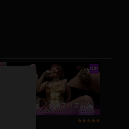
ドレス
ホットパンツ
短ソックス
普段着
白パンスト
茶色
お天気おねえさん
ガーターベルト
ニプレス
赤
ナース
スニーカー
縄跳び
緑
L
パンプス
オイル
バック
浴衣
足袋
鏡
アンスコ
アンミラ
開脚マシーン
企画コンテンツ