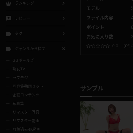
ランキング
モデル
ファイル内容
レビュー
ポイント
タグ
お気に入り数
0.0
（
0件
ジャンルから探す
GGギャルズ
熟女TV
ラブデジ
写真集動画セット
サンプル
企画コンテンツ
写真集
リマスター写真
リマスター動画
月額過去4K動画