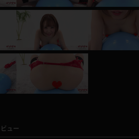
レインコート
カーディガン
バスローブ
キャミソール
透け
ハイレグ
アイドル風
バニーガール
サバゲー
コスプレ
ビスチェ
SM衣装
レビュー