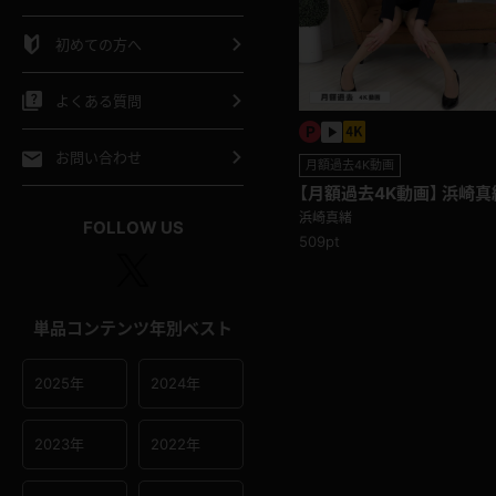
シャツ
スリップ
部屋着
初めての方へ
イクロビキニ
ビキニ
競泳水着
よくある質問
ポーツウェア
ゴルフ
ジャージ
お問い合わせ
月額過去4K動画
【月額過去4K動画】 浜崎真緒
オタード
陸上
テニス
浜崎真緒
FOLLOW US
509pt
操服
単品コンテンツ年別ベスト
2025年
2024年
2023年
2022年