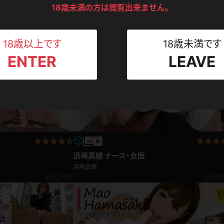
ンツ
下着
セーター
18歳未満の方は閲覧出来ません。
ス
浜崎真緒 4K動画 股間・お尻・胸をたっぷり押
2012.10.30
ける！またがられているような感覚になれちゃ
浜崎真緒
クリル板編
Tシャツ
スリップ
809pt
2021.0
ト
18歳以上です
18歳未満です
ENTER
LEAVE
ねえさん
マイクロビキニ
ビキニ
ベルト
スポーツウェア
ゴルフ
ー
レオタード
陸上
体操服
浜崎真緒 ナース・女医
浜崎真緒
2022.11.17
2017.0
ーン