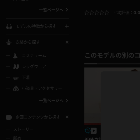
ウェディングドレス
一覧ページへ
平均評価：
0.
インコート
カーディガン
コート
私服
ソックス
モデルの特徴から探す
スローブ
キャミソール
ズボン
地雷風コーデ
熟女
中間ソックス
衣装から探す
ギャル
白
け
ハイレグ
ミニスカ
主婦
このモデルの別の
コスチューム
黒パンスト
巨乳
メガネ
パイパン
レッグウェア
ベージュ
イドル風
バニーガール
ハロウィ
エステ
ガーターリング
軟体
下着
バランスボール
スレンダー
グレー
小道具・アクセサリー
バゲー
コスプレ
ボディス
女医
ローファー
ムチムチ
フラフープ
一覧ページへ
ミニマム
水色
スチェ
SM衣装
チャイナ
袴
レースアップパンプス
長身
自転車
企画コンテンツから探す
色白
紐
服
ボディコン
ドレス
和服
下駄
ストーリー
一覧ページへ
棒
舐め
浜崎真緒 プロフィール動画