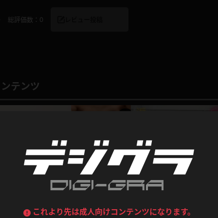
喪服
ボディコン
0
総評価数：
0
レビュー投稿
デニムスカート
ワンピース
ルーズソックス
ニーハイソックス
ジーンズ
エプロン
ハイソックス
パンスト
黒
オレンジ
バーテンダー
アルバイト
コンテンツ
ベージュパンスト
網タイツ
マフラー
グローブ
紺
紫
ン
レースクイーン
ミニスカポリス
ガーターストッキング
サスペンダーストッキング
ストレッチポール
ボール
黄色
青
ーツ
女教師
CA
O
うわばき
ストラップシューズ
リコーダー
マジックハンド
ピンク
いちご
T
ドレス
巫女
着物
ブーツ
サンダル
水鉄砲
三輪車
バックレース
全身パンツ
ガーリー
ふりふり衣装
ハイヒール
裸足
鉄棒
足漕ぎマシーン
これより先は成人向けコンテンツになります。
企画コンテンツ