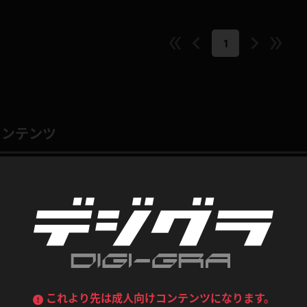
喪服
ボディコン
デニムスカート
ワンピース
1
ルーズソックス
ニーハイソックス
ジーンズ
エプロン
ハイソックス
パンスト
黒
オレンジ
バーテンダー
アルバイト
ベージュパンスト
網タイツ
コンテンツ
マフラー
グローブ
紺
紫
ン
レースクイーン
ミニスカポリス
ガーターストッキング
サスペンダーストッキング
ストレッチポール
ボール
黄色
青
ーツ
女教師
CA
O
うわばき
ストラップシューズ
リコーダー
マジックハンド
ピンク
いちご
T
ドレス
巫女
着物
ブーツ
サンダル
水鉄砲
三輪車
バックレース
全身パンツ
ガーリー
ふりふり衣装
ハイヒール
裸足
鉄棒
足漕ぎマシーン
これより先は成人向けコンテンツになります。