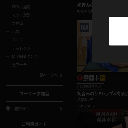
ニムスカート
ワンピース
ホットパ
メイド
ーズソックス
ニーハイソックス
短ソック
初音みのり プロフィール動
踏み台運動
初音みのり
マット運動
ーンズ
エプロン
普段着
彼シャツ
イソックス
パンスト
白パンス
野球拳
オレンジ
茶色
比較
ーテンダー
アルバイト
お天気お
水着
ージュパンスト
網タイツ
ガーター
ダンス
フラー
グローブ
ニプレス
紫
赤
チャレンジ
ースクイーン
ミニスカポリス
ナース
スクミズ
ーターストッキング
サスペンダーストッキング
スニーカ
M字開脚ダンス
トレッチポール
ボール
縄跳び
色
青
緑
足フェチ
教師
CA
OL
スパッツ
わばき
ストラップシューズ
パンプス
コーダー
マジックハンド
オイル
一覧ページへ
ンク
いちご
Tバック
女
着物
浴衣
チアリーダー
ーツ
サンダル
足袋
写真集動画セット
鉄砲
三輪車
鏡
ユーザー参加型
初音みのり Fカップ＆肉感
ックレース
全身パンツ
アンスコ
♪着物
ーリー
ふりふり衣装
アンミラ
初音みのり
イヒール
裸足
棒
足漕ぎマシーン
開脚マシ
1,892pt ～
要望BBS
着
セーター
パーカー
ご利用ガイド