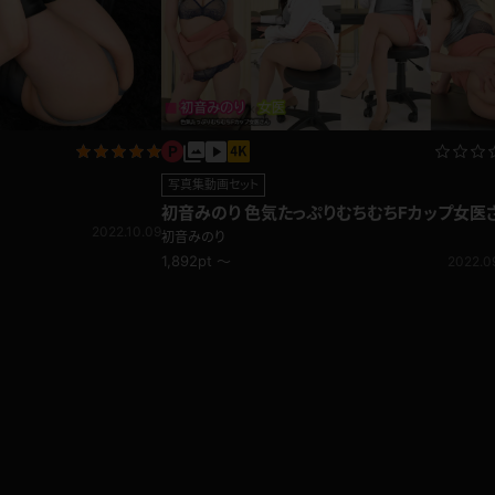
写真集動画セット
初音みのり 色気たっぷりむちむちFカップ女医
2022.10.09
初音みのり
1,892pt ～
2022.0