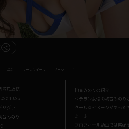
美乳
レースクイーン
ブーツ
白
月額見放題
初音みのりの紹介
2022.10.25
ベテラン女優の初音みのり
デジグラ
クールなイメージがあった
よー♪
初音みのり
プロフィール動画では笑顔
99