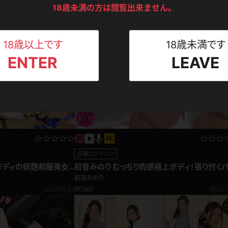
ンツ
下着
セーター
18歳未満の方は閲覧出来ません。
ス
画
初音みのり ボディコン
初音みのり
2022.10.01
2022.0
Tシャツ
スリップ
ト
18歳以上です
18歳未満です
ENTER
LEAVE
ねえさん
マイクロビキニ
ビキニ
ベルト
スポーツウェア
ゴルフ
ー
レオタード
陸上
体操服
企画コンテンツ
ボディの妖艶和服美女
初音みのり むっちり肉感極上ボディ！張り付く
ティー&おっぱい！アクリル板編
初音みのり
ーン
809pt
2022.10.25
2022.1