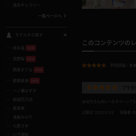
過去ギャラリー
一覧ページへ
スクールコス
モデルから探す
このコンテンツの
命永遠
NEW
バスタオル
宮野桜
NEW
平均評価：
5.0
全裸
西尾まりな
NEW
碧那美海
NEW
レースリミテーション
ブラを
一ノ瀬はずき
結城花乃羽
みのりさんのレースクイーン？コ
クリスマス
東実果
公開日：2022.12.03
投稿者：
浅倉みのり
ボディタイツ
七原さゆ
山下望結