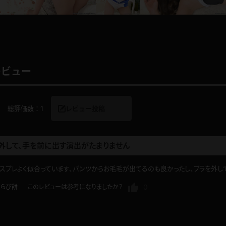
レインコート
カーディガン
レビュー
バスローブ
キャミソール
総評価数：
1
レビュー投稿
透け
ハイレグ
アイドル風
バニーガール
外して、手を前に出す演出がたまりません
スプレよく似合っています、パンツからお毛毛が出てるのも良かったし、ブラを外し
サバゲー
コスプレ
0
わらび餅
このレビューは参考になりましたか？
ビスチェ
SM衣装