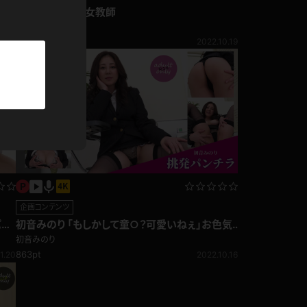
パーカー
初音みのり OL,女教師
初音みのり
9.30
2022.10.19
部屋着
競泳水着
ジャージ
テニス
企画コンテンツ
パン
初音みのり 「もしかして童○？可愛いねぇ」お色気
ムンムン女上司の挑発パンチラ編
初音みのり
863pt
1.20
2022.10.16