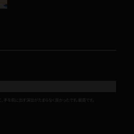
コート
ズボン
ミニスカ
ハロウィン
て、手を前に出す演出がたまらなく良かったです。最高です。
ボディスーツ
チャイナドレス