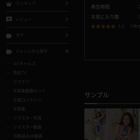
ランキング
再生時間
お気に入り数
レビュー
5.0
（
1件
タグ
ジャンルから探す
GGギャルズ
熟女TV
ラブデジ
写真集動画セット
サンプル
企画コンテンツ
写真集
リマスター写真
リマスター動画
月額過去4K動画