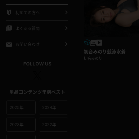
シャツ
スリップ
部屋着
初めての方へ
イクロビキニ
ビキニ
競泳水着
よくある質問
ポーツウェア
ゴルフ
ジャージ
お問い合わせ
初音みのり 競泳水着
オタード
陸上
テニス
初音みのり
FOLLOW US
操服
単品コンテンツ年別ベスト
2025年
2024年
2023年
2022年