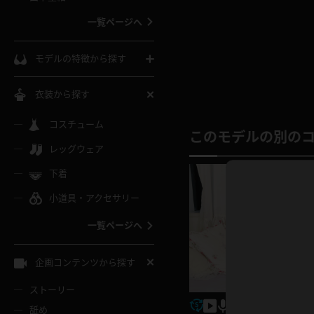
ウェディングドレス
一覧ページへ
インコート
カーディガン
コート
私服
ソックス
モデルの特徴から探す
スローブ
キャミソール
ズボン
地雷風コーデ
熟女
中間ソックス
衣装から探す
ギャル
白
け
ハイレグ
ミニスカ
主婦
コスチューム
黒パンスト
巨乳
このモデルの別の
メガネ
パイパン
レッグウェア
ベージュ
イドル風
バニーガール
ハロウィ
エステ
ガーターリング
軟体
下着
バランスボール
スレンダー
グレー
小道具・アクセサリー
バゲー
コスプレ
ボディス
女医
ローファー
ムチムチ
フラフープ
一覧ページへ
ミニマム
水色
スチェ
SM衣装
チャイナ
袴
レースアップパンプス
長身
自転車
企画コンテンツから探す
色白
紐
服
ボディコン
ドレス
和服
下駄
ストーリー
一覧ページへ
棒
舐め