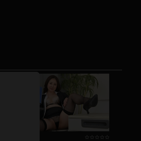
ドレス
ホットパンツ
短ソックス
普段着
白パンスト
茶色
お天気おねえさん
ガーターベルト
ニプレス
赤
ナース
スニーカー
縄跳び
緑
L
パンプス
オイル
バック
浴衣
足袋
鏡
アンスコ
アンミラ
開脚マシーン