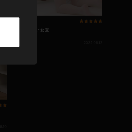
パーカー
部屋着
葉月ひな ナース・女医
競泳水着
葉月ひな
5.26
2024.06.12
ジャージ
テニス
5.10