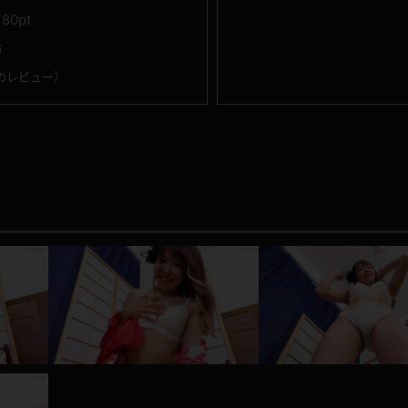
780pt
6
のレビュー
）