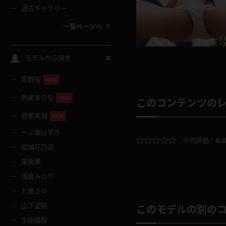
過去ギャラリー
一覧ページへ
スクールコス
モデルから探す
宮野桜
バスタオル
NEW
西尾まりな
NEW
このコンテンツの
全裸
碧那美海
NEW
一ノ瀬はずき
レースリミテーション
平均評価：
0.
結城花乃羽
東実果
クリスマス
浅倉みのり
七原さゆ
ボディタイツ
山下望結
このモデルの別の
生田優梨
ウェディングドレス