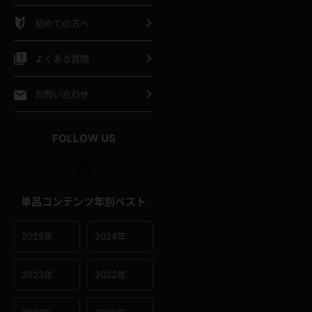
シャツ
スリップ
部屋着
初めての方へ
イクロビキニ
ビキニ
競泳水着
よくある質問
ポーツウェア
ゴルフ
ジャージ
お問い合わせ
オタード
陸上
テニス
FOLLOW US
操服
単品コンテンツ年別ベスト
2025年
2024年
2023年
2022年