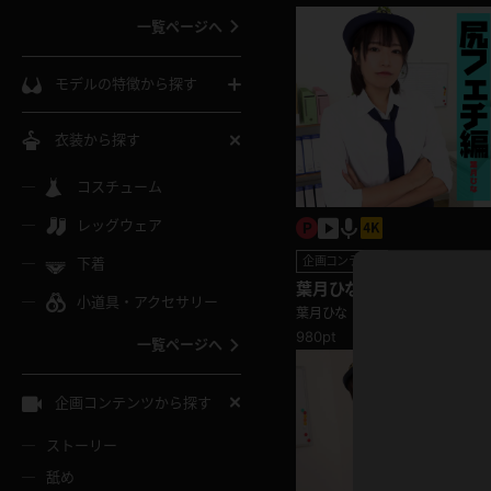
一覧ページへ
インコート
カーディガン
コート
私服
ソックス
モデルの特徴から探す
スローブ
キャミソール
ズボン
地雷風コーデ
熟女
中間ソックス
衣装から探す
ギャル
白
け
ハイレグ
ミニスカ
主婦
コスチューム
黒パンスト
巨乳
メガネ
パイパン
レッグウェア
ベージュ
イドル風
バニーガール
ハロウィ
エステ
ガーターリング
軟体
企画コンテンツ
下着
バランスボール
スレンダー
葉月ひな 尻フェチ 極上ヒ
グレー
小道具・アクセサリー
バゲー
コスプレ
ボディス
女医
ンツで堪能できる！
葉月ひな
ローファー
ムチムチ
フラフープ
980pt
一覧ページへ
ミニマム
水色
スチェ
SM衣装
チャイナ
袴
レースアップパンプス
長身
自転車
企画コンテンツから探す
色白
紐
服
ボディコン
ドレス
和服
下駄
ストーリー
一覧ページへ
棒
舐め