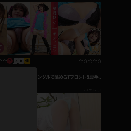
ホットパンツ
短ソックス
普段着
白パンスト
茶色
お天気おねえさん
ガーターベルト
ニプレス
赤
ナース
スニーカー
写真集動画セット
縄跳び
葉月ひな ローアングルで眺めるTフロント＆裏手
緑
L
パンは絶景！ ボディコン
葉月ひな
パンプス
オイル
1,980pt ～
6.16
2025.12.31
バック
浴衣
足袋
鏡
アンスコ
アンミラ
開脚マシーン