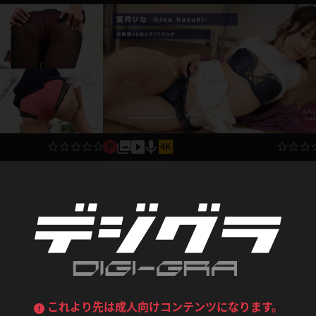
デニムスカート
ワンピース
ルーズソックス
ニーハイソックス
ジーンズ
エプロン
ハイソックス
パンスト
黒
オレンジ
バーテンダー
アルバイト
ベージュパンスト
網タイツ
マフラー
グローブ
紺
紫
ン
レースクイーン
ミニスカポリス
ガーターストッキング
サスペンダーストッキング
写真集動画セット
ストレッチポール
ボール
ップをパンストごし、生パ
葉月ひな ひな先生に教えてほしい！女教師
黄色
青
ーツ
女教師
CA
O
葉月ひな
うわばき
ストラップシューズ
リコーダー
マジックハンド
1,892pt ～
2026.01.07
2024.0
ピンク
いちご
T
ドレス
巫女
着物
ブーツ
サンダル
水鉄砲
三輪車
バックレース
全身パンツ
ガーリー
ふりふり衣装
ハイヒール
裸足
鉄棒
足漕ぎマシーン
これより先は成人向けコンテンツになります。