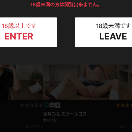
ンツ
下着
セーター
ス
18歳未満の方は閲覧出来ません。
Tシャツ
スリップ
ト
18歳以上です
18歳未満です
葉月ひな OL,女教師
ENTER
LEAVE
ねえさん
マイクロビキニ
ビキニ
ベルト
葉月ひな
2026.01.24
2024.0
スポーツウェア
ゴルフ
ー
レオタード
陸上
体操服
ーン
葉月ひな スクールコス
葉月ひな
2026.01.14
2024.0