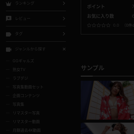
ランキング
ポイント
お気に入り数
レビュー
0.0
（
0件
タグ
ジャンルから探す
GGギャルズ
サンプル
熟女TV
ラブデジ
写真集動画セット
企画コンテンツ
写真集
リマスター写真
リマスター動画
月額過去4K動画