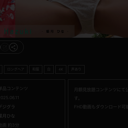
ロングヘア
和服
白
4K
声あり
単品コンテンツ
月額見放題コンテンツにて
2025.06.11
す。
デジグラ
FHD動画もダウンロード可
葉月ひな
動画 約3分