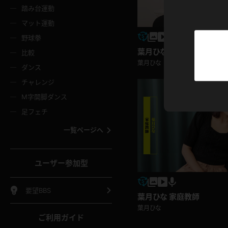
ニムスカート
ワンピース
ホットパ
メイド
ーズソックス
ニーハイソックス
短ソック
踏み台運動
マット運動
ーンズ
エプロン
普段着
彼シャツ
イソックス
パンスト
白パンス
野球拳
オレンジ
茶色
葉月ひな ミニスカポリス
比較
ーテンダー
アルバイト
お天気お
水着
ージュパンスト
網タイツ
ガーター
葉月ひな
ダンス
フラー
グローブ
ニプレス
紫
赤
チャレンジ
ースクイーン
ミニスカポリス
ナース
スクミズ
ーターストッキング
サスペンダーストッキング
スニーカ
M字開脚ダンス
トレッチポール
ボール
縄跳び
色
青
緑
足フェチ
教師
CA
OL
スパッツ
わばき
ストラップシューズ
パンプス
コーダー
マジックハンド
オイル
一覧ページへ
ンク
いちご
Tバック
女
着物
浴衣
チアリーダー
ーツ
サンダル
足袋
鉄砲
三輪車
鏡
ユーザー参加型
ックレース
全身パンツ
アンスコ
ーリー
ふりふり衣装
アンミラ
イヒール
裸足
棒
足漕ぎマシーン
開脚マシ
要望BBS
葉月ひな 家庭教師
着
セーター
パーカー
葉月ひな
ご利用ガイド