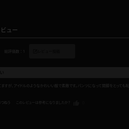
レビュー
レインコート
カーディガン
バスローブ
キャミソール
総評価数：
1
レビュー投稿
透け
ハイレグ
い
アイドル風
バニーガール
ますが、アイドルのようなかわいい服で素敵です。パンツになって開脚をとっても
サバゲー
コスプレ
0
おつねう
このレビューは参考になりましたか？
ビスチェ
SM衣装