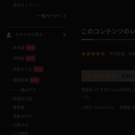
過去ギャラリー
一覧ページへ
このコンテンツの
スクールコス
モデルから探す
命永遠
NEW
バスタオル
平均評価：
5.0
宮野桜
NEW
全裸
西尾まりな
NEW
かわい
碧那美海
NEW
レースリミテーション
地雷系ってゆなちゃんは説明して
一ノ瀬はずき
した。
結城花乃羽
クリスマス
東実果
公開日：2025.03.28
投稿者：
浅倉みのり
ボディタイツ
七原さゆ
山下望結