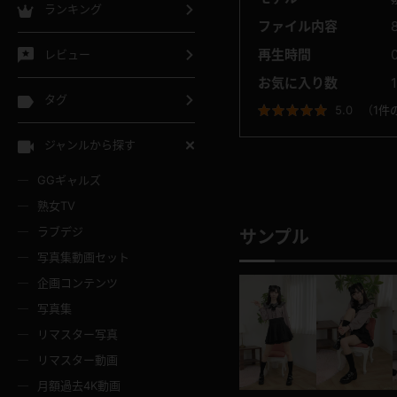
ランキング
ファイル内容
再生時間
レビュー
お気に入り数
タグ
5.0
（
1件
ジャンルから探す
GGギャルズ
熟女TV
ラブデジ
サンプル
写真集動画セット
企画コンテンツ
写真集
リマスター写真
リマスター動画
月額過去4K動画