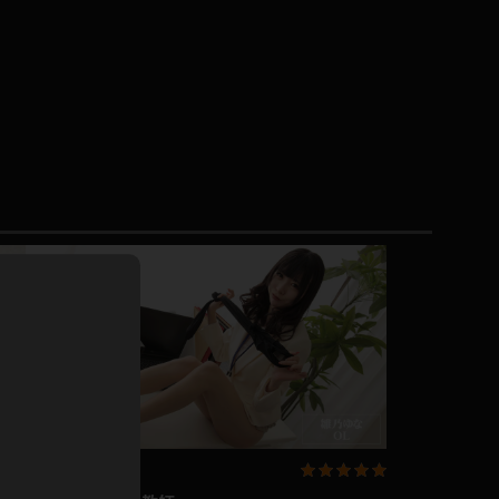
ドレス
ホットパンツ
短ソックス
普段着
白パンスト
茶色
お天気おねえさん
ガーターベルト
ニプレス
赤
ナース
スニーカー
縄跳び
緑
L
パンプス
オイル
バック
浴衣
足袋
鏡
アンスコ
アンミラ
開脚マシーン