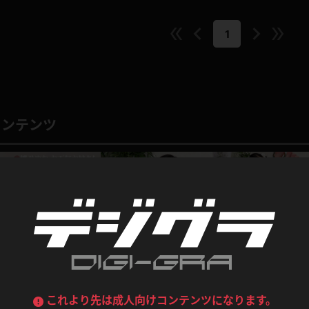
喪服
ボディコン
1
デニムスカート
ワンピース
ルーズソックス
ニーハイソックス
ジーンズ
エプロン
ハイソックス
パンスト
黒
オレンジ
バーテンダー
アルバイト
コンテンツ
ベージュパンスト
網タイツ
マフラー
グローブ
紺
紫
ン
レースクイーン
ミニスカポリス
ガーターストッキング
サスペンダーストッキング
ストレッチポール
ボール
黄色
青
ーツ
女教師
CA
O
うわばき
ストラップシューズ
リコーダー
マジックハンド
ピンク
いちご
T
ドレス
巫女
着物
ブーツ
サンダル
水鉄砲
三輪車
バックレース
全身パンツ
ガーリー
ふりふり衣装
ハイヒール
裸足
鉄棒
足漕ぎマシーン
これより先は成人向けコンテンツになります。