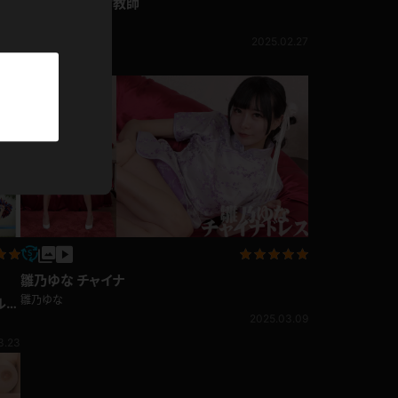
雛乃ゆな OL,女教師
パーカー
雛乃ゆな
生足
2025.02.27
部屋着
3.27
競泳水着
ジャージ
テニス
雛乃ゆな チャイナ
雛乃ゆな
ルの
2025.03.09
3.23