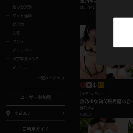
雛乃ゆな シチュエーション
ニムスカート
ワンピース
ホットパ
メイド
ーズソックス
ニーハイソックス
短ソック
踏み台運動
雛乃ゆな
マット運動
ーンズ
エプロン
普段着
彼シャツ
イソックス
パンスト
白パンス
野球拳
オレンジ
茶色
比較
ーテンダー
アルバイト
お天気お
水着
ージュパンスト
網タイツ
ガーター
ダンス
フラー
グローブ
ニプレス
紫
赤
チャレンジ
ースクイーン
ミニスカポリス
ナース
スクミズ
ーターストッキング
サスペンダーストッキング
スニーカ
M字開脚ダンス
トレッチポール
ボール
縄跳び
色
青
緑
足フェチ
教師
CA
OL
スパッツ
わばき
ストラップシューズ
パンプス
コーダー
マジックハンド
オイル
一覧ページへ
ンク
いちご
Tバック
女
着物
浴衣
チアリーダー
ーツ
サンダル
足袋
鉄砲
三輪車
鏡
企画コンテンツ
ユーザー参加型
ックレース
全身パンツ
アンスコ
雛乃ゆな 訪問販売編 似合
ーリー
ふりふり衣装
アンミラ
イヒール
裸足
が笑顔で着脱！
雛乃ゆな
棒
足漕ぎマシーン
開脚マシ
要望BBS
980pt
着
セーター
パーカー
ご利用ガイド