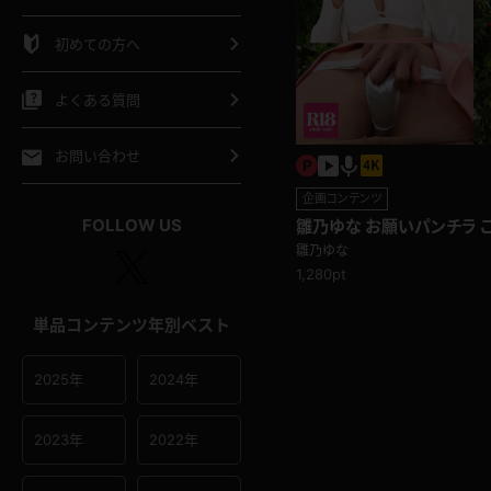
シャツ
スリップ
部屋着
初めての方へ
イクロビキニ
ビキニ
競泳水着
よくある質問
ポーツウェア
ゴルフ
ジャージ
お問い合わせ
企画コンテンツ
オタード
陸上
テニス
FOLLOW US
雛乃ゆな お願いパンチラ 
ですか？股間にぐいぐい食
雛乃ゆな
操服
1,280pt
単品コンテンツ年別ベスト
2025年
2024年
2023年
2022年