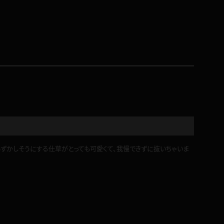
コート
ズボン
ミニスカ
ハロウィン
恥ずかしそうにする仕草がとっても可愛くて、我慢できずに抜いちゃいま
ボディスーツ
チャイナドレス