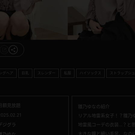
ングヘア
巨乳
スレンダー
私服
ハイソックス
ストラップシュ
月額見放題
雛乃ゆなの紹介
2025.02.21
リアル地雷系女子！？雛乃
デジグラ
地雷風コーデの衣装…？と
大きな瞳と細い手足、なの
雛乃ゆな