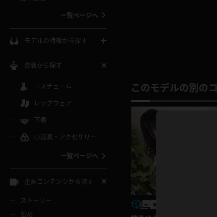
ウェディングドレス
一覧ページへ
インコート
カーディガン
コート
私服
ソックス
モデルの特徴から探す
スローブ
キャミソール
ズボン
地雷風コーデ
熟女
中間ソックス
衣装から探す
ギャル
白
け
ハイレグ
ミニスカ
主婦
コスチューム
このモデルの別の
黒パンスト
巨乳
メガネ
パイパン
レッグウェア
ベージュ
イドル風
バニーガール
ハロウィ
エステ
ガーターリング
軟体
下着
バランスボール
スレンダー
グレー
小道具・アクセサリー
バゲー
コスプレ
ボディス
女医
ローファー
ムチムチ
フラフープ
一覧ページへ
ミニマム
水色
スチェ
SM衣装
チャイナ
袴
レースアップパンプス
長身
自転車
企画コンテンツから探す
色白
紐
服
ボディコン
ドレス
和服
下駄
ストーリー
一覧ページへ
棒
舐め