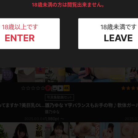
系
企画コンテンツ
ンツ
下着
セーター
18歳未満の方は閲覧出来ません。
ス
雛乃ゆな 足フェチ チャイナドレスから伸びる
2025.03.31
にシゴきあげられる！
雛乃ゆな
Tシャツ
スリップ
ト
980pt
2025.0
18歳以上です
18歳未満です
ENTER
LEAVE
ねえさん
マイクロビキニ
ビキニ
ベルト
スポーツウェア
ゴルフ
ー
レオタード
陸上
体操服
写真集動画セット
ってますか？美巨乳OL
雛乃ゆな Y字バランスもお手の物♪軟体ガー
チアリーダー
雛乃ゆな
ーン
1,980pt ～
2025.03.04
2025.0