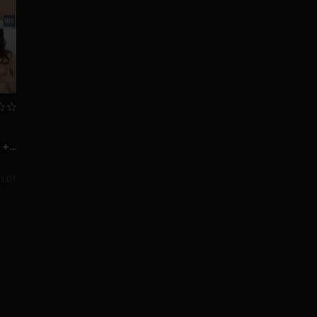
 +
1.01