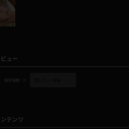
レインコート
カーディガン
バスローブ
キャミソール
レビュー
透け
ハイレグ
0
総評価数：
0
レビュー投稿
アイドル風
バニーガール
サバゲー
コスプレ
ビスチェ
SM衣装
コンテンツ