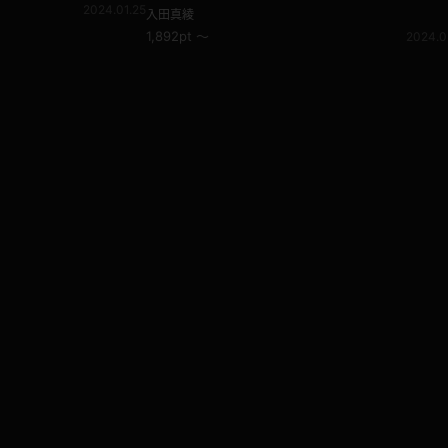
2024.01.25
＋コート
入田真綾
1,892pt ～
2024.0