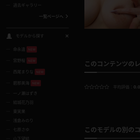
過去ギャラリー
一覧ページへ
スクールコス
モデルから探す
命永遠
NEW
バスタオル
宮野桜
NEW
このコンテンツの
全裸
西尾まりな
NEW
碧那美海
NEW
平均評価：
0.
レースリミテーション
一ノ瀬はずき
結城花乃羽
クリスマス
東実果
浅倉みのり
ボディタイツ
このモデルの別の
七原さゆ
山下望結