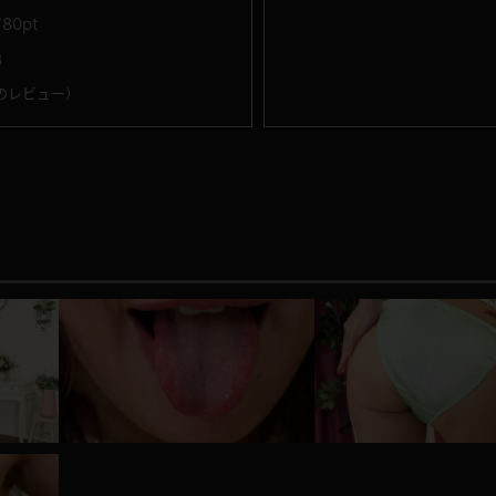
780pt
8
のレビュー
）