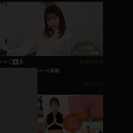
ドレス
ホットパンツ
短ソックス
普段着
白パンスト
茶色
お天気おねえさん
ガーターベルト
ニプレス
赤
ナース
入田真綾 プロフィール動画
スニーカー
縄跳び
入田真綾
緑
3.11
2024.01.20
L
パンプス
オイル
バック
浴衣
足袋
鏡
アンスコ
アンミラ
開脚マシーン