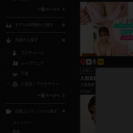
ウェディングドレス
一覧ページへ
インコート
カーディガン
コート
私服
ソックス
モデルの特徴から探す
スローブ
キャミソール
ズボン
地雷風コーデ
熟女
中間ソックス
衣装から探す
ギャル
白
け
ハイレグ
ミニスカ
主婦
コスチューム
黒パンスト
巨乳
メガネ
パイパン
レッグウェア
ベージュ
イドル風
バニーガール
ハロウィ
エステ
ガーターリング
軟体
企画コンテンツ
下着
バランスボール
入田真綾 巨乳美女のボタ
スレンダー
グレー
力すぎた いちゃいちゃ胸チ
小道具・アクセサリー
バゲー
コスプレ
ボディス
入田真綾
女医
ローファー
ムチムチ
809pt
フラフープ
一覧ページへ
ミニマム
水色
スチェ
SM衣装
チャイナ
袴
レースアップパンプス
長身
自転車
企画コンテンツから探す
色白
紐
服
ボディコン
ドレス
和服
下駄
ストーリー
一覧ページへ
棒
舐め