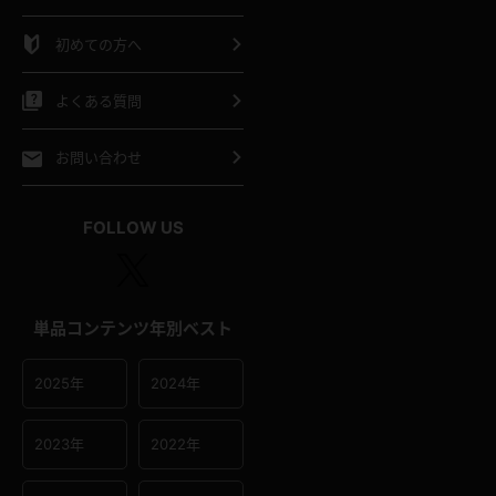
シャツ
スリップ
部屋着
初めての方へ
イクロビキニ
ビキニ
競泳水着
よくある質問
ポーツウェア
ゴルフ
ジャージ
お問い合わせ
オタード
陸上
テニス
FOLLOW US
操服
単品コンテンツ年別ベスト
2025年
2024年
2023年
2022年