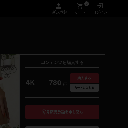
0
新規登録
カート
ログイン
コンテンツを購入する
購入する
4K
780
pt
カート
に入れる
月額見放題を申し込む