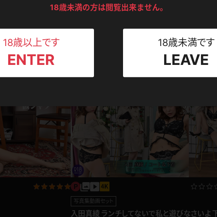
ンツ
下着
セーター
18歳未満の方は閲覧出来ません。
ス
Tシャツ
スリップ
ト
18歳以上です
18歳未満です
入田真綾 OL,女教師
ENTER
LEAVE
ねえさん
マイクロビキニ
ビキニ
入田真綾
ベルト
2024.02.07
2024.0
スポーツウェア
ゴルフ
ー
レオタード
陸上
体操服
ーン
写真集動画セット
入田真綾 ランチしてないで私と遊びなさいよ 