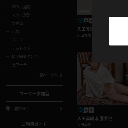
ニムスカート
ワンピース
ホットパ
メイド
ーズソックス
ニーハイソックス
短ソック
踏み台運動
マット運動
ーンズ
エプロン
普段着
彼シャツ
イソックス
パンスト
白パンス
野球拳
入田真綾 その他コスプレ
オレンジ
茶色
比較
ーテンダー
アルバイト
お天気お
水着
入田真綾
ージュパンスト
網タイツ
ガーター
ダンス
フラー
グローブ
ニプレス
紫
赤
チャレンジ
ースクイーン
ミニスカポリス
ナース
スクミズ
ーターストッキング
サスペンダーストッキング
スニーカ
M字開脚ダンス
トレッチポール
ボール
縄跳び
色
青
緑
足フェチ
教師
CA
OL
スパッツ
わばき
ストラップシューズ
パンプス
コーダー
マジックハンド
オイル
一覧ページへ
ンク
いちご
Tバック
女
着物
浴衣
チアリーダー
ーツ
サンダル
足袋
鉄砲
三輪車
鏡
ユーザー参加型
ックレース
全身パンツ
アンスコ
ーリー
ふりふり衣装
アンミラ
イヒール
裸足
棒
足漕ぎマシーン
開脚マシ
要望BBS
着
セーター
パーカー
入田真綾 私服系他
ご利用ガイド
入田真綾