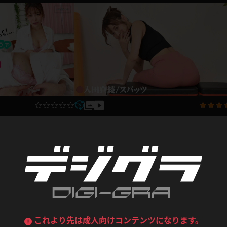
喪服
ボディコン
デニムスカート
ワンピース
ルーズソックス
ニーハイソックス
ジーンズ
エプロン
ハイソックス
パンスト
黒
オレンジ
バーテンダー
アルバイト
ベージュパンスト
網タイツ
マフラー
グローブ
紺
紫
ン
レースクイーン
ミニスカポリス
入田真綾 スポーツ
ガーターストッキング
サスペンダーストッキング
ストレッチポール
ボール
入田真綾
ンを開けた彼シャツは強
黄色
青
ラ
2024.0
ーツ
女教師
CA
O
うわばき
ストラップシューズ
リコーダー
マジックハンド
2024.02.12
ピンク
いちご
T
ドレス
巫女
着物
ブーツ
サンダル
水鉄砲
三輪車
バックレース
全身パンツ
ガーリー
ふりふり衣装
ハイヒール
裸足
鉄棒
足漕ぎマシーン
これより先は成人向けコンテンツになります。