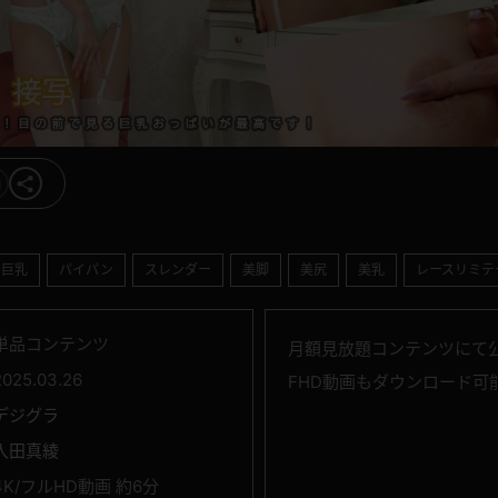
巨乳
パイパン
スレンダー
美脚
美尻
美乳
レースリミテ
単品コンテンツ
月額見放題コンテンツにて
2025.03.26
FHD動画もダウンロード可
デジグラ
入田真綾
4K/フルHD動画 約6分