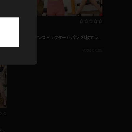
パーカー
部屋着
企画コンテンツ
競泳水着
入田真綾 ヨガインストラクターがパンツ1枚でレッ
1.19
スン！？ヨガ編
入田真綾
990pt
2024.03.05
ジャージ
テニス
下着