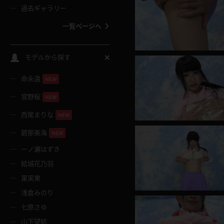
過去ギャラリー
一覧ページへ
スクールコス
モデルから探す
命永遠
NEW
バスタオル
宮野桜
NEW
全裸
西尾まりな
NEW
碧那美海
NEW
レースリミテーション
一ノ瀬はずき
結城花乃羽
クリスマス
東実果
浅倉みのり
ボディタイツ
七原さゆ
山下望結