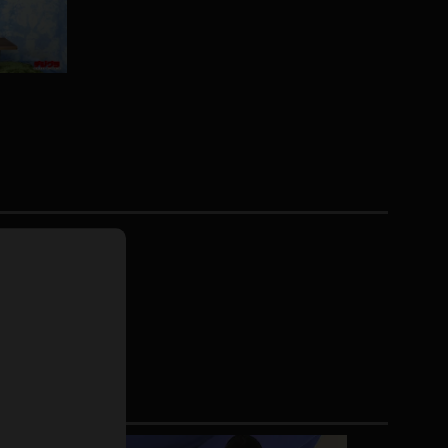
ドレス
ホットパンツ
短ソックス
普段着
白パンスト
茶色
お天気おねえさん
ガーターベルト
ニプレス
赤
ナース
スニーカー
縄跳び
緑
L
パンプス
オイル
バック
浴衣
足袋
鏡
アンスコ
アンミラ
開脚マシーン