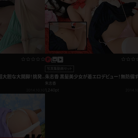
写真集動画セット
超大胆な大開脚！挑発
朱志香 黒髪美少女が着エロデビュー！無防備
て色んな所がギリギリメイド♪
朱志香
1,240pt
2014.10.10
2014.1