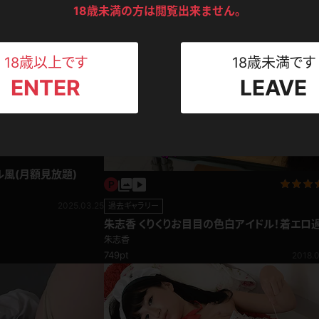
ンツ
下着
セーター
18歳未満の方は閲覧出来ません。
ス
Tシャツ
スリップ
ト
18歳以上です
18歳未満です
ENTER
LEAVE
ねえさん
マイクロビキニ
ビキニ
ベルト
スポーツウェア
ゴルフ
ー
レオタード
陸上
ル風(月額見放題)
2025.03.25
過去ギャラリー
体操服
朱志香 くりくりお目目の色白アイドル！着エロ
ギャラリー♪
朱志香
749pt
2018.0
ーン