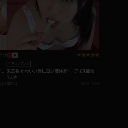
企画コンテンツ
すぎ
朱志香 かわいい唇に白い液体が･･･アイス舐め
朱志香
324pt
0.03
2014.10.24