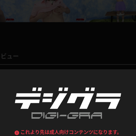
喪服
ボディコン
デニムスカート
ワンピース
ルーズソックス
ニーハイソックス
ジーンズ
エプロン
ハイソックス
パンスト
黒
オレンジ
バーテンダー
アルバイト
ベージュパンスト
網タイツ
レビュー
マフラー
グローブ
紺
紫
ン
レースクイーン
ミニスカポリス
ガーターストッキング
サスペンダーストッキング
ストレッチポール
ボール
0
総評価数：
0
レビュー投稿
黄色
青
ーツ
女教師
CA
O
うわばき
ストラップシューズ
リコーダー
マジックハンド
ピンク
いちご
T
ドレス
巫女
着物
ブーツ
サンダル
水鉄砲
三輪車
バックレース
全身パンツ
コンテンツ
ガーリー
ふりふり衣装
ハイヒール
裸足
鉄棒
足漕ぎマシーン
これより先は成人向けコンテンツになります。