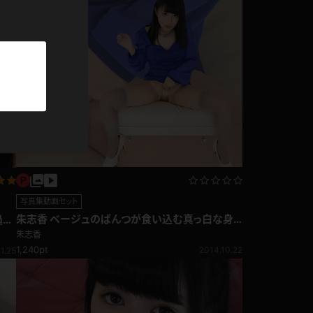
パーカー
部屋着
競泳水着
ジャージ
テニス
写真集動画セット
朱志香 ベージュのぱんつが食い込む真っ白な身
過去
体
朱志香
1,240pt
2014.10.22
1.25