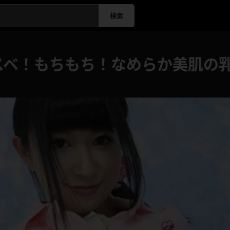
検索
スベ！もちもち！なめらか美肌の