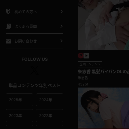
シャツ
スリップ
部屋着
初めての方へ
イクロビキニ
ビキニ
競泳水着
よくある質問
ポーツウェア
ゴルフ
ジャージ
お問い合わせ
オタード
陸上
テニス
FOLLOW US
企画コンテンツ
操服
朱志香 黒髪パイパンOLの
パンチラ編
朱志香
432pt
単品コンテンツ年別ベスト
2025年
2024年
2023年
2022年