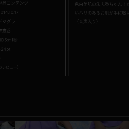
単品コンテンツ
色白美肌の朱志香ちゃん！
2014.10.17
いハリのあるお肌が手に吸い付
デジグラ
（音声入り）
朱志香
HD5分1秒
324pt
9
のレビュー
）