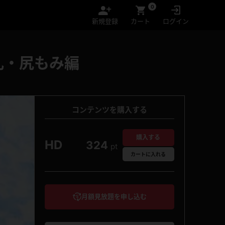
0
新規登録
カート
ログイン
乳・尻もみ編
コンテンツを購入する
購入する
HD
324
pt
カート
に入れる
月額見放題を申し込む