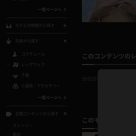
ウェディングドレス
一覧ページへ
インコート
カーディガン
コート
私服
ソックス
モデルの特徴から探す
スローブ
キャミソール
ズボン
地雷風コーデ
熟女
中間ソックス
衣装から探す
ギャル
白
け
ハイレグ
ミニスカ
主婦
コスチューム
黒パンスト
巨乳
このコンテンツの
メガネ
パイパン
レッグウェア
ベージュ
イドル風
バニーガール
ハロウィ
エステ
ガーターリング
軟体
下着
バランスボール
平均評価：
0.
スレンダー
グレー
小道具・アクセサリー
バゲー
コスプレ
ボディス
女医
ローファー
ムチムチ
フラフープ
一覧ページへ
ミニマム
水色
スチェ
SM衣装
チャイナ
袴
レースアップパンプス
長身
自転車
企画コンテンツから探す
色白
紐
このモデルの別の
服
ボディコン
ドレス
和服
下駄
ストーリー
一覧ページへ
棒
舐め