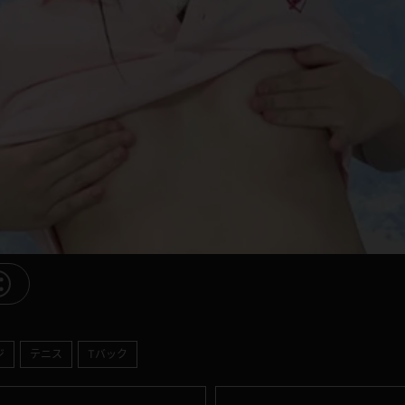
ジ
テニス
Tバック