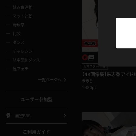
ニムスカート
ワンピース
ホットパ
メイド
ーズソックス
ニーハイソックス
短ソック
踏み台運動
マット運動
ーンズ
エプロン
普段着
彼シャツ
イソックス
パンスト
白パンス
野球拳
オレンジ
茶色
比較
ーテンダー
アルバイト
お天気お
水着
ージュパンスト
網タイツ
ガーター
ダンス
フラー
グローブ
ニプレス
紫
赤
チャレンジ
ースクイーン
ミニスカポリス
ナース
スクミズ
ーターストッキング
サスペンダーストッキング
スニーカ
M字開脚ダンス
トレッチポール
ボール
縄跳び
リマスター写真
色
青
緑
足フェチ
教師
CA
OL
スパッツ
わばき
ストラップシューズ
パンプス
【4K画像集】朱志香 アイド
コーダー
マジックハンド
オイル
一覧ページへ
朱志香
ンク
いちご
Tバック
1,480pt
女
着物
浴衣
チアリーダー
ーツ
サンダル
足袋
鉄砲
三輪車
鏡
ユーザー参加型
ックレース
全身パンツ
アンスコ
ーリー
ふりふり衣装
アンミラ
イヒール
裸足
棒
足漕ぎマシーン
開脚マシ
要望BBS
着
セーター
パーカー
ご利用ガイド