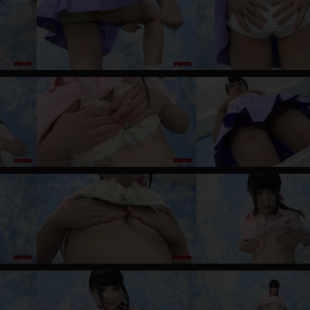
レインコート
カーディガン
バスローブ
キャミソール
透け
ハイレグ
アイドル風
バニーガール
サバゲー
コスプレ
ビスチェ
SM衣装