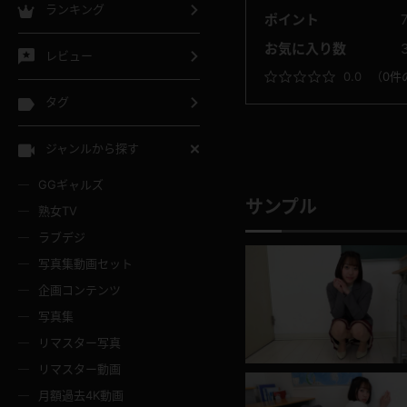
ランキング
ポイント
お気に入り数
レビュー
0.0
（
0件
タグ
ジャンルから探す
GGギャルズ
サンプル
熟女TV
ラブデジ
写真集動画セット
企画コンテンツ
写真集
リマスター写真
リマスター動画
月額過去4K動画