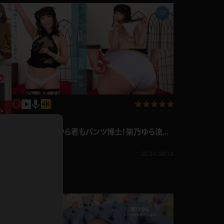
ホットパンツ
短ソックス
普段着
白パンスト
茶色
お天気おねえさん
ガーターベルト
ニプレス
赤
ナース
スニーカー
企画コンテンツ
縄跳び
架乃ゆら 今日から君もパンツ博士！架乃ゆら流解
緑
L
説つきパンツ比較！
架乃ゆら
パンプス
オイル
1,040pt
2024.06.13
バック
ラ
浴衣
足袋
鏡
2.28
アンスコ
アンミラ
開脚マシーン