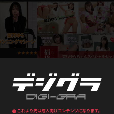
デニムスカート
ワンピース
ルーズソックス
ニーハイソックス
ジーンズ
エプロン
ハイソックス
パンスト
黒
オレンジ
バーテンダー
アルバイト
ベージュパンスト
網タイツ
マフラー
グローブ
紺
紫
ン
レースクイーン
ミニスカポリス
ガーターストッキング
サスペンダーストッキング
ストレッチポール
ボール
女性のお尻ばかり見てい
黄色
青
ーツ
女教師
CA
O
ださい。ランニングマ
うわばき
ストラップシューズ
リコーダー
マジックハンド
2021.12.15
福袋
ピンク
いちご
T
【2021年福袋】 架乃ゆらのラブポップ＆デジグ
ドレス
巫女
着物
ブーツ
サンダル
単品商品5本 + おまけ
架乃ゆら
水鉄砲
三輪車
2021.1
バックレース
全身パンツ
ガーリー
ふりふり衣装
ハイヒール
裸足
鉄棒
足漕ぎマシーン
これより先は成人向けコンテンツになります。