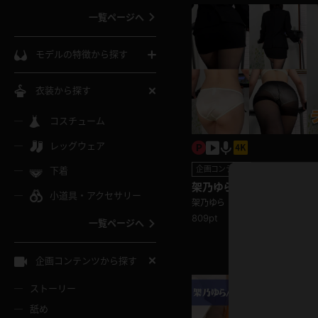
一覧ページへ
インコート
カーディガン
コート
私服
ソックス
モデルの特徴から探す
スローブ
キャミソール
ズボン
地雷風コーデ
熟女
中間ソックス
衣装から探す
ギャル
白
け
ハイレグ
ミニスカ
主婦
コスチューム
黒パンスト
巨乳
メガネ
パイパン
レッグウェア
ベージュ
イドル風
バニーガール
ハロウィ
エステ
ガーターリング
軟体
企画コンテンツ
下着
バランスボール
スレンダー
架乃ゆら 街で歩いている
グレー
小道具・アクセサリー
バゲー
コスプレ
ボディス
女医
る皆さん！私のお尻をみてく
架乃ゆら
ローファー
ムチムチ
シーン編
フラフープ
809pt
一覧ページへ
ミニマム
水色
スチェ
SM衣装
チャイナ
袴
レースアップパンプス
長身
自転車
企画コンテンツから探す
色白
紐
服
ボディコン
ドレス
和服
下駄
ストーリー
一覧ページへ
棒
舐め