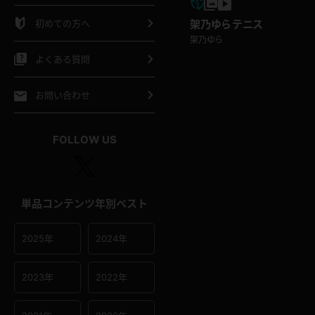
シャツ
スリップ
部屋着
初めての方へ
架乃ゆら テニス
架乃ゆら
イクロビキニ
ビキニ
競泳水着
よくある質問
ポーツウェア
ゴルフ
ジャージ
お問い合わせ
オタード
陸上
テニス
FOLLOW US
操服
単品コンテンツ年別ベスト
2025年
2024年
2023年
2022年