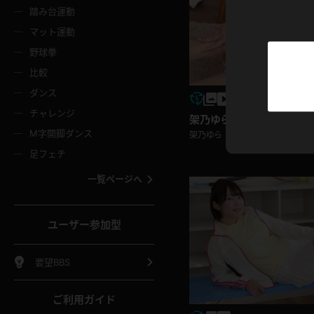
ニムスカート
ワンピース
ホットパ
メイド
ーズソックス
ニーハイソックス
短ソック
踏み台運動
マット運動
ーンズ
エプロン
普段着
彼シャツ
イソックス
パンスト
白パンス
野球拳
オレンジ
茶色
比較
ーテンダー
アルバイト
お天気お
水着
ージュパンスト
網タイツ
ガーター
ダンス
フラー
グローブ
ニプレス
紫
赤
チャレンジ
架乃ゆら その他コスプレ
ースクイーン
ミニスカポリス
ナース
スクミズ
ーターストッキング
サスペンダーストッキング
スニーカ
M字開脚ダンス
トレッチポール
ボール
縄跳び
架乃ゆら
色
青
緑
足フェチ
教師
CA
OL
スパッツ
わばき
ストラップシューズ
パンプス
コーダー
マジックハンド
オイル
一覧ページへ
ンク
いちご
Tバック
女
着物
浴衣
チアリーダー
ーツ
サンダル
足袋
鉄砲
三輪車
鏡
ユーザー参加型
ックレース
全身パンツ
アンスコ
ーリー
ふりふり衣装
アンミラ
イヒール
裸足
棒
足漕ぎマシーン
開脚マシ
要望BBS
着
セーター
パーカー
ご利用ガイド