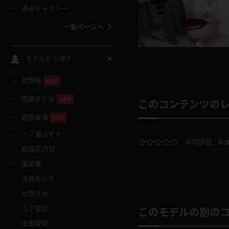
過去ギャラリー
一覧ページへ
スクールコス
モデルから探す
宮野桜
バスタオル
NEW
西尾まりな
NEW
このコンテンツの
全裸
碧那美海
NEW
一ノ瀬はずき
レースリミテーション
平均評価：
0.
結城花乃羽
東実果
クリスマス
浅倉みのり
七原さゆ
ボディタイツ
山下望結
このモデルの別の
生田優梨
ウェディングドレス