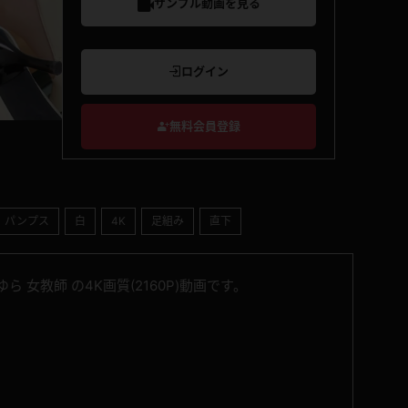
サンプル動画を見る
ログイン
無料会員登録
パンプス
白
4K
足組み
直下
 女教師 の4K画質(2160P)動画です。