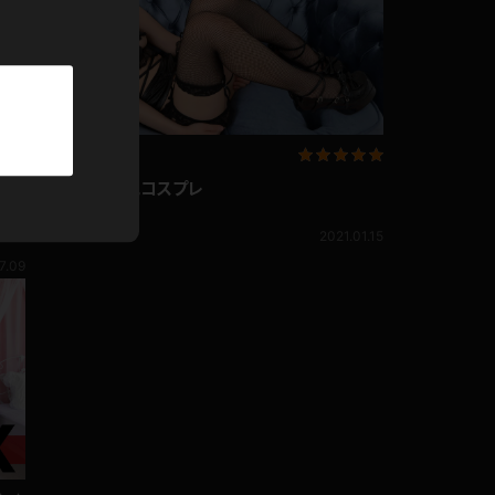
パーカー
部屋着
競泳水着
架乃ゆら その他コスプレ
ジャージ
架乃ゆら
正座
2021.01.15
テニス
7.09