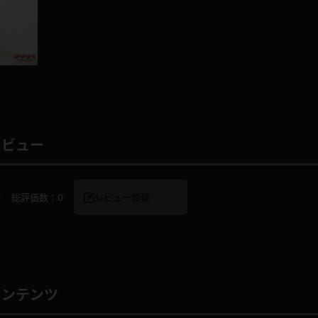
レインコート
カーディガン
バスローブ
キャミソール
レビュー
透け
ハイレグ
アイドル風
バニーガール
0
総評価数：
0
レビュー投稿
サバゲー
コスプレ
ビスチェ
SM衣装
コンテンツ
喪服
ボディコン