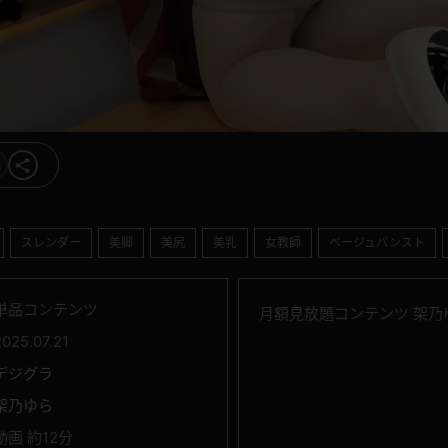
スレンダー
美脚
美尻
美乳
女教師
ベージュパンスト
単品コンテンツ
月額見放題コンテンツ 架乃ゆら
2025.07.21
デジグラ
架乃ゆら
動画 約12分