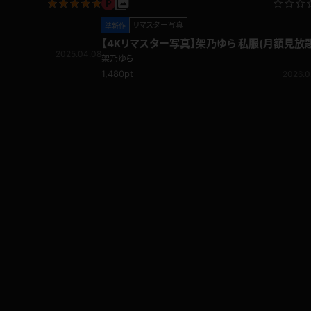
リマスター写真
準新作
【4Kリマスター写真】架乃ゆら 私服(月額見放題
2025.04.08
架乃ゆら
1,480pt
2026.0