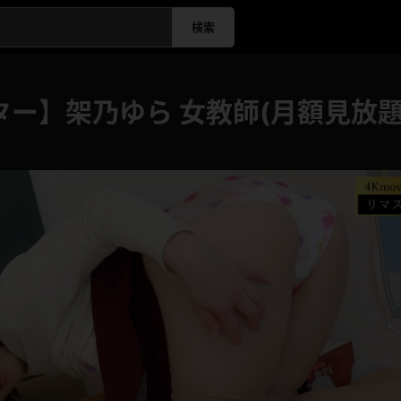
検索
ター】架乃ゆら 女教師(月額見放題