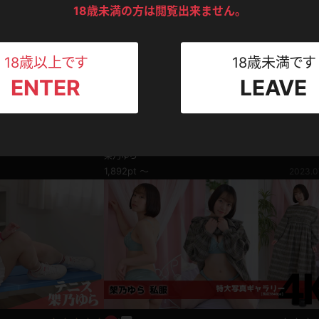
ンツ
下着
セーター
ス
18歳未満の方は閲覧出来ません。
Tシャツ
スリップ
ト
18歳以上です
18歳未満です
ENTER
LEAVE
ねえさん
マイクロビキニ
ビキニ
ベルト
写真集動画セット
スポーツウェア
ゴルフ
ー
架乃ゆら 白い足袋をつけたままお尻丸出しで
2024.01.31
着物
架乃ゆら
レオタード
陸上
1,892pt ～
2023.0
体操服
ーン