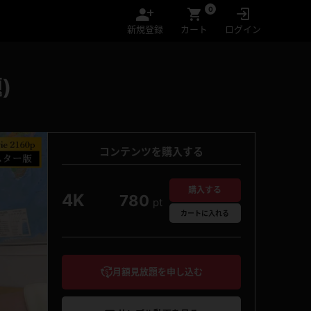
0
新規登録
カート
ログイン
)
コンテンツを購入する
購入する
4K
780
pt
カート
に入れる
月額見放題を申し込む