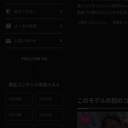
シャツ
スリップ
部屋着
美人でスタイルもいい結羽ちゃん
初めての方へ
動画では肩口からエッチな乳首
イクロビキニ
ビキニ
競泳水着
公開日：2022.02.15
投稿者：
と
よくある質問
ポーツウェア
ゴルフ
ジャージ
お問い合わせ
オタード
陸上
テニス
FOLLOW US
操服
単品コンテンツ年別ベスト
2025年
2024年
このモデルの別の
2023年
2022年