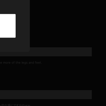
パーカー
ます。
部屋着
競泳水着
ジャージ
テニス
ee more of the legs and feet.
ン的な感じですかねww