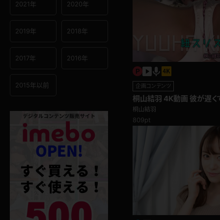
2021年
2020年
2019年
2018年
2017年
2016年
2015年以前
企画コンテンツ
桐山結羽 4K動画 彼が遅
かせて大開脚！気持ち良す
桐山結羽
スリ編
809pt