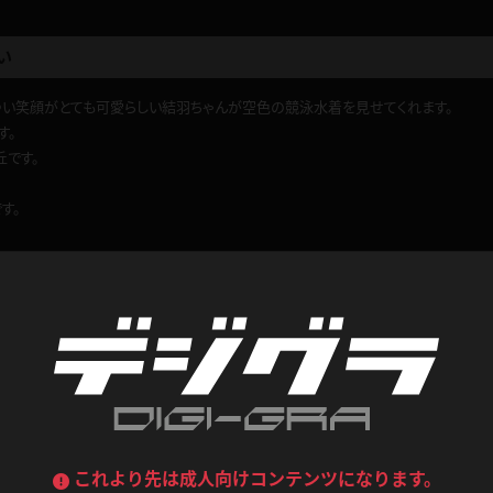
喪服
ボディコン
い
デニムスカート
ワンピース
ルーズソックス
ニーハイソックス
ゆい笑顔がとても可愛らしい結羽ちゃんが空色の競泳水着を見せてくれます。
ジーンズ
エプロン
す。
ハイソックス
パンスト
丘です。
黒
オレンジ
バーテンダー
アルバイト
ベージュパンスト
網タイツ
す。
マフラー
グローブ
紺
紫
ン
レースクイーン
ミニスカポリス
ガーターストッキング
サスペンダーストッキング
ストレッチポール
ボール
ません。
黄色
青
ーツ
女教師
CA
O
うわばき
ストラップシューズ
0
ロくん
このレビューは参考になりましたか？
リコーダー
マジックハンド
ピンク
いちご
T
ドレス
巫女
着物
ブーツ
サンダル
水鉄砲
三輪車
バックレース
全身パンツ
グが似合いすぎる
ガーリー
ふりふり衣装
ハイヒール
裸足
鉄棒
足漕ぎマシーン
これより先は成人向けコンテンツになります。
て最高です。