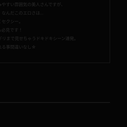
みやすい雰囲気の美人さんですが、
！なんだこのエロさは…
くセクシー。
も必見です！
ギリまで見せちゃうドキドキシーン連発。
れる事間違いなし☆