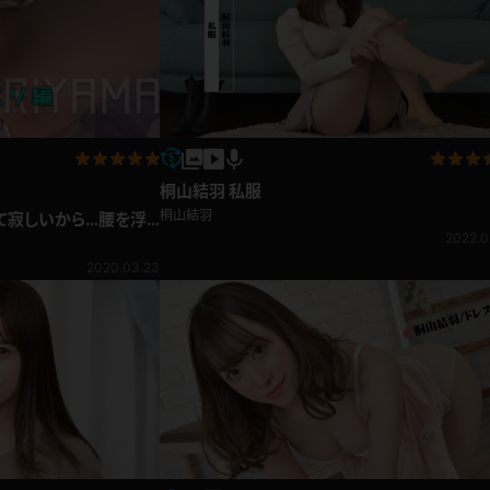
桐山結羽 私服
桐山結羽
くて寂しいから…腰を浮
ぎて止まらない！紐スリ
2022.0
2020.03.23