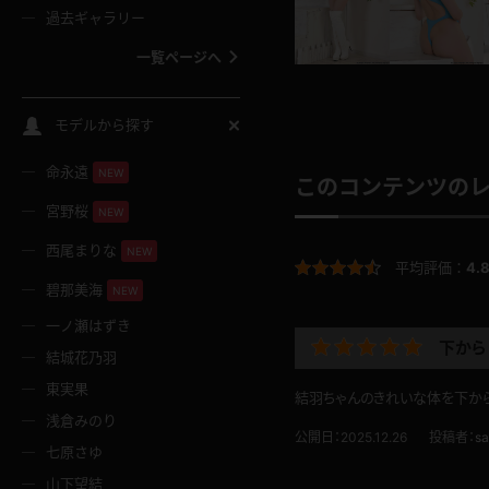
過去ギャラリー
一覧ページへ
スクールコス
モデルから探す
命永遠
NEW
バスタオル
このコンテンツの
宮野桜
NEW
全裸
西尾まりな
NEW
平均評価：
4.
碧那美海
NEW
レースリミテーション
一ノ瀬はずき
下から
結城花乃羽
クリスマス
東実果
結羽ちゃんのきれいな体を下から
浅倉みのり
ボディタイツ
公開日：2025.12.26
投稿者：
sa
七原さゆ
山下望結