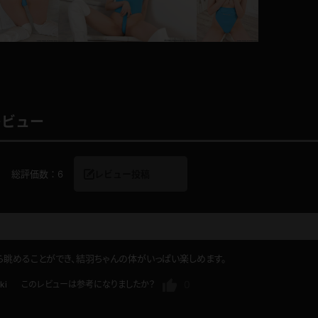
レインコート
カーディガン
バスローブ
キャミソール
レビュー
透け
ハイレグ
8
総評価数：
6
レビュー投稿
アイドル風
バニーガール
サバゲー
コスプレ
眺めることができ、結羽ちゃんの体がいっぱい楽しめます。
ビスチェ
SM衣装
0
ki
このレビューは参考になりましたか？