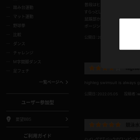
ニムスカート
ワンピース
ホットパ
メイド
普段はヒップ88前後の方が好
ーズソックス
ニーハイソックス
短ソック
踏み台運動
すらっとしつつエロさのある身
マット運動
鼠蹊部から目が離せません。
ーンズ
エプロン
普段着
彼シャツ
イソックス
パンスト
白パンス
野球拳
ポージングも開脚多めで素晴ら
オレンジ
茶色
比較
公開日：2022.12.29
投稿者：
ro
ーテンダー
アルバイト
お天気お
水着
ージュパンスト
網タイツ
ガーター
ダンス
フラー
グローブ
ニプレス
紫
赤
チャレンジ
ースクイーン
ミニスカポリス
ナース
スクミズ
ーターストッキング
サスペンダーストッキング
スニーカ
M字開脚ダンス
トレッチポール
ボール
縄跳び
highl
色
青
緑
足フェチ
教師
CA
OL
スパッツ
わばき
ストラップシューズ
パンプス
コーダー
マジックハンド
オイル
一覧ページへ
highleg swimsuit is always g
ンク
いちご
Tバック
女
着物
浴衣
チアリーダー
ーツ
サンダル
足袋
公開日：2022.05.05
投稿者：
w
鉄砲
三輪車
鏡
ユーザー参加型
ックレース
全身パンツ
アンスコ
ーリー
ふりふり衣装
アンミラ
イヒール
裸足
棒
足漕ぎマシーン
開脚マシ
要望BBS
競泳水
着
セーター
パーカー
ご利用ガイド
ハイレグでTバックのワンピー