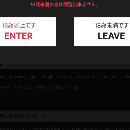
ンツ
下着
セーター
18歳未満の方は閲覧出来ません。
みなのですが、結羽ちゃんのスタイルはプロフィール以上にヒップが強調されて見え
ス
体ですのでハイレグ姿が本当に映えますね。
Tシャツ
スリップ
ト
しい。さすがデジグラさんですね。
18歳以上です
18歳未満です
ENTER
LEAVE
0
oot
このレビューは参考になりましたか？
ねえさん
マイクロビキニ
ビキニ
ベルト
スポーツウェア
ゴルフ
ー
eg
レオタード
陸上
ood, very sexy legs, although i wish the socks were skipped so i can s
体操服
0
hitely
このレビューは参考になりましたか？
ーン
着には見えませんが…♡
スの水着にロングブーツなので競泳水着というよりもラウンドガールやレースクイー