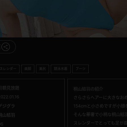
スレンダー
美脚
美尻
競泳水着
ブーツ
月額見放題
桐山結羽の紹介
2022.01.16
さらさらヘアーに大きなお
デジグラ
154cmと小さめですが小
そんな華奢で小柄な桐山結
桐山結羽
スレンダーでとっても足が
96