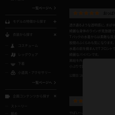
ウェディングドレス
一覧ページへ
おっぱ
インコート
カーディガン
コート
私服
ソックス
モデルの特徴から探す
透き通るような透明感に、まば
スローブ
キャミソール
ズボン
地雷風コーデ
綺麗な身体のラインが見放題で
熟女
中間ソックス
衣装から探す
Ｔバックの水着からは素敵な双
ギャル
白
股間のふくらみも気になります。
け
ハイレグ
ミニスカ
主婦
コスチューム
黒パンスト
巨乳
水着の前を摘まんでＴフロントで
メガネ
パイパン
レッグウェア
綺麗なパイパンです。
ベージュ
イドル風
バニーガール
ハロウィ
エステ
肩紐を外して指ブラです。
ガーターリング
軟体
下着
バランスボール
小ぶりで素敵なおっぱいが堪り
スレンダー
グレー
小道具・アクセサリー
バゲー
コスプレ
ボディス
女医
ローファー
公開日：2023.11.17
投稿者：
コ
ムチムチ
フラフープ
一覧ページへ
ミニマム
水色
スチェ
SM衣装
チャイナ
袴
レースアップパンプス
長身
自転車
企画コンテンツから探す
色白
紐
ハイレ
服
ボディコン
ドレス
和服
下駄
ストーリー
一覧ページへ
棒
やばい〜ハイレグが似合いすぎ
舐め