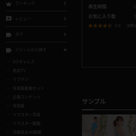
ランキング
再生時間
お気に入り数
レビュー
4.8
（
6件
タグ
ジャンルから探す
GGギャルズ
熟女TV
ラブデジ
写真集動画セット
企画コンテンツ
サンプル
写真集
リマスター写真
リマスター動画
月額過去4K動画