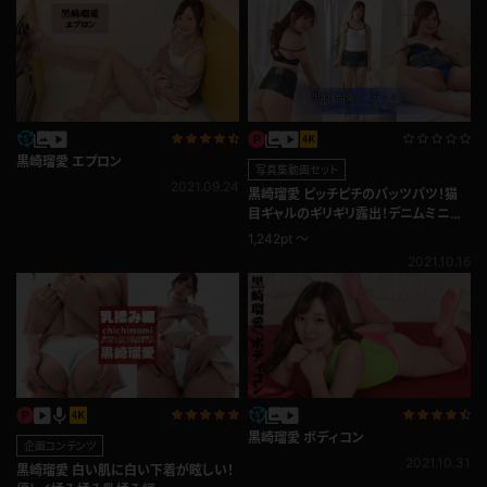
黒崎瑠愛 エプロン
写真集動画セット
2021.09.24
黒崎瑠愛 ピッチピチのパッツパツ！猫
目ギャルのギリギリ露出！デニムミニス
カート
1,242pt ～
2021.10.16
黒崎瑠愛 ボディコン
企画コンテンツ
2021.10.31
黒崎瑠愛 白い肌に白い下着が眩しい！