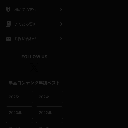
シャツ
スリップ
部屋着
初めての方へ
イクロビキニ
ビキニ
競泳水着
よくある質問
ポーツウェア
ゴルフ
ジャージ
お問い合わせ
オタード
陸上
テニス
FOLLOW US
操服
単品コンテンツ年別ベスト
2025年
2024年
2023年
2022年