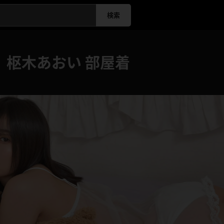
検索
】枢木あおい 部屋着