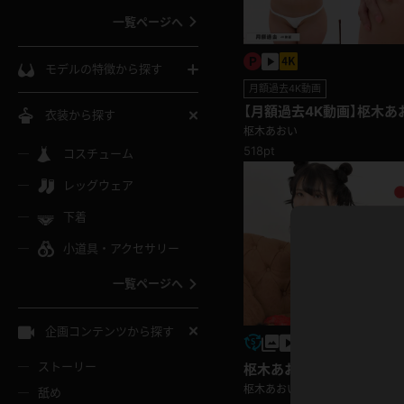
一覧ページへ
インコート
カーディガン
コート
私服
ソックス
モデルの特徴から探す
月額過去4K動画
スローブ
キャミソール
ズボン
地雷風コーデ
熟女
中間ソックス
【月額過去4K動画】枢木あ
衣装から探す
ギャル
枢木あおい
白
け
ハイレグ
ミニスカ
主婦
518pt
コスチューム
黒パンスト
巨乳
メガネ
パイパン
レッグウェア
ベージュ
イドル風
バニーガール
ハロウィ
エステ
ガーターリング
軟体
下着
バランスボール
スレンダー
グレー
小道具・アクセサリー
バゲー
コスプレ
ボディス
女医
ローファー
ムチムチ
フラフープ
一覧ページへ
ミニマム
水色
スチェ
SM衣装
チャイナ
袴
レースアップパンプス
長身
自転車
企画コンテンツから探す
色白
紐
服
ボディコン
ドレス
和服
下駄
ストーリー
枢木あおい チャイナ
一覧ページへ
棒
枢木あおい
舐め