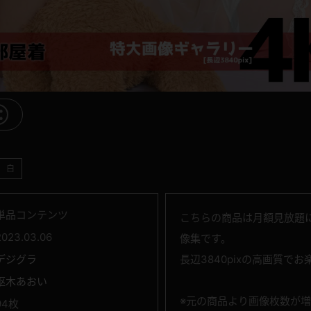
白
単品コンテンツ
こちらの商品は月額見放題に
2023.03.06
像集です。
デジグラ
長辺3840pixの高画質で
枢木あおい
※元の商品より画像枚数が
94枚