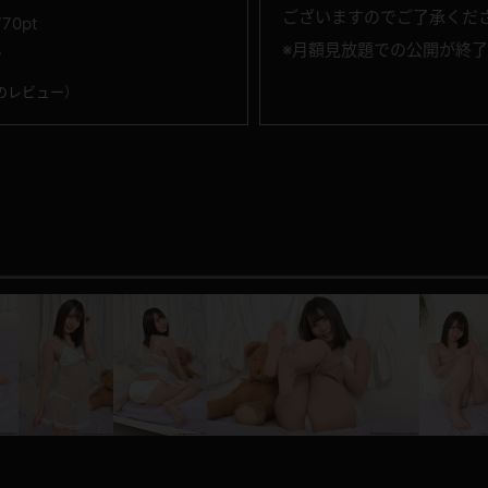
ございますのでご了承くだ
770pt
※月額見放題での公開が終
7
のレビュー
）