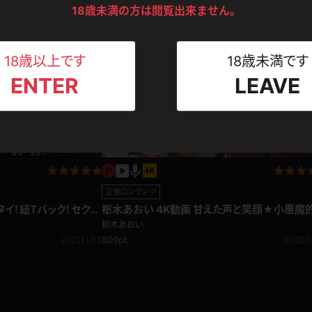
ンツ
下着
セーター
2021.01.23
ギリすぎる大胆ポーズをプレゼント☆
ス
枢木あおい
18歳未満の方は閲覧出来ません。
1,892pt
2020.1
Tシャツ
スリップ
ト
18歳以上です
18歳未満です
ENTER
LEAVE
ねえさん
マイクロビキニ
ビキニ
ベルト
スポーツウェア
ゴルフ
ー
レオタード
陸上
企画コンテンツ
体操服
タイ！紐Tバック！セクシ
枢木あおい 4K動画 甘えた声と笑顔★小悪魔
挑発がたまらない！パンチラダンス
枢木あおい
809pt
2021.11.03
2020.1
ーン