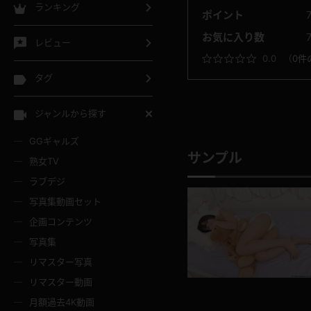
ランキング
ポイント
お気に入り数
レビュー
0.0
（
0件
タグ
ジャンルから探す
GGギャルズ
サンプル
熟女TV
ラブデジ
写真集動画セット
企画コンテンツ
写真集
リマスター写真
リマスター動画
月額過去4K動画