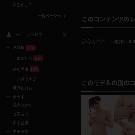
過去ギャラリー
一覧ページへ
このコンテンツの
スクールコス
モデルから探す
平均評価：
0.
宮野桜
バスタオル
NEW
西尾まりな
NEW
全裸
碧那美海
NEW
一ノ瀬はずき
レースリミテーション
このモデルの別の
結城花乃羽
東実果
クリスマス
浅倉みのり
七原さゆ
ボディタイツ
山下望結
生田優梨
ウェディングドレス