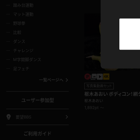
ニムスカート
ワンピース
ホットパ
メイド
ーズソックス
ニーハイソックス
短ソック
踏み台運動
マット運動
ーンズ
エプロン
普段着
彼シャツ
イソックス
パンスト
白パンス
野球拳
オレンジ
茶色
比較
ーテンダー
アルバイト
お天気お
水着
ージュパンスト
網タイツ
ガーター
ダンス
フラー
グローブ
ニプレス
紫
赤
チャレンジ
ースクイーン
ミニスカポリス
ナース
スクミズ
ーターストッキング
サスペンダーストッキング
スニーカ
M字開脚ダンス
トレッチポール
ボール
縄跳び
色
青
緑
足フェチ
教師
CA
OL
スパッツ
わばき
ストラップシューズ
パンプス
コーダー
マジックハンド
オイル
一覧ページへ
ンク
いちご
Tバック
写真集動画セット
女
着物
浴衣
チアリーダー
ーツ
サンダル
足袋
枢木あおい ボディコン！網
鉄砲
三輪車
鏡
ーなあおいちゃんも最高☆
ユーザー参加型
枢木あおい
ックレース
全身パンツ
アンスコ
ーリー
ふりふり衣装
アンミラ
1,892pt ～
イヒール
裸足
棒
足漕ぎマシーン
開脚マシ
要望BBS
着
セーター
パーカー
ご利用ガイド