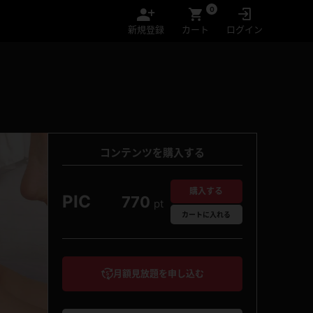
0
新規登録
カート
ログイン
コンテンツを購入する
購入する
PIC
770
pt
カート
に入れる
月額見放題を申し込む