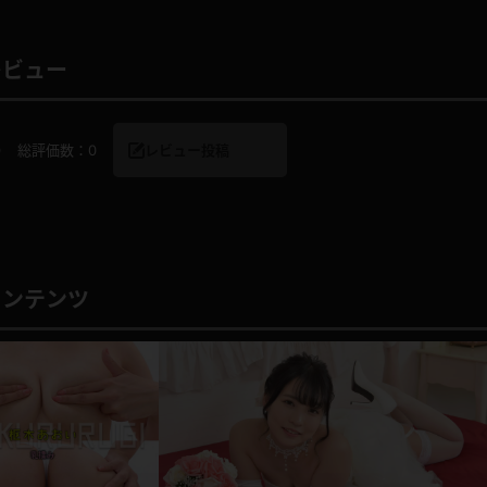
レビュー
レインコート
カーディガン
0
総評価数：
0
レビュー投稿
バスローブ
キャミソール
透け
ハイレグ
アイドル風
バニーガール
コンテンツ
サバゲー
コスプレ
ビスチェ
SM衣装
喪服
ボディコン