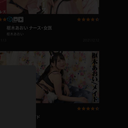
ホットパンツ
短ソックス
枢木あおい ナース・女医
普段着
白パンスト
枢木あおい
1.13
2021.12.12
茶色
お天気おねえさん
ガーターベルト
ニプレス
赤
ナース
スニーカー
縄跳び
緑
L
パンプス
オイル
バック
浴衣
足袋
鏡
アンスコ
アンミラ
枢木あおい メイド
開脚マシーン
枢木あおい
リ