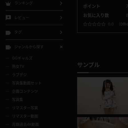
ランキング
ポイント
お気に入り数
レビュー
0.0
（
0件
タグ
ジャンルから探す
GGギャルズ
サンプル
熟女TV
ラブデジ
写真集動画セット
企画コンテンツ
写真集
リマスター写真
リマスター動画
月額過去4K動画