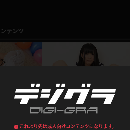
喪服
ボディコン
デニムスカート
ワンピース
ルーズソックス
ニーハイソックス
コンテンツ
ジーンズ
エプロン
ハイソックス
パンスト
黒
オレンジ
バーテンダー
アルバイト
ベージュパンスト
網タイツ
マフラー
グローブ
紺
紫
ン
レースクイーン
ミニスカポリス
ガーターストッキング
サスペンダーストッキング
ストレッチポール
ボール
黄色
青
ーツ
女教師
CA
O
うわばき
ストラップシューズ
リコーダー
マジックハンド
ピンク
いちご
T
ドレス
巫女
着物
ブーツ
サンダル
水鉄砲
三輪車
バックレース
全身パンツ
ガーリー
ふりふり衣装
1
ハイヒール
裸足
鉄棒
足漕ぎマシーン
これより先は成人向けコンテンツになります。
2024.11.14
企画コンテンツ