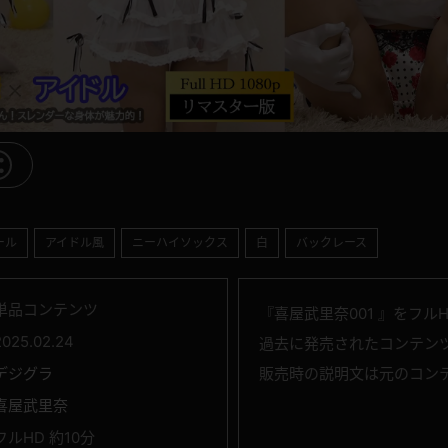
ール
アイドル風
ニーハイソックス
白
バックレース
単品コンテンツ
『喜屋武里奈001 』をフルH
2025.02.24
過去に発売されたコンテン
デジグラ
販売時の説明文は元のコン
喜屋武里奈
フルHD 約10分