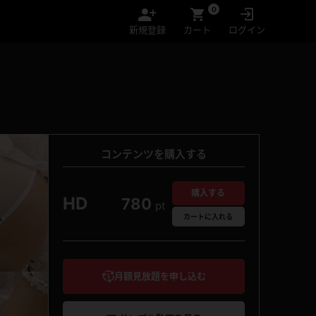
0
新規登録
カート
ログイン
コンテンツを購入する
購入する
HD
780
pt
カート
に入れる
月額見放題を申し込む