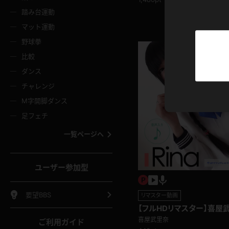
ニムスカート
ワンピース
ホットパ
メイド
ーズソックス
ニーハイソックス
短ソック
踏み台運動
マット運動
ーンズ
エプロン
普段着
彼シャツ
イソックス
パンスト
白パンス
野球拳
オレンジ
茶色
比較
ーテンダー
アルバイト
お天気お
水着
ージュパンスト
網タイツ
ガーター
ダンス
フラー
グローブ
ニプレス
紫
赤
チャレンジ
ースクイーン
ミニスカポリス
ナース
スクミズ
ーターストッキング
サスペンダーストッキング
スニーカ
M字開脚ダンス
トレッチポール
ボール
縄跳び
色
青
緑
足フェチ
教師
CA
OL
スパッツ
わばき
ストラップシューズ
パンプス
コーダー
マジックハンド
オイル
一覧ページへ
ンク
いちご
Tバック
女
着物
浴衣
チアリーダー
ーツ
サンダル
足袋
鉄砲
三輪車
鏡
ユーザー参加型
ックレース
全身パンツ
アンスコ
ーリー
ふりふり衣装
アンミラ
イヒール
裸足
棒
足漕ぎマシーン
開脚マシ
要望BBS
リマスター動画
【フルHDリマスター】喜屋
着
セーター
パーカー
喜屋武里奈
ご利用ガイド