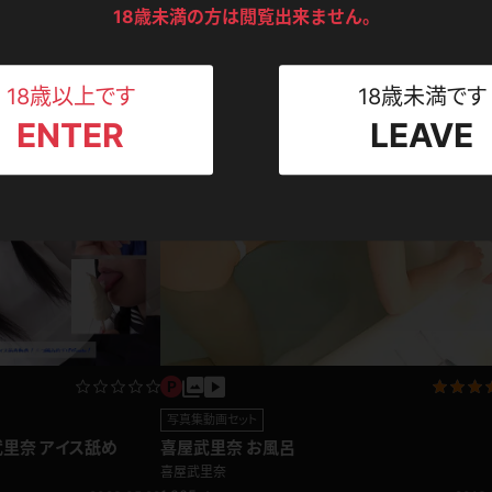
ンツ
下着
セーター
18歳未満の方は閲覧出来ません。
ス
喜屋武里奈 オーダーメイド
喜屋武里奈
Tシャツ
スリップ
1,205pt
2013.0
ト
18歳以上です
18歳未満です
ENTER
LEAVE
ねえさん
マイクロビキニ
ビキニ
ベルト
スポーツウェア
ゴルフ
ー
レオタード
陸上
体操服
ーン
写真集動画セット
喜屋武里奈 お風呂
武里奈 アイス舐め
喜屋武里奈