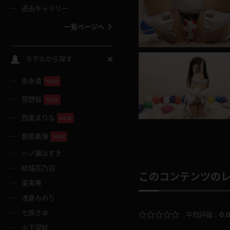
過去ギャラリー
一覧ページへ
スクールコス
モデルから探す
命永遠
NEW
バスタオル
宮野桜
NEW
全裸
西尾まりな
NEW
碧那美海
NEW
レースリミテーション
一ノ瀬はずき
結城花乃羽
クリスマス
このコンテンツの
東実果
浅倉みのり
ボディタイツ
七原さゆ
平均評価：
0.
山下望結