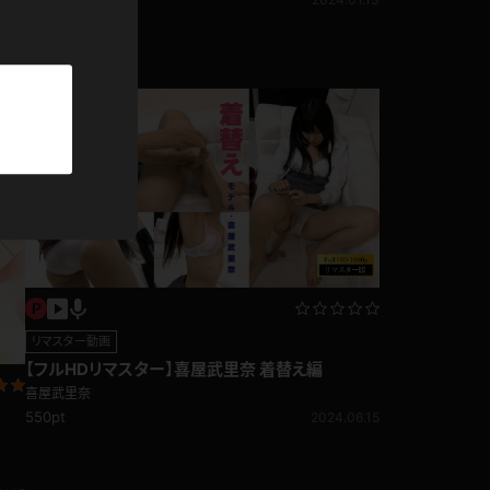
パーカー
部屋着
4.05
競泳水着
ジャージ
テニス
リマスター動画
【フルHDリマスター】喜屋武里奈 着替え編
喜屋武里奈
550pt
2024.06.15