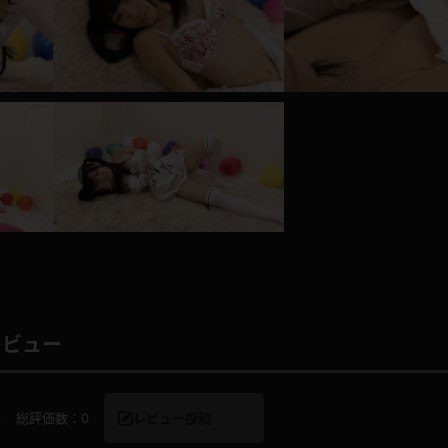
レインコート
カーディガン
バスローブ
キャミソール
透け
ハイレグ
アイドル風
バニーガール
サバゲー
コスプレ
レビュー
ビスチェ
SM衣装
0
総評価数：
0
レビュー投稿