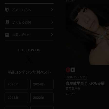
440pt
シャツ
スリップ
部屋着
初めての方へ
イクロビキニ
ビキニ
競泳水着
よくある質問
ポーツウェア
ゴルフ
ジャージ
お問い合わせ
オタード
陸上
テニス
FOLLOW US
操服
単品コンテンツ年別ベスト
企画コンテンツ
喜屋武里奈 乳・尻もみ編
2025年
2024年
喜屋武里奈
420pt
2023年
2022年