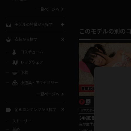
ウェディングドレス
一覧ページへ
インコート
カーディガン
コート
私服
ソックス
モデルの特徴から探す
このモデルの別の
スローブ
キャミソール
ズボン
地雷風コーデ
熟女
中間ソックス
衣装から探す
ギャル
白
け
ハイレグ
ミニスカ
主婦
コスチューム
黒パンスト
巨乳
メガネ
パイパン
レッグウェア
ベージュ
イドル風
バニーガール
ハロウィ
エステ
ガーターリング
軟体
下着
バランスボール
スレンダー
グレー
小道具・アクセサリー
バゲー
コスプレ
ボディス
女医
ローファー
ムチムチ
フラフープ
一覧ページへ
ミニマム
水色
スチェ
SM衣装
チャイナ
袴
レースアップパンプス
長身
自転車
企画コンテンツから探す
リマスター写真
色白
紐
服
ボディコン
ドレス
和服
【4K画像集】喜屋武里奈00
下駄
ストーリー
一覧ページへ
棒
喜屋武里奈
舐め
1,480pt