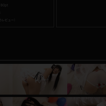
780pt
8
のレビュー
）