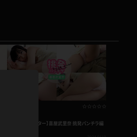
ドレス
ホットパンツ
短ソックス
普段着
白パンスト
茶色
お天気おねえさん
ガーターベルト
ニプレス
赤
ナース
スニーカー
縄跳び
緑
L
パンプス
オイル
バック
浴衣
足袋
鏡
リマスター動画
アンスコ
アンミラ
【フルHDリマスター】喜屋武里奈 挑発パンチラ編
開脚マシーン
喜屋武里奈
550pt
2024.01.13