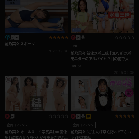
前乃菜々 スポーツ
VR
2022.03.06
前乃菜々 競泳水着三昧 【3DVR】水着
モニターのアルバイト！？目の前で大胆
に着替える！
980pt
2025.04.05
企画コンテンツ
企画コンテンツ
前乃菜々 オールヌード写真集【8K画像
前乃菜々 「ご主人様早く脱いで下さい
集】 軟体の菜々ちゃんから生みだされ
♪」野球拳編