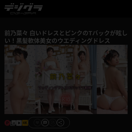
前乃菜々 白いドレスとピンクのTバックが眩し
い！黒髪軟体美女のウエディングドレス