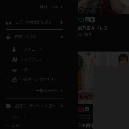
一覧ページへ
インコート
カーディガン
コート
私服
ソックス
モデルの特徴から探す
前乃菜々 ドレス
スローブ
キャミソール
ズボン
地雷風コーデ
熟女
中間ソックス
前乃菜々
衣装から探す
ギャル
白
け
ハイレグ
ミニスカ
主婦
コスチューム
黒パンスト
巨乳
メガネ
パイパン
レッグウェア
ベージュ
イドル風
バニーガール
ハロウィ
エステ
ガーターリング
軟体
下着
バランスボール
スレンダー
グレー
小道具・アクセサリー
バゲー
コスプレ
ボディス
女医
ローファー
ムチムチ
フラフープ
一覧ページへ
ミニマム
水色
スチェ
SM衣装
チャイナ
袴
レースアップパンプス
長身
自転車
企画コンテンツから探す
色白
紐
服
ボディコン
ドレス
和服
下駄
ストーリー
リマスター写真
一覧ページへ
棒
【4K画像集】前乃菜々 テニ
舐め