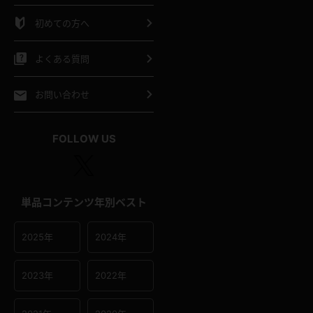
シャツ
スリップ
部屋着
初めての方へ
イクロビキニ
ビキニ
競泳水着
よくある質問
ポーツウェア
ゴルフ
ジャージ
お問い合わせ
オタード
陸上
テニス
FOLLOW US
操服
単品コンテンツ年別ベスト
2025年
2024年
2023年
2022年