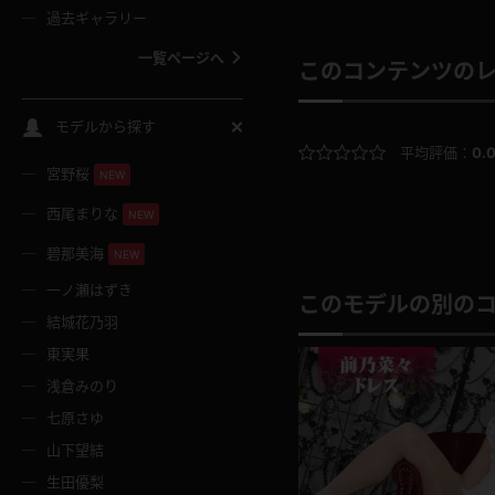
過去ギャラリー
一覧ページへ
このコンテンツの
スクールコス
モデルから探す
平均評価：
0.
宮野桜
バスタオル
NEW
西尾まりな
NEW
全裸
碧那美海
NEW
一ノ瀬はずき
レースリミテーション
このモデルの別の
結城花乃羽
東実果
クリスマス
浅倉みのり
七原さゆ
ボディタイツ
山下望結
生田優梨
ウェディングドレス