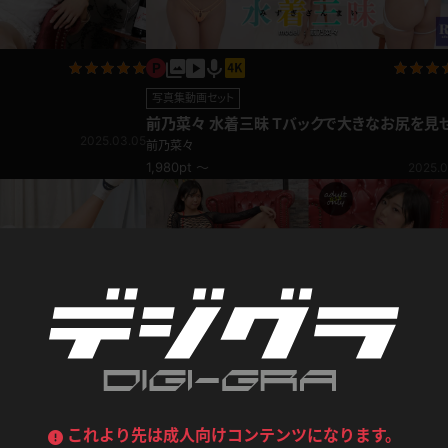
デニムスカート
ワンピース
ルーズソックス
ニーハイソックス
写真集動画セット
ジーンズ
エプロン
ハイソックス
パンスト
前乃菜々 水着三昧 Tバックで大きなお尻を見
2025.03.05
くる！軟体ポーズたっぷり♪
前乃菜々
黒
オレンジ
バーテンダー
アルバイト
1,980pt ～
2025.0
ベージュパンスト
網タイツ
マフラー
グローブ
紺
紫
ン
レースクイーン
ミニスカポリス
ガーターストッキング
サスペンダーストッキング
ストレッチポール
ボール
黄色
青
ーツ
女教師
CA
O
うわばき
ストラップシューズ
リコーダー
マジックハンド
ピンク
いちご
T
ドレス
巫女
着物
ブーツ
サンダル
水鉄砲
三輪車
バックレース
全身パンツ
ガーリー
ふりふり衣装
ハイヒール
裸足
写真集動画セット
鉄棒
足漕ぎマシーン
これより先は成人向けコンテンツになります。
ス(月額見放題)
前乃菜々 黒髪清純派美女の限界ギリギリ露出 