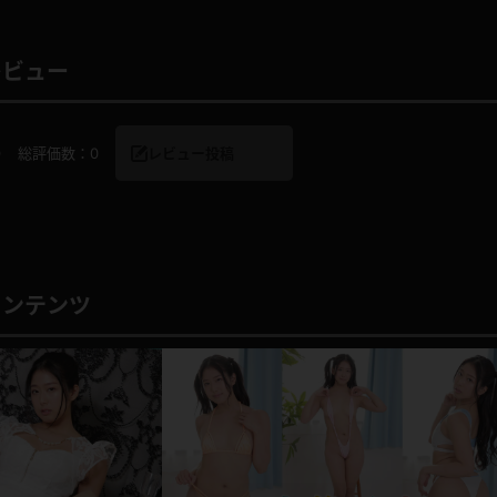
レビュー
レインコート
カーディガン
0
総評価数：
0
レビュー投稿
バスローブ
キャミソール
透け
ハイレグ
アイドル風
バニーガール
コンテンツ
サバゲー
コスプレ
ビスチェ
SM衣装
喪服
ボディコン