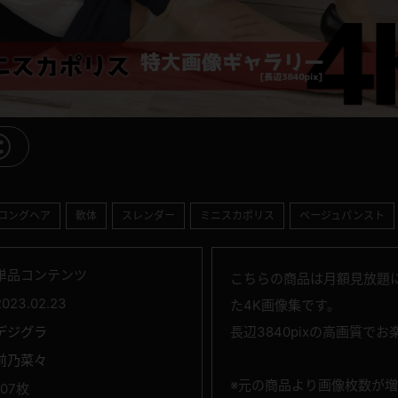
ロングヘア
軟体
スレンダー
ミニスカポリス
ベージュパンスト
単品コンテンツ
こちらの商品は月額見放題に
2023.02.23
た4K画像集です。
デジグラ
長辺3840pixの高画質で
前乃菜々
※元の商品より画像枚数が
107枚