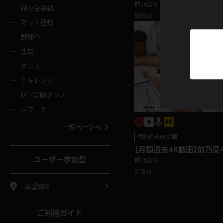
ニムスカート
ワンピース
ホットパ
メイド
ーズソックス
ニーハイソックス
短ソック
前乃菜々
踏み台運動
880pt
マット運動
ーンズ
エプロン
普段着
彼シャツ
イソックス
パンスト
白パンス
野球拳
オレンジ
茶色
比較
ーテンダー
アルバイト
お天気お
水着
ージュパンスト
網タイツ
ガーター
ダンス
フラー
グローブ
ニプレス
紫
赤
チャレンジ
ースクイーン
ミニスカポリス
ナース
スクミズ
ーターストッキング
サスペンダーストッキング
スニーカ
M字開脚ダンス
トレッチポール
ボール
縄跳び
色
青
緑
足フェチ
教師
CA
OL
スパッツ
わばき
ストラップシューズ
パンプス
コーダー
マジックハンド
オイル
一覧ページへ
ンク
いちご
Tバック
月額過去4K動画
女
着物
浴衣
チアリーダー
ーツ
サンダル
足袋
【月額過去4K動画】前乃菜
鉄砲
三輪車
鏡
ユーザー参加型
前乃菜々
ックレース
全身パンツ
アンスコ
ーリー
ふりふり衣装
アンミラ
518pt
イヒール
裸足
棒
足漕ぎマシーン
開脚マシ
要望BBS
着
セーター
パーカー
ご利用ガイド