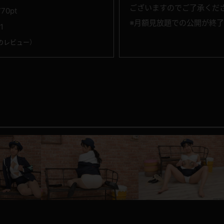
ございますのでご了承くだ
770pt
※月額見放題での公開が終
1
のレビュー
）