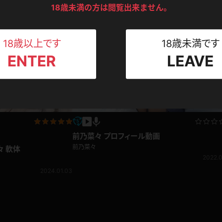
ンツ
下着
セーター
ディコン
ス
前乃菜々
18歳未満の方は閲覧出来ません。
1,892pt ～
2023.08.24
2022.0
Tシャツ
スリップ
ト
18歳以上です
18歳未満です
ENTER
LEAVE
ねえさん
マイクロビキニ
ビキニ
ベルト
スポーツウェア
ゴルフ
ー
レオタード
陸上
前乃菜々 プロフィール動画
体操服
前乃菜々
々 軟体
2022.0
2024.01.03
ーン