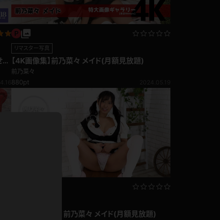
ホットパンツ
短ソックス
リマスター写真
普段着
白パンスト
せま
【4K画像集】前乃菜々 メイド(月額見放題)
前乃菜々
茶色
お天気おねえさん
880pt
4.16
2024.05.19
ガーターベルト
ニプレス
赤
ナース
スニーカー
縄跳び
緑
L
パンプス
オイル
バック
浴衣
足袋
鏡
アンスコ
アンミラ
リマスター動画
開脚マシーン
ボ
【4Kリマスター】前乃菜々 メイド(月額見放題)