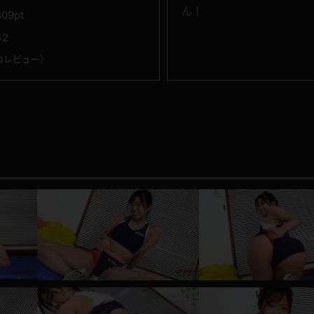
ん！
809pt
42
のレビュー
）