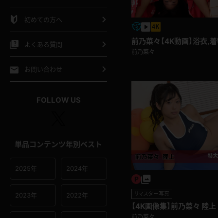
シャツ
スリップ
部屋着
初めての方へ
イクロビキニ
ビキニ
競泳水着
前乃菜々【4K動画】浴衣,
よくある質問
前乃菜々
ポーツウェア
ゴルフ
ジャージ
お問い合わせ
オタード
陸上
テニス
FOLLOW US
操服
単品コンテンツ年別ベスト
2025年
2024年
リマスター写真
2023年
2022年
【4K画像集】前乃菜々 陸上
前乃菜々