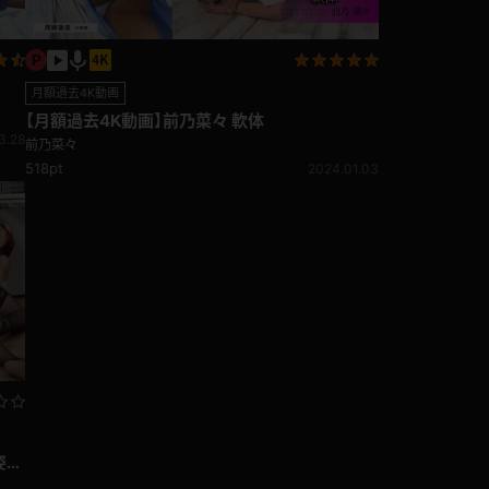
月額過去4K動画
【月額過去4K動画】前乃菜々 軟体
3.28
前乃菜々
518pt
2024.01.03
姿の