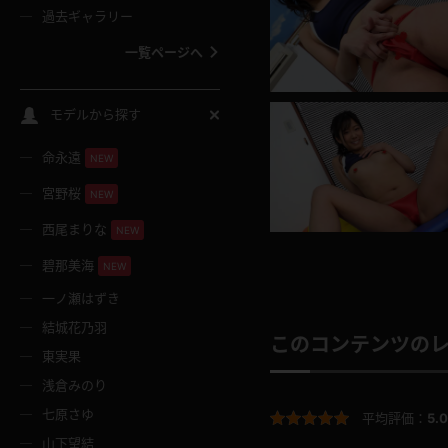
過去ギャラリー
一覧ページへ
スクールコス
モデルから探す
命永遠
NEW
バスタオル
宮野桜
NEW
全裸
西尾まりな
NEW
碧那美海
NEW
レースリミテーション
一ノ瀬はずき
結城花乃羽
クリスマス
このコンテンツの
東実果
浅倉みのり
ボディタイツ
七原さゆ
平均評価：
5.0
山下望結