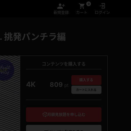
0
新規登録
カート
ログイン
. 挑発パンチラ編
コンテンツを購入する
購入する
4K
809
pt
カート
に入れる
月額見放題を申し込む