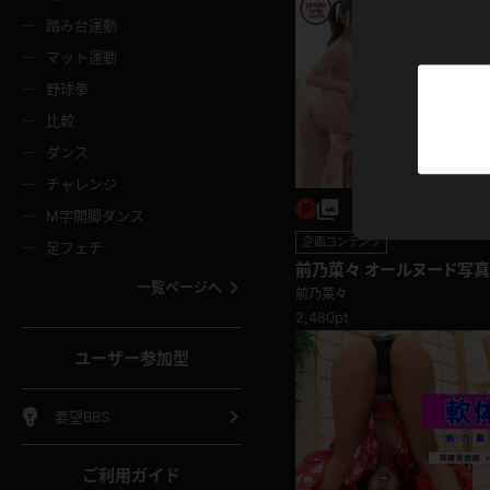
ニムスカート
ワンピース
ホットパ
メイド
ーズソックス
ニーハイソックス
短ソック
踏み台運動
マット運動
ーンズ
エプロン
普段着
彼シャツ
イソックス
パンスト
白パンス
野球拳
オレンジ
茶色
比較
ーテンダー
アルバイト
お天気お
水着
ージュパンスト
網タイツ
ガーター
ダンス
フラー
グローブ
ニプレス
紫
赤
チャレンジ
ースクイーン
ミニスカポリス
ナース
スクミズ
ーターストッキング
サスペンダーストッキング
スニーカ
M字開脚ダンス
トレッチポール
ボール
縄跳び
色
青
緑
企画コンテンツ
足フェチ
教師
CA
OL
スパッツ
わばき
ストラップシューズ
パンプス
前乃菜々 オールヌード写真
コーダー
マジックハンド
オイル
一覧ページへ
菜々ちゃんから生みだされる
前乃菜々
ンク
いちご
Tバック
バランスや開脚まで☆
2,480pt
女
着物
浴衣
チアリーダー
ーツ
サンダル
足袋
鉄砲
三輪車
鏡
ユーザー参加型
ックレース
全身パンツ
アンスコ
ーリー
ふりふり衣装
アンミラ
イヒール
裸足
棒
足漕ぎマシーン
開脚マシ
要望BBS
着
セーター
パーカー
ご利用ガイド