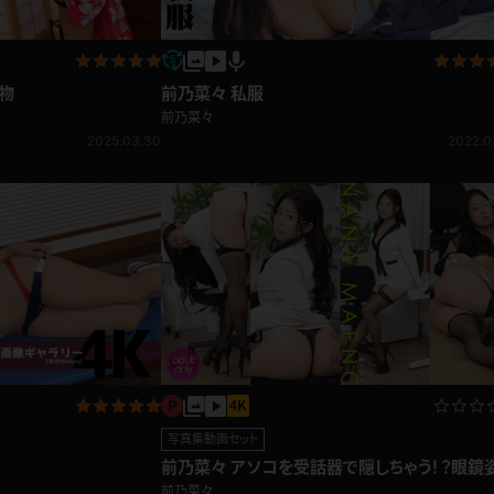
着物
前乃菜々 私服
前乃菜々
2025.03.30
2022.0
写真集動画セット
前乃菜々 アソコを受話器で隠しちゃう！？眼鏡
セクシーOL
前乃菜々