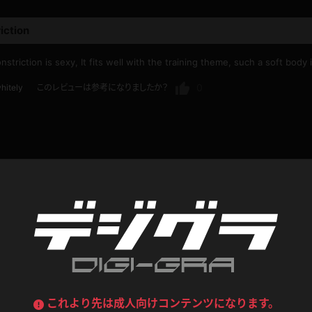
喪服
ボディコン
iction
デニムスカート
ワンピース
ルーズソックス
ニーハイソックス
triction is sexy, It fits well with the training theme, such a soft body 
ジーンズ
エプロン
ハイソックス
パンスト
0
hitely
このレビューは参考になりましたか？
黒
オレンジ
バーテンダー
アルバイト
ベージュパンスト
網タイツ
マフラー
グローブ
紺
紫
ン
レースクイーン
ミニスカポリス
ガーターストッキング
サスペンダーストッキング
ストレッチポール
ボール
1
黄色
青
ーツ
女教師
CA
O
うわばき
ストラップシューズ
リコーダー
マジックハンド
ピンク
いちご
T
ドレス
巫女
着物
ブーツ
サンダル
水鉄砲
三輪車
バックレース
全身パンツ
コンテンツ
ガーリー
ふりふり衣装
ハイヒール
裸足
鉄棒
足漕ぎマシーン
これより先は成人向けコンテンツになります。