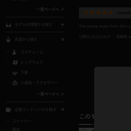
ウェディングドレス
一覧ページへ
constr
インコート
カーディガン
コート
私服
ソックス
モデルの特徴から探す
The plump waist from the cons
スローブ
キャミソール
ズボン
地雷風コーデ
熟女
中間ソックス
公開日：2023.04.27
投稿者：
w
衣装から探す
ギャル
白
け
ハイレグ
ミニスカ
主婦
コスチューム
黒パンスト
巨乳
メガネ
パイパン
レッグウェア
ベージュ
イドル風
バニーガール
ハロウィ
エステ
ガーターリング
軟体
下着
バランスボール
スレンダー
グレー
小道具・アクセサリー
バゲー
コスプレ
ボディス
女医
ローファー
ムチムチ
フラフープ
一覧ページへ
ミニマム
水色
スチェ
SM衣装
チャイナ
袴
レースアップパンプス
長身
自転車
企画コンテンツから探す
色白
紐
このモデルの別の
服
ボディコン
ドレス
和服
下駄
ストーリー
一覧ページへ
棒
舐め