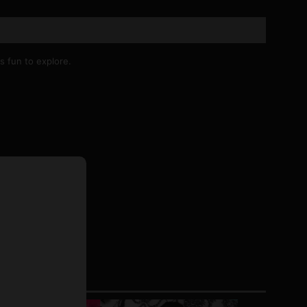
ドレス
ホットパンツ
短ソックス
is fun to explore.
普段着
白パンスト
茶色
お天気おねえさん
ガーターベルト
ニプレス
赤
ナース
スニーカー
縄跳び
緑
L
パンプス
オイル
バック
浴衣
足袋
鏡
アンスコ
アンミラ
開脚マシーン