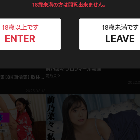
ンツ
下着
セーター
18歳未満の方は閲覧出来ません。
ス
Tシャツ
スリップ
ト
18歳以上です
18歳未満です
ENTER
LEAVE
ねえさん
マイクロビキニ
ビキニ
ベルト
スポーツウェア
ゴルフ
ー
前乃菜々 プロフィール動画
レオタード
陸上
前乃菜々
集【8K画像集】 軟体の
お宝ショット満載！I字
2022.0
2025.03.13
体操服
ーン