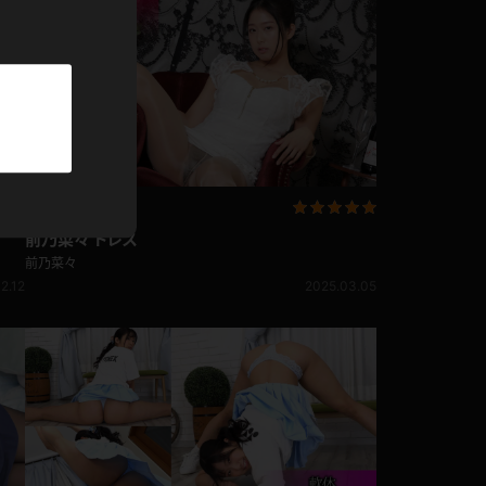
パーカー
部屋着
競泳水着
ジャージ
前乃菜々 ドレス
テニス
前乃菜々
2.12
2025.03.05