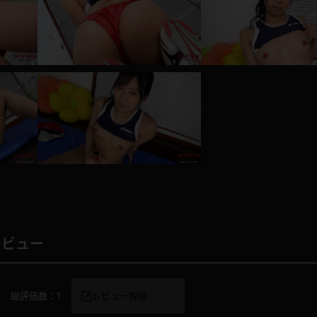
レインコート
カーディガン
バスローブ
キャミソール
透け
ハイレグ
アイドル風
バニーガール
サバゲー
コスプレ
レビュー
ビスチェ
SM衣装
総評価数：
1
レビュー投稿