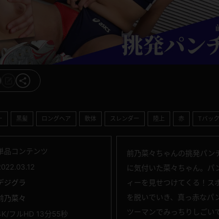
ー
黒髪
ロングヘア
軟体
スレンダー
陸上
赤
Tバッ
単品コンテンツ
前乃菜々ちゃんの挑発パン
2022.03.12
に気付いた菜々ちゃん。パ
デジグラ
ィーを見せつけてくる！ス
を脱いでいき、真っ赤なパ
前乃菜々
ツーマンでみっちりしごい
4K/フルHD 13分55秒