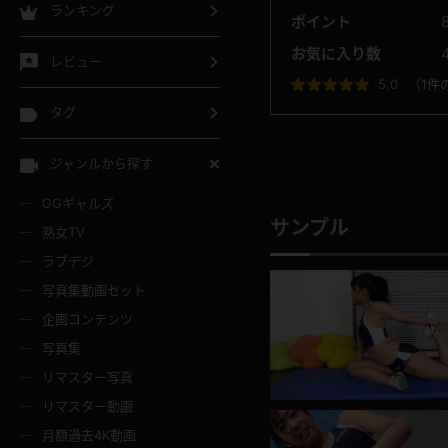
ランキング
ポイント
お気に入り数
レビュー
5.0
（
1件
タグ
ジャンルから探す
GGギャルズ
サンプル
熟女TV
ラブデジ
写真集動画セット
企画コンテンツ
写真集
リマスター写真
リマスター動画
月額過去4K動画