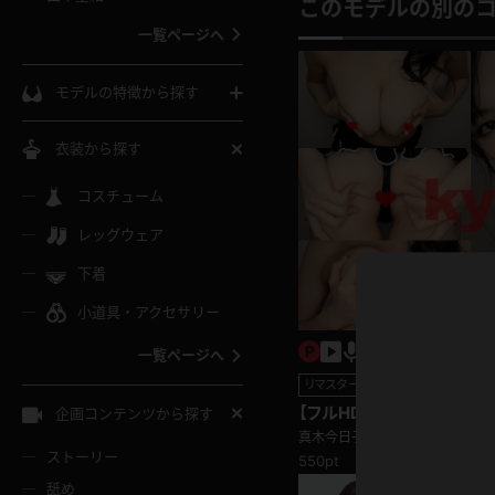
ウェディングドレス
このモデルの別の
一覧ページへ
インコート
カーディガン
コート
私服
ソックス
モデルの特徴から探す
スローブ
キャミソール
ズボン
地雷風コーデ
熟女
中間ソックス
衣装から探す
ギャル
白
け
ハイレグ
ミニスカ
主婦
コスチューム
黒パンスト
巨乳
メガネ
パイパン
レッグウェア
ベージュ
イドル風
バニーガール
ハロウィ
エステ
ガーターリング
軟体
下着
バランスボール
スレンダー
グレー
小道具・アクセサリー
バゲー
コスプレ
ボディス
女医
ローファー
ムチムチ
フラフープ
一覧ページへ
ミニマム
水色
スチェ
SM衣装
チャイナ
袴
リマスター動画
レースアップパンプス
長身
自転車
【フルHDリマスター】真木
企画コンテンツから探す
色白
紐
真木今日子
服
ボディコン
ドレス
和服
下駄
ストーリー
550pt
一覧ページへ
棒
舐め