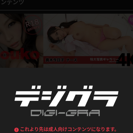
喪服
ボディコン
コンテンツ
デニムスカート
ワンピース
ルーズソックス
ニーハイソックス
ジーンズ
エプロン
ハイソックス
パンスト
黒
オレンジ
バーテンダー
アルバイト
ベージュパンスト
網タイツ
マフラー
グローブ
紺
紫
ン
レースクイーン
ミニスカポリス
ガーターストッキング
サスペンダーストッキング
ストレッチポール
ボール
黄色
青
リマスター写真
新作
ーツ
女教師
CA
O
うわばき
ストラップシューズ
【4Kリマスター写真】真木今日子001（ナース）
リコーダー
マジックハンド
真木今日子
ピンク
いちご
T
ドレス
巫女
着物
1,480pt
2026.0
ブーツ
サンダル
水鉄砲
三輪車
今日子 乳・尻もみ編
バックレース
全身パンツ
ガーリー
ふりふり衣装
ハイヒール
裸足
2022.01.11
鉄棒
足漕ぎマシーン
これより先は成人向けコンテンツになります。