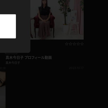
パーカー
部屋着
競泳水着
ジャージ
熟女TV
真木今日子 プロフィール動画
テニス
真木今日子
2023.10.17
0.18