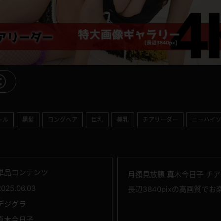
ール
黒髪
ロングヘア
巨乳
美乳
チアリーダー
ニーハイ
単品コンテンツ
月額見放題 真木今日子 チ
2025.06.03
長辺3840pixの高画質で
デジグラ
真木今日子