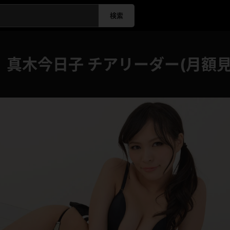
検索
】真木今日子 チアリーダー(月額見