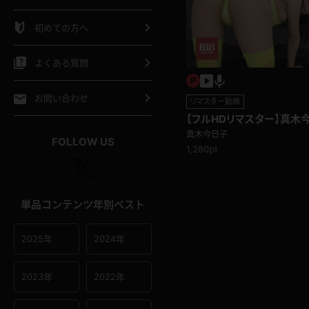
シャツ
スリップ
部屋着
初めての方へ
イクロビキニ
ビキニ
競泳水着
よくある質問
ポーツウェア
ゴルフ
ジャージ
お問い合わせ
リマスター動画
【フルHDリマスター】真木今
オタード
陸上
テニス
真木今日子
FOLLOW US
1,280pt
操服
単品コンテンツ年別ベスト
2025年
2024年
2023年
2022年