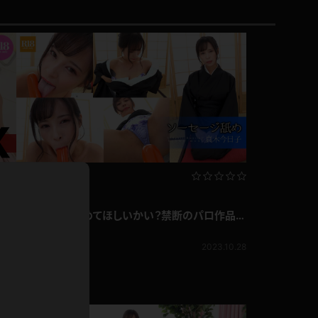
ドレス
ホットパンツ
短ソックス
普段着
白パンスト
茶色
お天気おねえさん
ガーターベルト
ニプレス
赤
ナース
スニーカー
縄跳び
緑
熟女TV
L
パンプス
真木今日子 舐めてほしいかい？禁断のパロ作品が
オイル
登場！ソーセージ舐め
真木今日子
バック
浴衣
809pt
2023.10.28
7.21
足袋
鏡
アンスコ
アンミラ
開脚マシーン