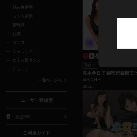
ニムスカート
ワンピース
ホットパ
メイド
ーズソックス
ニーハイソックス
短ソック
踏み台運動
マット運動
ーンズ
エプロン
普段着
彼シャツ
イソックス
パンスト
白パンス
野球拳
オレンジ
茶色
比較
ーテンダー
アルバイト
お天気お
水着
ージュパンスト
網タイツ
ガーター
ダンス
フラー
グローブ
ニプレス
紫
赤
チャレンジ
ースクイーン
ミニスカポリス
ナース
スクミズ
ーターストッキング
サスペンダーストッキング
スニーカ
M字開脚ダンス
トレッチポール
ボール
縄跳び
熟女TV
色
青
緑
足フェチ
教師
CA
OL
真木今日子 秘密倶楽部で1
スパッツ
わばき
ストラップシューズ
パンプス
ことに耐えられるか？顔面
コーダー
マジックハンド
オイル
真木今日子
一覧ページへ
ンク
いちご
Tバック
825pt
女
着物
浴衣
チアリーダー
ーツ
サンダル
足袋
鉄砲
三輪車
鏡
ユーザー参加型
ックレース
全身パンツ
アンスコ
ーリー
ふりふり衣装
アンミラ
イヒール
裸足
棒
足漕ぎマシーン
開脚マシ
要望BBS
着
セーター
パーカー
ご利用ガイド