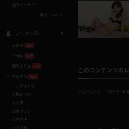
過去ギャラリー
一覧ページへ
スクールコス
モデルから探す
命永遠
NEW
バスタオル
宮野桜
NEW
全裸
西尾まりな
NEW
このコンテンツの
碧那美海
NEW
レースリミテーション
一ノ瀬はずき
平均評価：
0.
結城花乃羽
クリスマス
東実果
浅倉みのり
ボディタイツ
七原さゆ
山下望結