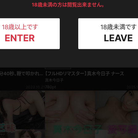
ンツ
下着
セーター
18歳未満の方は閲覧出来ません。
ス
Tシャツ
スリップ
ト
18歳以上です
18歳未満です
ENTER
LEAVE
ねえさん
マイクロビキニ
ビキニ
ベルト
スポーツウェア
ゴルフ
ー
リマスター動画
分40秒、鞭で叩かれる
【フルHDリマスター】真木今日子 ナース
レオタード
陸上
騎乗編
真木今日子
780pt
2023.10.21
2025.1
体操服
ーン