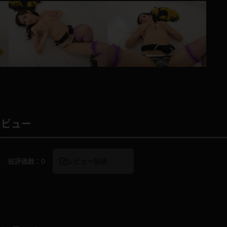
レインコート
カーディガン
バスローブ
キャミソール
透け
ハイレグ
レビュー
アイドル風
バニーガール
0
総評価数：
0
レビュー投稿
サバゲー
コスプレ
ビスチェ
SM衣装