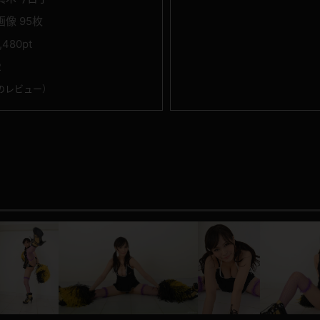
画像 95枚
1,480pt
2
のレビュー
）