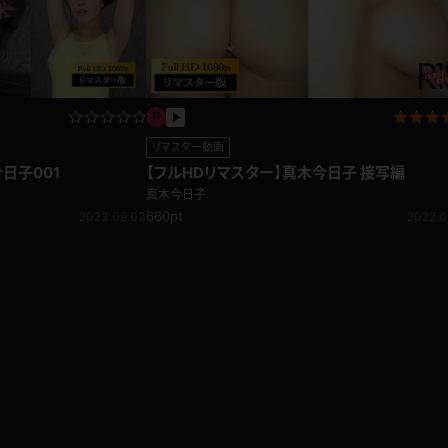
リマスター動画
日子001
【フルHDリマスター】真木今日子 接写編
真木今日子
660pt
2023.09.03
2022.0