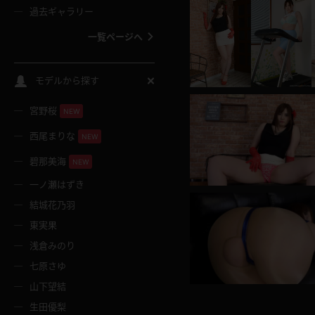
過去ギャラリー
一覧ページへ
スクールコス
モデルから探す
宮野桜
バスタオル
NEW
西尾まりな
NEW
全裸
碧那美海
NEW
一ノ瀬はずき
レースリミテーション
結城花乃羽
東実果
クリスマス
浅倉みのり
七原さゆ
ボディタイツ
山下望結
生田優梨
ウェディングドレス