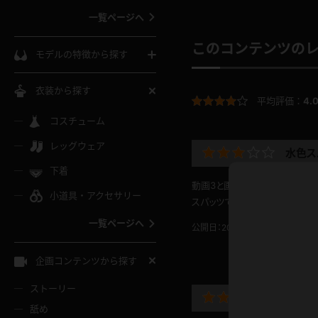
一覧ページへ
インコート
カーディガン
コート
私服
ソックス
このコンテンツの
モデルの特徴から探す
スローブ
キャミソール
ズボン
地雷風コーデ
熟女
中間ソックス
衣装から探す
平均評価：
4.
ギャル
白
け
ハイレグ
ミニスカ
主婦
コスチューム
黒パンスト
巨乳
メガネ
パイパン
レッグウェア
ベージュ
水色ス
イドル風
バニーガール
ハロウィ
エステ
ガーターリング
軟体
下着
バランスボール
スレンダー
動画3と画像ファイル2の水色ス
グレー
小道具・アクセサリー
バゲー
コスプレ
ボディス
女医
スパッツでの運動とドアップは良
ローファー
ムチムチ
フラフープ
一覧ページへ
ミニマム
公開日：2024.07.31
投稿者：
水色
スチェ
SM衣装
チャイナ
袴
レースアップパンプス
長身
自転車
企画コンテンツから探す
色白
紐
服
ボディコン
ドレス
和服
下駄
ストーリー
一覧ページへ
棒
素晴ら
舐め