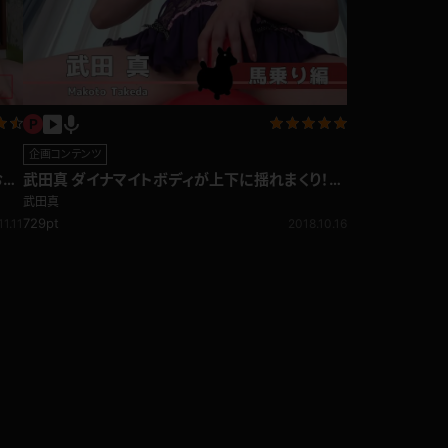
企画コンテンツ
お尻
武田真 ダイナマイトボディが上下に揺れまくり！激
しく乱れる揺れる！馬乗り編
武田真
729pt
11.11
2018.10.16