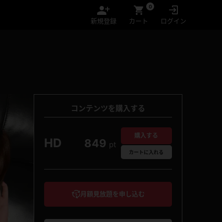
0
新規登録
カート
ログイン
コンテンツを購入する
購入する
HD
849
pt
カート
に入れる
月額見放題を申し込む