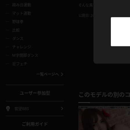
ニムスカート
ワンピース
ホットパ
メイド
ーズソックス
ニーハイソックス
短ソック
踏み台運動
そんな真ちゃんに抱きついて匂
マット運動
公開日：2022.01.08
投稿者：
サ
ーンズ
エプロン
普段着
彼シャツ
イソックス
パンスト
白パンス
野球拳
オレンジ
茶色
比較
ーテンダー
アルバイト
お天気お
水着
ージュパンスト
網タイツ
ガーター
ダンス
フラー
グローブ
ニプレス
紫
赤
チャレンジ
ースクイーン
ミニスカポリス
ナース
スクミズ
ーターストッキング
サスペンダーストッキング
スニーカ
M字開脚ダンス
トレッチポール
ボール
縄跳び
色
青
緑
足フェチ
教師
CA
OL
スパッツ
わばき
ストラップシューズ
パンプス
コーダー
マジックハンド
オイル
一覧ページへ
ンク
いちご
Tバック
女
着物
浴衣
チアリーダー
ーツ
サンダル
足袋
鉄砲
三輪車
鏡
ユーザー参加型
このモデルの別の
ックレース
全身パンツ
アンスコ
ーリー
ふりふり衣装
アンミラ
イヒール
裸足
棒
足漕ぎマシーン
開脚マシ
要望BBS
着
セーター
パーカー
ご利用ガイド