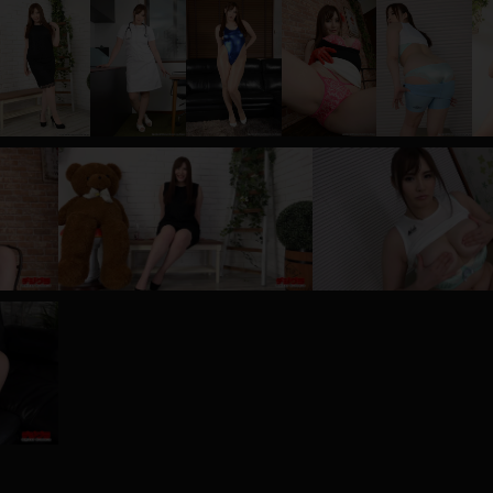
レインコート
カーディガン
バスローブ
キャミソール
透け
ハイレグ
アイドル風
バニーガール
サバゲー
コスプレ
ビスチェ
SM衣装
喪服
ボディコン