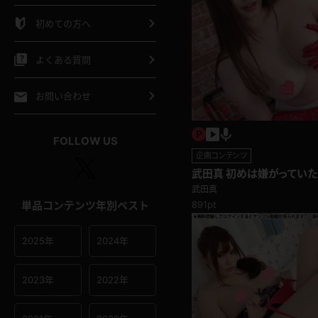
シャツ
スリップ
部屋着
初めての方へ
イクロビキニ
ビキニ
競泳水着
よくある質問
ポーツウェア
ゴルフ
ジャージ
お問い合わせ
オタード
陸上
テニス
FOLLOW US
企画コンテンツ
操服
武田真 初めは嫌がっていた
ていく巨乳女！挑発パンチ
武田真
単品コンテンツ年別ベスト
891pt
2025年
2024年
2023年
2022年