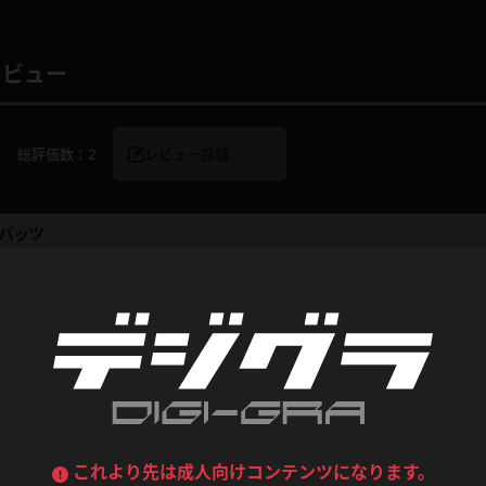
デニムスカート
ワンピース
ルーズソックス
ニーハイソックス
レビュー
ジーンズ
エプロン
ハイソックス
パンスト
0
総評価数：
2
レビュー投稿
黒
オレンジ
バーテンダー
アルバイト
ベージュパンスト
網タイツ
マフラー
グローブ
紺
紫
パッツ
ン
レースクイーン
ミニスカポリス
ガーターストッキング
サスペンダーストッキング
ストレッチポール
ボール
パッツに釣られて購入！！
黄色
青
ーツ
女教師
CA
O
かったが、途中で下したのが残念に感じられた・・・（スパッツは最後まで履いてまま
うわばき
ストラップシューズ
リコーダー
マジックハンド
0
ゴダイ
このレビューは参考になりましたか？
ピンク
いちご
T
ドレス
巫女
着物
ブーツ
サンダル
水鉄砲
三輪車
バックレース
全身パンツ
ガーリー
ふりふり衣装
ハイヒール
裸足
鉄棒
足漕ぎマシーン
しい体です
これより先は成人向けコンテンツになります。