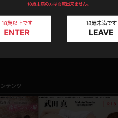
ンツ
下着
セーター
ス
18歳未満の方は閲覧出来ません。
いを嗅いで舐め回したい。どんな衣装を着ても大きくてむっちりした体は隠せません
0
カチン
このレビューは参考になりましたか？
Tシャツ
スリップ
ト
18歳以上です
18歳未満です
ENTER
LEAVE
ねえさん
マイクロビキニ
ビキニ
ベルト
スポーツウェア
ゴルフ
ー
1
レオタード
陸上
体操服
コンテンツ
ーン