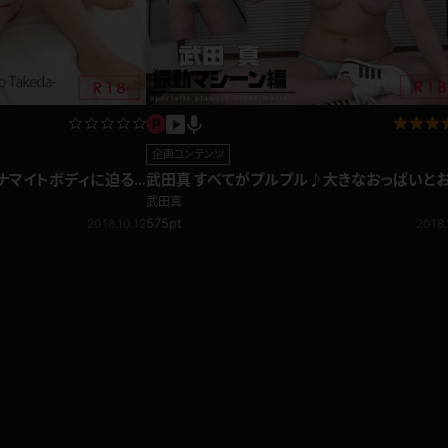
企画コンテンツ
ナマイトボディに迫る！
武田真 すべてがプルプル♪大きなおっぱいと
ろ満載な部屋着
を絶妙に揺らす振動マシーン編
武田真
575pt
2018.10.12
2018.