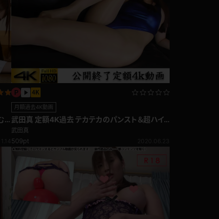
月額過去4K動画
む
武田真 定額4K過去 テカテカのパンスト＆超ハイ
レグレオタード！むっちり肉厚な下半身がたまらな
武田真
い♪
509pt
11.14
2020.06.23