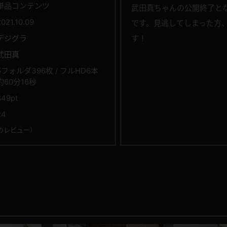
単品コンテンツ
武田真ちゃんの公開終了と
2021.10.09
です。見逃してしまった方
デジグラ
す！
武田真
5フォルダ396枚 / フルHD6本
約60分16秒
849pt
24
のレビュー
）