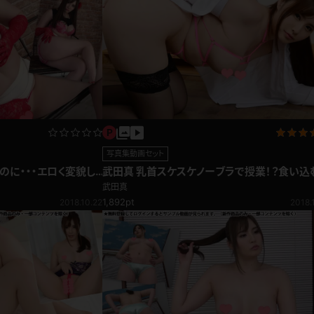
写真集動画セット
のに・・・エロく変貌し
武田真 乳首スケスケノーブラで授業！？食い込
ラ編
白紐パンの淫乱女教師
武田真
1,892pt
2018.10.22
2018.