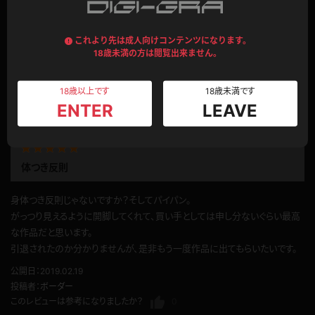
後ろ手パン
これより先は成人向けコンテンツになります。
18歳未満の方は閲覧出来ません。
清楚な顔立ちにムッチムチの下半身が堪らない雅子ちゃんがマイクロビキニ
で見せてくれます。
コートで現れた雅子ちゃん。
18歳以上です
18歳未満です
コートを脱ぐと、網のボディースーツの上に紫色のマイクロビキニ。
ENTER
LEAVE
もっと見る
股間に食い込んでいます。
堪りません。
Ｙ字バランスを見せてくれます。
体つき反則
股間が気になります。
絨毯に座って、大開脚です。
身体つき反則じゃないですか？そしてパイパン。
食い込んだ股間にドキドキです。
がっつり見えるように開脚してくれて、買い手としては申し分ないぐらい最高
ブラを上にずらして、手ブラです。
な作品だと思います。
立ち上がってパンティーを下ろします。
引退されたのか分かりませんが、是非もう一度作品に出てもらいたいです。
後ろ手パンを見せてくれます。
ボリュームたっぷりなピッチピチな身体が堪りません。
公開日：2019.02.19
投稿者：
ボーダー
公開日：2024.04.29
このレビューは参考になりましたか？
0
投稿者：
コロくん