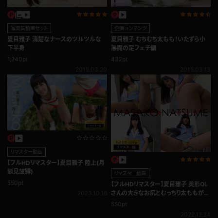
写真集動画セット
企画コンテンツ
夏目雅子 清楚なナースのツルツルな
夏目雅子 むちむち太もも！いたずら小
下半身
悪魔の足フェチ編
1,240pt
432pt
2015.03.20
2015.03.13
リマスター動画
【フルHDリマスター】夏目雅子 陸上(月
額見放題)
リマスター動画
550pt
【フルHDリマスター】夏目雅子 美形OL
2023.10.16
さんの大きなお尻とむっちり太ももがす
ごすぎる･･･
550pt
2022.12.24