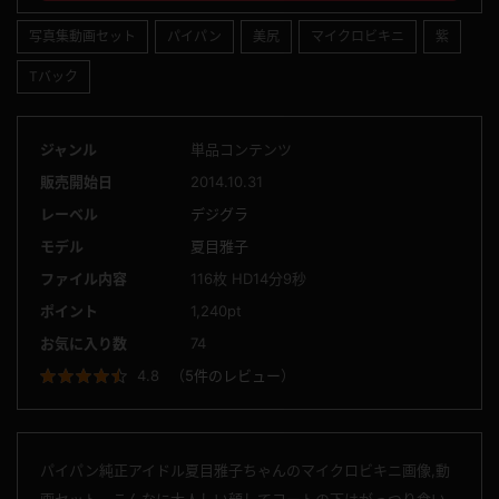
写真集動画セット
パイパン
美尻
マイクロビキニ
紫
Tバック
ジャンル
単品コンテンツ
販売開始日
2014.10.31
レーベル
デジグラ
モデル
夏目雅子
ファイル内容
116枚 HD14分9秒
ポイント
1,240pt
お気に入り数
74
4.8
（
5件のレビュー
）
パイパン純正アイドル夏目雅子ちゃんのマイクロビキニ画像,動
画セット。こんなに大人しい顔してコートの下はがっつり食い