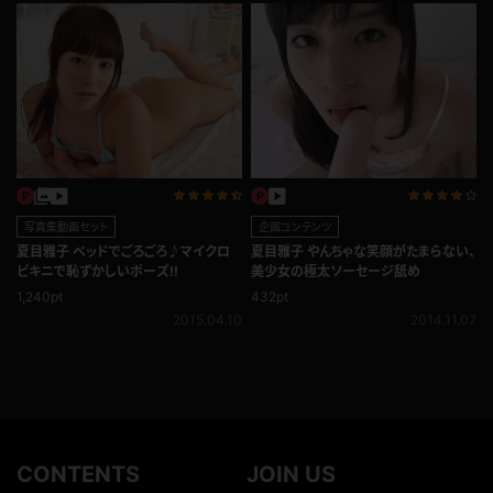
企画コンテンツ
写真集動画セット
夏目雅子 やんちゃな笑顔がたまらない、
夏目雅子 ベッドでごろごろ♪マイクロ
美少女の極太ソーセージ舐め
ビキニで恥ずかしいポーズ!!
432pt
1,240pt
2014.11.07
2015.04.10
CONTENTS
JOIN US