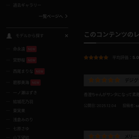
過去ギャラリー
一覧ページへ
スクールコス
このコンテンツの
モデルから探す
命永遠
NEW
バスタオル
平均評価：
5.0
宮野桜
NEW
全裸
西尾まりな
NEW
デジグ
碧那美海
NEW
レースリミテーション
一ノ瀬はずき
香澄ちゃんがサンタになって素敵
結城花乃羽
クリスマス
公開日：2025.12.04
投稿者：
s
東実果
浅倉みのり
ボディタイツ
七原さゆ
メリー
山下望結