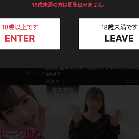
ンツ
下着
セーター
18歳未満の方は閲覧出来ません。
ス
Tシャツ
スリップ
ト
18歳以上です
18歳未満です
ENTER
LEAVE
ねえさん
マイクロビキニ
ビキニ
ベルト
スポーツウェア
ゴルフ
ー
写真集動画セット
松丸香澄 スレンダーなボディラインのかわい
2025.01.06
るキャバ嬢！ドレス
レオタード
陸上
松丸香澄
1,980pt ～
2025.0
体操服
ーン