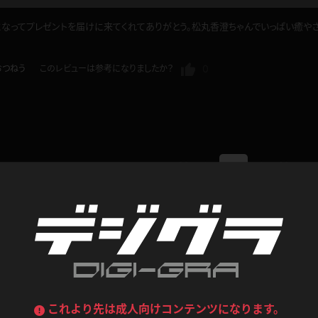
喪服
ボディコン
なってプレゼントを届けに来てくれてありがとう。松丸香澄ちゃんでいっぱい癒や
デニムスカート
ワンピース
ルーズソックス
ニーハイソックス
0
おつねう
このレビューは参考になりましたか？
ジーンズ
エプロン
ハイソックス
パンスト
黒
オレンジ
バーテンダー
アルバイト
ベージュパンスト
網タイツ
マフラー
グローブ
紺
紫
ン
レースクイーン
ミニスカポリス
1
ガーターストッキング
サスペンダーストッキング
ストレッチポール
ボール
黄色
青
ーツ
女教師
CA
O
うわばき
ストラップシューズ
リコーダー
マジックハンド
ピンク
いちご
T
ドレス
巫女
着物
ブーツ
サンダル
水鉄砲
三輪車
コンテンツ
バックレース
全身パンツ
ガーリー
ふりふり衣装
ハイヒール
裸足
鉄棒
足漕ぎマシーン
これより先は成人向けコンテンツになります。