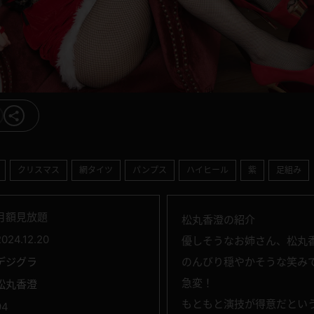
クリスマス
網タイツ
パンプス
ハイヒール
紫
足組み
月額見放題
松丸香澄の紹介
2024.12.20
優しそうなお姉さん、松丸
デジグラ
のんびり穏やかそうな笑み
急変！
松丸香澄
もともと演技が得意だとい
94