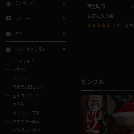
ランキング
再生時間
お気に入り数
レビュー
5.0
（
2件
タグ
ジャンルから探す
GGギャルズ
熟女TV
ラブデジ
サンプル
写真集動画セット
企画コンテンツ
写真集
リマスター写真
リマスター動画
月額過去4K動画