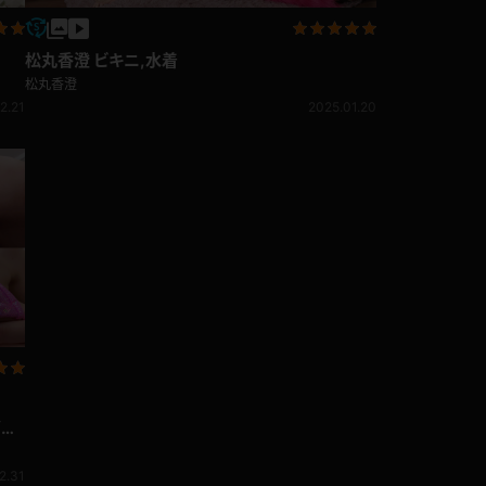
松丸香澄 ビキニ,水着
松丸香澄
2.21
2025.01.20
ダー
2.31