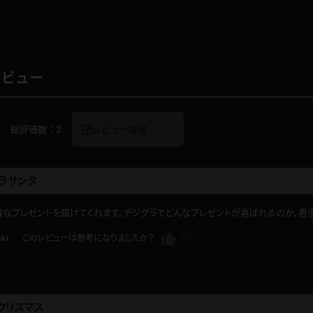
レインコート
カーディガン
レビュー
バスローブ
キャミソール
総評価数：
2
レビュー投稿
透け
ハイレグ
ラサンタ
アイドル風
バニーガール
なプレゼントを届けてくれます。デジグラでどんなプレゼントが喜ばれるのか、香
サバゲー
コスプレ
0
aki
このレビューは参考になりましたか？
ビスチェ
SM衣装
クリスマス