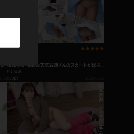
パーカー
部屋着
競泳水着
ジャージ
企画コンテンツ
すぎ
松丸香澄 強風 お天気お姉さんのスカートがばさ
ばさ揺れてパンツが見えちゃう！
テニス
松丸香澄
980pt
2.02
2024.12.25