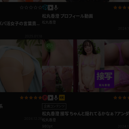
松丸香澄 プロフィール動画
松丸香澄
 パパ活女子の言葉責め
2024.1
2025.01.18
系
企画コンテンツ
松丸香澄 接写 ちゃんと隠れてるかなぁ？アン
2024.12.26
ヘアをギリ見せ！
松丸香澄
980pt
2024.1