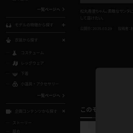
ウェディングドレス
一覧ページへ
松丸香澄ちゃん。素敵なサンタに
インコート
カーディガン
コート
私服
して届けたい。
ソックス
モデルの特徴から探す
公開日：2025.03.29
投稿者：
スローブ
キャミソール
ズボン
地雷風コーデ
熟女
中間ソックス
衣装から探す
ギャル
白
け
ハイレグ
ミニスカ
主婦
コスチューム
黒パンスト
巨乳
メガネ
パイパン
レッグウェア
ベージュ
イドル風
バニーガール
ハロウィ
エステ
ガーターリング
軟体
下着
バランスボール
スレンダー
グレー
小道具・アクセサリー
バゲー
コスプレ
ボディス
女医
ローファー
ムチムチ
フラフープ
一覧ページへ
ミニマム
水色
スチェ
SM衣装
チャイナ
袴
レースアップパンプス
長身
自転車
このモデルの別の
企画コンテンツから探す
色白
紐
服
ボディコン
ドレス
和服
下駄
ストーリー
一覧ページへ
棒
舐め