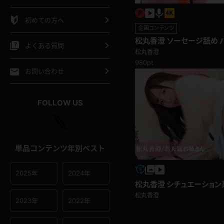
シャツ
スリップ
部屋着
初めての方へ
企画コンテンツ
イクロビキニ
ビキニ
競泳水着
松丸香澄 ソーセージ舐め
よくある質問
がエロすぎる！
松丸香澄
980pt
ポーツウェア
ゴルフ
ジャージ
お問い合わせ
オタード
陸上
テニス
FOLLOW US
操服
単品コンテンツ年別ベスト
2025年
2024年
松丸香澄 シチュエーション
松丸香澄
2023年
2022年