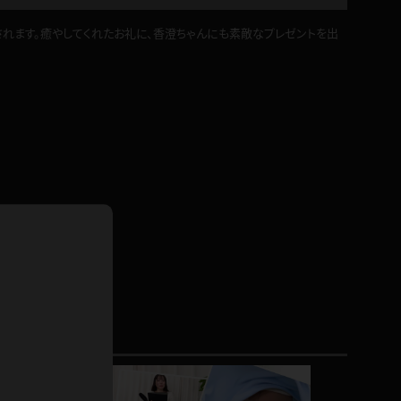
ドレス
されます。癒やしてくれたお礼に、香澄ちゃんにも素敵なプレゼントを出
ホットパンツ
短ソックス
普段着
白パンスト
茶色
お天気おねえさん
ガーターベルト
ニプレス
赤
ナース
スニーカー
縄跳び
緑
L
パンプス
オイル
バック
浴衣
足袋
鏡
アンスコ
アンミラ
開脚マシーン