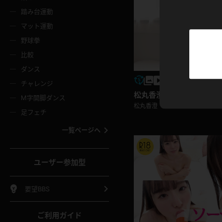
ニムスカート
ワンピース
ホットパ
メイド
ーズソックス
ニーハイソックス
短ソック
踏み台運動
マット運動
ーンズ
エプロン
普段着
彼シャツ
イソックス
パンスト
白パンス
野球拳
オレンジ
茶色
比較
ーテンダー
アルバイト
お天気お
水着
ージュパンスト
網タイツ
ガーター
ダンス
フラー
グローブ
ニプレス
紫
赤
チャレンジ
ースクイーン
ミニスカポリス
ナース
スクミズ
ーターストッキング
サスペンダーストッキング
スニーカ
松丸香澄 私服
M字開脚ダンス
トレッチポール
ボール
縄跳び
松丸香澄
色
青
緑
足フェチ
教師
CA
OL
スパッツ
わばき
ストラップシューズ
パンプス
コーダー
マジックハンド
オイル
一覧ページへ
ンク
いちご
Tバック
女
着物
浴衣
チアリーダー
ーツ
サンダル
足袋
鉄砲
三輪車
鏡
ユーザー参加型
ックレース
全身パンツ
アンスコ
ーリー
ふりふり衣装
アンミラ
イヒール
裸足
棒
足漕ぎマシーン
開脚マシ
要望BBS
着
セーター
パーカー
ご利用ガイド