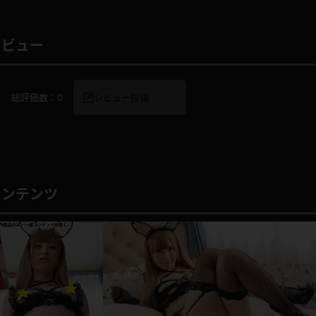
レビュー
レインコート
カーディガン
0
総評価数：
0
レビュー投稿
バスローブ
キャミソール
透け
ハイレグ
コンテンツ
アイドル風
バニーガール
サバゲー
コスプレ
ビスチェ
SM衣装