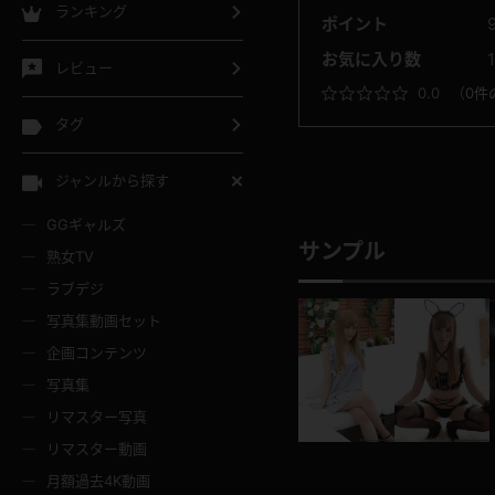
ランキング
ポイント
お気に入り数
レビュー
0.0
（
0件
タグ
ジャンルから探す
GGギャルズ
サンプル
熟女TV
ラブデジ
写真集動画セット
企画コンテンツ
写真集
リマスター写真
リマスター動画
月額過去4K動画