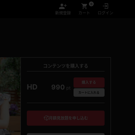
0
新規登録
カート
ログイン
コンテンツを購入する
購入する
HD
990
pt
カート
に入れる
月額見放題を申し込む