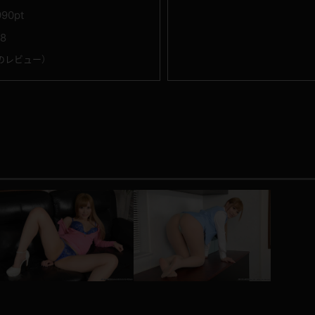
990pt
18
のレビュー
）