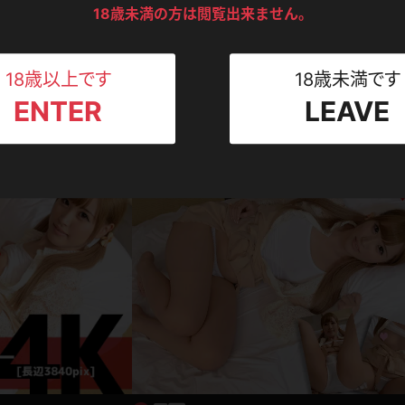
ンツ
下着
セーター
18歳未満の方は閲覧出来ません。
ス
わいすぎるエプロン新妻
Tシャツ
スリップ
ト
18歳以上です
18歳未満です
2023.10.12
企画コンテンツ
ENTER
LEAVE
ねえさん
マイクロビキニ
ビキニ
美咲まや【ハロウィン】お菓子がないとイタズラ
ベルト
れちゃう!?言う事聞くまで帰れない！
美咲まや
891pt
2017.1
スポーツウェア
ゴルフ
ー
レオタード
陸上
体操服
ーン