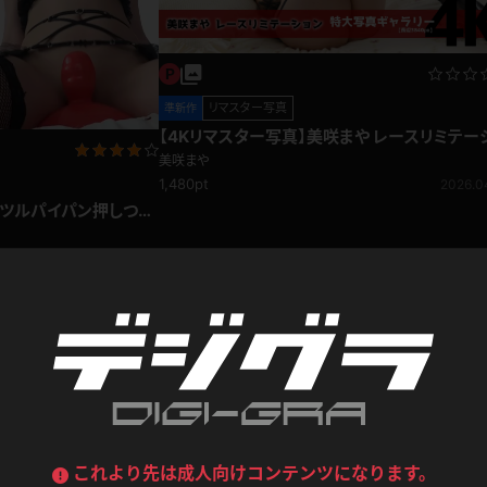
喪服
ボディコン
デニムスカート
ワンピース
ルーズソックス
ニーハイソックス
リマスター写真
準新作
ジーンズ
エプロン
ハイソックス
パンスト
【4Kリマスター写真】美咲まや レースリミテー
ン(月額見放題)
美咲まや
黒
オレンジ
1,480pt
2026.0
バーテンダー
アルバイト
ベージュパンスト
網タイツ
ルツルパイパン押しつけ
マフラー
グローブ
紺
紫
ン
レースクイーン
ミニスカポリス
ガーターストッキング
サスペンダーストッキング
2017.11.03
ストレッチポール
ボール
黄色
青
ーツ
女教師
CA
O
うわばき
ストラップシューズ
リコーダー
マジックハンド
ピンク
いちご
T
ドレス
巫女
着物
ブーツ
サンダル
水鉄砲
三輪車
バックレース
全身パンツ
ガーリー
ふりふり衣装
ハイヒール
裸足
鉄棒
足漕ぎマシーン
これより先は成人向けコンテンツになります。