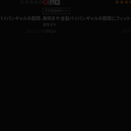
写真集動画セット
美咲まや 金髪パイパンギャルの股間にフィット
髪パイパンギャルの股間
る白のサテンパンツ！
ンツ！
美咲まや
1,892pt
2017.
2022.12.11