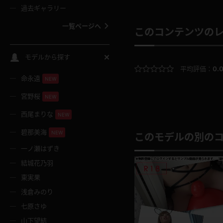
過去ギャラリー
一覧ページへ
このコンテンツの
スクールコス
モデルから探す
平均評価：
0.
命永遠
NEW
バスタオル
宮野桜
NEW
全裸
西尾まりな
NEW
碧那美海
NEW
このモデルの別の
レースリミテーション
一ノ瀬はずき
結城花乃羽
クリスマス
東実果
浅倉みのり
ボディタイツ
七原さゆ
山下望結