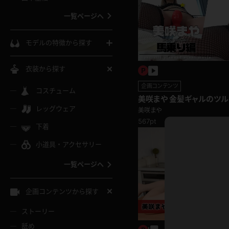
ウェディングドレス
一覧ページへ
インコート
カーディガン
コート
私服
ソックス
モデルの特徴から探す
スローブ
キャミソール
ズボン
地雷風コーデ
熟女
中間ソックス
衣装から探す
ギャル
白
企画コンテンツ
け
ハイレグ
ミニスカ
主婦
コスチューム
黒パンスト
巨乳
美咲まや 金髪ギャルのツ
メガネ
パイパン
馬乗り編
レッグウェア
ベージュ
美咲まや
イドル風
バニーガール
ハロウィ
エステ
ガーターリング
567pt
軟体
下着
バランスボール
スレンダー
グレー
小道具・アクセサリー
バゲー
コスプレ
ボディス
女医
ローファー
ムチムチ
フラフープ
一覧ページへ
ミニマム
水色
スチェ
SM衣装
チャイナ
袴
レースアップパンプス
長身
自転車
企画コンテンツから探す
色白
紐
服
ボディコン
ドレス
和服
下駄
ストーリー
一覧ページへ
棒
舐め