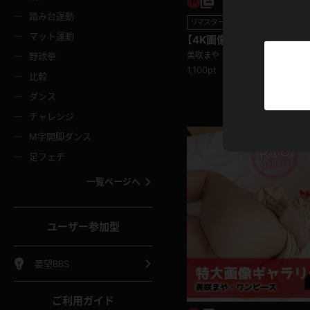
ニムスカート
ワンピース
ホットパ
メイド
ーズソックス
ニーハイソックス
短ソック
踏み台運動
リマスター写真
マット運動
【4K画像集】美咲まや か
ーンズ
エプロン
普段着
彼シャツ
イソックス
パンスト
白パンス
の大胆誘惑
美咲まや
野球拳
1,100pt
オレンジ
茶色
比較
ーテンダー
アルバイト
お天気お
水着
ージュパンスト
網タイツ
ガーター
ダンス
フラー
グローブ
ニプレス
紫
赤
チャレンジ
ースクイーン
ミニスカポリス
ナース
スクミズ
ーターストッキング
サスペンダーストッキング
スニーカ
M字開脚ダンス
トレッチポール
ボール
縄跳び
色
青
緑
足フェチ
教師
CA
OL
スパッツ
わばき
ストラップシューズ
パンプス
コーダー
マジックハンド
オイル
一覧ページへ
ンク
いちご
Tバック
女
着物
浴衣
チアリーダー
ーツ
サンダル
足袋
鉄砲
三輪車
鏡
ユーザー参加型
ックレース
全身パンツ
アンスコ
ーリー
ふりふり衣装
アンミラ
イヒール
裸足
棒
足漕ぎマシーン
開脚マシ
要望BBS
着
セーター
パーカー
ご利用ガイド