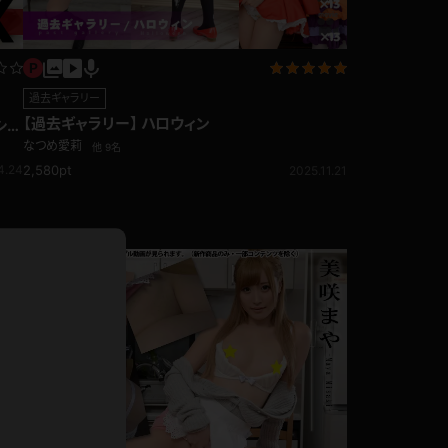
ドレス
ホットパンツ
短ソックス
過去ギャラリー
普段着
【過去ギャラリー】 ハロウィン
白パンスト
ショ
なつめ愛莉
他 9名
茶色
4.24
2,580pt
2025.11.21
お天気おねえさん
ガーターベルト
ニプレス
赤
ナース
スニーカー
縄跳び
緑
L
パンプス
オイル
バック
浴衣
足袋
鏡
アンスコ
アンミラ
開脚マシーン