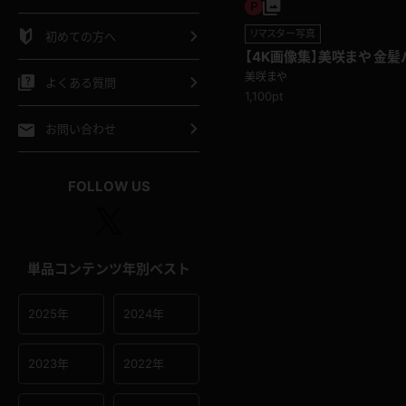
シャツ
スリップ
部屋着
リマスター写真
初めての方へ
【4K画像集】美咲まや 金
イクロビキニ
ビキニ
競泳水着
にフィットする白のサテンパ
美咲まや
よくある質問
1,100pt
ポーツウェア
ゴルフ
ジャージ
お問い合わせ
オタード
陸上
テニス
FOLLOW US
操服
単品コンテンツ年別ベスト
2025年
2024年
2023年
2022年