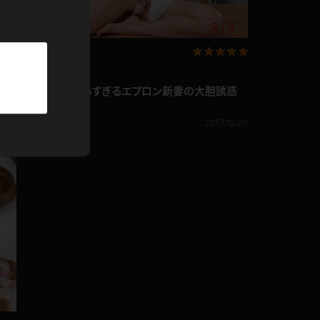
パーカー
部屋着
写真集動画セット
競泳水着
さ
美咲まや かわいすぎるエプロン新妻の大胆誘惑
美咲まや
1,892pt
0.24
2017.10.20
ジャージ
テニス