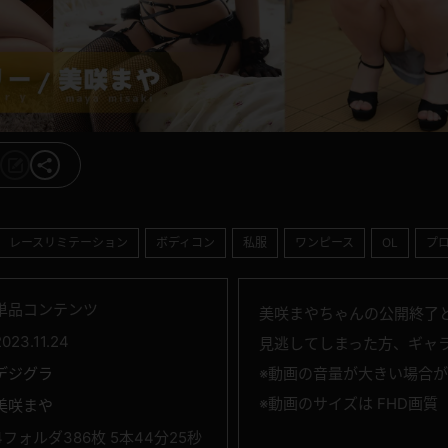
レースリミテーション
ボディコン
私服
ワンピース
OL
プ
単品コンテンツ
美咲まやちゃんの公開終了
2023.11.24
見逃してしまった方、ギャ
デジグラ
※動画の音量が大きい場合
※動画のサイズは FHD画質（
美咲まや
4フォルダ386枚 5本44分25秒