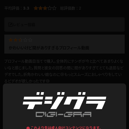
平均評価：
3.3
総評価数：
2
レビュー投稿
かわいいけど間がありすぎるプロフィール動画
プロフィール動画目当てで購入。全体的にテンポが今と比べてあまりよくな
いなと感じました。質問と彼女の回答の間に間がありすぎてとても退屈なビ
デオでした。折角かわいい娘なのに😢もっとスムーズにおしゃべりをしてい
るビデオが欲しかったです😢
公開日：2026.05.29
投稿者：
ふっさ
このレビューは参考になりましたか？
0
これより先は成人向けコンテンツになります。