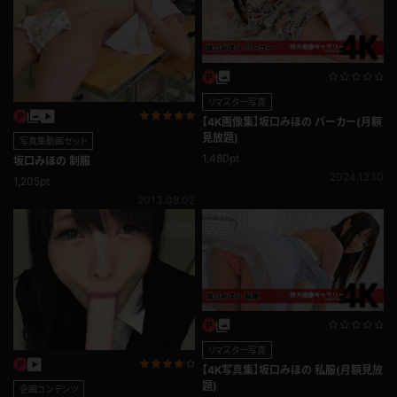
リマスター写真
【4K画像集】坂口みほの パーカー(月額
見放題)
写真集動画セット
1,480pt
坂口みほの 制服
2024.12.10
1,205pt
2013.08.02
リマスター写真
【4K写真集】坂口みほの 私服(月額見放
題)
企画コンテンツ