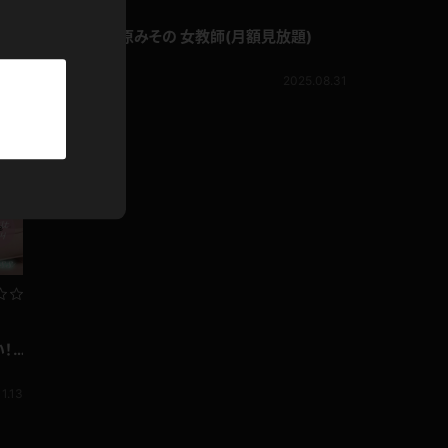
パーカー
リマスター写真
【4K写真集】水原みその 女教師(月額見放題)
0.13
水原みその
部屋着
1,480pt
2025.08.31
競泳水着
ジャージ
テニス
！
1.13