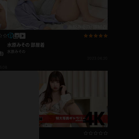
ドレス
ホットパンツ
短ソックス
普段着
白パンスト
水原みその 部屋着
茶色
水原みその
)
お天気おねえさん
ガーターベルト
2023.06.20
ニプレス
赤
6.08
ナース
スニーカー
縄跳び
緑
L
パンプス
オイル
バック
浴衣
足袋
鏡
アンスコ
アンミラ
開脚マシーン