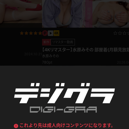
喪服
ボディコン
デニムスカート
ワンピース
ルーズソックス
ニーハイソックス
ジーンズ
エプロン
ハイソックス
パンスト
リマスター動画
新作
黒
オレンジ
【4Kリマスター】水原みその 部屋着(月額見放題
バーテンダー
アルバイト
ベージュパンスト
網タイツ
2024.10.21
マフラー
グローブ
水原みその
紺
紫
780pt
2026.0
ン
レースクイーン
ミニスカポリス
ガーターストッキング
サスペンダーストッキング
ストレッチポール
ボール
黄色
青
ーツ
女教師
CA
O
うわばき
ストラップシューズ
リコーダー
マジックハンド
ピンク
いちご
T
ドレス
巫女
着物
ブーツ
サンダル
水鉄砲
三輪車
バックレース
全身パンツ
ガーリー
ふりふり衣装
ハイヒール
裸足
鉄棒
足漕ぎマシーン
これより先は成人向けコンテンツになります。