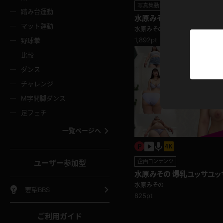
ニムスカート
ワンピース
ホットパ
メイド
写真集動画セット
ーズソックス
ニーハイソックス
短ソック
踏み台運動
水原みその キュートな猫
マット運動
ナマイトボディに食い込む
水原みその
ーンズ
エプロン
普段着
彼シャツ
イソックス
パンスト
白パンス
1,892pt ～
野球拳
オレンジ
茶色
比較
ーテンダー
アルバイト
お天気お
水着
ージュパンスト
網タイツ
ガーター
ダンス
フラー
グローブ
ニプレス
紫
赤
チャレンジ
ースクイーン
ミニスカポリス
ナース
スクミズ
ーターストッキング
サスペンダーストッキング
スニーカ
M字開脚ダンス
トレッチポール
ボール
縄跳び
色
青
緑
足フェチ
教師
CA
OL
スパッツ
わばき
ストラップシューズ
パンプス
コーダー
マジックハンド
オイル
一覧ページへ
ンク
いちご
Tバック
女
着物
浴衣
チアリーダー
ーツ
サンダル
足袋
鉄砲
三輪車
鏡
企画コンテンツ
ユーザー参加型
ックレース
全身パンツ
アンスコ
水原みその 爆乳ユッサユッ
ーリー
ふりふり衣装
アンミラ
イヒール
裸足
ニ感 ランニングマシーン編
棒
足漕ぎマシーン
開脚マシ
水原みその
要望BBS
825pt
着
セーター
パーカー
ご利用ガイド