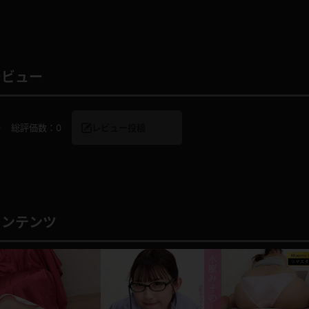
レインコート
カーディガン
レビュー
バスローブ
キャミソール
0
総評価数：
0
レビュー投稿
透け
ハイレグ
アイドル風
バニーガール
コンテンツ
サバゲー
コスプレ
ビスチェ
SM衣装