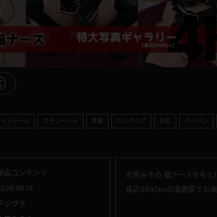
ツインテール
カチューシャ
黒髪
ロングヘア
巨乳
パイパン
単品コンテンツ
水原みその 猫ナースをもと
2026.06.14
長辺3840pxの高画質でお
デジグラ