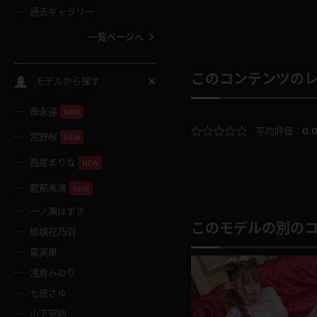
過去ギャラリー
一覧ページへ
スクールコス
このコンテンツの
モデルから探す
命永遠
NEW
バスタオル
平均評価：
0.
宮野桜
NEW
全裸
西尾まりな
NEW
碧那美海
NEW
レースリミテーション
一ノ瀬はずき
このモデルの別の
結城花乃羽
クリスマス
東実果
浅倉みのり
ボディタイツ
七原さゆ
山下望結