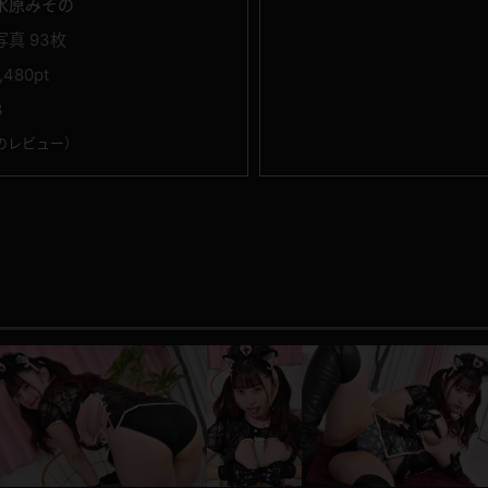
水原みその
写真 93枚
1,480pt
3
のレビュー
）