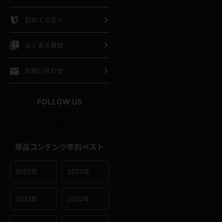
シャツ
スリップ
部屋着
初めての方へ
イクロビキニ
ビキニ
競泳水着
よくある質問
ポーツウェア
ゴルフ
ジャージ
お問い合わせ
オタード
陸上
テニス
FOLLOW US
操服
単品コンテンツ年別ベスト
2025年
2024年
2023年
2022年