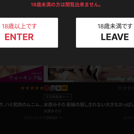
ンツ
水原みその 私服
下着
セーター
18歳未満の方は閲覧出来ません。
ス
水原みその
耳から想像できないダイ
ハイレグ
2024.1
Tシャツ
スリップ
ト
2024.10.30
18歳以上です
18歳未満です
ENTER
LEAVE
ねえさん
マイクロビキニ
ビキニ
ベルト
スポーツウェア
ゴルフ
ー
レオタード
陸上
体操服
写真集動画セット
サ、ハミ尻肉のムニム
水原みその 新婦の隠しきれない大きなおっぱい
ウェディングドレス
ーン
水原みその
1,980pt ～
2023.06.20
2024.1