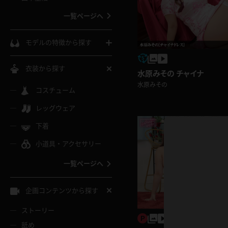
ウェディングドレス
一覧ページへ
インコート
カーディガン
コート
私服
ソックス
モデルの特徴から探す
スローブ
キャミソール
ズボン
地雷風コーデ
熟女
中間ソックス
衣装から探す
水原みその チャイナ
ギャル
白
水原みその
け
ハイレグ
ミニスカ
主婦
コスチューム
黒パンスト
巨乳
メガネ
パイパン
レッグウェア
ベージュ
イドル風
バニーガール
ハロウィ
エステ
ガーターリング
軟体
下着
バランスボール
スレンダー
グレー
小道具・アクセサリー
バゲー
コスプレ
ボディス
女医
ローファー
ムチムチ
フラフープ
一覧ページへ
ミニマム
水色
スチェ
SM衣装
チャイナ
袴
レースアップパンプス
長身
自転車
企画コンテンツから探す
色白
紐
服
ボディコン
ドレス
和服
下駄
ストーリー
一覧ページへ
棒
舐め