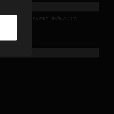
パーカー
部屋着
れてデカいおっぱいが見られるのもエロさが増しています。
競泳水着
ジャージ
テニス