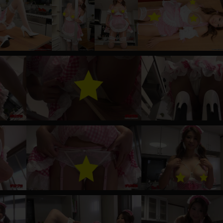
レインコート
カーディガン
バスローブ
キャミソール
透け
ハイレグ
アイドル風
バニーガール
サバゲー
コスプレ
ビスチェ
SM衣装