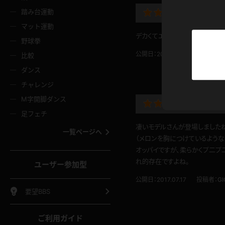
ニムスカート
ワンピース
ホットパ
メイド
ーズソックス
ニーハイソックス
短ソック
踏み台運動
デカく
マット運動
ーンズ
エプロン
普段着
彼シャツ
デカくてエッチなメイドです。も
イソックス
パンスト
白パンス
野球拳
オレンジ
茶色
公開日：2019.09.29
投稿者：
パ
比較
ーテンダー
アルバイト
お天気お
水着
ージュパンスト
網タイツ
ガーター
ダンス
フラー
グローブ
ニプレス
紫
赤
チャレンジ
ースクイーン
ミニスカポリス
ナース
スクミズ
ーターストッキング
サスペンダーストッキング
スニーカ
M字開脚ダンス
トレッチポール
ボール
縄跳び
迫力満
色
青
緑
足フェチ
教師
CA
OL
スパッツ
わばき
ストラップシューズ
パンプス
凄いモデルさんが登場しました
コーダー
マジックハンド
オイル
一覧ページへ
（メロンを胸につけているような
ンク
いちご
Tバック
女
着物
浴衣
チアリーダー
オッパイですが、柔らかくプ二プ
ーツ
サンダル
足袋
鉄砲
三輪車
鏡
れ的存在ですよね。
ユーザー参加型
ックレース
全身パンツ
アンスコ
ーリー
ふりふり衣装
アンミラ
イヒール
裸足
公開日：2017.07.17
投稿者：
G
棒
足漕ぎマシーン
開脚マシ
要望BBS
着
セーター
パーカー
ご利用ガイド