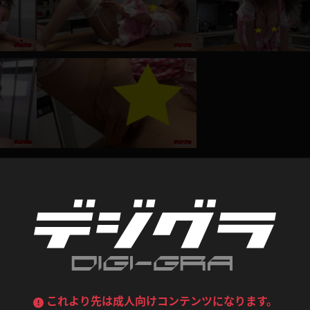
喪服
ボディコン
デニムスカート
ワンピース
ルーズソックス
ニーハイソックス
ジーンズ
エプロン
ハイソックス
パンスト
黒
オレンジ
バーテンダー
アルバイト
ベージュパンスト
網タイツ
マフラー
グローブ
紺
紫
ン
レースクイーン
ミニスカポリス
ガーターストッキング
サスペンダーストッキング
ストレッチポール
ボール
黄色
青
ーツ
女教師
CA
O
うわばき
ストラップシューズ
リコーダー
マジックハンド
レビュー
ピンク
いちご
T
ドレス
巫女
着物
ブーツ
サンダル
水鉄砲
三輪車
バックレース
全身パンツ
総評価数：
2
レビュー投稿
ガーリー
ふりふり衣装
ハイヒール
裸足
鉄棒
足漕ぎマシーン
これより先は成人向けコンテンツになります。