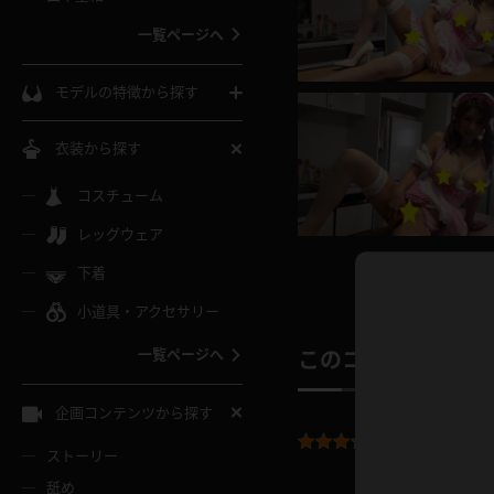
ウェディングドレス
一覧ページへ
インコート
カーディガン
コート
私服
ソックス
モデルの特徴から探す
スローブ
キャミソール
ズボン
地雷風コーデ
熟女
中間ソックス
衣装から探す
ギャル
白
け
ハイレグ
ミニスカ
主婦
コスチューム
黒パンスト
巨乳
メガネ
パイパン
レッグウェア
ベージュ
イドル風
バニーガール
ハロウィ
エステ
ガーターリング
軟体
下着
バランスボール
スレンダー
グレー
小道具・アクセサリー
バゲー
コスプレ
ボディス
女医
ローファー
ムチムチ
フラフープ
一覧ページへ
このコンテンツの
ミニマム
水色
スチェ
SM衣装
チャイナ
袴
レースアップパンプス
長身
自転車
企画コンテンツから探す
色白
紐
服
ボディコン
ドレス
平均評価：
5.0
和服
下駄
ストーリー
一覧ページへ
棒
舐め