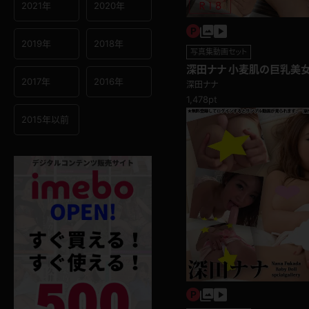
2021年
2020年
2019年
2018年
写真集動画セット
深田ナナ 小麦肌の巨乳美
ぎるパンツ
2017年
2016年
深田ナナ
1,478pt
2015年以前