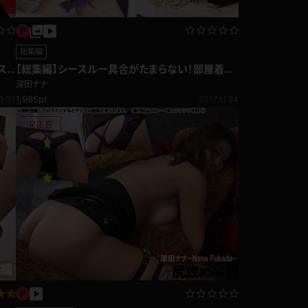
総集編
【総集編】シースルー具合がたまらない！部屋着総
ス
集編
深田ナナ
1,985pt
2017.11.24
9.07