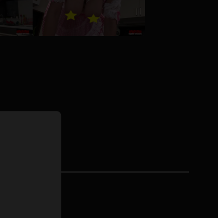
ドレス
ホットパンツ
短ソックス
普段着
白パンスト
茶色
お天気おねえさん
ガーターベルト
ニプレス
赤
ナース
スニーカー
縄跳び
緑
L
パンプス
オイル
バック
浴衣
足袋
鏡
アンスコ
アンミラ
開脚マシーン