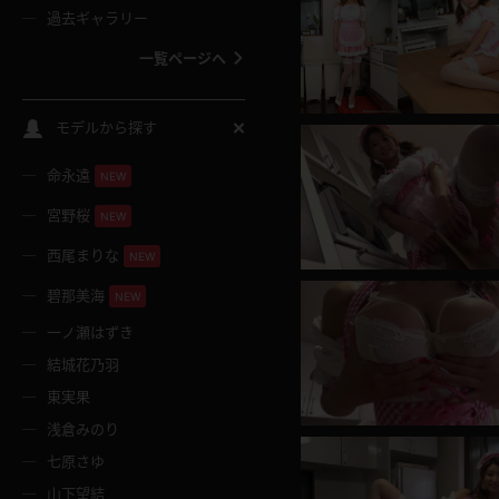
過去ギャラリー
一覧ページへ
スクールコス
モデルから探す
命永遠
NEW
バスタオル
宮野桜
NEW
全裸
西尾まりな
NEW
碧那美海
NEW
レースリミテーション
一ノ瀬はずき
結城花乃羽
クリスマス
東実果
浅倉みのり
ボディタイツ
七原さゆ
山下望結