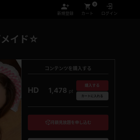
0
新規登録
カート
ログイン
プメイド☆
コンテンツを購入する
購入する
HD
1,478
pt
カート
に入れる
月額見放題を申し込む