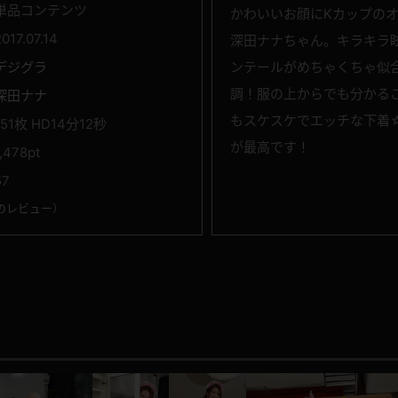
単品コンテンツ
かわいいお顔にKカップの
2017.07.14
深田ナナちゃん。キラキラ
デジグラ
ンテールがめちゃくちゃ似
調！服の上からでも分かる
深田ナナ
もスケスケでエッチな下着
151枚 HD14分12秒
が最高です！
1,478pt
57
のレビュー
）