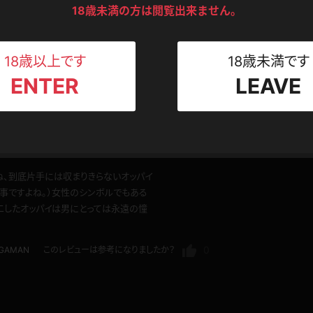
ンツ
下着
セーター
18歳未満の方は閲覧出来ません。
ス
てエロい
Tシャツ
スリップ
ちろんパンティーも見れますが、ひたすらおっぱいに目が行きます。ブラジャーが捲
ト
18歳以上です
18歳未満です
0
ンチラッピー
このレビューは参考になりましたか？
ENTER
LEAVE
ねえさん
マイクロビキニ
ビキニ
ベルト
スポーツウェア
ゴルフ
ー
点ダイナマイトバディー
レオタード
陸上
ね、到底片手には収まりきらないオッパイ
事ですよね。）女性のシンボルでもある
体操服
二したオッパイは男にとっては永遠の憧
0
IGAMAN
このレビューは参考になりましたか？
ーン