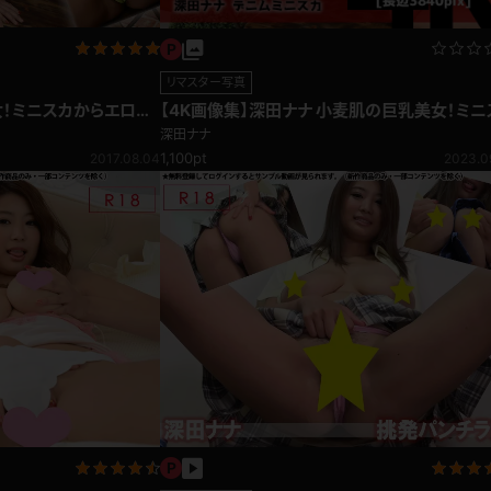
リマスター写真
女！ミニスカからエロ過
【4K画像集】深田ナナ 小麦肌の巨乳美女！ミニ
カからエロ過ぎるパンツ
深田ナナ
1,100pt
2017.08.04
2023.0