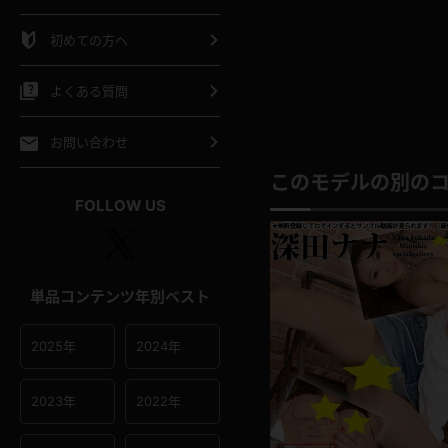
シャツ
スリップ
部屋着
初めての方へ
イクロビキニ
ビキニ
競泳水着
よくある質問
ポーツウェア
ゴルフ
ジャージ
お問い合わせ
このモデルの別の
オタード
陸上
テニス
FOLLOW US
操服
単品コンテンツ年別ベスト
2025年
2024年
2023年
2022年