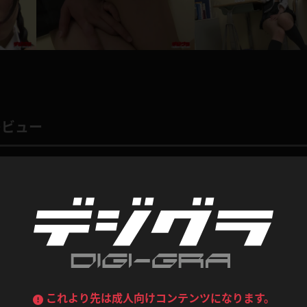
デニムスカート
ワンピース
ルーズソックス
ニーハイソックス
ジーンズ
エプロン
ハイソックス
パンスト
黒
オレンジ
バーテンダー
アルバイト
ベージュパンスト
網タイツ
レビュー
マフラー
グローブ
紺
紫
ン
レースクイーン
ミニスカポリス
ガーターストッキング
サスペンダーストッキング
ストレッチポール
ボール
8
総評価数：
5
レビュー投稿
黄色
青
ーツ
女教師
CA
O
うわばき
ストラップシューズ
リコーダー
マジックハンド
ピンク
いちご
T
ング的なシーンが最高でした！
ドレス
巫女
着物
ブーツ
サンダル
水鉄砲
三輪車
がとても素敵です。
バックレース
全身パンツ
ガーリー
ふりふり衣装
ハイヒール
裸足
すが、胸も大きくセクシーでした。
鉄棒
足漕ぎマシーン
んですね。
これより先は成人向けコンテンツになります。
ら乳輪が見えているハプニングに興奮しました。