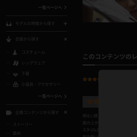
一覧ページへ
インコート
カーディガン
コート
私服
ソックス
モデルの特徴から探す
スローブ
キャミソール
ズボン
地雷風コーデ
熟女
中間ソックス
衣装から探す
ギャル
白
け
ハイレグ
ミニスカ
主婦
コスチューム
黒パンスト
巨乳
このコンテンツの
メガネ
パイパン
レッグウェア
ベージュ
イドル風
バニーガール
ハロウィ
エステ
ガーターリング
軟体
下着
バランスボール
平均評価：
4.
スレンダー
グレー
小道具・アクセサリー
バゲー
コスプレ
ボディス
女医
ローファー
ムチムチ
フラフープ
一覧ページへ
ミニマム
水色
ハプニ
スチェ
SM衣装
チャイナ
袴
レースアップパンプス
長身
自転車
企画コンテンツから探す
色白
明るい感じのモデルさんで、笑顔
紐
服
ボディコン
ドレス
和服
下駄
服の上からだと分かりにくいので
ストーリー
一覧ページへ
棒
スタイルが良く、綺麗なモデルさ
舐め
服を脱いだ時に、ブラジャーか