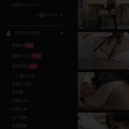
過去ギャラリー
一覧ページへ
スクールコス
モデルから探す
宮野桜
バスタオル
NEW
西尾まりな
NEW
全裸
碧那美海
NEW
一ノ瀬はずき
レースリミテーション
結城花乃羽
東実果
クリスマス
浅倉みのり
七原さゆ
ボディタイツ
山下望結
生田優梨
ウェディングドレス