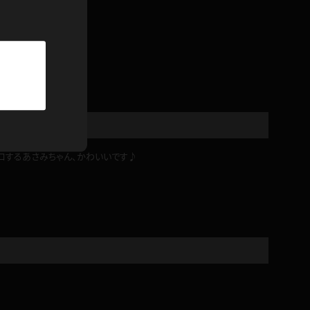
パーカー
部屋着
競泳水着
ジャージ
ロするあさみちゃん、かわいいです♪
テニス