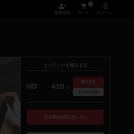
0
新規登録
カート
ログイン
コンテンツを購入する
購入する
HD
420
pt
カート
に入れる
月額見放題を申し込む