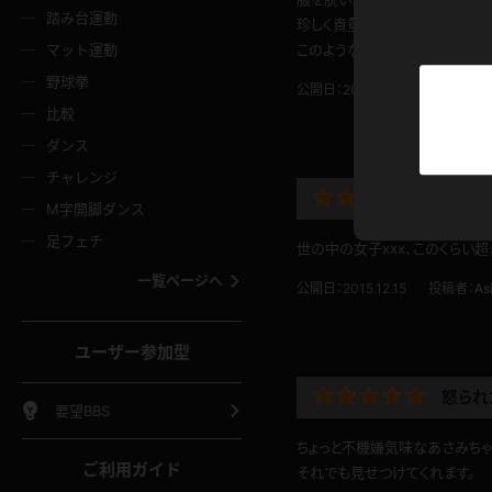
ニムスカート
ワンピース
ホットパ
メイド
ーズソックス
ニーハイソックス
短ソック
踏み台運動
珍しく貴重なシーンだと思いま
マット運動
このようなシーンが増えてくると
ーンズ
エプロン
普段着
彼シャツ
イソックス
パンスト
白パンス
野球拳
公開日：2017.09.06
投稿者：
と
オレンジ
茶色
比較
ーテンダー
アルバイト
お天気お
水着
ージュパンスト
網タイツ
ガーター
ダンス
フラー
グローブ
ニプレス
紫
赤
チャレンジ
ースクイーン
ミニスカポリス
ナース
スクミズ
ーターストッキング
サスペンダーストッキング
スニーカ
スカー
M字開脚ダンス
トレッチポール
ボール
縄跳び
色
青
緑
足フェチ
世の中の女子xxx、このくらい
教師
CA
OL
スパッツ
わばき
ストラップシューズ
パンプス
コーダー
マジックハンド
オイル
一覧ページへ
公開日：2015.12.15
投稿者：
As
ンク
いちご
Tバック
女
着物
浴衣
チアリーダー
ーツ
サンダル
足袋
鉄砲
三輪車
鏡
ユーザー参加型
ックレース
全身パンツ
アンスコ
ーリー
ふりふり衣装
アンミラ
イヒール
裸足
怒られ
棒
足漕ぎマシーン
開脚マシ
要望BBS
着
セーター
パーカー
ちょっと不機嫌気味なあさみちゃ
ご利用ガイド
それでも見せつけてくれます。