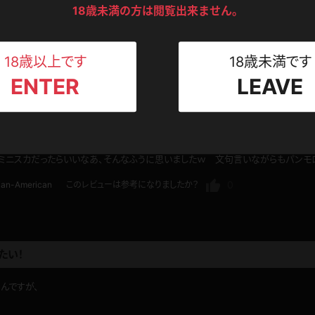
ンツ
下着
セーター
ス
18歳未満の方は閲覧出来ません。
す。モデルさんが気が付いていないのも良かったですね。
嬉しいですね。
Tシャツ
スリップ
ト
0
ろろ
このレビューは参考になりましたか？
18歳以上です
18歳未満です
ENTER
LEAVE
ねえさん
マイクロビキニ
ビキニ
ベルト
スポーツウェア
ゴルフ
ー
ト短い！
超ミニスカだったらいいなあ、そんなふうに思いましたｗ 文句言いながらもパンモ
レオタード
陸上
0
ian-American
このレビューは参考になりましたか？
体操服
たい！
ーン
んですが、