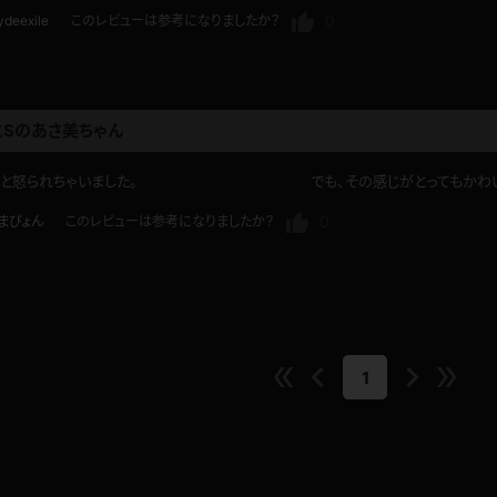
0
ydeexile
このレビューは参考になりましたか？
とSのあさ美ちゃん
。ちょっと怒られちゃいました。 でも、その感じがとってもかわい
0
まぴょん
このレビューは参考になりましたか？
1