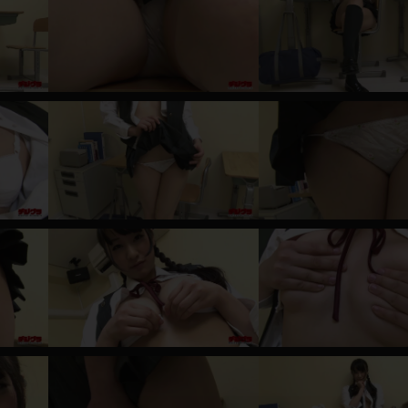
レインコート
カーディガン
バスローブ
キャミソール
透け
ハイレグ
アイドル風
バニーガール
サバゲー
コスプレ
ビスチェ
SM衣装
喪服
ボディコン