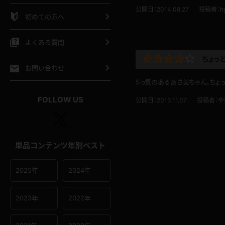
シャツ
スリップ
部屋着
公開日：2014.08.27
投稿者：
h
初めての方へ
イクロビキニ
ビキニ
競泳水着
よくある質問
ちょっ
ポーツウェア
ゴルフ
ジャージ
お問い合わせ
Sっ気のあるあさ美ちゃん
オタード
陸上
テニス
FOLLOW US
公開日：2013.11.07
投稿者：
や
操服
単品コンテンツ年別ベスト
2025年
2024年
2023年
2022年