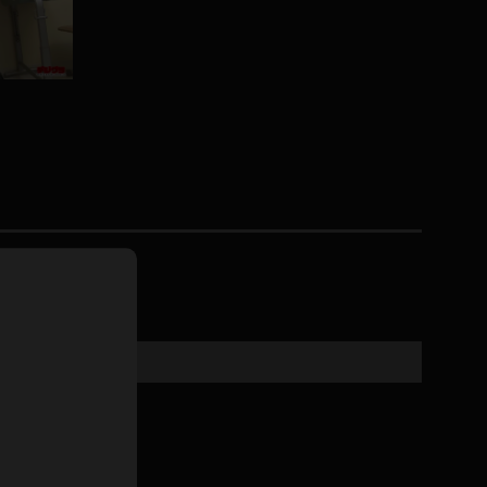
ホットパンツ
短ソックス
普段着
白パンスト
茶色
お天気おねえさん
ガーターベルト
ニプレス
赤
ナース
スニーカー
縄跳び
緑
L
パンプス
オイル
バック
浴衣
足袋
鏡
アンスコ
アンミラ
開脚マシーン