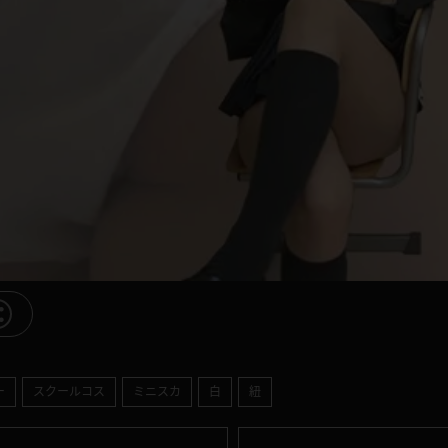
ー
スクールコス
ミニスカ
白
紐