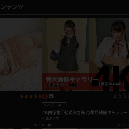
コンテンツ
リマスター写真
4K画像集【 七瀬あさ美 月額見放題ギャラリー
004 学生服】
七瀬あさ美
849pt
2013.04.27
2020.0