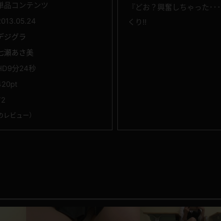
単品コンテンツ
『どお？興奮しちゃった･･
2013.05.24
くり!!
デジグラ
七瀬あさ美
HD9分24秒
420pt
72
のレビュー
）