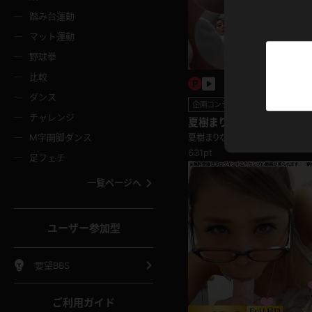
ニムスカート
ワンピース
ホットパ
メイド
ーズソックス
ニーハイソックス
短ソック
踏み台運動
マット運動
ーンズ
エプロン
普段着
彼シャツ
イソックス
パンスト
白パンス
野球拳
オレンジ
茶色
比較
ーテンダー
アルバイト
お天気お
水着
ージュパンスト
網タイツ
ガーター
ダンス
フラー
グローブ
ニプレス
企画コンテンツ
紫
赤
チャレンジ
夏樹まりな ギャルのオシ
ースクイーン
ミニスカポリス
ナース
スクミズ
ーターストッキング
サスペンダーストッキング
スニーカ
M字開脚ダンス
夏樹まりな
トレッチポール
ボール
縄跳び
631pt
色
青
緑
足フェチ
教師
CA
OL
スパッツ
わばき
ストラップシューズ
パンプス
コーダー
マジックハンド
オイル
一覧ページへ
ンク
いちご
Tバック
女
着物
浴衣
チアリーダー
ーツ
サンダル
足袋
鉄砲
三輪車
鏡
ユーザー参加型
ックレース
全身パンツ
アンスコ
ーリー
ふりふり衣装
アンミラ
イヒール
裸足
棒
足漕ぎマシーン
開脚マシ
要望BBS
着
セーター
パーカー
ご利用ガイド