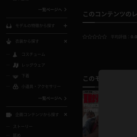
ウェディングドレス
一覧ページへ
このコンテンツの
インコート
カーディガン
コート
私服
ソックス
モデルの特徴から探す
スローブ
キャミソール
ズボン
地雷風コーデ
平均評価：
0.
熟女
中間ソックス
衣装から探す
ギャル
白
け
ハイレグ
ミニスカ
主婦
コスチューム
黒パンスト
巨乳
メガネ
パイパン
レッグウェア
ベージュ
イドル風
バニーガール
ハロウィ
エステ
ガーターリング
軟体
下着
バランスボール
このモデルの別の
スレンダー
グレー
小道具・アクセサリー
バゲー
コスプレ
ボディス
女医
ローファー
ムチムチ
フラフープ
一覧ページへ
ミニマム
水色
スチェ
SM衣装
チャイナ
袴
レースアップパンプス
長身
自転車
企画コンテンツから探す
色白
紐
服
ボディコン
ドレス
和服
下駄
ストーリー
一覧ページへ
棒
舐め