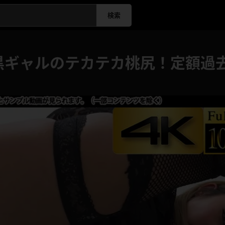
検索
黒ギャルのテカテカ桃尻！定額過去