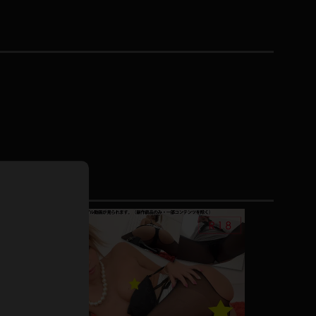
ドレス
ホットパンツ
短ソックス
普段着
白パンスト
茶色
お天気おねえさん
ガーターベルト
ニプレス
赤
ナース
スニーカー
縄跳び
緑
L
パンプス
オイル
バック
浴衣
足袋
鏡
アンスコ
アンミラ
開脚マシーン