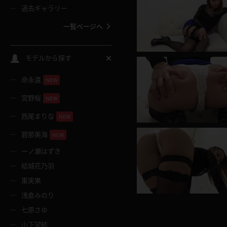
過去ギャラリー
一覧ページへ
スクールコス
モデルから探す
命永遠
NEW
バスタオル
宮野桜
NEW
全裸
西尾まりな
NEW
碧那美海
NEW
レースリミテーション
一ノ瀬はずき
結城花乃羽
クリスマス
東実果
浅倉みのり
ボディタイツ
七原さゆ
山下望結