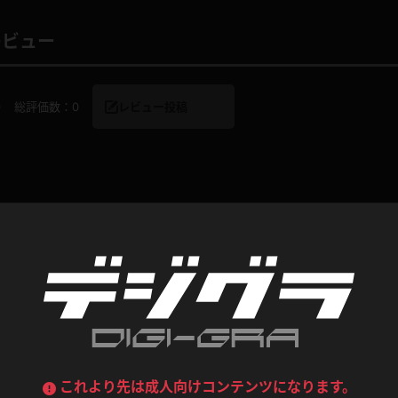
喪服
ボディコン
レビュー
デニムスカート
ワンピース
ルーズソックス
ニーハイソックス
ジーンズ
エプロン
0
総評価数：
0
レビュー投稿
ハイソックス
パンスト
黒
オレンジ
バーテンダー
アルバイト
ベージュパンスト
網タイツ
マフラー
グローブ
紺
紫
ン
レースクイーン
ミニスカポリス
ガーターストッキング
サスペンダーストッキング
ストレッチポール
ボール
コンテンツ
黄色
青
ーツ
女教師
CA
O
うわばき
ストラップシューズ
リコーダー
マジックハンド
ピンク
いちご
T
ドレス
巫女
着物
ブーツ
サンダル
水鉄砲
三輪車
バックレース
全身パンツ
ガーリー
ふりふり衣装
ハイヒール
裸足
鉄棒
足漕ぎマシーン
これより先は成人向けコンテンツになります。