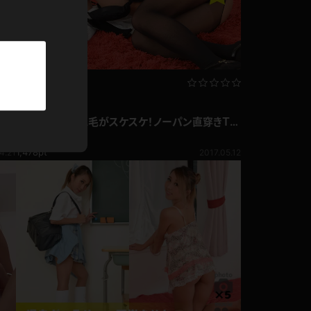
パーカー
部屋着
競泳水着
写真集動画セット
れ
夏樹まりな お毛毛がスケスケ！ノーパン直穿きＴバ
ジャージ
ック黒パンスト！
夏樹まりな
1,478pt
4.21
2017.05.12
テニス