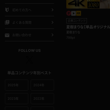
シャツ
スリップ
部屋着
初めての方へ
イクロビキニ
ビキニ
競泳水着
企画コンテンツ
よくある質問
夏樹まりな【単品オリジナル
ら吸い付く女教師！ソーセ
ポーツウェア
ゴルフ
ジャージ
夏樹まりな
お問い合わせ
799pt
オタード
陸上
テニス
FOLLOW US
操服
単品コンテンツ年別ベスト
2025年
2024年
2023年
2022年