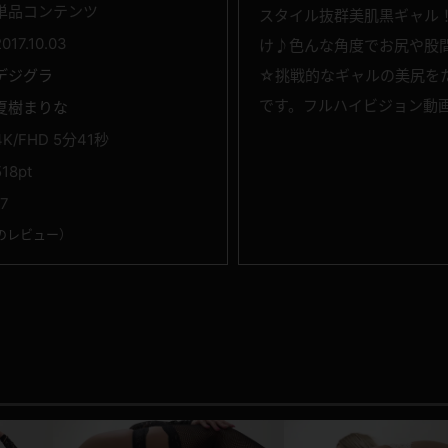
単品コンテンツ
スタイル抜群美肌黒ギャル
2017.10.03
け♪色んな角度でお尻や股
デジグラ
☆挑戦的なギャルの美尻を
です。フルハイビジョン動
夏樹まりな
4K/FHD 5分41秒
518pt
17
のレビュー
）