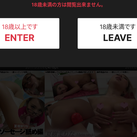
ンツ
下着
セーター
18歳未満の方は閲覧出来ません。
ス
Tシャツ
スリップ
ト
18歳以上です
18歳未満です
ENTER
LEAVE
ねえさん
マイクロビキニ
ビキニ
ベルト
写真集動画セット
オキ挑発パンチラ編
夏樹まりな ぬるてか！褐色ギャルがオイルまみ
スポーツウェア
ゴルフ
ー
☆
夏樹まりな
1,478pt
2017.05.08
2017.0
レオタード
陸上
体操服
ーン