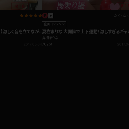
企画コンテンツ
】激しく音を立てなが
夏樹まりな 大開脚で上下運動！激しすぎるギャ
ージ舐め
の腰つき…馬乗り編
夏樹まりな
702pt
2017.05.04
2017.0