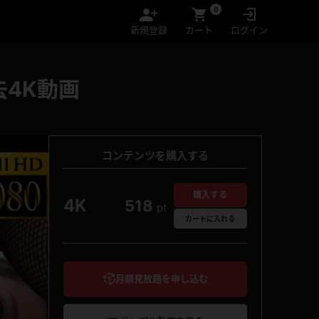
0
新規登録
カート
ログイン
4K動画
コンテンツを購入する
購入する
4K
518
pt
カート
に入れる
月額見放題を申し込む