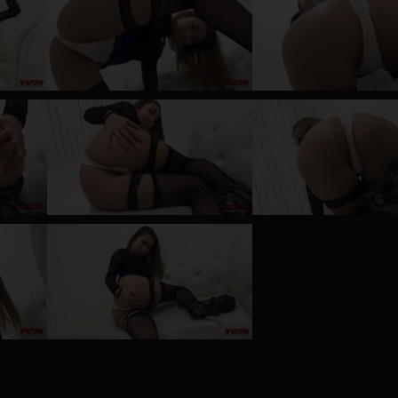
レインコート
カーディガン
バスローブ
キャミソール
透け
ハイレグ
アイドル風
バニーガール
サバゲー
コスプレ
ビスチェ
SM衣装