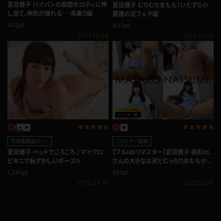
夏目雅子 パイパンの股間をロディに押
夏目雅子 むちむち太もも！いたずら小
し当て、神尻が揺れる･･･馬乗り編
悪魔の足フェチ編
432pt
432pt
2014.10.24
2015.03.13
写真集動画セット
リマスター動画
夏目雅子 ベッドでごろごろ♪マイクロ
【フルHDリマスター】夏目雅子 美形OL
ビキニで恥ずかしいポーズ!!
さんの大きなお尻とむっちり太ももがす
ごすぎる･･･
1,240pt
550pt
2015.04.10
2022.12.24