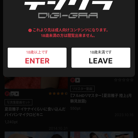
レビュー投稿
このモデルの別のコンテンツ
これより先は成人向けコンテンツになります。
18歳未満の方は閲覧出来ません。
18歳以上です
18歳未満です
ENTER
LEAVE
リマスター動画
【フルHDリマスター】夏目雅子 陸上(月
額見放題)
写真集動画セット
550pt
夏目雅子 イケナイくらいに食い込んだ
パイパンマイクロビキニ
2023.10.16
1,240pt
2014.10.31