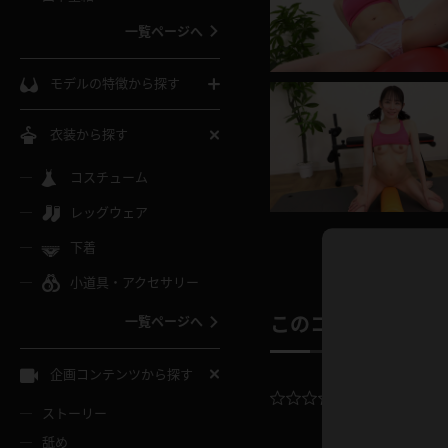
ウェディングドレス
一覧ページへ
インコート
カーディガン
コート
私服
ソックス
モデルの特徴から探す
スローブ
キャミソール
ズボン
地雷風コーデ
熟女
中間ソックス
衣装から探す
ギャル
白
け
ハイレグ
ミニスカ
主婦
コスチューム
黒パンスト
巨乳
メガネ
パイパン
レッグウェア
ベージュ
イドル風
バニーガール
ハロウィ
エステ
ガーターリング
軟体
下着
バランスボール
スレンダー
グレー
小道具・アクセサリー
バゲー
コスプレ
ボディス
女医
ローファー
ムチムチ
フラフープ
一覧ページへ
このコンテンツの
ミニマム
水色
スチェ
SM衣装
チャイナ
袴
レースアップパンプス
長身
自転車
企画コンテンツから探す
色白
紐
平均評価：
0.
服
ボディコン
ドレス
和服
下駄
ストーリー
一覧ページへ
棒
舐め