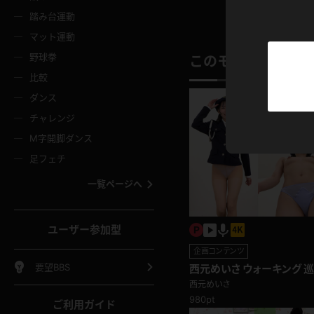
ニムスカート
ワンピース
ホットパ
メイド
ーズソックス
ニーハイソックス
短ソック
踏み台運動
マット運動
ーンズ
エプロン
普段着
彼シャツ
イソックス
パンスト
白パンス
野球拳
このモデルの別の
オレンジ
茶色
比較
ーテンダー
アルバイト
お天気お
水着
ージュパンスト
網タイツ
ガーター
ダンス
フラー
グローブ
ニプレス
紫
赤
チャレンジ
ースクイーン
ミニスカポリス
ナース
スクミズ
ーターストッキング
サスペンダーストッキング
スニーカ
M字開脚ダンス
トレッチポール
ボール
縄跳び
色
青
緑
足フェチ
教師
CA
OL
スパッツ
わばき
ストラップシューズ
パンプス
コーダー
マジックハンド
オイル
一覧ページへ
ンク
いちご
Tバック
女
着物
浴衣
チアリーダー
ーツ
サンダル
足袋
鉄砲
三輪車
鏡
ユーザー参加型
ックレース
全身パンツ
アンスコ
ーリー
ふりふり衣装
アンミラ
イヒール
裸足
企画コンテンツ
棒
足漕ぎマシーン
開脚マシ
要望BBS
西元めいさ ウォーキング 
１枚、また１枚と脱げていく！
西元めいさ
着
セーター
パーカー
980pt
ご利用ガイド