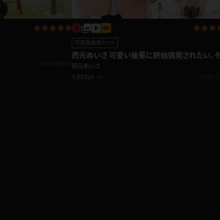
写真集動画セット
西元めいさ 可愛い後輩に終始挑発されたい、
2025.08.20
な妄想 スクールコス
西元めいさ
1,892pt ～
2022.0