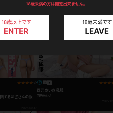
ンツ
下着
セーター
18歳未満の方は閲覧出来ません。
ス
Tシャツ
スリップ
ト
18歳以上です
18歳未満です
コンテンツ
ENTER
LEAVE
ねえさん
マイクロビキニ
ビキニ
ベルト
スポーツウェア
ゴルフ
ー
レオタード
陸上
体操服
西元めいさ 私服
ーン
西元めいさ
巡回する婦警さんの服が
2022.0
2025.08.17