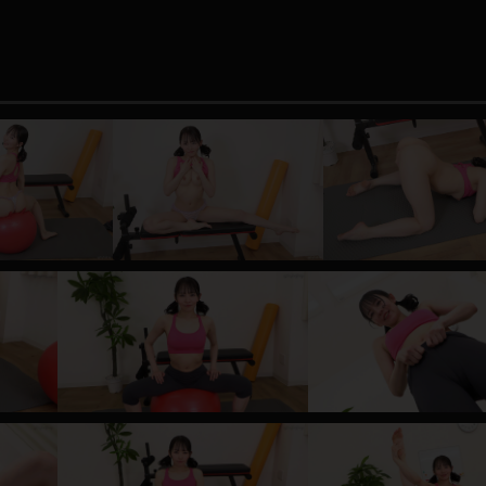
レインコート
カーディガン
バスローブ
キャミソール
透け
ハイレグ
アイドル風
バニーガール
サバゲー
コスプレ
ビスチェ
SM衣装