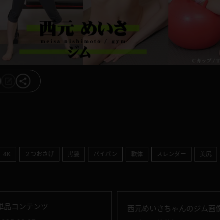
4K
２つおさげ
黒髪
パイパン
軟体
スレンダー
美尻
単品コンテンツ
西元めいさちゃんのジム画