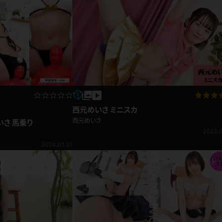
西元めいさ ミニスカ
西元めいさ
いさ 馬乗り
2023.0
2024.01.31