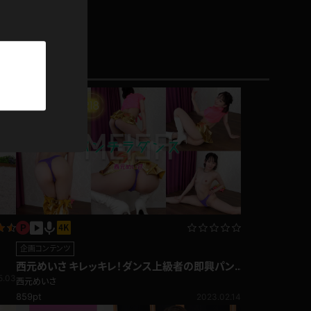
パーカー
部屋着
競泳水着
ジャージ
テニス
企画コンテンツ
西元めいさ キレッキレ！ダンス上級者の即興パン
5.03
チラダンス編
西元めいさ
859pt
2023.02.14