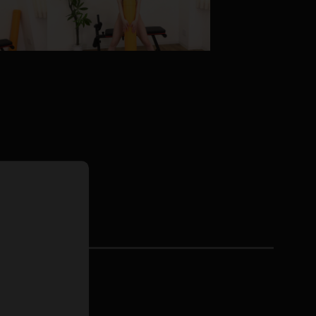
ドレス
ホットパンツ
短ソックス
普段着
白パンスト
茶色
お天気おねえさん
ガーターベルト
ニプレス
赤
ナース
スニーカー
縄跳び
緑
L
パンプス
オイル
バック
浴衣
足袋
鏡
アンスコ
アンミラ
開脚マシーン