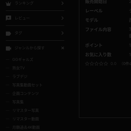
販売開始日
ランキング
レーベル
レビュー
モデル
ファイル内容
タグ
ポイント
ジャンルから探す
お気に入り数
GGギャルズ
0.0
（
0件
熟女TV
ラブデジ
写真集動画セット
企画コンテンツ
写真集
リマスター写真
リマスター動画
月額過去4K動画