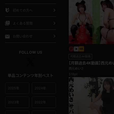
シャツ
スリップ
部屋着
初めての方へ
イクロビキニ
ビキニ
競泳水着
よくある質問
ポーツウェア
ゴルフ
ジャージ
お問い合わせ
オタード
陸上
テニス
FOLLOW US
月額過去4K動画
操服
【月額過去4K動画】西元め
西元めいさ
518pt
単品コンテンツ年別ベスト
2025年
2024年
2023年
2022年