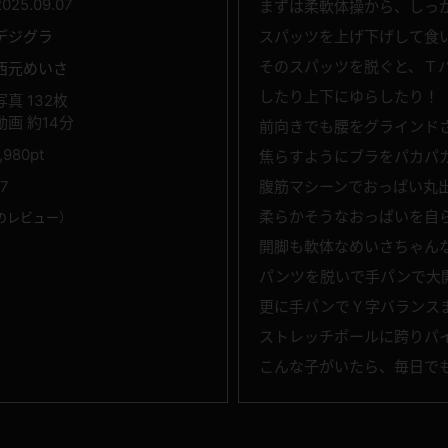
2025.09.07
まずは柔軟体操から、しっ
デジグラ
スパッツを上げ下げして食
そのスパッツを脱ぐと、Ｔ
西元めいさ
したり上下にゆらしたり！
写真 132枚
動画 約14分
前向きでも腰をグラインド
1,980pt
焦らすようにブラをパカパ
17
腹筋マシーンでおっぱい丸
柔らかそうなおっぱいを自
のレビュー
）
開脚も軟体なめいさちゃん
パンツを脱いで手パンで大
更に手パンでＹ字バランス
ストレッチポールに跨りパ
こんな子がいたら、毎日で