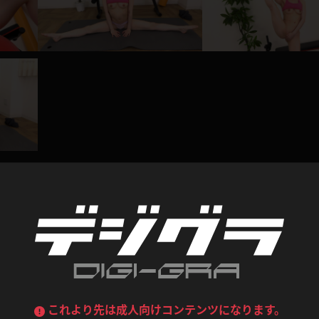
喪服
ボディコン
デニムスカート
ワンピース
ルーズソックス
ニーハイソックス
ジーンズ
エプロン
ハイソックス
パンスト
黒
オレンジ
バーテンダー
アルバイト
ベージュパンスト
網タイツ
マフラー
グローブ
紺
紫
ン
レースクイーン
ミニスカポリス
ガーターストッキング
サスペンダーストッキング
ストレッチポール
ボール
黄色
青
ーツ
女教師
CA
O
うわばき
ストラップシューズ
リコーダー
マジックハンド
レビュー
ピンク
いちご
T
ドレス
巫女
着物
ブーツ
サンダル
水鉄砲
三輪車
バックレース
全身パンツ
0
総評価数：
0
レビュー投稿
ガーリー
ふりふり衣装
ハイヒール
裸足
鉄棒
足漕ぎマシーン
これより先は成人向けコンテンツになります。