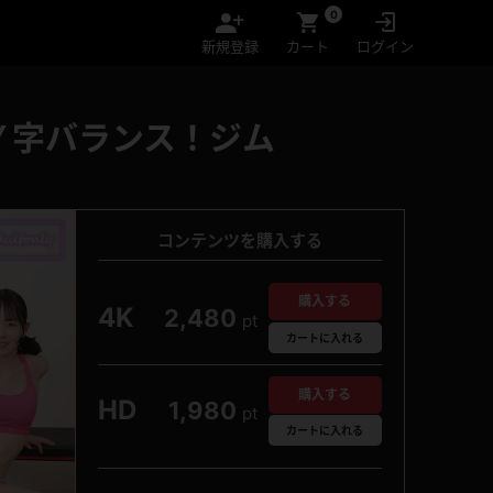
0
新規登録
カート
ログイン
Ｙ字バランス！ジム
コンテンツを購入する
購入する
4K
2,480
pt
カート
に入れる
購入する
HD
1,980
pt
カート
に入れる