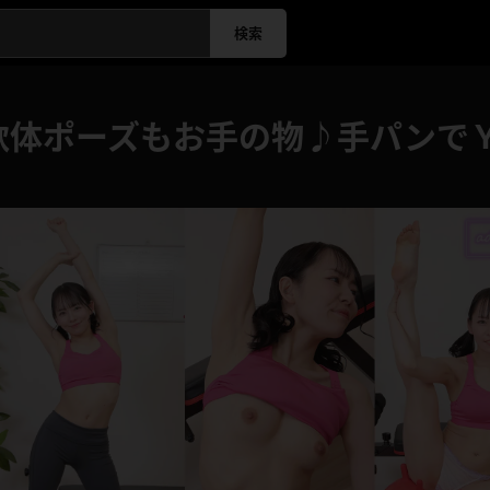
検索
軟体ポーズもお手の物♪手パンで