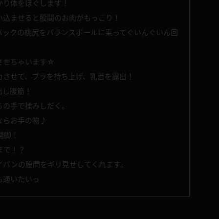
かり体をほぐします！
い込ませると股間のお肉がもっこり！
バックの桃尻をバランスボールに乗ってぐいんぐいん回
させちゃいます☆
カさせて、ブラを持ち上げ、乳首を露出！
出し腹筋！
らの手で揉みしだく。
ならお手の物♪
開脚！
まで！？
イパンの股間をギリ見せしてくれます。
も通いたいっ