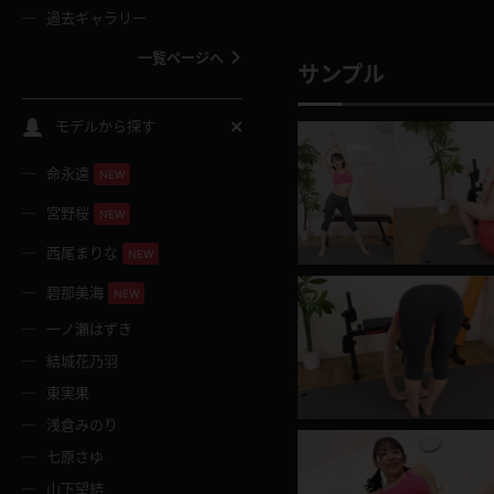
過去ギャラリー
一覧ページへ
サンプル
スクールコス
モデルから探す
命永遠
NEW
バスタオル
宮野桜
NEW
全裸
西尾まりな
NEW
碧那美海
NEW
レースリミテーション
一ノ瀬はずき
結城花乃羽
クリスマス
東実果
浅倉みのり
ボディタイツ
七原さゆ
山下望結