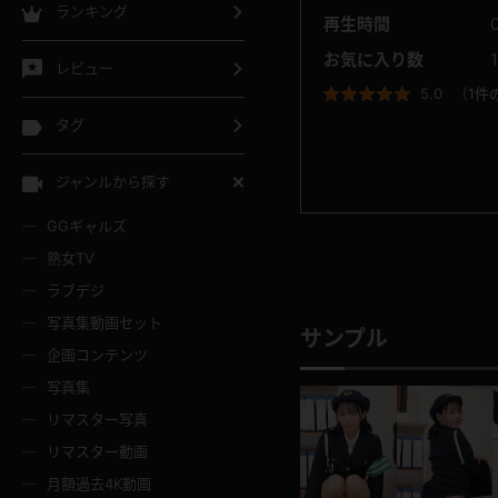
ランキング
再生時間
お気に入り数
レビュー
5.0
（
1件
タグ
ジャンルから探す
GGギャルズ
熟女TV
ラブデジ
写真集動画セット
サンプル
企画コンテンツ
写真集
リマスター写真
リマスター動画
月額過去4K動画