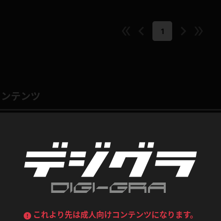
喪服
ボディコン
デニムスカート
ワンピース
1
ルーズソックス
ニーハイソックス
ジーンズ
エプロン
ハイソックス
パンスト
黒
オレンジ
バーテンダー
アルバイト
ベージュパンスト
網タイツ
コンテンツ
マフラー
グローブ
紺
紫
ン
レースクイーン
ミニスカポリス
ガーターストッキング
サスペンダーストッキング
ストレッチポール
ボール
黄色
青
ーツ
女教師
CA
O
うわばき
ストラップシューズ
リコーダー
マジックハンド
ピンク
いちご
T
ドレス
巫女
着物
ブーツ
サンダル
水鉄砲
三輪車
バックレース
全身パンツ
ガーリー
ふりふり衣装
ハイヒール
裸足
鉄棒
足漕ぎマシーン
これより先は成人向けコンテンツになります。