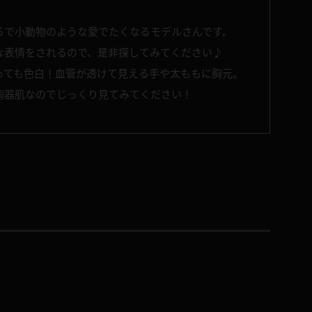
まるで小動物のような愛でたくなるモデルさんです。
な表情をされるので、是非探してみてください♪
っても色白！血管が透けて見える手や太ももに胸元。
陶器肌なのでじっくり見てみてください！