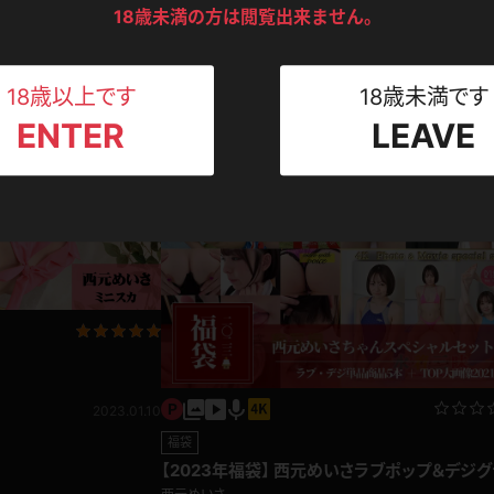
ンツ
下着
セーター
18歳未満の方は閲覧出来ません。
ス
西元めいさ【4K動画】ダンス
西元めいさ
いさ 馬乗り
2025.1
Tシャツ
スリップ
ト
18歳以上です
18歳未満です
2024.01.31
ENTER
LEAVE
ねえさん
マイクロビキニ
ビキニ
ベルト
スポーツウェア
ゴルフ
ー
レオタード
陸上
体操服
ーン
2023.01.10
福袋
【2023年福袋】 西元めいさラブポップ＆デジグ
単品コンテンツ5本 +2021年TOP大画像