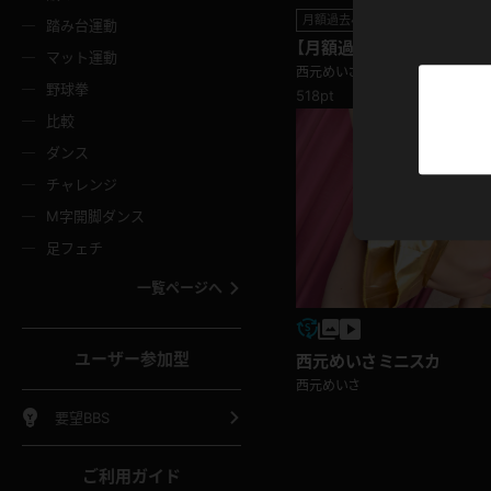
ニムスカート
ワンピース
ホットパ
メイド
ーズソックス
ニーハイソックス
短ソック
月額過去4K動画
踏み台運動
【月額過去4K動画】西元め
マット運動
ーンズ
エプロン
普段着
西元めいさ
彼シャツ
イソックス
パンスト
白パンス
野球拳
518pt
オレンジ
茶色
比較
ーテンダー
アルバイト
お天気お
水着
ージュパンスト
網タイツ
ガーター
ダンス
フラー
グローブ
ニプレス
紫
赤
チャレンジ
ースクイーン
ミニスカポリス
ナース
スクミズ
ーターストッキング
サスペンダーストッキング
スニーカ
M字開脚ダンス
トレッチポール
ボール
縄跳び
色
青
緑
足フェチ
教師
CA
OL
スパッツ
わばき
ストラップシューズ
パンプス
コーダー
マジックハンド
オイル
一覧ページへ
ンク
いちご
Tバック
女
着物
浴衣
チアリーダー
ーツ
サンダル
足袋
鉄砲
三輪車
鏡
ユーザー参加型
西元めいさ ミニスカ
ックレース
全身パンツ
アンスコ
ーリー
ふりふり衣装
アンミラ
西元めいさ
イヒール
裸足
棒
足漕ぎマシーン
開脚マシ
要望BBS
着
セーター
パーカー
ご利用ガイド