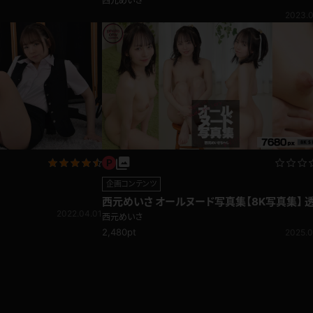
西元めいさ
2023.0
企画コンテンツ
西元めいさ オールヌード写真集【8K写真集】 
2022.04.01
感抜群！軟体美女が見せるお尻の大事なトコロ
西元めいさ
2,480pt
2025.0