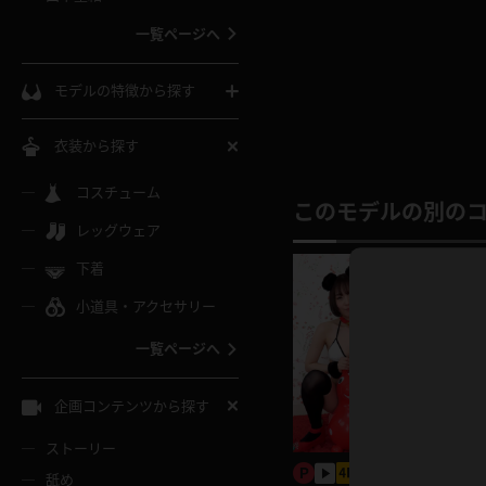
ウェディングドレス
一覧ページへ
インコート
カーディガン
コート
私服
ソックス
モデルの特徴から探す
スローブ
キャミソール
ズボン
地雷風コーデ
熟女
中間ソックス
衣装から探す
ギャル
白
け
ハイレグ
ミニスカ
主婦
コスチューム
黒パンスト
巨乳
このモデルの別の
メガネ
パイパン
レッグウェア
ベージュ
イドル風
バニーガール
ハロウィ
エステ
ガーターリング
軟体
下着
バランスボール
スレンダー
グレー
小道具・アクセサリー
バゲー
コスプレ
ボディス
女医
ローファー
ムチムチ
フラフープ
一覧ページへ
ミニマム
水色
スチェ
SM衣装
チャイナ
袴
レースアップパンプス
長身
自転車
企画コンテンツから探す
色白
紐
服
ボディコン
ドレス
和服
下駄
ストーリー
一覧ページへ
棒
舐め