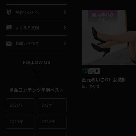
シャツ
スリップ
部屋着
初めての方へ
イクロビキニ
ビキニ
競泳水着
よくある質問
ポーツウェア
ゴルフ
ジャージ
お問い合わせ
オタード
陸上
テニス
FOLLOW US
操服
西元めいさ OL,女教師
西元めいさ
単品コンテンツ年別ベスト
2025年
2024年
2023年
2022年