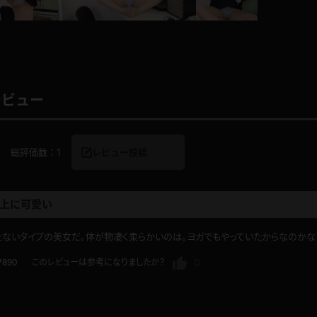
レインコート
カーディガン
レビュー
バスローブ
キャミソール
総評価数：
1
レビュー投稿
透け
ハイレグ
アイドル風
バニーガール
上に可愛い
たないタイプの美女だ。体が物凄く柔らかいのは。ヨガでもやっていたからなのかな
サバゲー
コスプレ
0
7890
このレビューは参考になりましたか？
ビスチェ
SM衣装