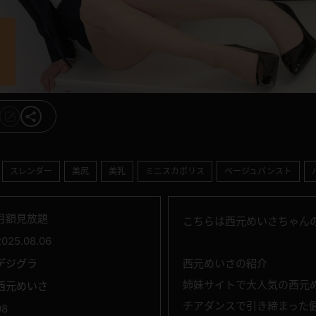
スレンダー
美尻
美乳
ミニスカポリス
ベージュパンスト
月額見放題
こちらは西元めいさちゃんの
2025.08.06
デジグラ
西元めいさの紹介
姉妹サイトで大人気の西元
西元めいさ
チアダンスで引き締まった
98