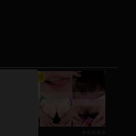
ドレス
ホットパンツ
短ソックス
普段着
白パンスト
茶色
お天気おねえさん
ガーターベルト
ニプレス
赤
ナース
スニーカー
縄跳び
緑
L
パンプス
オイル
バック
浴衣
足袋
鏡
アンスコ
アンミラ
開脚マシーン