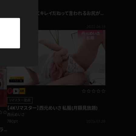
パーカー
企画コンテンツ
西元めいさ 「よくキレイだねって言われるお尻が自
0.04
慢です」接写編
西元めいさ
部屋着
809pt
2022.06.18
競泳水着
ジャージ
テニス
リマスター動画
【4Kリマスター】西元めいさ 私服(月額見放題)
西元めいさ
780pt
2025.07.28
ラ