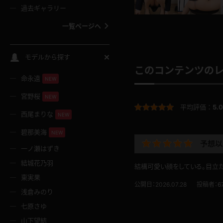
過去ギャラリー
一覧ページへ
スクールコス
モデルから探す
このコンテンツの
命永遠
NEW
バスタオル
宮野桜
NEW
平均評価：
5.0
全裸
西尾まりな
NEW
碧那美海
NEW
レースリミテーション
予想以
一ノ瀬はずき
結城花乃羽
結構可愛い顔をしている。目立
クリスマス
東実果
公開日：2026.07.28
投稿者：
6
浅倉みのり
ボディタイツ
七原さゆ
山下望結