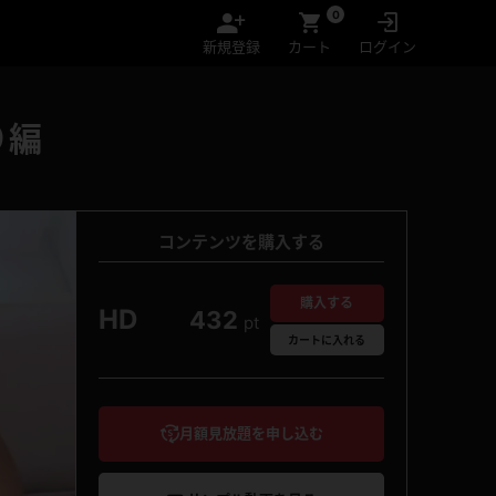
0
新規登録
カート
ログイン
り編
コンテンツを購入する
購入する
HD
432
pt
カート
に入れる
月額見放題を申し込む