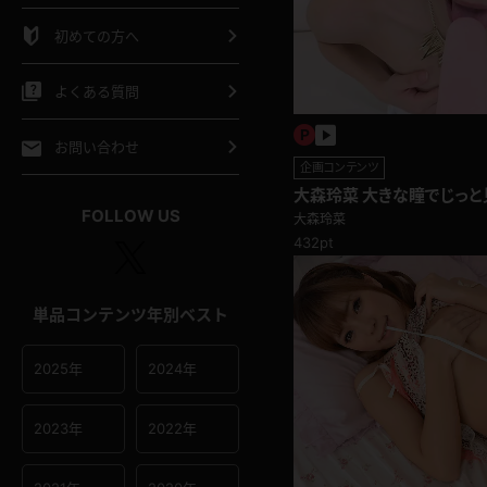
シャツ
スリップ
部屋着
初めての方へ
イクロビキニ
ビキニ
競泳水着
よくある質問
ポーツウェア
ゴルフ
ジャージ
お問い合わせ
企画コンテンツ
大森玲菜 大きな瞳でじっと
オタード
陸上
テニス
FOLLOW US
ソーセージ舐め
大森玲菜
432pt
操服
単品コンテンツ年別ベスト
2025年
2024年
2023年
2022年