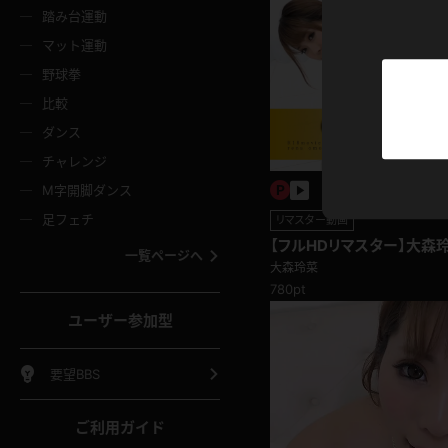
ニムスカート
ワンピース
ホットパ
メイド
ーズソックス
ニーハイソックス
短ソック
踏み台運動
マット運動
ーンズ
エプロン
普段着
彼シャツ
イソックス
パンスト
白パンス
野球拳
オレンジ
茶色
比較
ーテンダー
アルバイト
お天気お
水着
ージュパンスト
網タイツ
ガーター
ダンス
フラー
グローブ
ニプレス
紫
赤
チャレンジ
ースクイーン
ミニスカポリス
ナース
スクミズ
ーターストッキング
サスペンダーストッキング
スニーカ
M字開脚ダンス
トレッチポール
ボール
縄跳び
色
青
緑
足フェチ
リマスター動画
教師
CA
OL
スパッツ
わばき
ストラップシューズ
パンプス
【フルHDリマスター】大森玲
コーダー
マジックハンド
オイル
一覧ページへ
大森玲菜
ンク
いちご
Tバック
女
着物
浴衣
チアリーダー
780pt
ーツ
サンダル
足袋
鉄砲
三輪車
鏡
ユーザー参加型
ックレース
全身パンツ
アンスコ
ーリー
ふりふり衣装
アンミラ
イヒール
裸足
棒
足漕ぎマシーン
開脚マシ
要望BBS
着
セーター
パーカー
ご利用ガイド