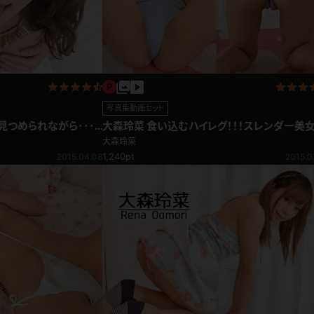
写真集動画セット
見つめられながら･･･
大森玲菜 食い込むハイレグ！！！スレンダー美
Tバック競泳水着
大森玲菜
1,240pt
2015.04.08
2015.0