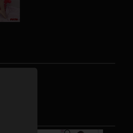
ホットパンツ
短ソックス
普段着
白パンスト
茶色
お天気おねえさん
ガーターベルト
ニプレス
赤
ナース
スニーカー
縄跳び
緑
L
パンプス
オイル
バック
浴衣
足袋
鏡
アンスコ
アンミラ
開脚マシーン