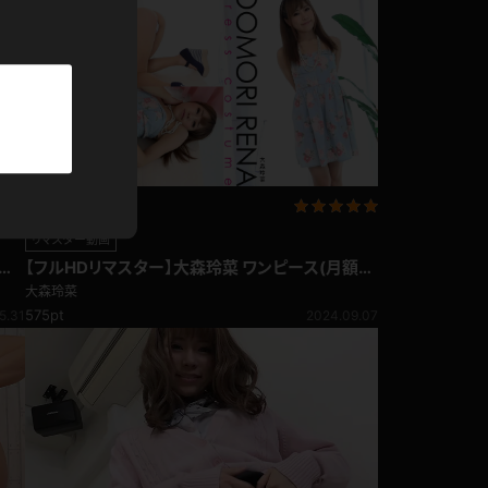
パーカー
部屋着
競泳水着
ジャージ
リマスター動画
テニス
【フルHDリマスター】大森玲菜 ワンピース(月額見
放題)
大森玲菜
575pt
5.31
2024.09.07