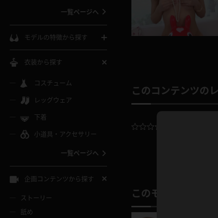
一覧ページへ
インコート
カーディガン
コート
私服
ソックス
モデルの特徴から探す
スローブ
キャミソール
ズボン
地雷風コーデ
熟女
中間ソックス
衣装から探す
ギャル
白
け
ハイレグ
ミニスカ
主婦
コスチューム
黒パンスト
巨乳
このコンテンツの
メガネ
パイパン
レッグウェア
ベージュ
イドル風
バニーガール
ハロウィ
エステ
ガーターリング
軟体
下着
バランスボール
平均評価：
0.
スレンダー
グレー
小道具・アクセサリー
バゲー
コスプレ
ボディス
女医
ローファー
ムチムチ
フラフープ
一覧ページへ
ミニマム
水色
スチェ
SM衣装
チャイナ
袴
レースアップパンプス
長身
自転車
企画コンテンツから探す
色白
紐
服
ボディコン
ドレス
このモデルの別の
和服
下駄
ストーリー
一覧ページへ
棒
舐め