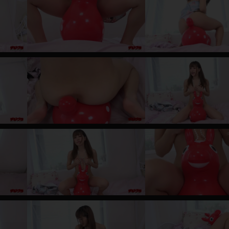
レインコート
カーディガン
バスローブ
キャミソール
透け
ハイレグ
アイドル風
バニーガール
サバゲー
コスプレ
ビスチェ
SM衣装
喪服
ボディコン