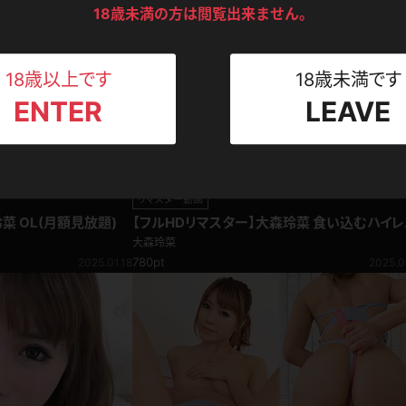
ンツ
下着
セーター
ス
18歳未満の方は閲覧出来ません。
Tシャツ
スリップ
ト
18歳以上です
18歳未満です
ENTER
LEAVE
ねえさん
マイクロビキニ
ビキニ
ベルト
スポーツウェア
ゴルフ
ー
リマスター動画
レオタード
陸上
菜 OL(月額見放題)
【フルHDリマスター】大森玲菜 食い込むハイレ
グ！！！スレンダー美女のTバック競泳水着
大森玲菜
体操服
780pt
2025.01.18
2025.0
ーン