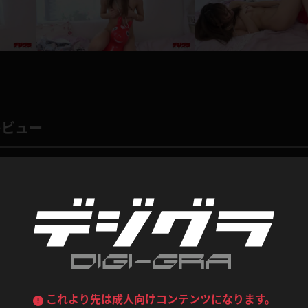
デニムスカート
ワンピース
ルーズソックス
ニーハイソックス
ジーンズ
エプロン
ハイソックス
パンスト
黒
オレンジ
バーテンダー
アルバイト
ベージュパンスト
網タイツ
レビュー
マフラー
グローブ
紺
紫
ン
レースクイーン
ミニスカポリス
ガーターストッキング
サスペンダーストッキング
ストレッチポール
ボール
0
総評価数：
0
レビュー投稿
黄色
青
ーツ
女教師
CA
O
うわばき
ストラップシューズ
リコーダー
マジックハンド
ピンク
いちご
T
ドレス
巫女
着物
ブーツ
サンダル
水鉄砲
三輪車
バックレース
全身パンツ
コンテンツ
ガーリー
ふりふり衣装
ハイヒール
裸足
鉄棒
足漕ぎマシーン
これより先は成人向けコンテンツになります。