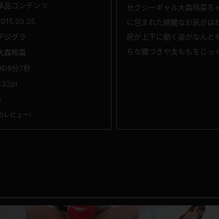
単品コンテンツ
セクシーギャル大森玲菜ちゃ
2015.03.25
に包まれた綺麗なお尻がはね
デジグラ
尻が上下に動く姿がなんとも
ちな腰つきや太ももをじっ
大森玲菜
HD9分7秒
432pt
8
のレビュー
）