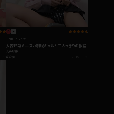
企画コンテンツ
女の
大森玲菜 ミニスカ制服ギャルと二人っきりの教室
で･･･挑発パンチラ編
大森玲菜
432pt
3.27
2015.03.20