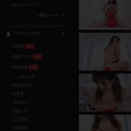
過去ギャラリー
一覧ページへ
スクールコス
モデルから探す
宮野桜
バスタオル
NEW
西尾まりな
NEW
全裸
碧那美海
NEW
一ノ瀬はずき
レースリミテーション
結城花乃羽
東実果
クリスマス
浅倉みのり
七原さゆ
ボディタイツ
山下望結
生田優梨
ウェディングドレス